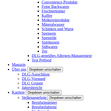
Convenience-Produkte
Feine Backwaren
Fruchtgetränke
Kaffee
Molkereiprodukte
Mineralwasser
Schinken und Wurst
Speiseeis
Speiseöle
Spirituosen
Süßwaren
Tee
DLG-geprüftes Allergen-Management
Test Petfood
Magazin
Über uns
Dropdown umschalten
DLG-Ausschüsse
DLG-Vorstand
DLG Gruppe
Jahresbericht
Karriere
Dropdown umschalten
Stellenangebote
Dropdown umschalten
Berufseinsteiger
Berufserfahrene