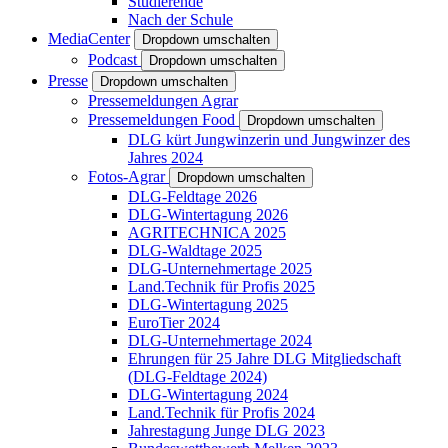
Studierende
Nach der Schule
MediaCenter
Dropdown umschalten
Podcast
Dropdown umschalten
Presse
Dropdown umschalten
Pressemeldungen Agrar
Pressemeldungen Food
Dropdown umschalten
DLG kürt Jungwinzerin und Jungwinzer des
Jahres 2024
Fotos-Agrar
Dropdown umschalten
DLG-Feldtage 2026
DLG-Wintertagung 2026
AGRITECHNICA 2025
DLG-Waldtage 2025
DLG-Unternehmertage 2025
Land.Technik für Profis 2025
DLG-Wintertagung 2025
EuroTier 2024
DLG-Unternehmertage 2024
Ehrungen für 25 Jahre DLG Mitgliedschaft
(DLG-Feldtage 2024)
DLG-Wintertagung 2024
Land.Technik für Profis 2024
Jahrestagung Junge DLG 2023