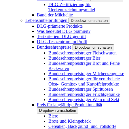
DLG-Zertifizierung für
Tierkennzeichnungsmittel
Band der Milchelite
Lebensmittelprüfungen
Dropdown umschalten
DLG-prämierte Produkte
Was bedeutet DLG-prämiert?
Testkriterien: DLG-geprüft
DLG-Testzentrum im Profil
Bundesehrenpreise
Dropdown umschalten
Bundesehrenpreisträger Fleischwaren
Bundesehrenpreisträger Bier
Bundesehrenpreisträger Brot und Feine
Backwaren
Bundesehrenpreisträger Milcherzeugnisse
Bundesehrenpreisträger für verarbeitete
Obst-, Gemüse- und Kartoffelprodukte
Bundesehrenpreisträger Spirituosen
Bundesehrenpreisträger Fruchtgetränke
Bundesehrenpreisträger Wein und Sekt
Preis für langjährige Produktqualität
Dropdown umschalten
Biere
Brote und Kleingebäck
Cerealien, Backgrund- und -rohstoffe