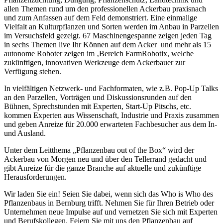
allen Themen rund um den professionellen Ackerbau praxisnach
und zum Anfassen auf dem Feld demonstriert. Eine einmalige
Vielfalt an Kulturpflanzen und Sorten werden im Anbau in Parzellen
im Versuchsfeld gezeigt. 67 Maschinengespanne zeigen jeden Tag
in sechs Themen live Ihr Können auf dem Acker und mehr als 15
autonome Roboter zeigen im ‚Bereich FarmRobotix, welche
zukünftigen, innovativen Werkzeuge dem Ackerbauer zur
Verfügung stehen.
In vielfältigen Netzwerk- und Fachformaten, wie z.B. Pop-Up Talks
an den Parzellen, Vorträgen und Diskussionsrunden auf den
Bühnen, Sprechstunden mit Experten, Start-Up Pitschs, etc.
kommen Experten aus Wissenschaft, Industrie und Praxis zusammen
und geben Anreize für 20.000 erwarteten Fachbesucher aus dem In-
und Ausland.
Unter dem Leitthema „Pflanzenbau out of the Box“ wird der
Ackerbau von Morgen neu und über den Tellerrand gedacht und
gibt Anreize für die ganze Branche auf aktuelle und zukünftige
Herausforderungen.
Wir laden Sie ein! Seien Sie dabei, wenn sich das Who is Who des
Pflanzenbaus in Bernburg trifft. Nehmen Sie für Ihren Betrieb oder
Unternehmen neue Impulse auf und vernetzen Sie sich mit Experten
und Berufskollegen. Feiern Sie mit uns den Pflanzenbau auf