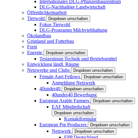
Internationales DLG-Pflanzenbauzentrum
DLG-Nachhaltige Landwirtschaft
Öffentlichkeitsarbeit
Tierwohl
Dropdown umschalten
Fokus Tierwohl
DLG-Programm Milchviehhaltung
Ökolandbau
Grünland und Futterbau
Forst
Energie
Dropdown umschalten
Testzentrum Technik und Betriebsmittel
Entwicklung ländl. Räume
Netzwerke und Clubs
Dropdown umschalten
Female Agri Fellows
Dropdown umschalten
Anmeldung Netzwerk
40under40
Dropdown umschalten
40under40 Bewerbung
European Arable Farmers
Dropdown umschalten
EAF Mitgliedschaft
Dropdown umschalten
Kontaktformular
European Pig Producers
Dropdown umschalten
Netzwerk
Dropdown umschalten
EPP Deutschland