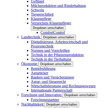
Geflügel
Milchproduktion und Rinderhaltung
Schwein
Tiergerechtheit
Klauenpflege
Verzeichnis Klauenpfleger
Dropdown umschalten
ComfortControl
Landtechnik
Dropdown umschalten
Digitalisierung, Arbeitswirtschaft und
Prozesstechnik
Normen und Vorschriften
Technik in der Pflanzenproduktion
Technik in der Tierhaltung
Ökonomie
Dropdown umschalten
Betriebsführung
Agrarticker
Banken und Versicherungen
Agrar- und Steuerrecht
Wirtschaftsberatung und Rechnungswesen
Internationale Partnerschaft
Forschung und Innovation
Dropdown umschalten
Forschungspartner
Nachhaltigkeit
Dropdown umschalten