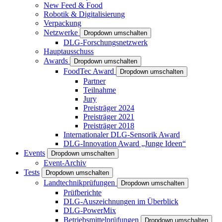
New Feed & Food
Robotik & Digitalisierung
Verpackung
Netzwerke
Dropdown umschalten
DLG-Forschungsnetzwerk
Hauptausschuss
Awards
Dropdown umschalten
FoodTec Award
Dropdown umschalten
Partner
Teilnahme
Jury
Preisträger 2024
Preisträger 2021
Preisträger 2018
Internationaler DLG-Sensorik Award
DLG-Innovation Award „Junge Ideen“
Events
Dropdown umschalten
Event-Archiv
Tests
Dropdown umschalten
Landtechnikprüfungen
Dropdown umschalten
Prüfberichte
DLG-Auszeichnungen im Überblick
DLG-PowerMix
Betriebsmittelprüfungen
Dropdown umschalten