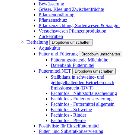
Bewässerung
Gräser, Klee und Zwischenfrüchte
Pflanzenernährung
Pflanzenschutz
Pflanzenzüchtung, Sortenwesen & Saatgut
Versuchswesen Pflanzenproduktion
Zuckerrüben
Tierhaltung
Dropdown umschalten
Aquakultur
Futter und Fütterung
Dropdown umschalten
Fütterungsstrategie Milchkühe
Datenbank Futtermittel
Futtermittel.NET
Dropdown umschalten
Stallbilanz in schweine- und
geflügelhaltenden Betrieben nach
Emissionsrecht (BVT)
Fachinfos - Nährstoffausscheidung
Fachinfos - Futterkonservierung
Fachinfos - Futtermittel allgemein
Fachinfos - Schweine
Fachinfos - Rinder
Fachinfos - Pferde
Positivliste für Einzelfuttermittel
Futter- und Substratkonservierung