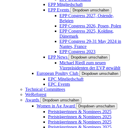
EPP Mitgliedschaft
EPP Events
Dropdown umschalten
EPP Congress 2027, Ostende,
Belgien
EPP Congress 2026, Posen, Polen
EPP Congress 2025, Kolding,
Dänemark
EPP Congress 29-31 May 2024 in
Nantes, France
EPP Congress 2023
EPP News
Dropdown umschalten
Michael Riedl zum neuen
Vizepräsidenten der EVP gewählt
European Poultry Club
Dropdown umschalten
EPC Mitgliedschaft
EPC Events
Technical Committees
WeReforest
Awards
Dropdown umschalten
Women in Ag Award
Dropdown umschalten
Preisträgerinnen & Nominees 2025
Preisträgerinnen & Nominees 2025
Preisträgerinnen & Nominees 2025
Preisträgerinnen & Nominees 2025