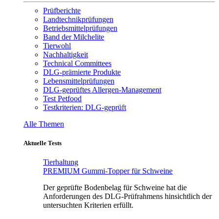
Prüfberichte
Landtechnikprüfungen
Betriebsmittelprüfungen
Band der Milchelite
Tierwohl
Nachhaltigkeit
Technical Committees
DLG-prämierte Produkte
Lebensmittelprüfungen
DLG-geprüftes Allergen-Management
Test Petfood
Testkriterien: DLG-geprüft
Alle Themen
Aktuelle Tests
Tierhaltung
PREMIUM Gummi-Topper für Schweine
Der geprüfte Bodenbelag für Schweine hat die
Anforderungen des DLG-Prüfrahmens hinsichtlich der
untersuchten Kriterien erfüllt.