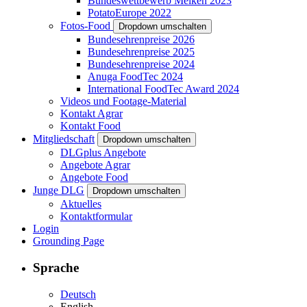
Bundeswettbewerb Melken 2023
PotatoEurope 2022
Fotos-Food
Dropdown umschalten
Bundesehrenpreise 2026
Bundesehrenpreise 2025
Bundesehrenpreise 2024
Anuga FoodTec 2024
International FoodTec Award 2024
Videos und Footage-Material
Kontakt Agrar
Kontakt Food
Mitgliedschaft
Dropdown umschalten
DLGplus Angebote
Angebote Agrar
Angebote Food
Junge DLG
Dropdown umschalten
Aktuelles
Kontaktformular
Login
Grounding Page
Sprache
Deutsch
English