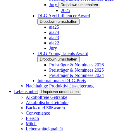
Jury
Dropdown umschalten
2025
DLG Agri Influencer Award
Dropdown umschalten
aia25
aia24
aia23
aia22
Jury
DLG Young Talents Award
Dropdown umschalten
Preisträger & Nominees 2026
Preisträger & Nominees 2025
Preisträger & Nominees 2024
Internationaler DLG-Preis
Nachhaltige Produktivitätssteigerung
Lebensmittel
Dropdown umschalten
Alkoholfreie Getränke
Alkoholische Getränke
Back- und Süßwaren
Convenience
Fleisch
Milch
Lebensmittelqualität