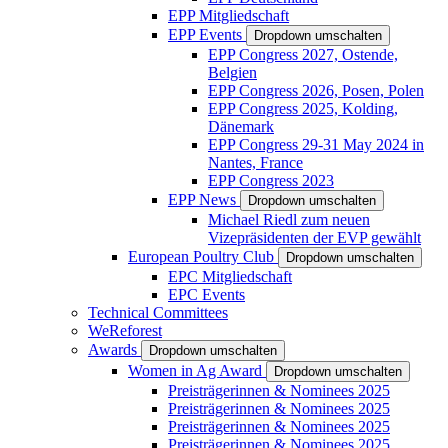
EPP Mitgliedschaft
EPP Events
Dropdown umschalten
EPP Congress 2027, Ostende,
Belgien
EPP Congress 2026, Posen, Polen
EPP Congress 2025, Kolding,
Dänemark
EPP Congress 29-31 May 2024 in
Nantes, France
EPP Congress 2023
EPP News
Dropdown umschalten
Michael Riedl zum neuen
Vizepräsidenten der EVP gewählt
European Poultry Club
Dropdown umschalten
EPC Mitgliedschaft
EPC Events
Technical Committees
WeReforest
Awards
Dropdown umschalten
Women in Ag Award
Dropdown umschalten
Preisträgerinnen & Nominees 2025
Preisträgerinnen & Nominees 2025
Preisträgerinnen & Nominees 2025
Preisträgerinnen & Nominees 2025