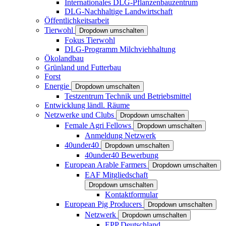
Internationales DLG-Pflanzenbauzentrum
DLG-Nachhaltige Landwirtschaft
Öffentlichkeitsarbeit
Tierwohl
Dropdown umschalten
Fokus Tierwohl
DLG-Programm Milchviehhaltung
Ökolandbau
Grünland und Futterbau
Forst
Energie
Dropdown umschalten
Testzentrum Technik und Betriebsmittel
Entwicklung ländl. Räume
Netzwerke und Clubs
Dropdown umschalten
Female Agri Fellows
Dropdown umschalten
Anmeldung Netzwerk
40under40
Dropdown umschalten
40under40 Bewerbung
European Arable Farmers
Dropdown umschalten
EAF Mitgliedschaft
Dropdown umschalten
Kontaktformular
European Pig Producers
Dropdown umschalten
Netzwerk
Dropdown umschalten
EPP Deutschland