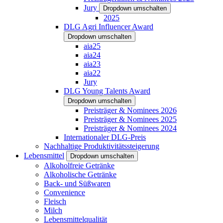
Jury
Dropdown umschalten
2025
DLG Agri Influencer Award
Dropdown umschalten
aia25
aia24
aia23
aia22
Jury
DLG Young Talents Award
Dropdown umschalten
Preisträger & Nominees 2026
Preisträger & Nominees 2025
Preisträger & Nominees 2024
Internationaler DLG-Preis
Nachhaltige Produktivitätssteigerung
Lebensmittel
Dropdown umschalten
Alkoholfreie Getränke
Alkoholische Getränke
Back- und Süßwaren
Convenience
Fleisch
Milch
Lebensmittelqualität