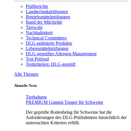
Prüfberichte
Landtechnikprüfungen
Betriebsmittelprüfungen
Band der Milchelite
Tierwohl
Nachhaltigkeit
Technical Committees
DLG-prämierte Produkte
Lebensmittelprüfungen
DLG-geprüftes Allergen-Management
Test Petfood
Testkriterien: DLG-geprüft
Alle Themen
Aktuelle Tests
Tierhaltung
PREMIUM Gummi-Topper für Schweine
Der geprüfte Bodenbelag für Schweine hat die
Anforderungen des DLG-Prüfrahmens hinsichtlich der
untersuchten Kriterien erfüllt.