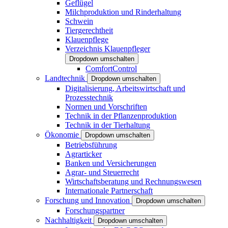
Geflügel
Milchproduktion und Rinderhaltung
Schwein
Tiergerechtheit
Klauenpflege
Verzeichnis Klauenpfleger
Dropdown umschalten
ComfortControl
Landtechnik
Dropdown umschalten
Digitalisierung, Arbeitswirtschaft und
Prozesstechnik
Normen und Vorschriften
Technik in der Pflanzenproduktion
Technik in der Tierhaltung
Ökonomie
Dropdown umschalten
Betriebsführung
Agrarticker
Banken und Versicherungen
Agrar- und Steuerrecht
Wirtschaftsberatung und Rechnungswesen
Internationale Partnerschaft
Forschung und Innovation
Dropdown umschalten
Forschungspartner
Nachhaltigkeit
Dropdown umschalten