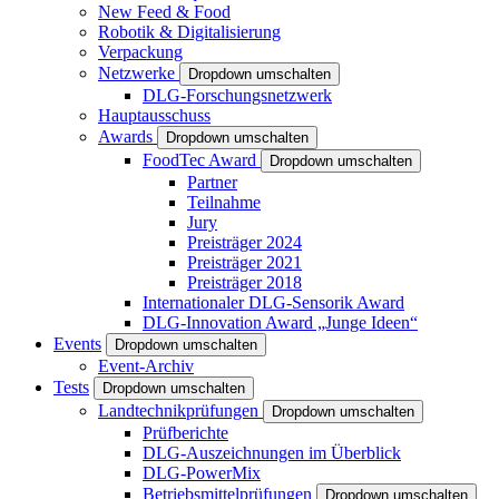
New Feed & Food
Robotik & Digitalisierung
Verpackung
Netzwerke
Dropdown umschalten
DLG-Forschungsnetzwerk
Hauptausschuss
Awards
Dropdown umschalten
FoodTec Award
Dropdown umschalten
Partner
Teilnahme
Jury
Preisträger 2024
Preisträger 2021
Preisträger 2018
Internationaler DLG-Sensorik Award
DLG-Innovation Award „Junge Ideen“
Events
Dropdown umschalten
Event-Archiv
Tests
Dropdown umschalten
Landtechnikprüfungen
Dropdown umschalten
Prüfberichte
DLG-Auszeichnungen im Überblick
DLG-PowerMix
Betriebsmittelprüfungen
Dropdown umschalten