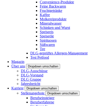
Convenience-Produkte
Feine Backwaren
Fruchtgetränke
Kaffee
Molkereiprodukte
Mineralwasser
Schinken und Wurst
Speiseeis
Speiseöle
Spirituosen
Süßwaren
Tee
DLG-geprüftes Allergen-Management
Test Petfood
Magazin
Über uns
Dropdown umschalten
DLG-Ausschüsse
DLG-Vorstand
DLG Gruppe
Jahresbericht
Karriere
Dropdown umschalten
Stellenangebote
Dropdown umschalten
Berufseinsteiger
Berufserfahrene