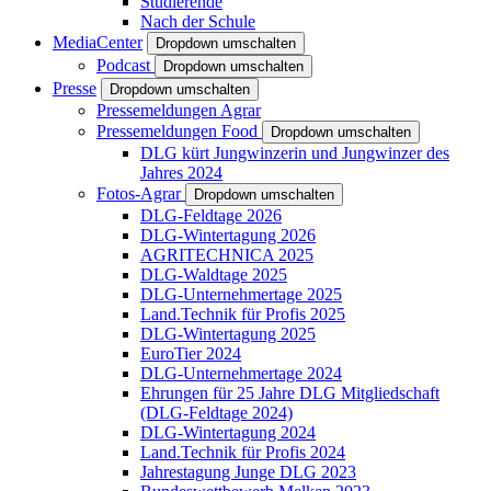
Studierende
Nach der Schule
MediaCenter
Dropdown umschalten
Podcast
Dropdown umschalten
Presse
Dropdown umschalten
Pressemeldungen Agrar
Pressemeldungen Food
Dropdown umschalten
DLG kürt Jungwinzerin und Jungwinzer des
Jahres 2024
Fotos-Agrar
Dropdown umschalten
DLG-Feldtage 2026
DLG-Wintertagung 2026
AGRITECHNICA 2025
DLG-Waldtage 2025
DLG-Unternehmertage 2025
Land.Technik für Profis 2025
DLG-Wintertagung 2025
EuroTier 2024
DLG-Unternehmertage 2024
Ehrungen für 25 Jahre DLG Mitgliedschaft
(DLG-Feldtage 2024)
DLG-Wintertagung 2024
Land.Technik für Profis 2024
Jahrestagung Junge DLG 2023