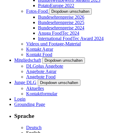
Bundeswettbewerb Melken 2023
PotatoEurope 2022
Fotos-Food
Dropdown umschalten
Bundesehrenpreise 2026
Bundesehrenpreise 2025
Bundesehrenpreise 2024
Anuga FoodTec 2024
International FoodTec Award 2024
Videos und Footage-Material
Kontakt Agrar
Kontakt Food
Mitgliedschaft
Dropdown umschalten
DLGplus Angebote
Angebote Agrar
Angebote Food
Junge DLG
Dropdown umschalten
Aktuelles
Kontaktformular
Login
Grounding Page
Sprache
Deutsch
English