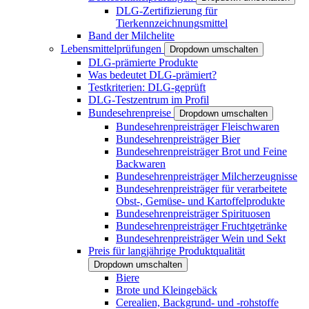
DLG-Zertifizierung für
Tierkennzeichnungsmittel
Band der Milchelite
Lebensmittelprüfungen
Dropdown umschalten
DLG-prämierte Produkte
Was bedeutet DLG-prämiert?
Testkriterien: DLG-geprüft
DLG-Testzentrum im Profil
Bundesehrenpreise
Dropdown umschalten
Bundesehrenpreisträger Fleischwaren
Bundesehrenpreisträger Bier
Bundesehrenpreisträger Brot und Feine
Backwaren
Bundesehrenpreisträger Milcherzeugnisse
Bundesehrenpreisträger für verarbeitete
Obst-, Gemüse- und Kartoffelprodukte
Bundesehrenpreisträger Spirituosen
Bundesehrenpreisträger Fruchtgetränke
Bundesehrenpreisträger Wein und Sekt
Preis für langjährige Produktqualität
Dropdown umschalten
Biere
Brote und Kleingebäck
Cerealien, Backgrund- und -rohstoffe