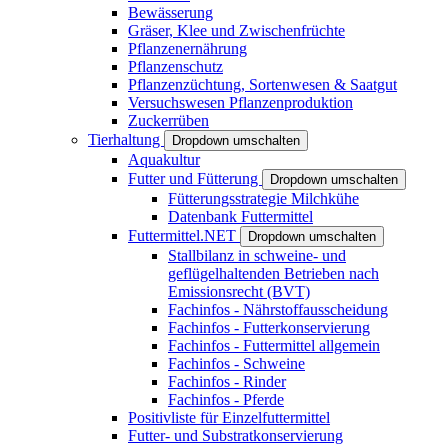
Bewässerung
Gräser, Klee und Zwischenfrüchte
Pflanzenernährung
Pflanzenschutz
Pflanzenzüchtung, Sortenwesen & Saatgut
Versuchswesen Pflanzenproduktion
Zuckerrüben
Tierhaltung
Dropdown umschalten
Aquakultur
Futter und Fütterung
Dropdown umschalten
Fütterungsstrategie Milchkühe
Datenbank Futtermittel
Futtermittel.NET
Dropdown umschalten
Stallbilanz in schweine- und
geflügelhaltenden Betrieben nach
Emissionsrecht (BVT)
Fachinfos - Nährstoffausscheidung
Fachinfos - Futterkonservierung
Fachinfos - Futtermittel allgemein
Fachinfos - Schweine
Fachinfos - Rinder
Fachinfos - Pferde
Positivliste für Einzelfuttermittel
Futter- und Substratkonservierung