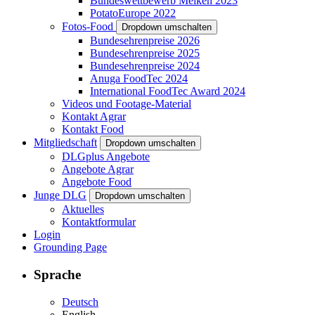
Bundeswettbewerb Melken 2023
PotatoEurope 2022
Fotos-Food
Dropdown umschalten
Bundesehrenpreise 2026
Bundesehrenpreise 2025
Bundesehrenpreise 2024
Anuga FoodTec 2024
International FoodTec Award 2024
Videos und Footage-Material
Kontakt Agrar
Kontakt Food
Mitgliedschaft
Dropdown umschalten
DLGplus Angebote
Angebote Agrar
Angebote Food
Junge DLG
Dropdown umschalten
Aktuelles
Kontaktformular
Login
Grounding Page
Sprache
Deutsch
English