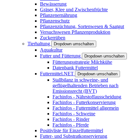
Bewässerung
Gräser, Klee und Zwischenfrüchte
Pflanzenernährung
Pflanzenschutz
Pflanzenzüchtung, Sortenwesen & Saatgut
Versuchswesen Pflanzenproduktion
Zuckerrüben
Tierhaltung
Dropdown umschalten
Aquakultur
Futter und Fütterung
Dropdown umschalten
Fütterungsstrategie Milchkühe
Datenbank Futtermittel
Futtermittel.NET
Dropdown umschalten
Stallbilanz in schweine- und
geflügelhaltenden Betrieben nach
Emissionsrecht (BVT)
Fachinfos - Nährstoffausscheidung
Fachinfos - Futterkonservierung
Fachinfos - Futtermittel allgemein
Fachinfos - Schweine
Fachinfos - Rinder
Fachinfos - Pferde
Positivliste für Einzelfuttermittel
Futter- und Substratkonservierung