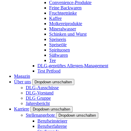
Convenience-Produkte
Feine Backwaren
Fruchtgetränke
Kaffee
Molkereiprodukte
Mineralwasser
Schinken und Wurst
Speiseeis
Speiseöle
Spirituosen
Süßwaren
Tee
DLG-geprüftes Allergen-Management
Test Petfood
Magazin
Über uns
Dropdown umschalten
DLG-Ausschüsse
DLG-Vorstand
DLG Gruppe
Jahresbericht
Karriere
Dropdown umschalten
Stellenangebote
Dropdown umschalten
Berufseinsteiger
Berufserfahrene