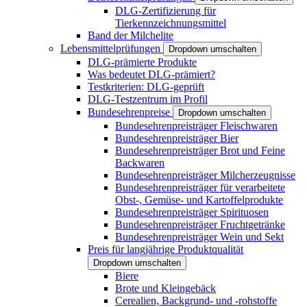
DLG-Zertifizierung für
Tierkennzeichnungsmittel
Band der Milchelite
Lebensmittelprüfungen
Dropdown umschalten
DLG-prämierte Produkte
Was bedeutet DLG-prämiert?
Testkriterien: DLG-geprüft
DLG-Testzentrum im Profil
Bundesehrenpreise
Dropdown umschalten
Bundesehrenpreisträger Fleischwaren
Bundesehrenpreisträger Bier
Bundesehrenpreisträger Brot und Feine
Backwaren
Bundesehrenpreisträger Milcherzeugnisse
Bundesehrenpreisträger für verarbeitete
Obst-, Gemüse- und Kartoffelprodukte
Bundesehrenpreisträger Spirituosen
Bundesehrenpreisträger Fruchtgetränke
Bundesehrenpreisträger Wein und Sekt
Preis für langjährige Produktqualität
Dropdown umschalten
Biere
Brote und Kleingebäck
Cerealien, Backgrund- und -rohstoffe