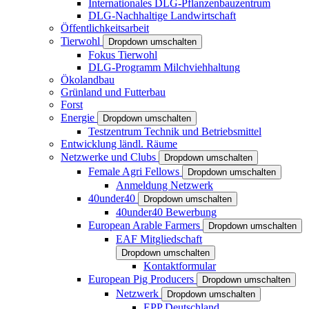
Internationales DLG-Pflanzenbauzentrum
DLG-Nachhaltige Landwirtschaft
Öffentlichkeitsarbeit
Tierwohl
Dropdown umschalten
Fokus Tierwohl
DLG-Programm Milchviehhaltung
Ökolandbau
Grünland und Futterbau
Forst
Energie
Dropdown umschalten
Testzentrum Technik und Betriebsmittel
Entwicklung ländl. Räume
Netzwerke und Clubs
Dropdown umschalten
Female Agri Fellows
Dropdown umschalten
Anmeldung Netzwerk
40under40
Dropdown umschalten
40under40 Bewerbung
European Arable Farmers
Dropdown umschalten
EAF Mitgliedschaft
Dropdown umschalten
Kontaktformular
European Pig Producers
Dropdown umschalten
Netzwerk
Dropdown umschalten
EPP Deutschland