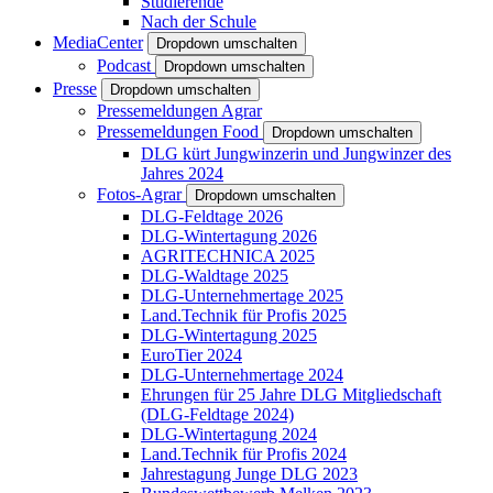
Studierende
Nach der Schule
MediaCenter
Dropdown umschalten
Podcast
Dropdown umschalten
Presse
Dropdown umschalten
Pressemeldungen Agrar
Pressemeldungen Food
Dropdown umschalten
DLG kürt Jungwinzerin und Jungwinzer des
Jahres 2024
Fotos-Agrar
Dropdown umschalten
DLG-Feldtage 2026
DLG-Wintertagung 2026
AGRITECHNICA 2025
DLG-Waldtage 2025
DLG-Unternehmertage 2025
Land.Technik für Profis 2025
DLG-Wintertagung 2025
EuroTier 2024
DLG-Unternehmertage 2024
Ehrungen für 25 Jahre DLG Mitgliedschaft
(DLG-Feldtage 2024)
DLG-Wintertagung 2024
Land.Technik für Profis 2024
Jahrestagung Junge DLG 2023