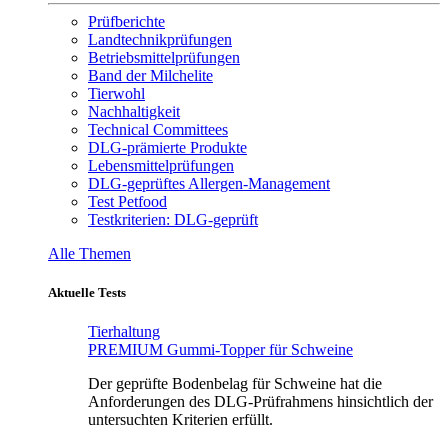
Prüfberichte
Landtechnikprüfungen
Betriebsmittelprüfungen
Band der Milchelite
Tierwohl
Nachhaltigkeit
Technical Committees
DLG-prämierte Produkte
Lebensmittelprüfungen
DLG-geprüftes Allergen-Management
Test Petfood
Testkriterien: DLG-geprüft
Alle Themen
Aktuelle Tests
Tierhaltung
PREMIUM Gummi-Topper für Schweine
Der geprüfte Bodenbelag für Schweine hat die
Anforderungen des DLG-Prüfrahmens hinsichtlich der
untersuchten Kriterien erfüllt.