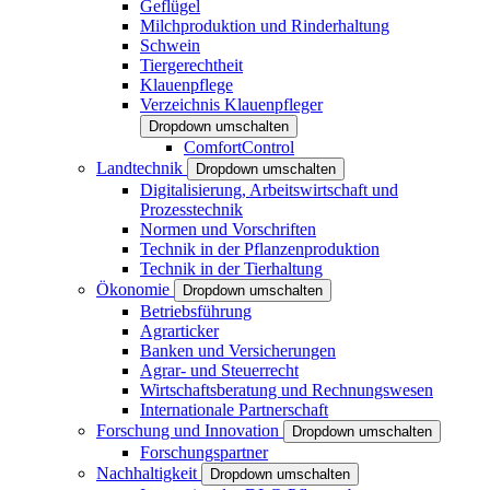
Geflügel
Milchproduktion und Rinderhaltung
Schwein
Tiergerechtheit
Klauenpflege
Verzeichnis Klauenpfleger
Dropdown umschalten
ComfortControl
Landtechnik
Dropdown umschalten
Digitalisierung, Arbeitswirtschaft und
Prozesstechnik
Normen und Vorschriften
Technik in der Pflanzenproduktion
Technik in der Tierhaltung
Ökonomie
Dropdown umschalten
Betriebsführung
Agrarticker
Banken und Versicherungen
Agrar- und Steuerrecht
Wirtschaftsberatung und Rechnungswesen
Internationale Partnerschaft
Forschung und Innovation
Dropdown umschalten
Forschungspartner
Nachhaltigkeit
Dropdown umschalten