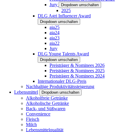
Jury
Dropdown umschalten
2025
DLG Agri Influencer Award
Dropdown umschalten
aia25
aia24
aia23
aia22
Jury
DLG Young Talents Award
Dropdown umschalten
Preisträger & Nominees 2026
Preisträger & Nominees 2025
Preisträger & Nominees 2024
Internationaler DLG-Preis
Nachhaltige Produktivitätssteigerung
Lebensmittel
Dropdown umschalten
Alkoholfreie Getränke
Alkoholische Getränke
Back- und Süßwaren
Convenience
Fleisch
Milch
Lebensmittelqualität