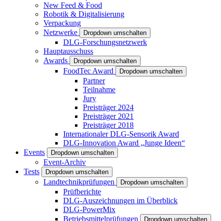
New Feed & Food
Robotik & Digitalisierung
Verpackung
Netzwerke
Dropdown umschalten
DLG-Forschungsnetzwerk
Hauptausschuss
Awards
Dropdown umschalten
FoodTec Award
Dropdown umschalten
Partner
Teilnahme
Jury
Preisträger 2024
Preisträger 2021
Preisträger 2018
Internationaler DLG-Sensorik Award
DLG-Innovation Award „Junge Ideen“
Events
Dropdown umschalten
Event-Archiv
Tests
Dropdown umschalten
Landtechnikprüfungen
Dropdown umschalten
Prüfberichte
DLG-Auszeichnungen im Überblick
DLG-PowerMix
Betriebsmittelprüfungen
Dropdown umschalten