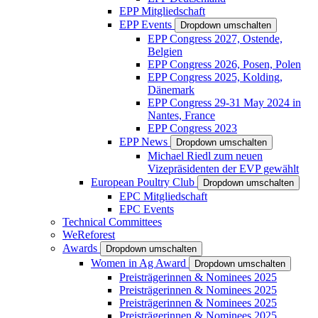
EPP Mitgliedschaft
EPP Events
Dropdown umschalten
EPP Congress 2027, Ostende,
Belgien
EPP Congress 2026, Posen, Polen
EPP Congress 2025, Kolding,
Dänemark
EPP Congress 29-31 May 2024 in
Nantes, France
EPP Congress 2023
EPP News
Dropdown umschalten
Michael Riedl zum neuen
Vizepräsidenten der EVP gewählt
European Poultry Club
Dropdown umschalten
EPC Mitgliedschaft
EPC Events
Technical Committees
WeReforest
Awards
Dropdown umschalten
Women in Ag Award
Dropdown umschalten
Preisträgerinnen & Nominees 2025
Preisträgerinnen & Nominees 2025
Preisträgerinnen & Nominees 2025
Preisträgerinnen & Nominees 2025