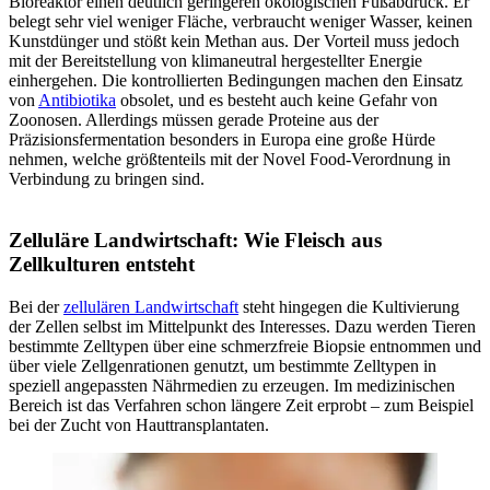
Bioreaktor einen deutlich geringeren ökologischen Fußabdruck. Er
belegt sehr viel weniger Fläche, verbraucht weniger Wasser, keinen
Kunstdünger und stößt kein Methan aus. Der Vorteil muss jedoch
mit der Bereitstellung von klimaneutral hergestellter Energie
einhergehen. Die kontrollierten Bedingungen machen den Einsatz
von
Antibiotika
obsolet, und es besteht auch keine Gefahr von
Zoonosen. Allerdings müssen gerade Proteine aus der
Präzisionsfermentation besonders in Europa eine große Hürde
nehmen, welche größtenteils mit der Novel Food-Verordnung in
Verbindung zu bringen sind.
Zelluläre Landwirtschaft: Wie Fleisch aus
Zellkulturen entsteht
Bei der
zellulären Landwirtschaft
steht hingegen die Kultivierung
der Zellen selbst im Mittelpunkt des Interesses. Dazu werden Tieren
bestimmte Zelltypen über eine schmerzfreie Biopsie entnommen und
über viele Zellgenrationen genutzt, um bestimmte Zelltypen in
speziell angepassten Nährmedien zu erzeugen. Im medizinischen
Bereich ist das Verfahren schon längere Zeit erprobt – zum Beispiel
bei der Zucht von Hauttransplantaten.