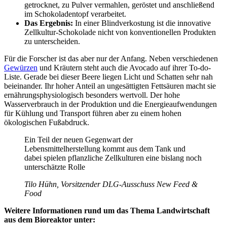
getrocknet, zu Pulver vermahlen, geröstet und anschließend
im Schokoladentopf verarbeitet.
Das Ergebnis:
In einer Blindverkostung ist die innovative
Zellkultur-Schokolade nicht von konventionellen Produkten
zu unterscheiden.
Für die Forscher ist das aber nur der Anfang. Neben verschiedenen
Gewürzen
und Kräutern steht auch die Avocado auf ihrer To-do-
Liste. Gerade bei dieser Beere liegen Licht und Schatten sehr nah
beieinander. Ihr hoher Anteil an ungesättigten Fettsäuren macht sie
ernährungsphysiologisch besonders wertvoll. Der hohe
Wasserverbrauch in der Produktion und die Energieaufwendungen
für Kühlung und Transport führen aber zu einem hohen
ökologischen Fußabdruck.
Ein Teil der neuen Gegenwart der
Lebensmittelherstellung kommt aus dem Tank und
dabei spielen pflanzliche Zellkulturen eine bislang noch
unterschätzte Rolle
Tilo Hühn, Vorsitzender DLG-Ausschuss New Feed &
Food
Weitere Informationen rund um das Thema Landwirtschaft
aus dem Bioreaktor unter: