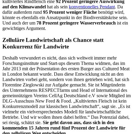
kultiviertes Rindfleisch eine
92 Prozent geringere Auswirkung
auf den Klimawandel
hat als sein
konventionelles Pendant
. Da
dafür außerdem rund
95 Prozent weniger Fläche
benötigt wird,
könnte es ebenfalls ein Ansatzpunkt in der Biodiversitätskrise sein.
Und auch der um
78 Prozent geringere Wasserverbrauch
ist ein
gewichtiges Argument.
Zelluläre Landwirtschaft als Chance statt
Konkurrenz für Landwirte
Deshalb verwundert es nicht, dass sich weltweit immer mehr
Forschungsinstitute und Start-ups diesem Thema widmen, das im
Jahr 2013 mit der Präsentation des ersten Burger aus Cultured Meat
in London bekannt wurde. Dass diese Entwicklung nicht an den
Landwirten vorbei geht, sondern von ihnen getrieben wird, hat sich
Florentine Zieglowski zur Aufgabe gemacht. Sie ist Mitgründerin
des Unternehmens RESPECTfarms und Head of International des
gemeinnützigen Vereins CellAg Deutschland e.V sowie Mitglied im
DLG-Ausschuss New Feed & Food. „Kultiviertes Fleisch ist kein
Konkurrenzmodell zur klassischen Landwirtschaft“, sagt sie. „Es ist
vielmehr ein vielversprechendes Modell für landwirtschaftliche
Betriebe. Und wir wollen ihnen dabei helfen.“ Das Potenzial dabei,
sei riesig, schätzt sie.
Sie geht davon aus, dass sich
in den
kommenden 15 Jahren rund fünf Prozent der Landwirte für
den zellulären Weg entscheiden
.