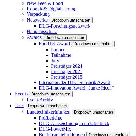
New Feed & Food
Robotik & Digitalisierung
Verpackung
Netzwerke
Dropdown umschalten
DLG-Forschungsnetzwerk
Hauptausschuss
Awards
Dropdown umschalten
FoodTec Award
Dropdown umschalten
Partner
Teilnahme
Jury
Preisträger 2024
Preisträger 2021
Preisträger 2018
Internationaler DLG-Sensorik Award
DLG-Innovation Award „Junge Ideen“
Events
Dropdown umschalten
Event-Archiv
Tests
Dropdown umschalten
Landtechnikprüfungen
Dropdown umschalten
Prüfberichte
DLG-Auszeichnungen im Überblick
DLG-PowerMix
Betriebsmittelprüfungen
Dropdown umschalten