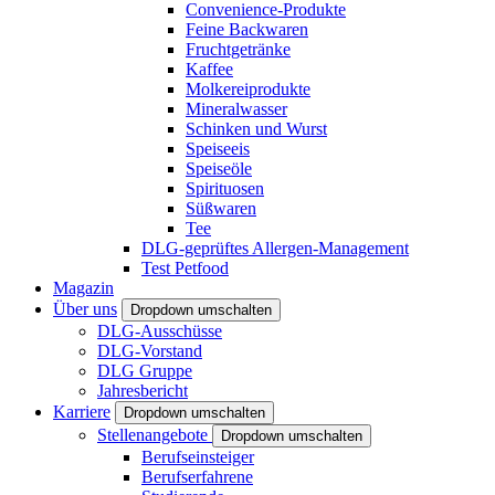
Convenience-Produkte
Feine Backwaren
Fruchtgetränke
Kaffee
Molkereiprodukte
Mineralwasser
Schinken und Wurst
Speiseeis
Speiseöle
Spirituosen
Süßwaren
Tee
DLG-geprüftes Allergen-Management
Test Petfood
Magazin
Über uns
Dropdown umschalten
DLG-Ausschüsse
DLG-Vorstand
DLG Gruppe
Jahresbericht
Karriere
Dropdown umschalten
Stellenangebote
Dropdown umschalten
Berufseinsteiger
Berufserfahrene