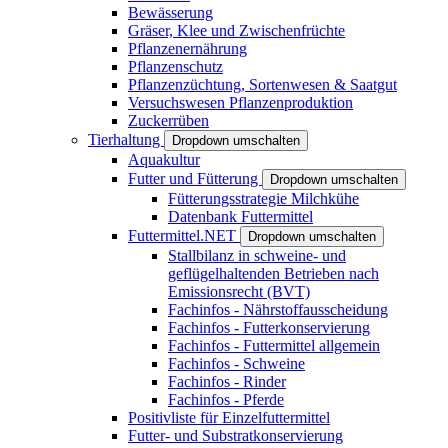
Bewässerung
Gräser, Klee und Zwischenfrüchte
Pflanzenernährung
Pflanzenschutz
Pflanzenzüchtung, Sortenwesen & Saatgut
Versuchswesen Pflanzenproduktion
Zuckerrüben
Tierhaltung
Dropdown umschalten
Aquakultur
Futter und Fütterung
Dropdown umschalten
Fütterungsstrategie Milchkühe
Datenbank Futtermittel
Futtermittel.NET
Dropdown umschalten
Stallbilanz in schweine- und
geflügelhaltenden Betrieben nach
Emissionsrecht (BVT)
Fachinfos - Nährstoffausscheidung
Fachinfos - Futterkonservierung
Fachinfos - Futtermittel allgemein
Fachinfos - Schweine
Fachinfos - Rinder
Fachinfos - Pferde
Positivliste für Einzelfuttermittel
Futter- und Substratkonservierung