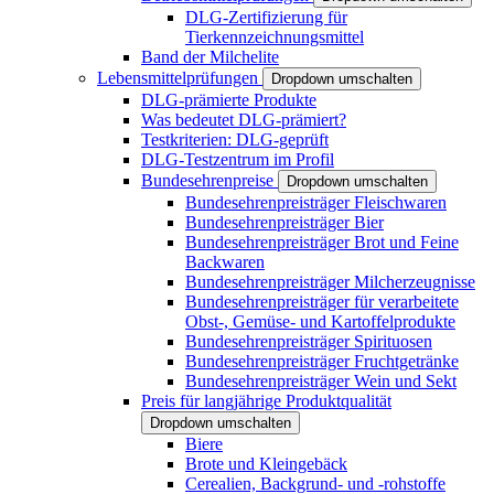
DLG-Zertifizierung für
Tierkennzeichnungsmittel
Band der Milchelite
Lebensmittelprüfungen
Dropdown umschalten
DLG-prämierte Produkte
Was bedeutet DLG-prämiert?
Testkriterien: DLG-geprüft
DLG-Testzentrum im Profil
Bundesehrenpreise
Dropdown umschalten
Bundesehrenpreisträger Fleischwaren
Bundesehrenpreisträger Bier
Bundesehrenpreisträger Brot und Feine
Backwaren
Bundesehrenpreisträger Milcherzeugnisse
Bundesehrenpreisträger für verarbeitete
Obst-, Gemüse- und Kartoffelprodukte
Bundesehrenpreisträger Spirituosen
Bundesehrenpreisträger Fruchtgetränke
Bundesehrenpreisträger Wein und Sekt
Preis für langjährige Produktqualität
Dropdown umschalten
Biere
Brote und Kleingebäck
Cerealien, Backgrund- und -rohstoffe