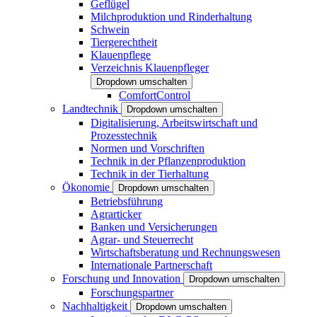
Geflügel
Milchproduktion und Rinderhaltung
Schwein
Tiergerechtheit
Klauenpflege
Verzeichnis Klauenpfleger
Dropdown umschalten
ComfortControl
Landtechnik
Dropdown umschalten
Digitalisierung, Arbeitswirtschaft und
Prozesstechnik
Normen und Vorschriften
Technik in der Pflanzenproduktion
Technik in der Tierhaltung
Ökonomie
Dropdown umschalten
Betriebsführung
Agrarticker
Banken und Versicherungen
Agrar- und Steuerrecht
Wirtschaftsberatung und Rechnungswesen
Internationale Partnerschaft
Forschung und Innovation
Dropdown umschalten
Forschungspartner
Nachhaltigkeit
Dropdown umschalten