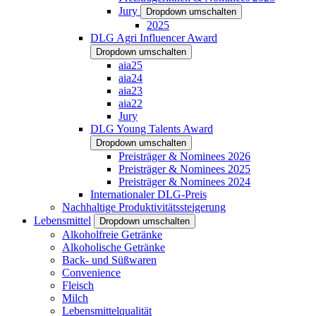
Jury
Dropdown umschalten
2025
DLG Agri Influencer Award
Dropdown umschalten
aia25
aia24
aia23
aia22
Jury
DLG Young Talents Award
Dropdown umschalten
Preisträger & Nominees 2026
Preisträger & Nominees 2025
Preisträger & Nominees 2024
Internationaler DLG-Preis
Nachhaltige Produktivitätssteigerung
Lebensmittel
Dropdown umschalten
Alkoholfreie Getränke
Alkoholische Getränke
Back- und Süßwaren
Convenience
Fleisch
Milch
Lebensmittelqualität