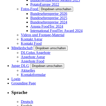
Bundeswettbewerb Melken 2023
PotatoEurope 2022
Fotos-Food
Dropdown umschalten
Bundesehrenpreise 2026
Bundesehrenpreise 2025
Bundesehrenpreise 2024
Anuga FoodTec 2024
International FoodTec Award 2024
Videos und Footage-Material
Kontakt Agrar
Kontakt Food
Mitgliedschaft
Dropdown umschalten
DLGplus Angebote
Angebote Agrar
Angebote Food
Junge DLG
Dropdown umschalten
Aktuelles
Kontaktformular
Login
Grounding Page
Sprache
Deutsch
English