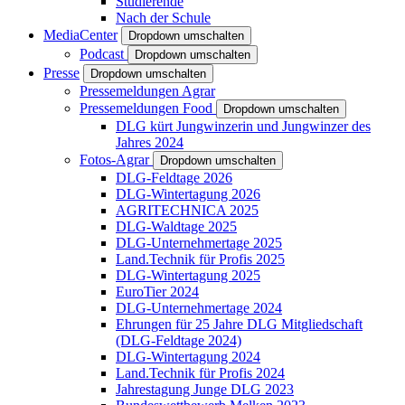
Studierende
Nach der Schule
MediaCenter
Dropdown umschalten
Podcast
Dropdown umschalten
Presse
Dropdown umschalten
Pressemeldungen Agrar
Pressemeldungen Food
Dropdown umschalten
DLG kürt Jungwinzerin und Jungwinzer des
Jahres 2024
Fotos-Agrar
Dropdown umschalten
DLG-Feldtage 2026
DLG-Wintertagung 2026
AGRITECHNICA 2025
DLG-Waldtage 2025
DLG-Unternehmertage 2025
Land.Technik für Profis 2025
DLG-Wintertagung 2025
EuroTier 2024
DLG-Unternehmertage 2024
Ehrungen für 25 Jahre DLG Mitgliedschaft
(DLG-Feldtage 2024)
DLG-Wintertagung 2024
Land.Technik für Profis 2024
Jahrestagung Junge DLG 2023