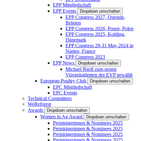
EPP Mitgliedschaft
EPP Events
Dropdown umschalten
EPP Congress 2027, Ostende,
Belgien
EPP Congress 2026, Posen, Polen
EPP Congress 2025, Kolding,
Dänemark
EPP Congress 29-31 May 2024 in
Nantes, France
EPP Congress 2023
EPP News
Dropdown umschalten
Michael Riedl zum neuen
Vizepräsidenten der EVP gewählt
European Poultry Club
Dropdown umschalten
EPC Mitgliedschaft
EPC Events
Technical Committees
WeReforest
Awards
Dropdown umschalten
Women in Ag Award
Dropdown umschalten
Preisträgerinnen & Nominees 2025
Preisträgerinnen & Nominees 2025
Preisträgerinnen & Nominees 2025
Preisträgerinnen & Nominees 2025