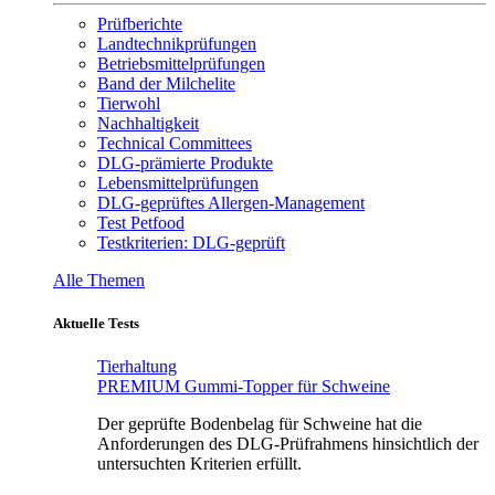
Prüfberichte
Landtechnikprüfungen
Betriebsmittelprüfungen
Band der Milchelite
Tierwohl
Nachhaltigkeit
Technical Committees
DLG-prämierte Produkte
Lebensmittelprüfungen
DLG-geprüftes Allergen-Management
Test Petfood
Testkriterien: DLG-geprüft
Alle Themen
Aktuelle Tests
Tierhaltung
PREMIUM Gummi-Topper für Schweine
Der geprüfte Bodenbelag für Schweine hat die
Anforderungen des DLG-Prüfrahmens hinsichtlich der
untersuchten Kriterien erfüllt.