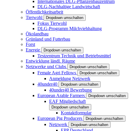
Internationales DLG-Pflanzenbauzentrum
DLG-Nachhaltige Landwirtschaft
Öffentlichkeitsarbeit
Tierwohl
Dropdown umschalten
Fokus Tierwohl
DLG-Programm Milchviehhaltung
Ökolandbau
Grünland und Futterbau
Forst
Energie
Dropdown umschalten
Testzentrum Technik und Betriebsmittel
Entwicklung ländl. Räume
Netzwerke und Clubs
Dropdown umschalten
Female Agri Fellows
Dropdown umschalten
Anmeldung Netzwerk
40under40
Dropdown umschalten
40under40 Bewerbung
European Arable Farmers
Dropdown umschalten
EAF Mitgliedschaft
Dropdown umschalten
Kontaktformular
European Pig Producers
Dropdown umschalten
Netzwerk
Dropdown umschalten
EPP Deutschland