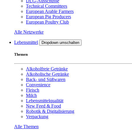
DLG-Ausschüsse
Technical Committees
European Arable Farmers
European Pig Producers
European Poultry Club
Alle Netzwerke
Lebensmittel
Dropdown umschalten
Themen
Alkoholfreie Getränke
Alkoholische Getränke
Back- und Süßwaren
Convenience
Fleisch
Milch
Lebensmittelqualität
New Feed & Food
Robotik & Digitalisierung
Verpackung
Alle Themen