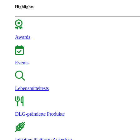
Highlights
Awards
Events
Lebensmitteltests
DLG-prämierte Produkte
Initiative Plattform Ackerbau