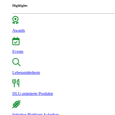
Highlights
Awards
Events
Lebensmitteltests
DLG-prämierte Produkte
Initiative Plattform Ackerbau