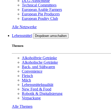
DLG-Ausschüsse
Technical Committees
European Arable Farmers
European Pig Producers
European Poultry Club
Alle Netzwerke
Lebensmittel
Dropdown umschalten
Themen
Alkoholfreie Getränke
Alkoholische Getränke
Back- und Süßwaren
Convenience
Fleisch
Milch
Lebensmittelqualität
New Feed & Food
Robotik & Digitalisierung
Verpackung
Alle Themen