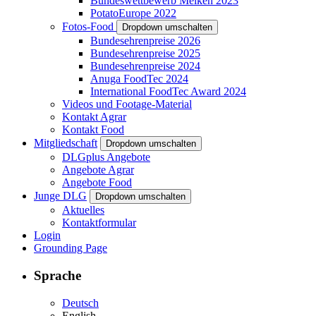
Bundeswettbewerb Melken 2023
PotatoEurope 2022
Fotos-Food
Dropdown umschalten
Bundesehrenpreise 2026
Bundesehrenpreise 2025
Bundesehrenpreise 2024
Anuga FoodTec 2024
International FoodTec Award 2024
Videos und Footage-Material
Kontakt Agrar
Kontakt Food
Mitgliedschaft
Dropdown umschalten
DLGplus Angebote
Angebote Agrar
Angebote Food
Junge DLG
Dropdown umschalten
Aktuelles
Kontaktformular
Login
Grounding Page
Sprache
Deutsch
English