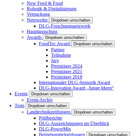
New Feed & Food
Robotik & Digitalisierung
Verpackung
Netzwerke
Dropdown umschalten
DLG-Forschungsnetzwerk
Hauptausschuss
Awards
Dropdown umschalten
FoodTec Award
Dropdown umschalten
Partner
Teilnahme
Jury
Preisträger 2024
Preisträger 2021
Preisträger 2018
Internationaler DLG-Sensorik Award
DLG-Innovation Award „Junge Ideen“
Events
Dropdown umschalten
Event-Archiv
Tests
Dropdown umschalten
Landtechnikprüfungen
Dropdown umschalten
Prüfberichte
DLG-Auszeichnungen im Überblick
DLG-PowerMix
Betriebsmittelprüfungen
Dropdown umschalten