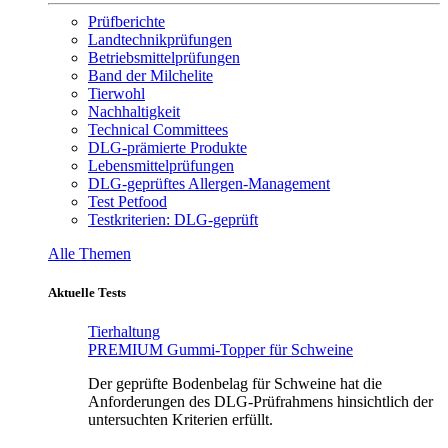
Prüfberichte
Landtechnikprüfungen
Betriebsmittelprüfungen
Band der Milchelite
Tierwohl
Nachhaltigkeit
Technical Committees
DLG-prämierte Produkte
Lebensmittelprüfungen
DLG-geprüftes Allergen-Management
Test Petfood
Testkriterien: DLG-geprüft
Alle Themen
Aktuelle Tests
Tierhaltung
PREMIUM Gummi-Topper für Schweine
Der geprüfte Bodenbelag für Schweine hat die
Anforderungen des DLG-Prüfrahmens hinsichtlich der
untersuchten Kriterien erfüllt.