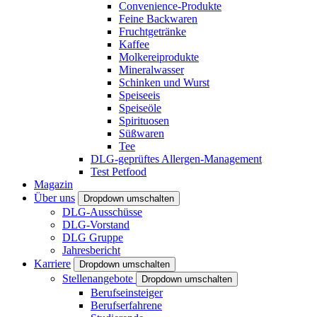
Convenience-Produkte
Feine Backwaren
Fruchtgetränke
Kaffee
Molkereiprodukte
Mineralwasser
Schinken und Wurst
Speiseeis
Speiseöle
Spirituosen
Süßwaren
Tee
DLG-geprüftes Allergen-Management
Test Petfood
Magazin
Über uns
Dropdown umschalten
DLG-Ausschüsse
DLG-Vorstand
DLG Gruppe
Jahresbericht
Karriere
Dropdown umschalten
Stellenangebote
Dropdown umschalten
Berufseinsteiger
Berufserfahrene