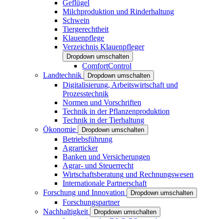
Geflügel
Milchproduktion und Rinderhaltung
Schwein
Tiergerechtheit
Klauenpflege
Verzeichnis Klauenpfleger
Dropdown umschalten
ComfortControl
Landtechnik
Dropdown umschalten
Digitalisierung, Arbeitswirtschaft und
Prozesstechnik
Normen und Vorschriften
Technik in der Pflanzenproduktion
Technik in der Tierhaltung
Ökonomie
Dropdown umschalten
Betriebsführung
Agrarticker
Banken und Versicherungen
Agrar- und Steuerrecht
Wirtschaftsberatung und Rechnungswesen
Internationale Partnerschaft
Forschung und Innovation
Dropdown umschalten
Forschungspartner
Nachhaltigkeit
Dropdown umschalten