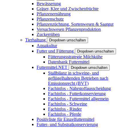
Bewässerung
Gräser, Klee und Zwischenfrüchte
Pflanzenernährung
Pflanzenschutz
Pflanzenzüchtung, Sortenwesen & Saatgut
Versuchswesen Pflanzenproduktion
Zuckerrüben
Tierhaltung
Dropdown umschalten
Aquakultur
Futter und Fütterung
Dropdown umschalten
Fütterungsstrategie Milchkühe
Datenbank Futtermittel
Futtermittel.NET
Dropdown umschalten
Stallbilanz in schweine- und
geflügelhaltenden Betrieben nach
Emissionsrecht (BVT)
Fachinfos - Nährstoffausscheidung
Fachinfos - Futterkonservierung
Fachinfos - Futtermittel allgemein
Fachinfos - Schweine
Fachinfos - Rinder
Fachinfos - Pferde
Positivliste für Einzelfuttermittel
Futter- und Substratkonservierung