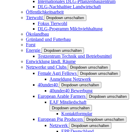
Internationales DLG-Pflanzenbauzentrum
DLG-Nachhaltige Landwirtschaft
Öffentlichkeitsarbeit
Tierwohl
Dropdown umschalten
Fokus Tierwohl
DLG-Programm Milchviehhaltung
Ökolandbau
Grünland und Futterbau
Forst
Energie
Dropdown umschalten
Testzentrum Technik und Betriebsmittel
Entwicklung ländl. Räume
Netzwerke und Clubs
Dropdown umschalten
Female Agri Fellows
Dropdown umschalten
Anmeldung Netzwerk
40under40
Dropdown umschalten
40under40 Bewerbung
European Arable Farmers
Dropdown umschalten
EAF Mitgliedschaft
Dropdown umschalten
Kontaktformular
European Pig Producers
Dropdown umschalten
Netzwerk
Dropdown umschalten
EPP Deutschland