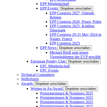
EPP Mitgliedschaft
EPP Events
Dropdown umschalten
EPP Congress 2027, Ostende,
Belgien
EPP Congress 2026, Posen, Polen
EPP Congress 2025, Kolding,
Dänemark
EPP Congress 29-31 May 2024 in
Nantes, France
EPP Congress 2023
EPP News
Dropdown umschalten
Michael Riedl zum neuen
Vizepräsidenten der EVP gewählt
European Poultry Club
Dropdown umschalten
EPC Mitgliedschaft
EPC Events
Technical Committees
WeReforest
Awards
Dropdown umschalten
Women in Ag Award
Dropdown umschalten
Preisträgerinnen & Nominees 2025
Preisträgerinnen & Nominees 2025
Preisträgerinnen & Nominees 2025
Preisträgerinnen & Nominees 2025