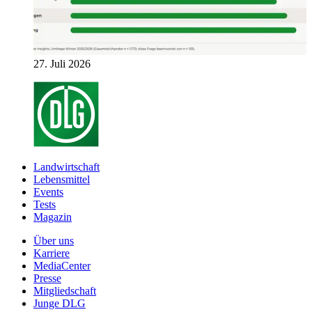
27. Juli 2026
Landwirtschaft
Lebensmittel
Events
Tests
Magazin
Über uns
Karriere
MediaCenter
Presse
Mitgliedschaft
Junge DLG