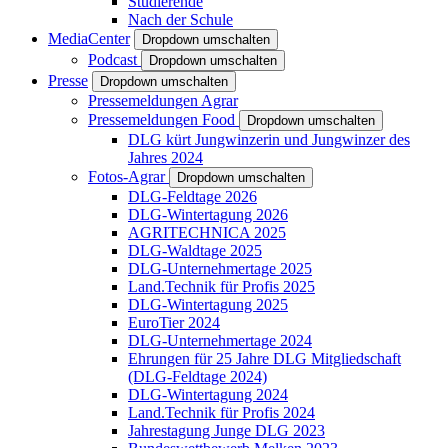
Studierende
Nach der Schule
MediaCenter
Dropdown umschalten
Podcast
Dropdown umschalten
Presse
Dropdown umschalten
Pressemeldungen Agrar
Pressemeldungen Food
Dropdown umschalten
DLG kürt Jungwinzerin und Jungwinzer des
Jahres 2024
Fotos-Agrar
Dropdown umschalten
DLG-Feldtage 2026
DLG-Wintertagung 2026
AGRITECHNICA 2025
DLG-Waldtage 2025
DLG-Unternehmertage 2025
Land.Technik für Profis 2025
DLG-Wintertagung 2025
EuroTier 2024
DLG-Unternehmertage 2024
Ehrungen für 25 Jahre DLG Mitgliedschaft
(DLG-Feldtage 2024)
DLG-Wintertagung 2024
Land.Technik für Profis 2024
Jahrestagung Junge DLG 2023