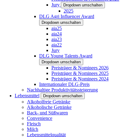
Jury
Dropdown umschalten
2025
DLG Agri Influencer Award
Dropdown umschalten
aia25
aia24
aia23
aia22
Jury
DLG Young Talents Award
Dropdown umschalten
Preisträger & Nominees 2026
Preisträger & Nominees 2025
Preisträger & Nominees 2024
Internationaler DLG-Preis
Nachhaltige Produktivitätssteigerung
Lebensmittel
Dropdown umschalten
Alkoholfreie Getränke
Alkoholische Getränke
Back- und Süßwaren
Convenience
Fleisch
Milch
Lebensmittelqualität