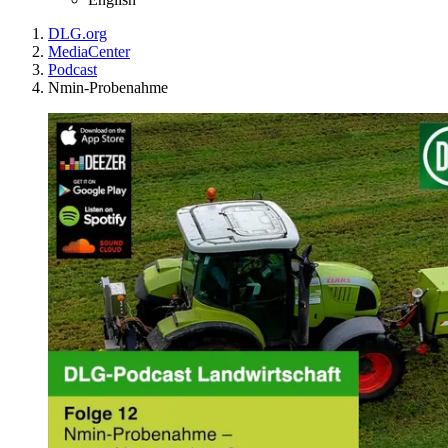
DLG.org
MediaCenter
Podcast
Nmin-Probenahme