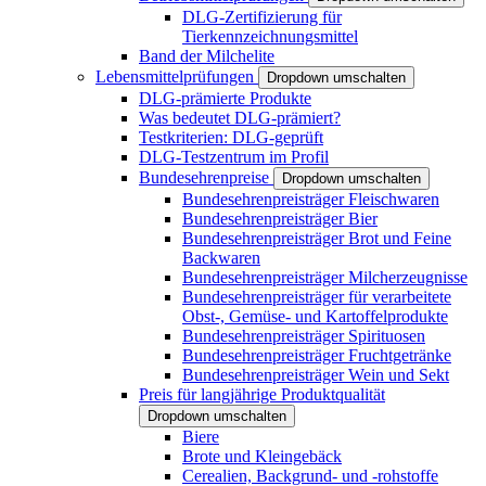
DLG-Zertifizierung für
Tierkennzeichnungsmittel
Band der Milchelite
Lebensmittelprüfungen
Dropdown umschalten
DLG-prämierte Produkte
Was bedeutet DLG-prämiert?
Testkriterien: DLG-geprüft
DLG-Testzentrum im Profil
Bundesehrenpreise
Dropdown umschalten
Bundesehrenpreisträger Fleischwaren
Bundesehrenpreisträger Bier
Bundesehrenpreisträger Brot und Feine
Backwaren
Bundesehrenpreisträger Milcherzeugnisse
Bundesehrenpreisträger für verarbeitete
Obst-, Gemüse- und Kartoffelprodukte
Bundesehrenpreisträger Spirituosen
Bundesehrenpreisträger Fruchtgetränke
Bundesehrenpreisträger Wein und Sekt
Preis für langjährige Produktqualität
Dropdown umschalten
Biere
Brote und Kleingebäck
Cerealien, Backgrund- und -rohstoffe