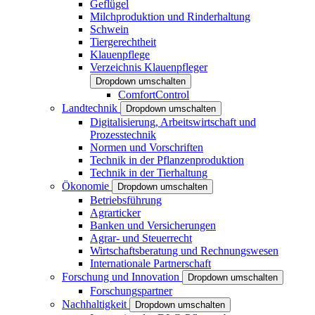
Geflügel
Milchproduktion und Rinderhaltung
Schwein
Tiergerechtheit
Klauenpflege
Verzeichnis Klauenpfleger
Dropdown umschalten
ComfortControl
Landtechnik
Dropdown umschalten
Digitalisierung, Arbeitswirtschaft und
Prozesstechnik
Normen und Vorschriften
Technik in der Pflanzenproduktion
Technik in der Tierhaltung
Ökonomie
Dropdown umschalten
Betriebsführung
Agrarticker
Banken und Versicherungen
Agrar- und Steuerrecht
Wirtschaftsberatung und Rechnungswesen
Internationale Partnerschaft
Forschung und Innovation
Dropdown umschalten
Forschungspartner
Nachhaltigkeit
Dropdown umschalten