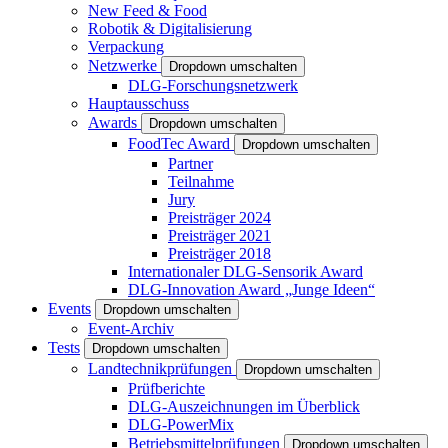
New Feed & Food
Robotik & Digitalisierung
Verpackung
Netzwerke
Dropdown umschalten
DLG-Forschungsnetzwerk
Hauptausschuss
Awards
Dropdown umschalten
FoodTec Award
Dropdown umschalten
Partner
Teilnahme
Jury
Preisträger 2024
Preisträger 2021
Preisträger 2018
Internationaler DLG-Sensorik Award
DLG-Innovation Award „Junge Ideen“
Events
Dropdown umschalten
Event-Archiv
Tests
Dropdown umschalten
Landtechnikprüfungen
Dropdown umschalten
Prüfberichte
DLG-Auszeichnungen im Überblick
DLG-PowerMix
Betriebsmittelprüfungen
Dropdown umschalten