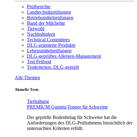
Prüfberichte
Landtechnikprüfungen
Betriebsmittelprüfungen
Band der Milchelite
Tierwohl
Nachhaltigkeit
Technical Committees
DLG-prämierte Produkte
Lebensmittelprüfungen
DLG-geprüftes Allergen-Management
Test Petfood
Testkriterien: DLG-geprüft
Alle Themen
Aktuelle Tests
Tierhaltung
PREMIUM Gummi-Topper für Schweine
Der geprüfte Bodenbelag für Schweine hat die
Anforderungen des DLG-Prüfrahmens hinsichtlich der
untersuchten Kriterien erfüllt.