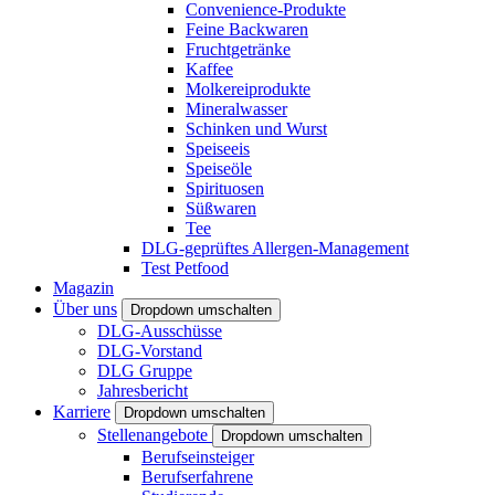
Convenience-Produkte
Feine Backwaren
Fruchtgetränke
Kaffee
Molkereiprodukte
Mineralwasser
Schinken und Wurst
Speiseeis
Speiseöle
Spirituosen
Süßwaren
Tee
DLG-geprüftes Allergen-Management
Test Petfood
Magazin
Über uns
Dropdown umschalten
DLG-Ausschüsse
DLG-Vorstand
DLG Gruppe
Jahresbericht
Karriere
Dropdown umschalten
Stellenangebote
Dropdown umschalten
Berufseinsteiger
Berufserfahrene