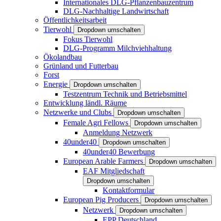
Internationales DLG-Pflanzenbauzentrum
DLG-Nachhaltige Landwirtschaft
Öffentlichkeitsarbeit
Tierwohl
Dropdown umschalten
Fokus Tierwohl
DLG-Programm Milchviehhaltung
Ökolandbau
Grünland und Futterbau
Forst
Energie
Dropdown umschalten
Testzentrum Technik und Betriebsmittel
Entwicklung ländl. Räume
Netzwerke und Clubs
Dropdown umschalten
Female Agri Fellows
Dropdown umschalten
Anmeldung Netzwerk
40under40
Dropdown umschalten
40under40 Bewerbung
European Arable Farmers
Dropdown umschalten
EAF Mitgliedschaft
Dropdown umschalten
Kontaktformular
European Pig Producers
Dropdown umschalten
Netzwerk
Dropdown umschalten
EPP Deutschland