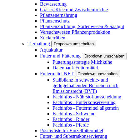
Bewässerung
Gräser, Klee und Zwischenfrüchte
Pflanzenernährung
Pflanzenschutz
Pflanzenzüchtung, Sortenwesen & Saatgut
Versuchswesen Pflanzenproduktion
Zuckerrüben
Tierhaltung
Dropdown umschalten
Aquakultur
Futter und Fütterung
Dropdown umschalten
Fütterungsstrategie Milchkühe
Datenbank Futtermittel
Futtermittel.NET
Dropdown umschalten
Stallbilanz in schweine- und
geflügelhaltenden Betrieben nach
Emissionsrecht (BVT)
Fachinfos - Nährstoffausscheidung
Fachinfos - Futterkonservierung
Fachinfos - Futtermittel allgemein
Fachinfos - Schweine
Fachinfos - Rinder
Fachinfos - Pferde
Positivliste für Einzelfuttermittel
Futter- und Substratkonservierung