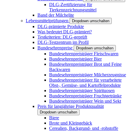
DLG-Zertifizierung für
Tierkennzeichnungsmittel
Band der Milchelite
Lebensmittelprüfungen
Dropdown umschalten
DLG-prämierte Produkte
Was bedeutet DLG-prämiert?
Testkriterien: DLG-geprüft
DLG-Testzentrum im Profil
Bundesehrenpreise
Dropdown umschalten
Bundesehrenpreisträger Fleischwaren
Bundesehrenpreisträger Bier
Bundesehrenpreisträger Brot und Feine
Backwaren
Bundesehrenpreisträger Milcherzeugnisse
Bundesehrenpreisträger für verarbeitete
Obst-, Gemüse- und Kartoffelprodukte
Bundesehrenpreisträger Spirituosen
Bundesehrenpreisträger Fruchtgetränke
Bundesehrenpreisträger Wein und Sekt
Preis für langjährige Produktqualität
Dropdown umschalten
Biere
Brote und Kleingebäck
Cerealien, Backgrund- und -rohstoffe