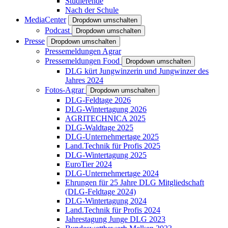
Studierende
Nach der Schule
MediaCenter
Dropdown umschalten
Podcast
Dropdown umschalten
Presse
Dropdown umschalten
Pressemeldungen Agrar
Pressemeldungen Food
Dropdown umschalten
DLG kürt Jungwinzerin und Jungwinzer des
Jahres 2024
Fotos-Agrar
Dropdown umschalten
DLG-Feldtage 2026
DLG-Wintertagung 2026
AGRITECHNICA 2025
DLG-Waldtage 2025
DLG-Unternehmertage 2025
Land.Technik für Profis 2025
DLG-Wintertagung 2025
EuroTier 2024
DLG-Unternehmertage 2024
Ehrungen für 25 Jahre DLG Mitgliedschaft
(DLG-Feldtage 2024)
DLG-Wintertagung 2024
Land.Technik für Profis 2024
Jahrestagung Junge DLG 2023