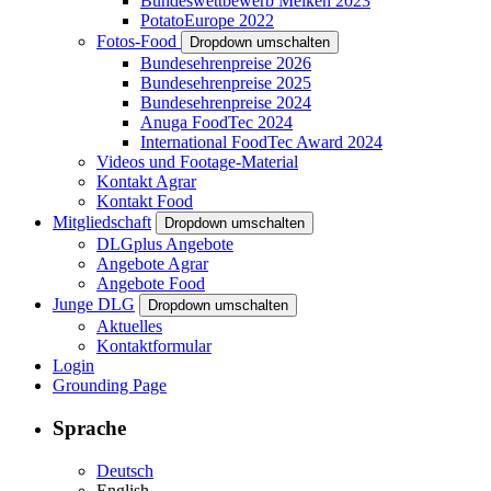
Bundeswettbewerb Melken 2023
PotatoEurope 2022
Fotos-Food
Dropdown umschalten
Bundesehrenpreise 2026
Bundesehrenpreise 2025
Bundesehrenpreise 2024
Anuga FoodTec 2024
International FoodTec Award 2024
Videos und Footage-Material
Kontakt Agrar
Kontakt Food
Mitgliedschaft
Dropdown umschalten
DLGplus Angebote
Angebote Agrar
Angebote Food
Junge DLG
Dropdown umschalten
Aktuelles
Kontaktformular
Login
Grounding Page
Sprache
Deutsch
English