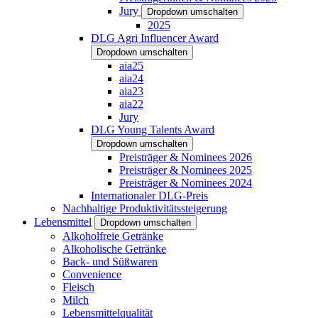
Jury
Dropdown umschalten
2025
DLG Agri Influencer Award
Dropdown umschalten
aia25
aia24
aia23
aia22
Jury
DLG Young Talents Award
Dropdown umschalten
Preisträger & Nominees 2026
Preisträger & Nominees 2025
Preisträger & Nominees 2024
Internationaler DLG-Preis
Nachhaltige Produktivitätssteigerung
Lebensmittel
Dropdown umschalten
Alkoholfreie Getränke
Alkoholische Getränke
Back- und Süßwaren
Convenience
Fleisch
Milch
Lebensmittelqualität