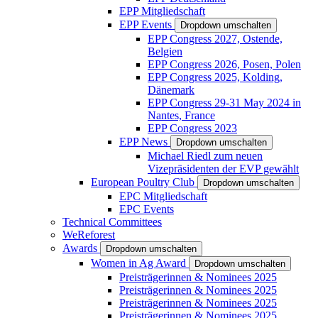
EPP Mitgliedschaft
EPP Events
Dropdown umschalten
EPP Congress 2027, Ostende,
Belgien
EPP Congress 2026, Posen, Polen
EPP Congress 2025, Kolding,
Dänemark
EPP Congress 29-31 May 2024 in
Nantes, France
EPP Congress 2023
EPP News
Dropdown umschalten
Michael Riedl zum neuen
Vizepräsidenten der EVP gewählt
European Poultry Club
Dropdown umschalten
EPC Mitgliedschaft
EPC Events
Technical Committees
WeReforest
Awards
Dropdown umschalten
Women in Ag Award
Dropdown umschalten
Preisträgerinnen & Nominees 2025
Preisträgerinnen & Nominees 2025
Preisträgerinnen & Nominees 2025
Preisträgerinnen & Nominees 2025