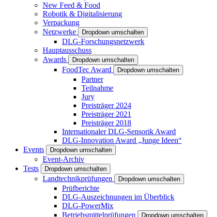
New Feed & Food
Robotik & Digitalisierung
Verpackung
Netzwerke
Dropdown umschalten
DLG-Forschungsnetzwerk
Hauptausschuss
Awards
Dropdown umschalten
FoodTec Award
Dropdown umschalten
Partner
Teilnahme
Jury
Preisträger 2024
Preisträger 2021
Preisträger 2018
Internationaler DLG-Sensorik Award
DLG-Innovation Award „Junge Ideen“
Events
Dropdown umschalten
Event-Archiv
Tests
Dropdown umschalten
Landtechnikprüfungen
Dropdown umschalten
Prüfberichte
DLG-Auszeichnungen im Überblick
DLG-PowerMix
Betriebsmittelprüfungen
Dropdown umschalten