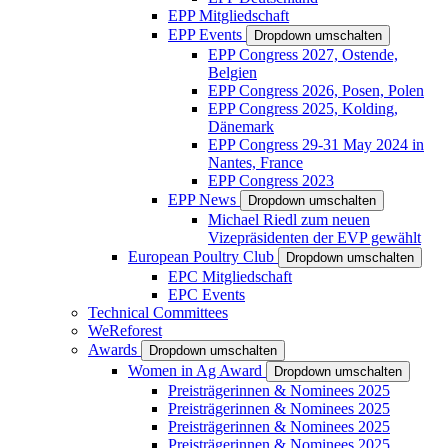
EPP Mitgliedschaft
EPP Events
Dropdown umschalten
EPP Congress 2027, Ostende,
Belgien
EPP Congress 2026, Posen, Polen
EPP Congress 2025, Kolding,
Dänemark
EPP Congress 29-31 May 2024 in
Nantes, France
EPP Congress 2023
EPP News
Dropdown umschalten
Michael Riedl zum neuen
Vizepräsidenten der EVP gewählt
European Poultry Club
Dropdown umschalten
EPC Mitgliedschaft
EPC Events
Technical Committees
WeReforest
Awards
Dropdown umschalten
Women in Ag Award
Dropdown umschalten
Preisträgerinnen & Nominees 2025
Preisträgerinnen & Nominees 2025
Preisträgerinnen & Nominees 2025
Preisträgerinnen & Nominees 2025