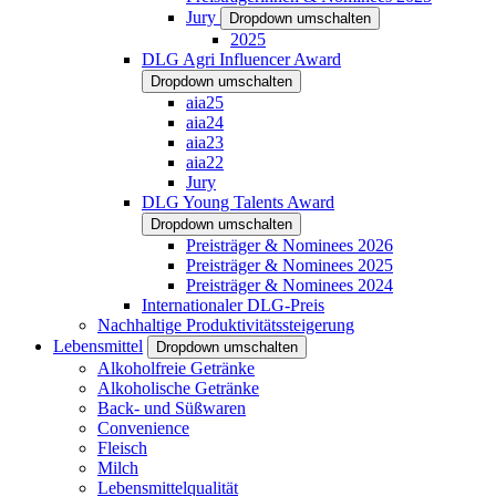
Jury
Dropdown umschalten
2025
DLG Agri Influencer Award
Dropdown umschalten
aia25
aia24
aia23
aia22
Jury
DLG Young Talents Award
Dropdown umschalten
Preisträger & Nominees 2026
Preisträger & Nominees 2025
Preisträger & Nominees 2024
Internationaler DLG-Preis
Nachhaltige Produktivitätssteigerung
Lebensmittel
Dropdown umschalten
Alkoholfreie Getränke
Alkoholische Getränke
Back- und Süßwaren
Convenience
Fleisch
Milch
Lebensmittelqualität