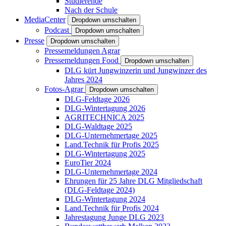
Studierende
Nach der Schule
MediaCenter
Dropdown umschalten
Podcast
Dropdown umschalten
Presse
Dropdown umschalten
Pressemeldungen Agrar
Pressemeldungen Food
Dropdown umschalten
DLG kürt Jungwinzerin und Jungwinzer des
Jahres 2024
Fotos-Agrar
Dropdown umschalten
DLG-Feldtage 2026
DLG-Wintertagung 2026
AGRITECHNICA 2025
DLG-Waldtage 2025
DLG-Unternehmertage 2025
Land.Technik für Profis 2025
DLG-Wintertagung 2025
EuroTier 2024
DLG-Unternehmertage 2024
Ehrungen für 25 Jahre DLG Mitgliedschaft
(DLG-Feldtage 2024)
DLG-Wintertagung 2024
Land.Technik für Profis 2024
Jahrestagung Junge DLG 2023