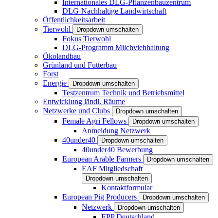
Internationales DLG-Pflanzenbauzentrum
DLG-Nachhaltige Landwirtschaft
Öffentlichkeitsarbeit
Tierwohl
Dropdown umschalten
Fokus Tierwohl
DLG-Programm Milchviehhaltung
Ökolandbau
Grünland und Futterbau
Forst
Energie
Dropdown umschalten
Testzentrum Technik und Betriebsmittel
Entwicklung ländl. Räume
Netzwerke und Clubs
Dropdown umschalten
Female Agri Fellows
Dropdown umschalten
Anmeldung Netzwerk
40under40
Dropdown umschalten
40under40 Bewerbung
European Arable Farmers
Dropdown umschalten
EAF Mitgliedschaft
Dropdown umschalten
Kontaktformular
European Pig Producers
Dropdown umschalten
Netzwerk
Dropdown umschalten
EPP Deutschland