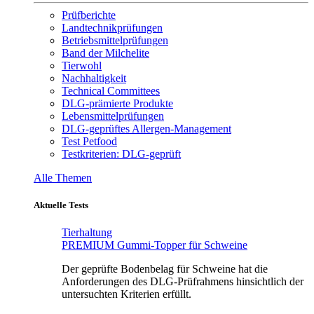
Prüfberichte
Landtechnikprüfungen
Betriebsmittelprüfungen
Band der Milchelite
Tierwohl
Nachhaltigkeit
Technical Committees
DLG-prämierte Produkte
Lebensmittelprüfungen
DLG-geprüftes Allergen-Management
Test Petfood
Testkriterien: DLG-geprüft
Alle Themen
Aktuelle Tests
Tierhaltung
PREMIUM Gummi-Topper für Schweine
Der geprüfte Bodenbelag für Schweine hat die
Anforderungen des DLG-Prüfrahmens hinsichtlich der
untersuchten Kriterien erfüllt.