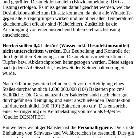
und geprüften Desinfektionsmitteln (Biozidanmeldung, DVG-
Listung) erfolgen. Es muss genau darauf geachtet werden, welche
Desinfektionsmittel zum Einsatz kommen, da nicht alle Wirkstoffe
gegen alle Erregergruppen wirken und nicht bei allen Temperaturen
gleichermaßen effektiv sind (Kältefehler). Zusätzlich ist die
Ausbringung von einer ausreichend hohen Gebrauchslösung
entscheidend.
Hierbei sollten 0,4 Liter/m² (Wasser inkl. Desinfektionsmittel)
nicht unterschritten werden.
Zur Beurteilung und Kontrolle der
durchgeführten Reinigungs- und Desinfektionsarbeiten können
Tupfer- bzw. Abklatschproben herangezogen werden. Diese zeigen
nach jedem Arbeitsschritt, inwieweit der Keimgehalt verringert
wurde.
Nach Erfahrungswerten befinden sich vor der Reinigung eines
Stalles durchschnittlich 1.000.000.000 (10⁹) Bakterien pro cm²
Stallfläche. Die Gesamtanzahl der Bakterien sinkt nach einer gut
durchgeführten Reinigung und einer abschließenden Desinfektion
auf durchschnittlich 100 (10²) Bakterien pro cm². Das entspricht
einer Verringerung der Keimbelastung von mehr als 99,99 %
(Quelle: DESINTEC).
Ein weiterer wichtiger Baustein ist die
Personalhygiene
. Die strikte
Einhaltung von Schwarz- und Weißbereichen ist essentiell. Dies gilt