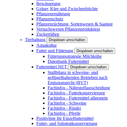
Bewässerung
Gräser, Klee und Zwischenfrüchte
Pflanzenernährung
Pflanzenschutz
Pflanzenzüchtung, Sortenwesen & Saatgut
Versuchswesen Pflanzenproduktion
Zuckerrüben
Tierhaltung
Dropdown umschalten
Aquakultur
Futter und Fütterung
Dropdown umschalten
Fütterungsstrategie Milchkühe
Datenbank Futtermittel
Futtermittel.NET
Dropdown umschalten
Stallbilanz in schweine- und
geflügelhaltenden Betrieben nach
Emissionsrecht (BVT)
Fachinfos - Nährstoffausscheidung
Fachinfos - Futterkonservierung
Fachinfos - Futtermittel allgemein
Fachinfos - Schweine
Fachinfos - Rinder
Fachinfos - Pferde
Positivliste für Einzelfuttermittel
Futter- und Substratkonservierung