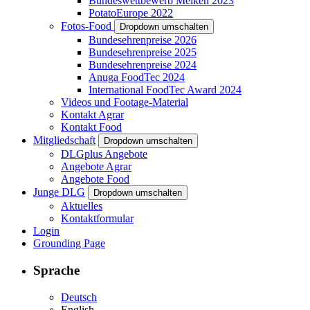
Bundeswettbewerb Melken 2023
PotatoEurope 2022
Fotos-Food
Dropdown umschalten
Bundesehrenpreise 2026
Bundesehrenpreise 2025
Bundesehrenpreise 2024
Anuga FoodTec 2024
International FoodTec Award 2024
Videos und Footage-Material
Kontakt Agrar
Kontakt Food
Mitgliedschaft
Dropdown umschalten
DLGplus Angebote
Angebote Agrar
Angebote Food
Junge DLG
Dropdown umschalten
Aktuelles
Kontaktformular
Login
Grounding Page
Sprache
Deutsch
English