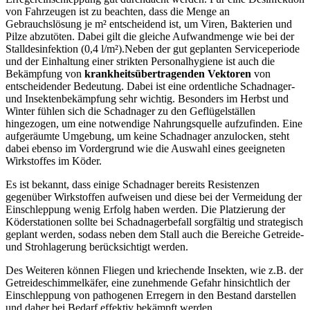
von Fahrzeugen ist zu beachten, dass die Menge an
Gebrauchslösung je m² entscheidend ist, um Viren, Bakterien und
Pilze abzutöten. Dabei gilt die gleiche Aufwandmenge wie bei der
Stalldesinfektion (0,4 l/m²).Neben der gut geplanten Serviceperiode
und der Einhaltung einer strikten Personalhygiene ist auch die
Bekämpfung von
krankheitsübertragenden Vektoren
von
entscheidender Bedeutung. Dabei ist eine ordentliche Schadnager-
und Insektenbekämpfung sehr wichtig. Besonders im Herbst und
Winter fühlen sich die Schadnager zu den Geflügelställen
hingezogen, um eine notwendige Nahrungsquelle aufzufinden. Eine
aufgeräumte Umgebung, um keine Schadnager anzulocken, steht
dabei ebenso im Vordergrund wie die Auswahl eines geeigneten
Wirkstoffes im Köder.
Es ist bekannt, dass einige Schadnager bereits Resistenzen
gegenüber Wirkstoffen aufweisen und diese bei der Vermeidung der
Einschleppung wenig Erfolg haben werden. Die Platzierung der
Köderstationen sollte bei Schadnagerbefall sorgfältig und strategisch
geplant werden, sodass neben dem Stall auch die Bereiche Getreide-
und Strohlagerung berücksichtigt werden.
Des Weiteren können Fliegen und kriechende Insekten, wie z.B. der
Getreideschimmelkäfer, eine zunehmende Gefahr hinsichtlich der
Einschleppung von pathogenen Erregern in den Bestand darstellen
und daher bei Bedarf effektiv bekämpft werden.