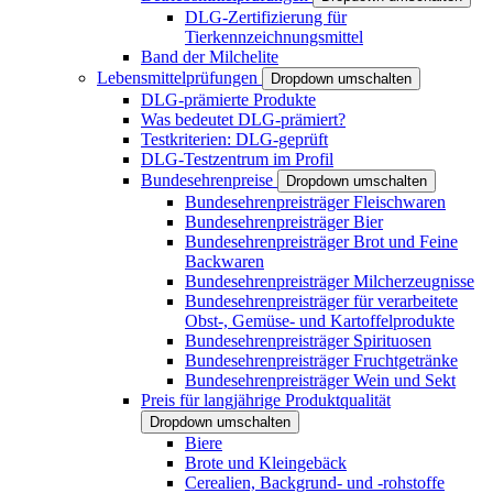
DLG-Zertifizierung für
Tierkennzeichnungsmittel
Band der Milchelite
Lebensmittelprüfungen
Dropdown umschalten
DLG-prämierte Produkte
Was bedeutet DLG-prämiert?
Testkriterien: DLG-geprüft
DLG-Testzentrum im Profil
Bundesehrenpreise
Dropdown umschalten
Bundesehrenpreisträger Fleischwaren
Bundesehrenpreisträger Bier
Bundesehrenpreisträger Brot und Feine
Backwaren
Bundesehrenpreisträger Milcherzeugnisse
Bundesehrenpreisträger für verarbeitete
Obst-, Gemüse- und Kartoffelprodukte
Bundesehrenpreisträger Spirituosen
Bundesehrenpreisträger Fruchtgetränke
Bundesehrenpreisträger Wein und Sekt
Preis für langjährige Produktqualität
Dropdown umschalten
Biere
Brote und Kleingebäck
Cerealien, Backgrund- und -rohstoffe