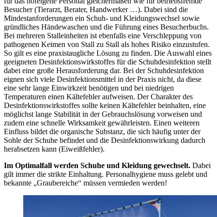
für das hofeigene Personal gleichermaßen wie für betriebsfremde
Besucher (Tierarzt, Berater, Handwerker …). Dabei sind die
Mindestanforderungen ein Schuh- und Kleidungswechsel sowie
gründliches Händewaschen und die Führung eines Besucherbuchs.
Bei mehreren Stalleinheiten ist ebenfalls eine Verschleppung von
pathogenen Keimen von Stall zu Stall als hohes Risiko einzustufen.
So gilt es eine praxistaugliche Lösung zu finden. Die Auswahl eines
geeigneten Desinfektionswirkstoffes für die Schuhdesinfektion stellt
dabei eine große Herausforderung dar. Bei der Schuhdesinfektion
eignen sich viele Desinfektionsmittel in der Praxis nicht, da diese
eine sehr lange Einwirkzeit benötigen und bei niedrigen
Temperaturen einen Kältefehler aufweisen. Der Charakter des
Desinfektionswirkstoffes sollte keinen Kältefehler beinhalten, eine
möglichst lange Stabilität in der Gebrauchslösung vorweisen und
zudem eine schnelle Wirksamkeit gewährleisten. Einen weiteren
Einfluss bildet die organische Substanz, die sich häufig unter der
Sohle der Schuhe befindet und die Desinfektionswirkung dadurch
herabsetzen kann (Eiweißfehler).
Im Optimalfall werden Schuhe und Kleidung gewechselt.
Dabei
gilt immer die strikte Einhaltung. Personalhygiene muss gelebt und
bekannte „Graubereiche“ müssen vermieden werden!