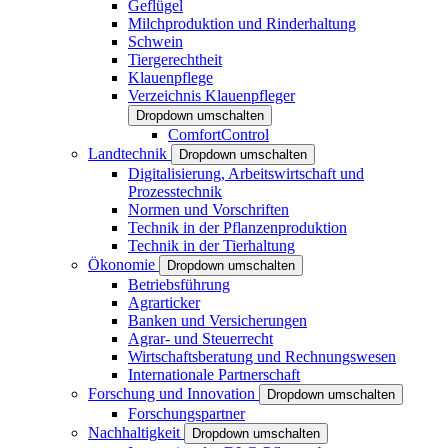
Geflügel
Milchproduktion und Rinderhaltung
Schwein
Tiergerechtheit
Klauenpflege
Verzeichnis Klauenpfleger
Dropdown umschalten
ComfortControl
Landtechnik
Dropdown umschalten
Digitalisierung, Arbeitswirtschaft und
Prozesstechnik
Normen und Vorschriften
Technik in der Pflanzenproduktion
Technik in der Tierhaltung
Ökonomie
Dropdown umschalten
Betriebsführung
Agrarticker
Banken und Versicherungen
Agrar- und Steuerrecht
Wirtschaftsberatung und Rechnungswesen
Internationale Partnerschaft
Forschung und Innovation
Dropdown umschalten
Forschungspartner
Nachhaltigkeit
Dropdown umschalten