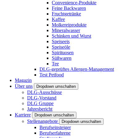
Convenience-Produkte
Feine Backwaren
Fruchtgetränke
Kaffee
Molkereiprodukte
Mineralwasser
Schinken und Wurst
Speiseeis
Speiseöle
Spirituosen
Süßwaren
Tee
DLG-geprüftes Allergen-Management
Test Petfood
Magazin
Über uns
Dropdown umschalten
DLG-Ausschüsse
DLG-Vorstand
DLG Gruppe
Jahresbericht
Karriere
Dropdown umschalten
Stellenangebote
Dropdown umschalten
Berufseinsteiger
Berufserfahrene