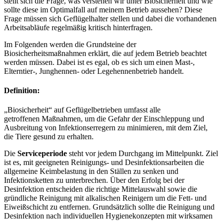
stellt sich die Frage, was verstehen wir unter Biosicherheit und wie
sollte diese im Optimalfall auf meinem Betrieb aussehen? Diese
Frage müssen sich Geflügelhalter stellen und dabei die vorhandenen
Arbeitsabläufe regelmäßig kritisch hinterfragen.
Im Folgenden werden die Grundsteine der
Biosicherheitsmaßnahmen erklärt, die auf jedem Betrieb beachtet
werden müssen. Dabei ist es egal, ob es sich um einen Mast-,
Elterntier-, Junghennen- oder Legehennenbetrieb handelt.
Definition:
„Biosicherheit“ auf Geflügelbetrieben umfasst alle
getroffenen Maßnahmen, um die Gefahr der Einschleppung und
Ausbreitung von Infektionserregern zu minimieren, mit dem Ziel,
die Tiere gesund zu erhalten.
Die
Serviceperiode
steht vor jedem Durchgang im Mittelpunkt. Ziel
ist es, mit geeigneten Reinigungs- und Desinfektionsarbeiten die
allgemeine Keimbelastung in den Ställen zu senken und
Infektionsketten zu unterbrechen. Über den Erfolg bei der
Desinfektion entscheiden die richtige Mittelauswahl sowie die
gründliche Reinigung mit alkalischen Reinigern um die Fett- und
Eiweißschicht zu entfernen. Grundsätzlich sollte die Reinigung und
Desinfektion nach individuellen Hygienekonzepten mit wirksamen