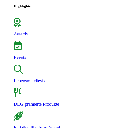
Highlights
Awards
Events
Lebensmitteltests
DLG-prämierte Produkte
Initiative Plattform Ackerbau