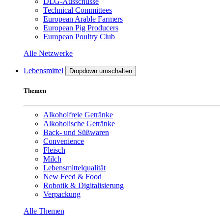
DLG-Ausschüsse
Technical Committees
European Arable Farmers
European Pig Producers
European Poultry Club
Alle Netzwerke
Lebensmittel
Dropdown umschalten
Themen
Alkoholfreie Getränke
Alkoholische Getränke
Back- und Süßwaren
Convenience
Fleisch
Milch
Lebensmittelqualität
New Feed & Food
Robotik & Digitalisierung
Verpackung
Alle Themen