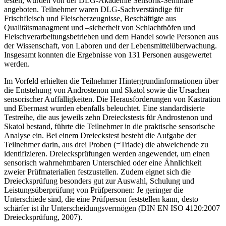
testen, wurden von der DLG-Akademie Sensorik-Seminare
angeboten. Teilnehmer waren DLG-Sachverständige für
Frischfleisch und Fleischerzeugnisse, Beschäftigte aus
Qualitätsmanagment und –sicherheit von Schlachthöfen und
Fleischverarbeitungsbetrieben und dem Handel sowie Personen aus
der Wissenschaft, von Laboren und der Lebensmittelüberwachung.
Insgesamt konnten die Ergebnisse von 131 Personen ausgewertet
werden.
Im Vorfeld erhielten die Teilnehmer Hintergrundinformationen über
die Entstehung von Androstenon und Skatol sowie die Ursachen
sensorischer Auffälligkeiten. Die Herausforderungen von Kastration
und Ebermast wurden ebenfalls beleuchtet. Eine standardisierte
Testreihe, die aus jeweils zehn Dreieckstests für Androstenon und
Skatol bestand, führte die Teilnehmer in die praktische sensorische
Analyse ein. Bei einem Dreieckstest besteht die Aufgabe der
Teilnehmer darin, aus drei Proben (=Triade) die abweichende zu
identifizieren. Dreiecksprüfungen werden angewendet, um einen
sensorisch wahrnehmbaren Unterschied oder eine Ähnlichkeit
zweier Prüfmaterialien festzustellen. Zudem eignet sich die
Dreiecksprüfung besonders gut zur Auswahl, Schulung und
Leistungsüberprüfung von Prüfpersonen: Je geringer die
Unterschiede sind, die eine Prüfperson feststellen kann, desto
schärfer ist ihr Unterscheidungsvermögen (DIN EN ISO 4120:2007
Dreiecksprüfung, 2007).