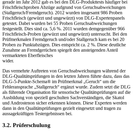
gerade im Jahr 2012 gab es bei den DLG-Produkttests häufiger bei
Frischfleischproben Abzüge aufgrund von Geruchsabweichungen
(Stallgeruch/Fremdgeruch). 2012 wurden insgesamt 986 Proben
Frischfleisch (gewürzt und ungewürzt) von DLG-Expertenpanels
getestet. Dabei wurden bei 55 Proben Geruchsabweichungen
festgestellt. Dies sind ca. 5,6 %. 2011 wurden demgegenüber 966
Frischfleisch-Proben (gewürzt und ungewürzt) untersucht. Bei den
Prüfmerkmalen Fremdgeruch und/oder Stallgeruch kam es bei 20
Proben zu Punktabzügen. Dies entspricht ca. 2 %. Diese deutliche
Zunahme an Fremdgerüchen spiegelt den ansteigenden Anteil
vermarkteten Eberfleisches
wider.
Das vermehrte Auftreten von Geruchsabweichungen während der
DLG-Qualitätsprüfungen in den letzten Jahren führte dazu, dass das
DLG-5-Punkte-Schema® im Prüfmerkmal „Geruch“ um die
Fehleransprache „Stallgeruch“ ergänzt wurde. Zudem setzt die DLG
als führende Organisation für sensorische Qualitätsprüfungen auf die
Ausbildung von speziell geschulten Sachverständigen, die Skatol
und Androstenon sicher erkennen können. Diese Experten werden
dann in den Qualitätsprüfungen gezielt eingesetzt und tragen zu
aussagekräftigen Testergebnissen bei.
3.2. Prüferschulung