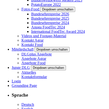
Bundeswettbewerb Melken 2023
PotatoEurope 2022
Fotos-Food
Dropdown umschalten
Bundesehrenpreise 2026
Bundesehrenpreise 2025
Bundesehrenpreise 2024
Anuga FoodTec 2024
International FoodTec Award 2024
Videos und Footage-Material
Kontakt Agrar
Kontakt Food
Mitgliedschaft
Dropdown umschalten
DLGplus Angebote
Angebote Agrar
Angebote Food
Junge DLG
Dropdown umschalten
Aktuelles
Kontaktformular
Login
Grounding Page
Sprache
Deutsch
English