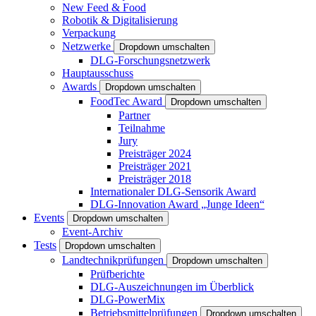
New Feed & Food
Robotik & Digitalisierung
Verpackung
Netzwerke
Dropdown umschalten
DLG-Forschungsnetzwerk
Hauptausschuss
Awards
Dropdown umschalten
FoodTec Award
Dropdown umschalten
Partner
Teilnahme
Jury
Preisträger 2024
Preisträger 2021
Preisträger 2018
Internationaler DLG-Sensorik Award
DLG-Innovation Award „Junge Ideen“
Events
Dropdown umschalten
Event-Archiv
Tests
Dropdown umschalten
Landtechnikprüfungen
Dropdown umschalten
Prüfberichte
DLG-Auszeichnungen im Überblick
DLG-PowerMix
Betriebsmittelprüfungen
Dropdown umschalten