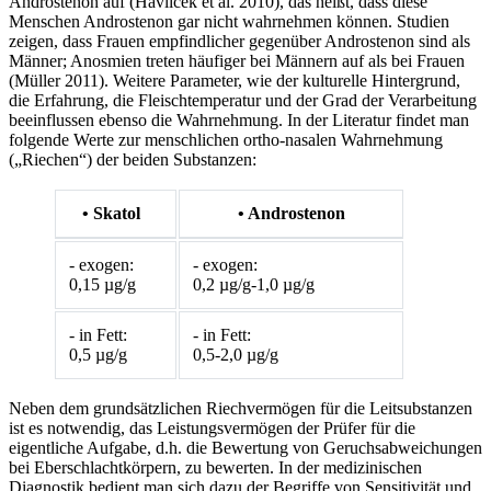
Androstenon auf (Havlicek et al. 2010), das heißt, dass diese
Menschen Androstenon gar nicht wahrnehmen können. Studien
zeigen, dass Frauen empfindlicher gegenüber Androstenon sind als
Männer; Anosmien treten häufiger bei Männern auf als bei Frauen
(Müller 2011). Weitere Parameter, wie der kulturelle Hintergrund,
die Erfahrung, die Fleischtemperatur und der Grad der Verarbeitung
beeinflussen ebenso die Wahrnehmung. In der Literatur findet man
folgende Werte zur menschlichen ortho-nasalen Wahrnehmung
(„Riechen“) der beiden Substanzen:
• Skatol
• Androstenon
- exogen:
- exogen:
0,15 µg/g
0,2 µg/g-1,0 µg/g
- in Fett:
- in Fett:
0,5 µg/g
0,5-2,0 µg/g
Neben dem grundsätzlichen Riechvermögen für die Leitsubstanzen
ist es notwendig, das Leistungsvermögen der Prüfer für die
eigentliche Aufgabe, d.h. die Bewertung von Geruchsabweichungen
bei Eberschlachtkörpern, zu bewerten. In der medizinischen
Diagnostik bedient man sich dazu der Begriffe von Sensitivität und