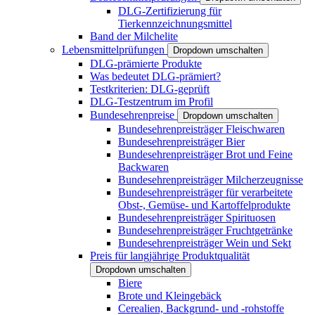
DLG-Zertifizierung für
Tierkennzeichnungsmittel
Band der Milchelite
Lebensmittelprüfungen
Dropdown umschalten
DLG-prämierte Produkte
Was bedeutet DLG-prämiert?
Testkriterien: DLG-geprüft
DLG-Testzentrum im Profil
Bundesehrenpreise
Dropdown umschalten
Bundesehrenpreisträger Fleischwaren
Bundesehrenpreisträger Bier
Bundesehrenpreisträger Brot und Feine
Backwaren
Bundesehrenpreisträger Milcherzeugnisse
Bundesehrenpreisträger für verarbeitete
Obst-, Gemüse- und Kartoffelprodukte
Bundesehrenpreisträger Spirituosen
Bundesehrenpreisträger Fruchtgetränke
Bundesehrenpreisträger Wein und Sekt
Preis für langjährige Produktqualität
Dropdown umschalten
Biere
Brote und Kleingebäck
Cerealien, Backgrund- und -rohstoffe