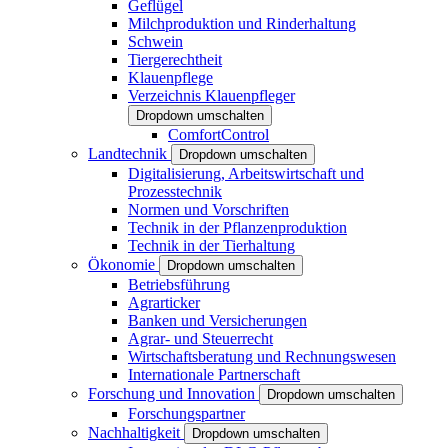
Geflügel
Milchproduktion und Rinderhaltung
Schwein
Tiergerechtheit
Klauenpflege
Verzeichnis Klauenpfleger
Dropdown umschalten
ComfortControl
Landtechnik
Dropdown umschalten
Digitalisierung, Arbeitswirtschaft und
Prozesstechnik
Normen und Vorschriften
Technik in der Pflanzenproduktion
Technik in der Tierhaltung
Ökonomie
Dropdown umschalten
Betriebsführung
Agrarticker
Banken und Versicherungen
Agrar- und Steuerrecht
Wirtschaftsberatung und Rechnungswesen
Internationale Partnerschaft
Forschung und Innovation
Dropdown umschalten
Forschungspartner
Nachhaltigkeit
Dropdown umschalten