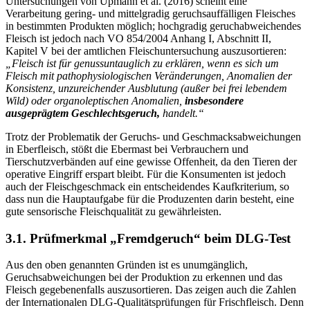
Untersuchungen von Upmann et al. (2016) scheint eine
Verarbeitung gering- und mittelgradig geruchsauffälligen Fleisches
in bestimmten Produkten möglich; hochgradig geruchabweichendes
Fleisch ist jedoch nach VO 854/2004 Anhang I, Abschnitt II,
Kapitel V bei der amtlichen Fleischuntersuchung auszusortieren:
„Fleisch ist für genussuntauglich zu erklären, wenn es sich um
Fleisch mit pathophysiologischen Veränderungen, Anomalien der
Konsistenz, unzureichender Ausblutung (außer bei frei lebendem
Wild) oder organoleptischen Anomalien,
insbesondere
ausgeprägtem Geschlechtsgeruch,
handelt.“
Trotz der Problematik der Geruchs- und Geschmacksabweichungen
in Eberfleisch, stößt die Ebermast bei Verbrauchern und
Tierschutzverbänden auf eine gewisse Offenheit, da den Tieren der
operative Eingriff erspart bleibt. Für die Konsumenten ist jedoch
auch der Fleischgeschmack ein entscheidendes Kaufkriterium, so
dass nun die Hauptaufgabe für die Produzenten darin besteht, eine
gute sensorische Fleischqualität zu gewährleisten.
3.1. Prüfmerkmal „Fremdgeruch“ beim DLG-Test
Aus den oben genannten Gründen ist es unumgänglich,
Geruchsabweichungen bei der Produktion zu erkennen und das
Fleisch gegebenenfalls auszusortieren. Das zeigen auch die Zahlen
der Internationalen DLG-Qualitätsprüfungen für Frischfleisch. Denn