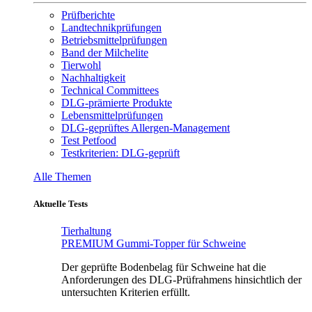
Prüfberichte
Landtechnikprüfungen
Betriebsmittelprüfungen
Band der Milchelite
Tierwohl
Nachhaltigkeit
Technical Committees
DLG-prämierte Produkte
Lebensmittelprüfungen
DLG-geprüftes Allergen-Management
Test Petfood
Testkriterien: DLG-geprüft
Alle Themen
Aktuelle Tests
Tierhaltung
PREMIUM Gummi-Topper für Schweine
Der geprüfte Bodenbelag für Schweine hat die
Anforderungen des DLG-Prüfrahmens hinsichtlich der
untersuchten Kriterien erfüllt.