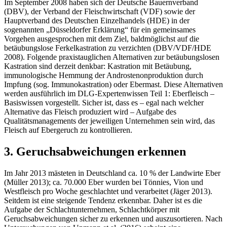
Im September 2008 haben sich der Deutsche Bauernverband
(DBV), der Verband der Fleischwirtschaft (VDF) sowie der
Hauptverband des Deutschen Einzelhandels (HDE) in der
sogenannten „Düsseldorfer Erklärung“ für ein gemeinsames
Vorgehen ausgesprochen mit dem Ziel, baldmöglichst auf die
betäubungslose Ferkelkastration zu verzichten (DBV/VDF/HDE
2008). Folgende praxistauglichen Alternativen zur betäubungslosen
Kastration sind derzeit denkbar: Kastration mit Betäubung,
immunologische Hemmung der Androstenonproduktion durch
Impfung (sog. Immunokastration) oder Ebermast. Diese Alternativen
werden ausführlich im DLG-Expertenwissen Teil 1: Eberfleisch –
Basiswissen vorgestellt. Sicher ist, dass es – egal nach welcher
Alternative das Fleisch produziert wird – Aufgabe des
Qualitätsmanagements der jeweiligen Unternehmen sein wird, das
Fleisch auf Ebergeruch zu kontrollieren.
3. Geruchsabweichungen erkennen
Im Jahr 2013 mästeten in Deutschland ca. 10 % der Landwirte Eber
(Müller 2013); ca. 70.000 Eber wurden bei Tönnies, Vion und
Westfleisch pro Woche geschlachtet und verarbeitet (Jäger 2013).
Seitdem ist eine steigende Tendenz erkennbar. Daher ist es die
Aufgabe der Schlachtunternehmen, Schlachtkörper mit
Geruchsabweichungen sicher zu erkennen und auszusortieren. Nach