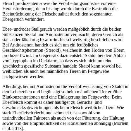
Fleischproduzenten sowie die Verarbeitungsindustrie vor eine
Herausforderung, denn bislang wurde durch die Kastration die
Beeinträchtigung der Fleischqualität durch den sogenannten
Ebergeruch verhindert.
Eber- und/oder Stallgeruch werden maßgeblich durch die beiden
Substanzen Skatol und Androstenon verursacht, deren Geruch als
stall- oder fäkalartig bzw. urin- bis schweißartig beschrieben wird.
Bei Androstenon handelt es sich um ein fettlösliches
Geschlechtspheromon (Steroid), welches in den Hoden von Ebern
produziert wird. Im Gegensatz dazu entsteht Skatol bei dem Abbau
von Tryptophan im Dickdarm, so dass es sich nicht um eine
geschlechtsspezifische Substanz handelt: Skatol kann sowohl bei
weiblichen als auch bei männlichen Tieren im Fettgewebe
nachgewiesen werden.
Allerdings hemmt Androstenon die Verstoffwechslung von Skatol in
den Leberzellen und begünstigt so beim männlichen Tier erhöhte
Blutkonzentrationen und eine Einlagerung ins Fettgewebe. Beim
Eberfleisch kommt es daher häufiger zu Geruchs- und
Geschmacksabweichungen als beim Fleisch weiblicher Tiere. Wie
stark Eberfleisch riecht und schmeckt, ist sowohl von
tierindividuellen Faktoren als auch von der Fütterung, der Haltung
sowie von der Empfindlichkeit der Konsumenten abhängig (Mörlein
et al. 2013).