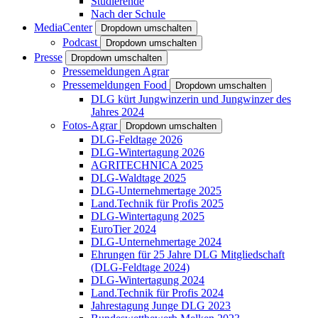
Studierende
Nach der Schule
MediaCenter
Dropdown umschalten
Podcast
Dropdown umschalten
Presse
Dropdown umschalten
Pressemeldungen Agrar
Pressemeldungen Food
Dropdown umschalten
DLG kürt Jungwinzerin und Jungwinzer des
Jahres 2024
Fotos-Agrar
Dropdown umschalten
DLG-Feldtage 2026
DLG-Wintertagung 2026
AGRITECHNICA 2025
DLG-Waldtage 2025
DLG-Unternehmertage 2025
Land.Technik für Profis 2025
DLG-Wintertagung 2025
EuroTier 2024
DLG-Unternehmertage 2024
Ehrungen für 25 Jahre DLG Mitgliedschaft
(DLG-Feldtage 2024)
DLG-Wintertagung 2024
Land.Technik für Profis 2024
Jahrestagung Junge DLG 2023