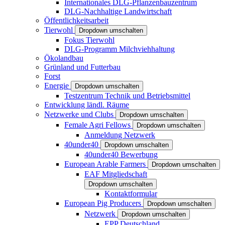
Internationales DLG-Pflanzenbauzentrum
DLG-Nachhaltige Landwirtschaft
Öffentlichkeitsarbeit
Tierwohl
Dropdown umschalten
Fokus Tierwohl
DLG-Programm Milchviehhaltung
Ökolandbau
Grünland und Futterbau
Forst
Energie
Dropdown umschalten
Testzentrum Technik und Betriebsmittel
Entwicklung ländl. Räume
Netzwerke und Clubs
Dropdown umschalten
Female Agri Fellows
Dropdown umschalten
Anmeldung Netzwerk
40under40
Dropdown umschalten
40under40 Bewerbung
European Arable Farmers
Dropdown umschalten
EAF Mitgliedschaft
Dropdown umschalten
Kontaktformular
European Pig Producers
Dropdown umschalten
Netzwerk
Dropdown umschalten
EPP Deutschland