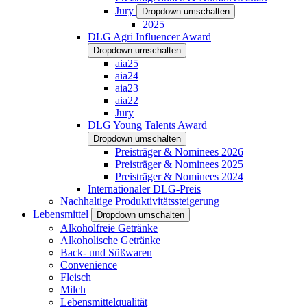
Jury
Dropdown umschalten
2025
DLG Agri Influencer Award
Dropdown umschalten
aia25
aia24
aia23
aia22
Jury
DLG Young Talents Award
Dropdown umschalten
Preisträger & Nominees 2026
Preisträger & Nominees 2025
Preisträger & Nominees 2024
Internationaler DLG-Preis
Nachhaltige Produktivitätssteigerung
Lebensmittel
Dropdown umschalten
Alkoholfreie Getränke
Alkoholische Getränke
Back- und Süßwaren
Convenience
Fleisch
Milch
Lebensmittelqualität