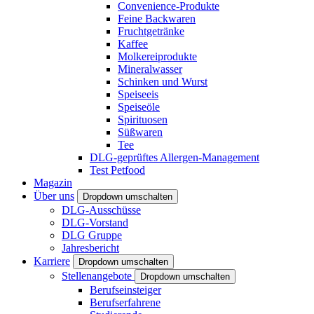
Convenience-Produkte
Feine Backwaren
Fruchtgetränke
Kaffee
Molkereiprodukte
Mineralwasser
Schinken und Wurst
Speiseeis
Speiseöle
Spirituosen
Süßwaren
Tee
DLG-geprüftes Allergen-Management
Test Petfood
Magazin
Über uns
Dropdown umschalten
DLG-Ausschüsse
DLG-Vorstand
DLG Gruppe
Jahresbericht
Karriere
Dropdown umschalten
Stellenangebote
Dropdown umschalten
Berufseinsteiger
Berufserfahrene