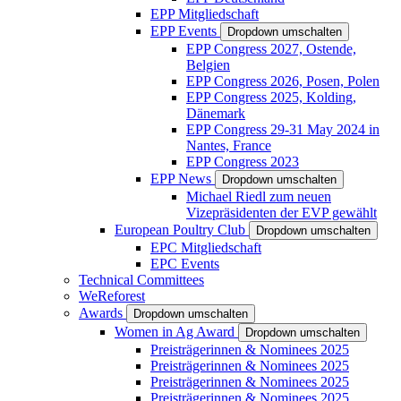
EPP Mitgliedschaft
EPP Events
Dropdown umschalten
EPP Congress 2027, Ostende,
Belgien
EPP Congress 2026, Posen, Polen
EPP Congress 2025, Kolding,
Dänemark
EPP Congress 29-31 May 2024 in
Nantes, France
EPP Congress 2023
EPP News
Dropdown umschalten
Michael Riedl zum neuen
Vizepräsidenten der EVP gewählt
European Poultry Club
Dropdown umschalten
EPC Mitgliedschaft
EPC Events
Technical Committees
WeReforest
Awards
Dropdown umschalten
Women in Ag Award
Dropdown umschalten
Preisträgerinnen & Nominees 2025
Preisträgerinnen & Nominees 2025
Preisträgerinnen & Nominees 2025
Preisträgerinnen & Nominees 2025