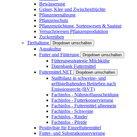
Bewässerung
Gräser, Klee und Zwischenfrüchte
Pflanzenernährung
Pflanzenschutz
Pflanzenzüchtung, Sortenwesen & Saatgut
Versuchswesen Pflanzenproduktion
Zuckerrüben
Tierhaltung
Dropdown umschalten
Aquakultur
Futter und Fütterung
Dropdown umschalten
Fütterungsstrategie Milchkühe
Datenbank Futtermittel
Futtermittel.NET
Dropdown umschalten
Stallbilanz in schweine- und
geflügelhaltenden Betrieben nach
Emissionsrecht (BVT)
Fachinfos - Nährstoffausscheidung
Fachinfos - Futterkonservierung
Fachinfos - Futtermittel allgemein
Fachinfos - Schweine
Fachinfos - Rinder
Fachinfos - Pferde
Positivliste für Einzelfuttermittel
Futter- und Substratkonservierung