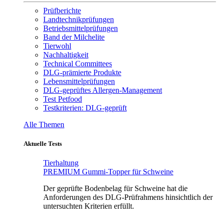
Prüfberichte
Landtechnikprüfungen
Betriebsmittelprüfungen
Band der Milchelite
Tierwohl
Nachhaltigkeit
Technical Committees
DLG-prämierte Produkte
Lebensmittelprüfungen
DLG-geprüftes Allergen-Management
Test Petfood
Testkriterien: DLG-geprüft
Alle Themen
Aktuelle Tests
Tierhaltung
PREMIUM Gummi-Topper für Schweine
Der geprüfte Bodenbelag für Schweine hat die
Anforderungen des DLG-Prüfrahmens hinsichtlich der
untersuchten Kriterien erfüllt.