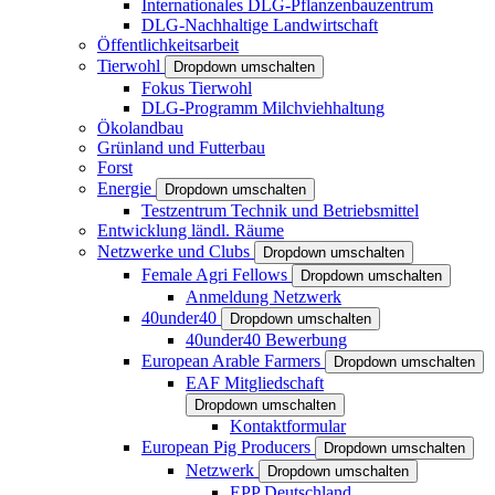
Internationales DLG-Pflanzenbauzentrum
DLG-Nachhaltige Landwirtschaft
Öffentlichkeitsarbeit
Tierwohl
Dropdown umschalten
Fokus Tierwohl
DLG-Programm Milchviehhaltung
Ökolandbau
Grünland und Futterbau
Forst
Energie
Dropdown umschalten
Testzentrum Technik und Betriebsmittel
Entwicklung ländl. Räume
Netzwerke und Clubs
Dropdown umschalten
Female Agri Fellows
Dropdown umschalten
Anmeldung Netzwerk
40under40
Dropdown umschalten
40under40 Bewerbung
European Arable Farmers
Dropdown umschalten
EAF Mitgliedschaft
Dropdown umschalten
Kontaktformular
European Pig Producers
Dropdown umschalten
Netzwerk
Dropdown umschalten
EPP Deutschland