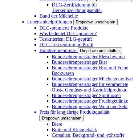
DLG-Zertifizierung für
Tierkennzeichnungsmittel
Band der Milchelite
Lebensmittelprüfungen
Dropdown umschalten
DLG-prämierte Produkte
Was bedeutet DLG-prämiert?
Testkriterien: DLG-geprüft
DLG-Testzentrum im Profil
Bundesehrenpreise
Dropdown umschalten
Bundesehrenpreisträger Fleischwaren
Bundesehrenpreisträger Bier
Bundesehrenpreisträger Brot und Feine
Backwaren
Bundesehrenpreisträger Milcherzeugnisse
Bundesehrenpreisträger für verarbeitete
Obst-, Gemüse- und Kartoffelprodukte
Bundesehrenpreisträger Spirituosen
Bundesehrenpreisträger Fruchtgetränke
Bundesehrenpreisträger Wein und Sekt
Preis für langjährige Produktqualität
Dropdown umschalten
Biere
Brote und Kleingebäck
Cerealien, Backgrund- und -rohstoffe