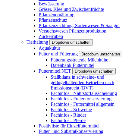
Bewässerung
Gräser, Klee und Zwischenfrüchte
Pflanzenernährung
Pflanzenschutz
Pflanzenzüchtung, Sortenwesen & Saatgut
Versuchswesen Pflanzenproduktion
Zuckerrüben
Tierhaltung
Dropdown umschalten
Aquakultur
Futter und Fütterung
Dropdown umschalten
Fütterungsstrategie Milchkühe
Datenbank Futtermittel
Futtermittel.NET
Dropdown umschalten
Stallbilanz in schweine- und
geflügelhaltenden Betrieben nach
Emissionsrecht (BVT)
Fachinfos - Nährstoffausscheidung
Fachinfos - Futterkonservierung
Fachinfos - Futtermittel allgemein
Fachinfos - Schweine
Fachinfos - Rinder
Fachinfos - Pferde
Positivliste für Einzelfuttermittel
Futter- und Substratkonservierung