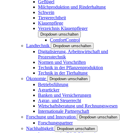
Geflügel
Milchproduktion und Rinderhaltung
Schwein
Tiergerechtheit
Klauenpflege
Verzeichnis Klauenpfleger
Dropdown umschalten
ComfortControl
Landtechnik
Dropdown umschalten
Digitalisierung, Arbeitswirtschaft und
Prozesstechnik
Normen und Vorschriften
Technik in der Pflanzenproduktion
Technik in der Tierhaltung
Ökonomie
Dropdown umschalten
Betriebsführung
Agrarticker
Banken und Versicherungen
Agrar- und Steuerrecht
Wirtschaftsberatung und Rechnungswesen
Internationale Partnerschaft
Forschung und Innovation
Dropdown umschalten
Forschungspartner
Nachhaltigkeit
Dropdown umschalten