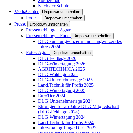
Studierende
Nach der Schule
MediaCenter
Dropdown umschalten
Podcast
Dropdown umschalten
Presse
Dropdown umschalten
Pressemeldungen Agrar
Pressemeldungen Food
Dropdown umschalten
DLG kürt Jungwinzerin und Jungwinzer des
Jahres 2024
Fotos-Agrar
Dropdown umschalten
DLG-Feldtage 2026
DLG-Wintertagung 2026
AGRITECHNICA 2025
DLG-Waldtage 2025
DLG-Unternehmertage 2025
Land.Technik für Profis 2025
DLG-Wintertagung 2025
EuroTier 2024
DLG-Unternehmertage 2024
Ehrungen für 25 Jahre DLG Mitgliedschaft
(DLG-Feldtage 2024)
DLG-Wintertagung 2024
Land.Technik für Profis 2024
Jahrestagung Junge DLG 2023