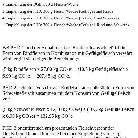
2
Empfehlung der DGE: 300 g Fleisch/Woche
3
Empfehlung der PHD: 300 g Fleisch/Woche (Geflügel und Rind)
4
Empfehlung der PHD: 300 g Fleisch/Woche (Geflügel und Schwein)
5
Empfehlung der PHD: 300 g Fleisch/Woche (Geflügel, Rind und Schwein)
Bei PHD 1 und der Annahme, dass Rotfleisch ausschließlich in
Form von Rindfleisch in Kombination mit Geflügelfleisch verzehrt
wird, ergibt sich folgende Berechnung:
(5 kg Rindfleisch x 27,00 kg CO
e) + (10,5 kg Geflügelfleisch x
2
6,90 kg CO
e) = 207,45 kg CO
e.
2
2
PHD 2 sieht den Verzehr von Rotfleisch ausschließlich in Form von
Schweinefleisch zusammen mit dem Konsum von Geflügelfleisch
vor:
(5 kg Schweinefleisch x 12,10 kg CO
e) + (10,5 kg Geflügelfleisch
2
x 6,90 kg CO
e) = 132,95 kg CO
e
2
2
PHD 3 orientiert sich am prozentualen Fleischverzehr der
Deutschen. Demnach müsste bei einer Empfehlung von 5 kg