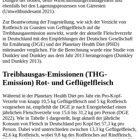
Düngen der Böden, beim Wirtschaftsdüngermanagement und
ebenfalls bei den Lagerungsprozessen von Gärresten
(Umweltbundesamt 2021).
Zur Beantwortung der Fragestellung, wie sich der Verzicht von
Rotfleisch zu Gunsten von Geflügelfleisch auf die
Treibhausgasemission auswirkt, wurde der aktuelle Fleischverzehr
in Deutschland mit den Empfehlungen der Deutschen Gesellschaft
für Ernährung (DGE) und der Planetary Health Diet (PHD)
miteinander verglichen. Für die Berechnung wurde eine Studie von
Dunkley und Dunkley aus dem Jahr 2013 herangezogen (Dunkley
und Dunkley 2013).
Treibhausgas-Emissionen (THG-
Emission) Rot- und Geflügelfleisch
Während in der Planetary Health Diet pro Jahr ein Pro-Kopf-
Verzehr von knapp 10,5 kg Geflügelfleisch und 5 kg Rotfleisch
vorgesehen ist, empfiehlt die DGE je nach Energiebedarf einen
jährlichen Fleischverzehr von 15,6 bis 31,2 kg pro Person (DGE
2022). Wie in Tabelle 1 dargestellt, liegt aktuell der jährliche
Konsum von Fleisch in Deutschland pro Kopf bei 57,3 kg pro
Person. Dabei wird unterschieden zwischen 13,3 kg Geflügelfleisch,
42,6 kg Rotfleisch, wobei 9,8 kg des Rotfleisches auf Rindfleisch,