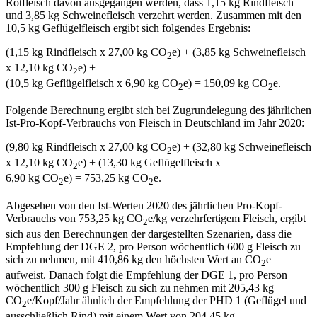
Rotfleisch davon ausgegangen werden, dass 1,15 kg Rindfleisch
und 3,85 kg Schweinefleisch verzehrt werden. Zusammen mit den
10,5 kg Geflügelfleisch ergibt sich folgendes Ergebnis:
(1,15 kg Rindfleisch x 27,00 kg CO
e) + (3,85 kg Schweinefleisch
2
x 12,10 kg CO
e) +
2
(10,5 kg Geflügelfleisch x 6,90 kg CO
e) = 150,09 kg CO
e.
2
2
Folgende Berechnung ergibt sich bei Zugrundelegung des jährlichen
Ist-Pro-Kopf-Verbrauchs von Fleisch in Deutschland im Jahr 2020:
(9,80 kg Rindfleisch x 27,00 kg CO
e) + (32,80 kg Schweinefleisch
2
x 12,10 kg CO
e) + (13,30 kg Geflügelfleisch x
2
6,90 kg CO
e) = 753,25 kg CO
e.
2
2
Abgesehen von den Ist-Werten 2020 des jährlichen Pro-Kopf-
Verbrauchs von 753,25 kg CO
e/kg verzehrfertigem Fleisch, ergibt
2
sich aus den Berechnungen der dargestellten Szenarien, dass die
Empfehlung der DGE 2, pro Person wöchentlich 600 g Fleisch zu
sich zu nehmen, mit 410,86 kg den höchsten Wert an CO
e
2
aufweist. Danach folgt die Empfehlung der DGE 1, pro Person
wöchentlich 300 g Fleisch zu sich zu nehmen mit 205,43 kg
CO
e/Kopf/Jahr ähnlich der Empfehlung der PHD 1 (Geflügel und
2
ausschließlich Rind) mit einem Wert von 204,45 kg