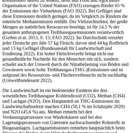
kommenden Jahren zu senken, denn laut Food and Agriculture
Organisation of the United Nations (FAO) erzeugen Rinder 65 %
der Emissionen des Viehsektors (FAO 2022). Bei Geflügel sind
diese Emissionen deutlich geringer, da im Vergleich zu Rindern die
enterische Methanemission entfällt. Der Viehzuchtsektor, der große
Mengen an natürlichen Ressourcen benötigt, ist für 14,5 % der
gesamten anthropogenen Treibhausgasemissionen verantwortlich
(Gerber et al. 2013, S. 15; FAO 2022). Im Durchschnitt verzehrt
jeder Deutsche pro Jahr 57 kg Fleisch; davon sind 44 kg Rotfleisch
und 13 kg Geflügel (Bundesanstalt für Landwirtschaft und
Ernährung 2022). Ein hoher Fleischverzehr bringt nicht nur
gesundheitliche Nachteile für den Menschen mit sich, sondern
schadet auch der Umwelt durch die Nitratbelastung von Böden und
Gewässern sowie hohe Treibhausgas-(THG-)Emissionen und ist
aufgrund des Ressourcen- und Flächenverbrauchs nicht nachhaltig
(Umweltbundesamt 2022).
Die Landwirtschaft ist ein bedeutender Emittent der drei
wesentlichen Treibhausgase Kohlendioxid (CO2), Methan (CH4)
und Lachgas (N2O). Den Hauptanteil an THG-Emissionen im
Landwirtschaftssektor machen CH4 (50,1 % im Schätzjahr 2020)
und N2O (45,6 %) aus. Methan entsteht bei den
Verdauungsprozessen von Wiederkäuern und bei den
Lagerungsprozessen von Gärresten nachwachsender Rohstoffe in
Biogasanlagen. Lachgasemissionen entstehen hauptsächlich beim