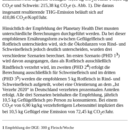
2
CO
e und Schwein: 215,38 kg CO
e (s. Abb. 1). Die daraus
2
2
insgesamt resultierende THG-Emission beläuft sich auf
410,86 CO
e/Kopf/Jahr.
2
Hinsichtlich der Empfehlung der Planetary Health Diet mussten
unterschiedliche Berechnungen durchgeführt werden. Da bei dieser
empfohlenen Ernährungsform zwischen Geflügelfleisch und
Rotfleisch unterschieden wird, sich die Ökobilanzen von Rind- und
Schweinefleisch jedoch deutlich unterscheiden, wurden drei
3
verschiedene Szenarien berechnet. Im ersten Szenario (PHD 1
)
wird davon ausgegangen, dass als Rotfleisch ausschließlich
4
Rindfleisch verzehrt wird, im zweiten (PHD 2
) erfolgt die
Berechnung ausschließlich für Schweinefleisch und im dritten
5
(PHD 3
) werden die empfohlenen 5 kg Rotfleisch in Rind- und
Schweinefleisch aufgeteilt, wobei eine Orientierung an dem „Ist
Verzehr 2020“ in Deutschland verzehrten prozentualen Anteilen
erfolgt. Alle drei Szenarien beinhalten die Empfehlung, jährlich
10,5 kg Geflügelfleisch pro Person zu konsumieren. Bei einem
CO
e von 6,90 kg/kg verzehrfertigem Lebensmittel impliziert dies
2
bei 10,5 kg Geflügel eine Emission von 72,45 kg CO
e/Jahr.
2
1
Empfehlung der DGE: 300 g Fleisch/Woche