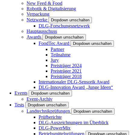
New Feed & Food
Robotik & Digitalisierung
Verpackung
Netzwerke
Dropdown umschalten
DLG-Forschungsnetzwerk
Hauptausschuss
Awards
Dropdown umschalten
FoodTec Award
Dropdown umschalten
Partner
Teilnahme
Jury
Preisträger 2024
Preisträger 2021
Preisträger 2018
Internationaler DLG-Sensorik Award
DLG-Innovation Award „Junge Ideen“
Events
Dropdown umschalten
Event-Archiv
Tests
Dropdown umschalten
Landtechnikprüfungen
Dropdown umschalten
Prüfberichte
DLG-Auszeichnungen im Überblick
DLG-PowerMix
Betriebsmittelprüfungen
Dropdown umschalten