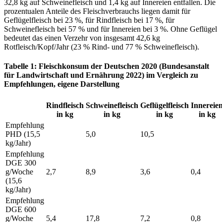
32,8 kg auf Schweinefleisch und 1,4 kg auf Innereien entfallen. Die
prozentualen Anteile des Fleischverbrauchs liegen damit für
Geflügelfleisch bei 23 %, für Rindfleisch bei 17 %, für
Schweinefleisch bei 57 % und für Innereien bei 3 %. Ohne Geflügel
bedeutet das einen Verzehr von insgesamt 42,6 kg
Rotfleisch/Kopf/Jahr (23 % Rind- und 77 % Schweinefleisch).
Tabelle 1: Fleischkonsum der Deutschen 2020 (Bundesanstalt
für Landwirtschaft und Ernährung 2022) im Vergleich zu
Empfehlungen, eigene Darstellung
Rindfleisch
Schweinefleisch
Geflügelfleisch
Innereie
in kg
in kg
in kg
in kg
Empfehlung
PHD (15,5
5,0
10,5
kg/Jahr)
Empfehlung
DGE 300
g/Woche
2,7
8,9
3,6
0,4
(15,6
kg/Jahr)
Empfehlung
DGE 600
g/Woche
5,4
17,8
7,2
0,8