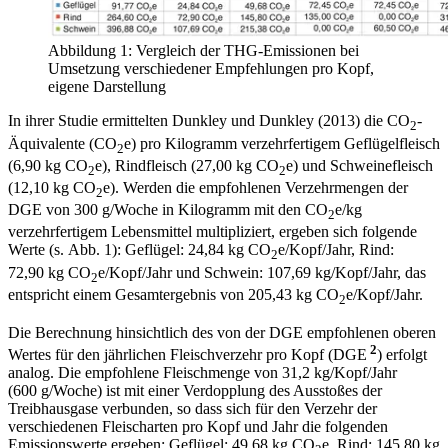
Abbildung 1: Vergleich der THG-Emissionen bei
Umsetzung verschiedener Empfehlungen pro Kopf,
eigene Darstellung
In ihrer Studie ermittelten Dunkley und Dunkley (2013) die CO
-
2
Äquivalente (CO
e) pro Kilogramm verzehrfertigem Geflügelfleisch
2
(6,90 kg CO
e), Rindfleisch (27,00 kg CO
e) und Schweinefleisch
2
2
(12,10 kg CO
e). Werden die empfohlenen Verzehrmengen der
2
DGE von 300 g/Woche in Kilogramm mit den CO
e/kg
2
verzehrfertigem Lebensmittel multipliziert, ergeben sich folgende
Werte (s. Abb. 1): Geflügel: 24,84 kg CO
e/Kopf/Jahr, Rind:
2
72,90 kg CO
e/Kopf/Jahr und Schwein: 107,69 kg/Kopf/Jahr, das
2
entspricht einem Gesamtergebnis von 205,43 kg CO
e/Kopf/Jahr.
2
Die Berechnung hinsichtlich des von der DGE empfohlenen oberen
2
Wertes für den jährlichen Fleischverzehr pro Kopf (DGE
) erfolgt
analog. Die empfohlene Fleischmenge von 31,2 kg/Kopf/Jahr
(600 g/Woche) ist mit einer Verdopplung des Ausstoßes der
Treibhausgase verbunden, so dass sich für den Verzehr der
verschiedenen Fleischarten pro Kopf und Jahr die folgenden
Emissionswerte ergeben: Geflügel: 49,68 kg CO
e, Rind: 145,80 kg