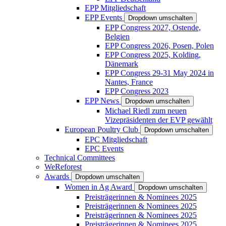
EPP Mitgliedschaft
EPP Events
Dropdown umschalten
EPP Congress 2027, Ostende,
Belgien
EPP Congress 2026, Posen, Polen
EPP Congress 2025, Kolding,
Dänemark
EPP Congress 29-31 May 2024 in
Nantes, France
EPP Congress 2023
EPP News
Dropdown umschalten
Michael Riedl zum neuen
Vizepräsidenten der EVP gewählt
European Poultry Club
Dropdown umschalten
EPC Mitgliedschaft
EPC Events
Technical Committees
WeReforest
Awards
Dropdown umschalten
Women in Ag Award
Dropdown umschalten
Preisträgerinnen & Nominees 2025
Preisträgerinnen & Nominees 2025
Preisträgerinnen & Nominees 2025
Preisträgerinnen & Nominees 2025