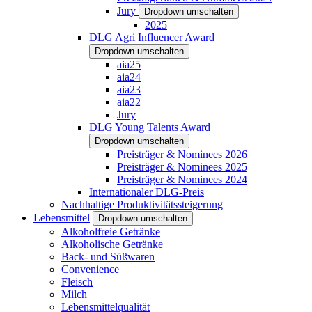
Jury
Dropdown umschalten
2025
DLG Agri Influencer Award
Dropdown umschalten
aia25
aia24
aia23
aia22
Jury
DLG Young Talents Award
Dropdown umschalten
Preisträger & Nominees 2026
Preisträger & Nominees 2025
Preisträger & Nominees 2024
Internationaler DLG-Preis
Nachhaltige Produktivitätssteigerung
Lebensmittel
Dropdown umschalten
Alkoholfreie Getränke
Alkoholische Getränke
Back- und Süßwaren
Convenience
Fleisch
Milch
Lebensmittelqualität