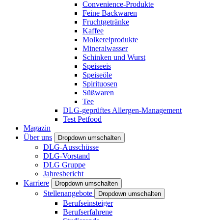
Convenience-Produkte
Feine Backwaren
Fruchtgetränke
Kaffee
Molkereiprodukte
Mineralwasser
Schinken und Wurst
Speiseeis
Speiseöle
Spirituosen
Süßwaren
Tee
DLG-geprüftes Allergen-Management
Test Petfood
Magazin
Über uns
Dropdown umschalten
DLG-Ausschüsse
DLG-Vorstand
DLG Gruppe
Jahresbericht
Karriere
Dropdown umschalten
Stellenangebote
Dropdown umschalten
Berufseinsteiger
Berufserfahrene