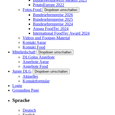
Bundeswettbewerb Melken 2023
PotatoEurope 2022
Fotos-Food
Dropdown umschalten
Bundesehrenpreise 2026
Bundesehrenpreise 2025
Bundesehrenpreise 2024
Anuga FoodTec 2024
International FoodTec Award 2024
Videos und Footage-Material
Kontakt Agrar
Kontakt Food
Mitgliedschaft
Dropdown umschalten
DLGplus Angebote
Angebote Agrar
Angebote Food
Junge DLG
Dropdown umschalten
Aktuelles
Kontaktformular
Login
Grounding Page
Sprache
Deutsch
English