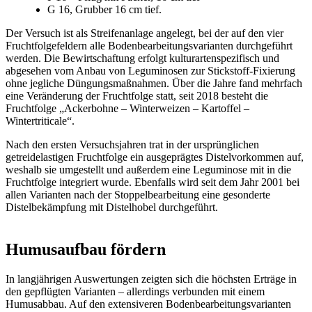
G 16, Grubber 16 cm tief.
Der Versuch ist als Streifenanlage angelegt, bei der auf den vier
Fruchtfolgefeldern alle Bodenbearbeitungsvarianten durchgeführt
werden. Die Bewirtschaftung erfolgt kulturartenspezifisch und
abgesehen vom Anbau von Leguminosen zur Stickstoff-Fixierung
ohne jegliche Düngungsmaßnahmen. Über die Jahre fand mehrfach
eine Veränderung der Fruchtfolge statt, seit 2018 besteht die
Fruchtfolge „Ackerbohne – Winterweizen – Kartoffel –
Wintertriticale“.
Nach den ersten Versuchsjahren trat in der ursprünglichen
getreidelastigen Fruchtfolge ein ausgeprägtes Distelvorkommen auf,
weshalb sie umgestellt und außerdem eine Leguminose mit in die
Fruchtfolge integriert wurde. Ebenfalls wird seit dem Jahr 2001 bei
allen Varianten nach der Stoppelbearbeitung eine gesonderte
Distelbekämpfung mit Distelhobel durchgeführt.
Humusaufbau fördern
In langjährigen Auswertungen zeigten sich die höchsten Erträge in
den gepflügten Varianten – allerdings verbunden mit einem
Humusabbau. Auf den extensiveren Bodenbearbeitungsvarianten