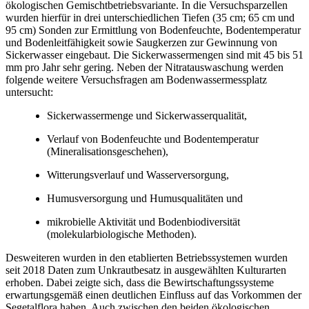
ökologischen Gemischtbetriebsvariante. In die Versuchsparzellen
wurden hierfür in drei unterschiedlichen Tiefen (35 cm; 65 cm und
95 cm) Sonden zur Ermittlung von Bodenfeuchte, Bodentemperatur
und Bodenleitfähigkeit sowie Saugkerzen zur Gewinnung von
Sickerwasser eingebaut. Die Sickerwassermengen sind mit 45 bis 51
mm pro Jahr sehr gering. Neben der Nitratauswaschung werden
folgende weitere Versuchsfragen am Bodenwassermessplatz
untersucht:
Sickerwassermenge und Sickerwasserqualität,
Verlauf von Bodenfeuchte und Bodentemperatur
(Mineralisationsgeschehen),
Witterungsverlauf und Wasserversorgung,
Humusversorgung und Humusqualitäten und
mikrobielle Aktivität und Bodenbiodiversität
(molekularbiologische Methoden).
Desweiteren wurden in den etablierten Betriebssystemen wurden
seit 2018 Daten zum Unkrautbesatz in ausgewählten Kulturarten
erhoben. Dabei zeigte sich, dass die Bewirtschaftungssysteme
erwartungsgemäß einen deutlichen Einfluss auf das Vorkommen der
Segetalflora haben. Auch zwischen den beiden ökologischen