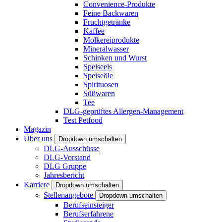
Convenience-Produkte
Feine Backwaren
Fruchtgetränke
Kaffee
Molkereiprodukte
Mineralwasser
Schinken und Wurst
Speiseeis
Speiseöle
Spirituosen
Süßwaren
Tee
DLG-geprüftes Allergen-Management
Test Petfood
Magazin
Über uns
Dropdown umschalten
DLG-Ausschüsse
DLG-Vorstand
DLG Gruppe
Jahresbericht
Karriere
Dropdown umschalten
Stellenangebote
Dropdown umschalten
Berufseinsteiger
Berufserfahrene