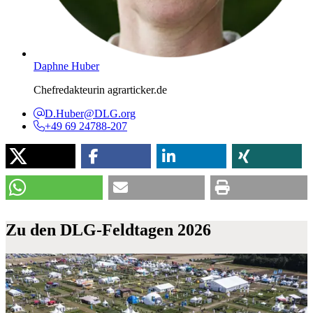
Daphne Huber
Chefredakteurin agrarticker.de
D.Huber@DLG.org
+49 69 24788-207
Zu den
DLG-Feldtagen 2026