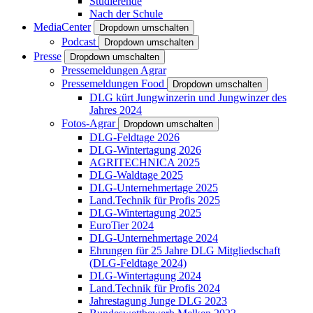
Studierende
Nach der Schule
MediaCenter
Dropdown umschalten
Podcast
Dropdown umschalten
Presse
Dropdown umschalten
Pressemeldungen Agrar
Pressemeldungen Food
Dropdown umschalten
DLG kürt Jungwinzerin und Jungwinzer des
Jahres 2024
Fotos-Agrar
Dropdown umschalten
DLG-Feldtage 2026
DLG-Wintertagung 2026
AGRITECHNICA 2025
DLG-Waldtage 2025
DLG-Unternehmertage 2025
Land.Technik für Profis 2025
DLG-Wintertagung 2025
EuroTier 2024
DLG-Unternehmertage 2024
Ehrungen für 25 Jahre DLG Mitgliedschaft
(DLG-Feldtage 2024)
DLG-Wintertagung 2024
Land.Technik für Profis 2024
Jahrestagung Junge DLG 2023