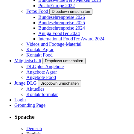
Bundeswettbewerb Melken 2023
PotatoEurope 2022
Fotos-Food
Dropdown umschalten
Bundesehrenpreise 2026
Bundesehrenpreise 2025
Bundesehrenpreise 2024
Anuga FoodTec 2024
International FoodTec Award 2024
Videos und Footage-Material
Kontakt Agrar
Kontakt Food
Mitgliedschaft
Dropdown umschalten
DLGplus Angebote
Angebote Agrar
Angebote Food
Junge DLG
Dropdown umschalten
Aktuelles
Kontaktformular
Login
Grounding Page
Sprache
Deutsch
English