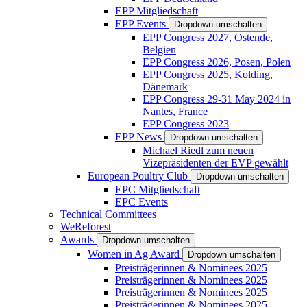
EPP Mitgliedschaft
EPP Events
Dropdown umschalten
EPP Congress 2027, Ostende,
Belgien
EPP Congress 2026, Posen, Polen
EPP Congress 2025, Kolding,
Dänemark
EPP Congress 29-31 May 2024 in
Nantes, France
EPP Congress 2023
EPP News
Dropdown umschalten
Michael Riedl zum neuen
Vizepräsidenten der EVP gewählt
European Poultry Club
Dropdown umschalten
EPC Mitgliedschaft
EPC Events
Technical Committees
WeReforest
Awards
Dropdown umschalten
Women in Ag Award
Dropdown umschalten
Preisträgerinnen & Nominees 2025
Preisträgerinnen & Nominees 2025
Preisträgerinnen & Nominees 2025
Preisträgerinnen & Nominees 2025