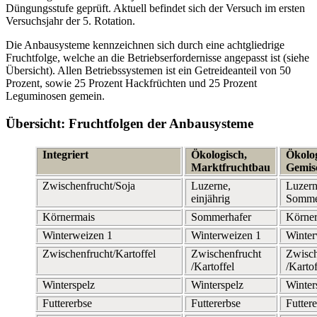
Düngungsstufe geprüft. Aktuell befindet sich der Versuch im ersten
Versuchsjahr der 5. Rotation.
Die Anbausysteme kennzeichnen sich durch eine achtgliedrige
Fruchtfolge, welche an die Betriebserfordernisse angepasst ist (siehe
Übersicht). Allen Betriebssystemen ist ein Getreideanteil von 50
Prozent, sowie 25 Prozent Hackfrüchten und 25 Prozent
Leguminosen gemein.
Übersicht: Fruchtfolgen der Anbausysteme
Integriert
Ökologisch,
Ökolog
Marktfruchtbau
Gemis
Zwischenfrucht/Soja
Luzerne,
Luzern
einjährig
Somme
Körnermais
Sommerhafer
Körne
Winterweizen 1
Winterweizen 1
Winter
Zwischenfrucht/Kartoffel
Zwischenfrucht
Zwisch
/Kartoffel
/Kartof
Winterspelz
Winterspelz
Winter
Futtererbse
Futtererbse
Futter