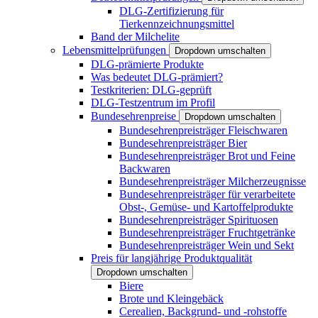
DLG-Zertifizierung für
Tierkennzeichnungsmittel
Band der Milchelite
Lebensmittelprüfungen
Dropdown umschalten
DLG-prämierte Produkte
Was bedeutet DLG-prämiert?
Testkriterien: DLG-geprüft
DLG-Testzentrum im Profil
Bundesehrenpreise
Dropdown umschalten
Bundesehrenpreisträger Fleischwaren
Bundesehrenpreisträger Bier
Bundesehrenpreisträger Brot und Feine
Backwaren
Bundesehrenpreisträger Milcherzeugnisse
Bundesehrenpreisträger für verarbeitete
Obst-, Gemüse- und Kartoffelprodukte
Bundesehrenpreisträger Spirituosen
Bundesehrenpreisträger Fruchtgetränke
Bundesehrenpreisträger Wein und Sekt
Preis für langjährige Produktqualität
Dropdown umschalten
Biere
Brote und Kleingebäck
Cerealien, Backgrund- und -rohstoffe