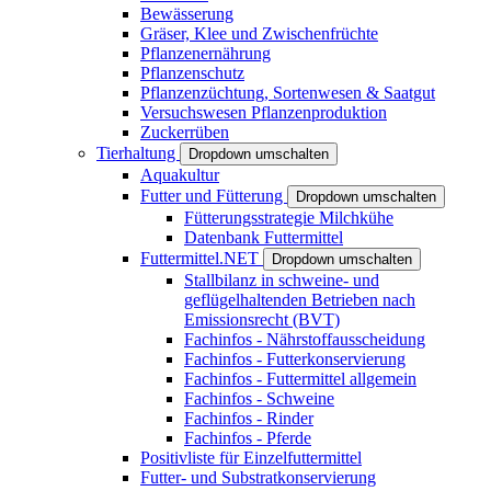
Bewässerung
Gräser, Klee und Zwischenfrüchte
Pflanzenernährung
Pflanzenschutz
Pflanzenzüchtung, Sortenwesen & Saatgut
Versuchswesen Pflanzenproduktion
Zuckerrüben
Tierhaltung
Dropdown umschalten
Aquakultur
Futter und Fütterung
Dropdown umschalten
Fütterungsstrategie Milchkühe
Datenbank Futtermittel
Futtermittel.NET
Dropdown umschalten
Stallbilanz in schweine- und
geflügelhaltenden Betrieben nach
Emissionsrecht (BVT)
Fachinfos - Nährstoffausscheidung
Fachinfos - Futterkonservierung
Fachinfos - Futtermittel allgemein
Fachinfos - Schweine
Fachinfos - Rinder
Fachinfos - Pferde
Positivliste für Einzelfuttermittel
Futter- und Substratkonservierung