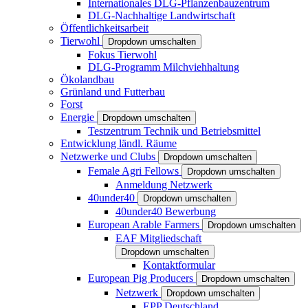
Internationales DLG-Pflanzenbauzentrum
DLG-Nachhaltige Landwirtschaft
Öffentlichkeitsarbeit
Tierwohl
Dropdown umschalten
Fokus Tierwohl
DLG-Programm Milchviehhaltung
Ökolandbau
Grünland und Futterbau
Forst
Energie
Dropdown umschalten
Testzentrum Technik und Betriebsmittel
Entwicklung ländl. Räume
Netzwerke und Clubs
Dropdown umschalten
Female Agri Fellows
Dropdown umschalten
Anmeldung Netzwerk
40under40
Dropdown umschalten
40under40 Bewerbung
European Arable Farmers
Dropdown umschalten
EAF Mitgliedschaft
Dropdown umschalten
Kontaktformular
European Pig Producers
Dropdown umschalten
Netzwerk
Dropdown umschalten
EPP Deutschland