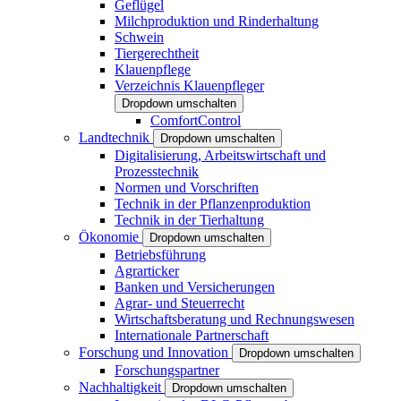
Geflügel
Milchproduktion und Rinderhaltung
Schwein
Tiergerechtheit
Klauenpflege
Verzeichnis Klauenpfleger
Dropdown umschalten
ComfortControl
Landtechnik
Dropdown umschalten
Digitalisierung, Arbeitswirtschaft und
Prozesstechnik
Normen und Vorschriften
Technik in der Pflanzenproduktion
Technik in der Tierhaltung
Ökonomie
Dropdown umschalten
Betriebsführung
Agrarticker
Banken und Versicherungen
Agrar- und Steuerrecht
Wirtschaftsberatung und Rechnungswesen
Internationale Partnerschaft
Forschung und Innovation
Dropdown umschalten
Forschungspartner
Nachhaltigkeit
Dropdown umschalten