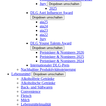
Jury
Dropdown umschalten
2025
DLG Agri Influencer Award
Dropdown umschalten
aia25
aia24
aia23
aia22
Jury
DLG Young Talents Award
Dropdown umschalten
Preisträger & Nominees 2026
Preisträger & Nominees 2025
Preisträger & Nominees 2024
Internationaler DLG-Preis
Nachhaltige Produktivitätssteigerung
Lebensmittel
Dropdown umschalten
Alkoholfreie Getränke
Alkoholische Getränke
Back- und Süßwaren
Convenience
Fleisch
Milch
Lebensmittelqualität