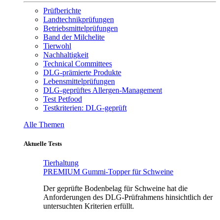
Prüfberichte
Landtechnikprüfungen
Betriebsmittelprüfungen
Band der Milchelite
Tierwohl
Nachhaltigkeit
Technical Committees
DLG-prämierte Produkte
Lebensmittelprüfungen
DLG-geprüftes Allergen-Management
Test Petfood
Testkriterien: DLG-geprüft
Alle Themen
Aktuelle Tests
Tierhaltung
PREMIUM Gummi-Topper für Schweine
Der geprüfte Bodenbelag für Schweine hat die
Anforderungen des DLG-Prüfrahmens hinsichtlich der
untersuchten Kriterien erfüllt.