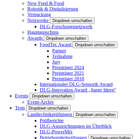
New Feed & Food
Robotik & Digitalisierung
Verpackung
Netzwerke
Dropdown umschalten
DLG-Forschungsnetzwerk
Hauptausschuss
Awards
Dropdown umschalten
FoodTec Award
Dropdown umschalten
Partner
Teilnahme
Jury
Preisträger 2024
Preisträger 2021
Preisträger 2018
Internationaler DLG-Sensorik Award
DLG-Innovation Award „Junge Ideen“
Events
Dropdown umschalten
Event-Archiv
Tests
Dropdown umschalten
Landtechnikprüfungen
Dropdown umschalten
Prüfberichte
DLG-Auszeichnungen im Überblick
DLG-PowerMix
Betriebsmittelprüfungen
Dropdown umschalten