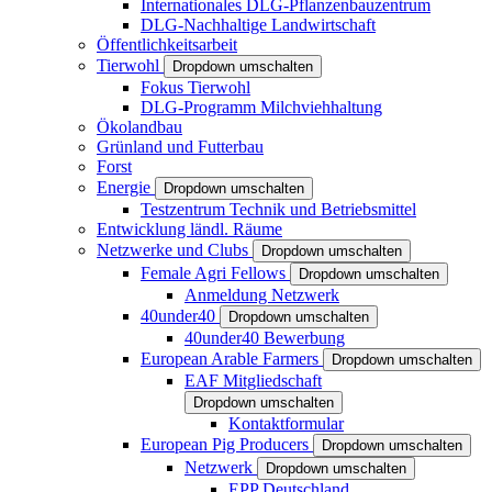
Internationales DLG-Pflanzenbauzentrum
DLG-Nachhaltige Landwirtschaft
Öffentlichkeitsarbeit
Tierwohl
Dropdown umschalten
Fokus Tierwohl
DLG-Programm Milchviehhaltung
Ökolandbau
Grünland und Futterbau
Forst
Energie
Dropdown umschalten
Testzentrum Technik und Betriebsmittel
Entwicklung ländl. Räume
Netzwerke und Clubs
Dropdown umschalten
Female Agri Fellows
Dropdown umschalten
Anmeldung Netzwerk
40under40
Dropdown umschalten
40under40 Bewerbung
European Arable Farmers
Dropdown umschalten
EAF Mitgliedschaft
Dropdown umschalten
Kontaktformular
European Pig Producers
Dropdown umschalten
Netzwerk
Dropdown umschalten
EPP Deutschland