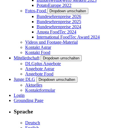
Bundeswettbewerb Melken 2023
PotatoEurope 2022
Fotos-Food
Dropdown umschalten
Bundesehrenpreise 2026
Bundesehrenpreise 2025
Bundesehrenpreise 2024
Anuga FoodTec 2024
International FoodTec Award 2024
Videos und Footage-Material
Kontakt Agrar
Kontakt Food
Mitgliedschaft
Dropdown umschalten
DLGplus Angebote
Angebote Agrar
Angebote Food
Junge DLG
Dropdown umschalten
Aktuelles
Kontaktformular
Login
Grounding Page
Sprache
Deutsch
English