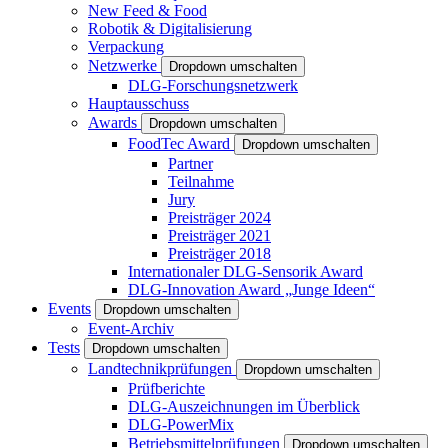
New Feed & Food
Robotik & Digitalisierung
Verpackung
Netzwerke
Dropdown umschalten
DLG-Forschungsnetzwerk
Hauptausschuss
Awards
Dropdown umschalten
FoodTec Award
Dropdown umschalten
Partner
Teilnahme
Jury
Preisträger 2024
Preisträger 2021
Preisträger 2018
Internationaler DLG-Sensorik Award
DLG-Innovation Award „Junge Ideen“
Events
Dropdown umschalten
Event-Archiv
Tests
Dropdown umschalten
Landtechnikprüfungen
Dropdown umschalten
Prüfberichte
DLG-Auszeichnungen im Überblick
DLG-PowerMix
Betriebsmittelprüfungen
Dropdown umschalten