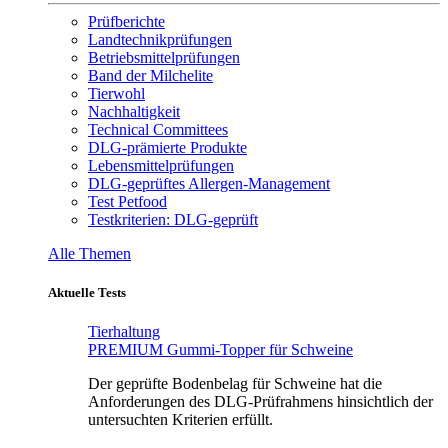
Prüfberichte
Landtechnikprüfungen
Betriebsmittelprüfungen
Band der Milchelite
Tierwohl
Nachhaltigkeit
Technical Committees
DLG-prämierte Produkte
Lebensmittelprüfungen
DLG-geprüftes Allergen-Management
Test Petfood
Testkriterien: DLG-geprüft
Alle Themen
Aktuelle Tests
Tierhaltung
PREMIUM Gummi-Topper für Schweine
Der geprüfte Bodenbelag für Schweine hat die
Anforderungen des DLG-Prüfrahmens hinsichtlich der
untersuchten Kriterien erfüllt.