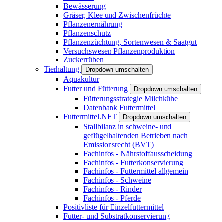
Bewässerung
Gräser, Klee und Zwischenfrüchte
Pflanzenernährung
Pflanzenschutz
Pflanzenzüchtung, Sortenwesen & Saatgut
Versuchswesen Pflanzenproduktion
Zuckerrüben
Tierhaltung
Dropdown umschalten
Aquakultur
Futter und Fütterung
Dropdown umschalten
Fütterungsstrategie Milchkühe
Datenbank Futtermittel
Futtermittel.NET
Dropdown umschalten
Stallbilanz in schweine- und
geflügelhaltenden Betrieben nach
Emissionsrecht (BVT)
Fachinfos - Nährstoffausscheidung
Fachinfos - Futterkonservierung
Fachinfos - Futtermittel allgemein
Fachinfos - Schweine
Fachinfos - Rinder
Fachinfos - Pferde
Positivliste für Einzelfuttermittel
Futter- und Substratkonservierung