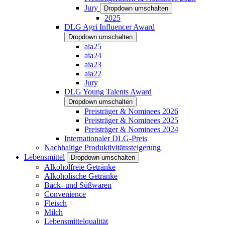
Jury
Dropdown umschalten
2025
DLG Agri Influencer Award
Dropdown umschalten
aia25
aia24
aia23
aia22
Jury
DLG Young Talents Award
Dropdown umschalten
Preisträger & Nominees 2026
Preisträger & Nominees 2025
Preisträger & Nominees 2024
Internationaler DLG-Preis
Nachhaltige Produktivitätssteigerung
Lebensmittel
Dropdown umschalten
Alkoholfreie Getränke
Alkoholische Getränke
Back- und Süßwaren
Convenience
Fleisch
Milch
Lebensmittelqualität