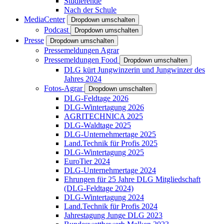
Studierende
Nach der Schule
MediaCenter
Dropdown umschalten
Podcast
Dropdown umschalten
Presse
Dropdown umschalten
Pressemeldungen Agrar
Pressemeldungen Food
Dropdown umschalten
DLG kürt Jungwinzerin und Jungwinzer des
Jahres 2024
Fotos-Agrar
Dropdown umschalten
DLG-Feldtage 2026
DLG-Wintertagung 2026
AGRITECHNICA 2025
DLG-Waldtage 2025
DLG-Unternehmertage 2025
Land.Technik für Profis 2025
DLG-Wintertagung 2025
EuroTier 2024
DLG-Unternehmertage 2024
Ehrungen für 25 Jahre DLG Mitgliedschaft
(DLG-Feldtage 2024)
DLG-Wintertagung 2024
Land.Technik für Profis 2024
Jahrestagung Junge DLG 2023