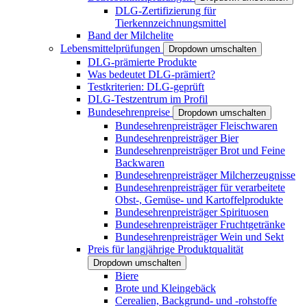
DLG-Zertifizierung für
Tierkennzeichnungsmittel
Band der Milchelite
Lebensmittelprüfungen
Dropdown umschalten
DLG-prämierte Produkte
Was bedeutet DLG-prämiert?
Testkriterien: DLG-geprüft
DLG-Testzentrum im Profil
Bundesehrenpreise
Dropdown umschalten
Bundesehrenpreisträger Fleischwaren
Bundesehrenpreisträger Bier
Bundesehrenpreisträger Brot und Feine
Backwaren
Bundesehrenpreisträger Milcherzeugnisse
Bundesehrenpreisträger für verarbeitete
Obst-, Gemüse- und Kartoffelprodukte
Bundesehrenpreisträger Spirituosen
Bundesehrenpreisträger Fruchtgetränke
Bundesehrenpreisträger Wein und Sekt
Preis für langjährige Produktqualität
Dropdown umschalten
Biere
Brote und Kleingebäck
Cerealien, Backgrund- und -rohstoffe