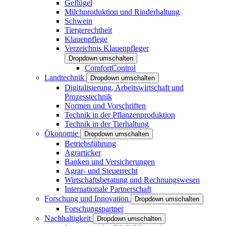
Geflügel
Milchproduktion und Rinderhaltung
Schwein
Tiergerechtheit
Klauenpflege
Verzeichnis Klauenpfleger
Dropdown umschalten
ComfortControl
Landtechnik
Dropdown umschalten
Digitalisierung, Arbeitswirtschaft und
Prozesstechnik
Normen und Vorschriften
Technik in der Pflanzenproduktion
Technik in der Tierhaltung
Ökonomie
Dropdown umschalten
Betriebsführung
Agrarticker
Banken und Versicherungen
Agrar- und Steuerrecht
Wirtschaftsberatung und Rechnungswesen
Internationale Partnerschaft
Forschung und Innovation
Dropdown umschalten
Forschungspartner
Nachhaltigkeit
Dropdown umschalten