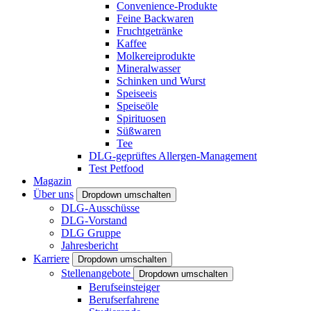
Convenience-Produkte
Feine Backwaren
Fruchtgetränke
Kaffee
Molkereiprodukte
Mineralwasser
Schinken und Wurst
Speiseeis
Speiseöle
Spirituosen
Süßwaren
Tee
DLG-geprüftes Allergen-Management
Test Petfood
Magazin
Über uns
Dropdown umschalten
DLG-Ausschüsse
DLG-Vorstand
DLG Gruppe
Jahresbericht
Karriere
Dropdown umschalten
Stellenangebote
Dropdown umschalten
Berufseinsteiger
Berufserfahrene