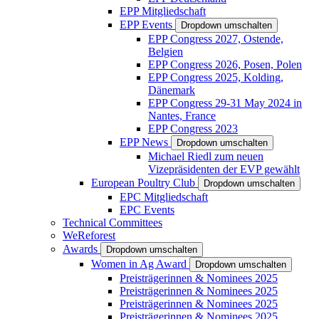
EPP Mitgliedschaft
EPP Events
Dropdown umschalten
EPP Congress 2027, Ostende,
Belgien
EPP Congress 2026, Posen, Polen
EPP Congress 2025, Kolding,
Dänemark
EPP Congress 29-31 May 2024 in
Nantes, France
EPP Congress 2023
EPP News
Dropdown umschalten
Michael Riedl zum neuen
Vizepräsidenten der EVP gewählt
European Poultry Club
Dropdown umschalten
EPC Mitgliedschaft
EPC Events
Technical Committees
WeReforest
Awards
Dropdown umschalten
Women in Ag Award
Dropdown umschalten
Preisträgerinnen & Nominees 2025
Preisträgerinnen & Nominees 2025
Preisträgerinnen & Nominees 2025
Preisträgerinnen & Nominees 2025