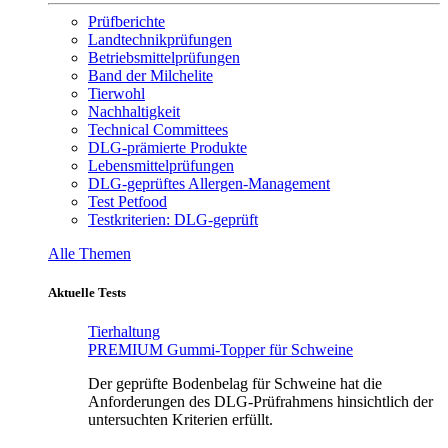
Prüfberichte
Landtechnikprüfungen
Betriebsmittelprüfungen
Band der Milchelite
Tierwohl
Nachhaltigkeit
Technical Committees
DLG-prämierte Produkte
Lebensmittelprüfungen
DLG-geprüftes Allergen-Management
Test Petfood
Testkriterien: DLG-geprüft
Alle Themen
Aktuelle Tests
Tierhaltung
PREMIUM Gummi-Topper für Schweine
Der geprüfte Bodenbelag für Schweine hat die
Anforderungen des DLG-Prüfrahmens hinsichtlich der
untersuchten Kriterien erfüllt.