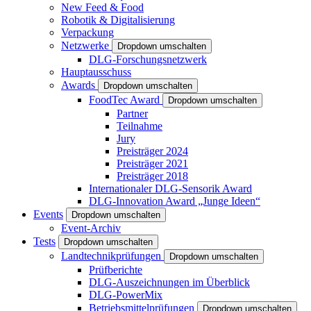
New Feed & Food
Robotik & Digitalisierung
Verpackung
Netzwerke
Dropdown umschalten
DLG-Forschungsnetzwerk
Hauptausschuss
Awards
Dropdown umschalten
FoodTec Award
Dropdown umschalten
Partner
Teilnahme
Jury
Preisträger 2024
Preisträger 2021
Preisträger 2018
Internationaler DLG-Sensorik Award
DLG-Innovation Award „Junge Ideen“
Events
Dropdown umschalten
Event-Archiv
Tests
Dropdown umschalten
Landtechnikprüfungen
Dropdown umschalten
Prüfberichte
DLG-Auszeichnungen im Überblick
DLG-PowerMix
Betriebsmittelprüfungen
Dropdown umschalten