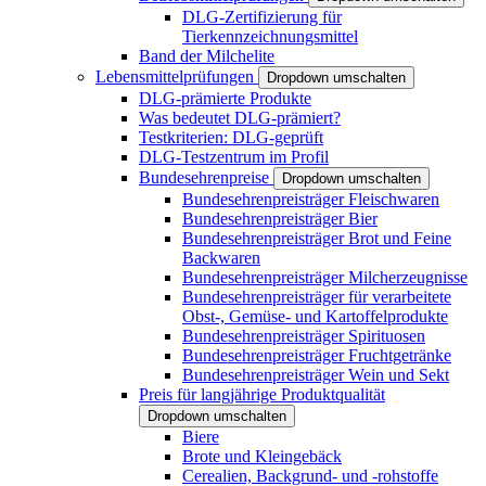
DLG-Zertifizierung für
Tierkennzeichnungsmittel
Band der Milchelite
Lebensmittelprüfungen
Dropdown umschalten
DLG-prämierte Produkte
Was bedeutet DLG-prämiert?
Testkriterien: DLG-geprüft
DLG-Testzentrum im Profil
Bundesehrenpreise
Dropdown umschalten
Bundesehrenpreisträger Fleischwaren
Bundesehrenpreisträger Bier
Bundesehrenpreisträger Brot und Feine
Backwaren
Bundesehrenpreisträger Milcherzeugnisse
Bundesehrenpreisträger für verarbeitete
Obst-, Gemüse- und Kartoffelprodukte
Bundesehrenpreisträger Spirituosen
Bundesehrenpreisträger Fruchtgetränke
Bundesehrenpreisträger Wein und Sekt
Preis für langjährige Produktqualität
Dropdown umschalten
Biere
Brote und Kleingebäck
Cerealien, Backgrund- und -rohstoffe