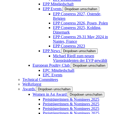
EPP Mitgliedschaft
EPP Events
Dropdown umschalten
EPP Congress 2027, Ostende,
Belgien
EPP Congress 2026, Posen, Polen
EPP Congress 2025, Kolding,
Dänemark
EPP Congress 29-31 May 2024 in
Nantes, France
EPP Congress 2023
EPP News
Dropdown umschalten
Michael Riedl zum neuen
Vizepräsidenten der EVP gewählt
European Poultry Club
Dropdown umschalten
EPC Mitgliedschaft
EPC Events
Technical Committees
WeReforest
Awards
Dropdown umschalten
Women in Ag Award
Dropdown umschalten
Preisträgerinnen & Nominees 2025
Preisträgerinnen & Nominees 2025
Preisträgerinnen & Nominees 2025
Preisträgerinnen & Nominees 2025