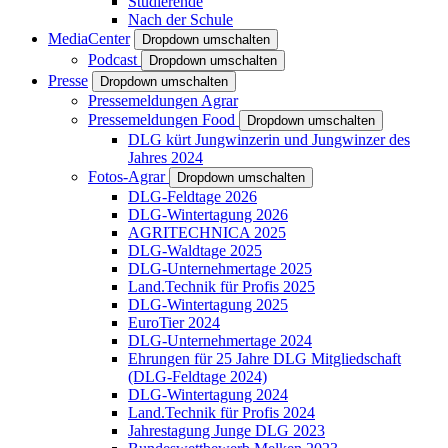
Studierende
Nach der Schule
MediaCenter
Dropdown umschalten
Podcast
Dropdown umschalten
Presse
Dropdown umschalten
Pressemeldungen Agrar
Pressemeldungen Food
Dropdown umschalten
DLG kürt Jungwinzerin und Jungwinzer des
Jahres 2024
Fotos-Agrar
Dropdown umschalten
DLG-Feldtage 2026
DLG-Wintertagung 2026
AGRITECHNICA 2025
DLG-Waldtage 2025
DLG-Unternehmertage 2025
Land.Technik für Profis 2025
DLG-Wintertagung 2025
EuroTier 2024
DLG-Unternehmertage 2024
Ehrungen für 25 Jahre DLG Mitgliedschaft
(DLG-Feldtage 2024)
DLG-Wintertagung 2024
Land.Technik für Profis 2024
Jahrestagung Junge DLG 2023