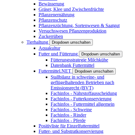
Bewässerung
Gräser, Klee und Zwischenfrüchte
Pflanzenernährung
Pflanzenschutz
Pflanzenzüchtung, Sortenwesen & Saatgut
Versuchswesen Pflanzenproduktion
Zuckerrüben
Tierhaltung
Dropdown umschalten
Aquakultur
Futter und Fütterung
Dropdown umschalten
Fütterungsstrategie Milchkühe
Datenbank Futtermittel
Futtermittel.NET
Dropdown umschalten
Stallbilanz in schweine- und
geflügelhaltenden Betrieben nach
Emissionsrecht (BVT)
Fachinfos - Nährstoffausscheidung
Fachinfos - Futterkonservierung
Fachinfos - Futtermittel allgemein
Fachinfos - Schweine
Fachinfos - Rinder
Fachinfos - Pferde
Positivliste für Einzelfuttermittel
Futter- und Substratkonservierung