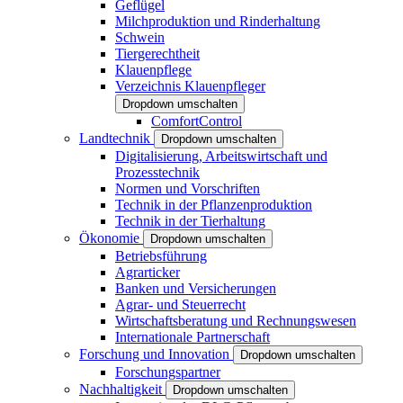
Geflügel
Milchproduktion und Rinderhaltung
Schwein
Tiergerechtheit
Klauenpflege
Verzeichnis Klauenpfleger
Dropdown umschalten
ComfortControl
Landtechnik
Dropdown umschalten
Digitalisierung, Arbeitswirtschaft und
Prozesstechnik
Normen und Vorschriften
Technik in der Pflanzenproduktion
Technik in der Tierhaltung
Ökonomie
Dropdown umschalten
Betriebsführung
Agrarticker
Banken und Versicherungen
Agrar- und Steuerrecht
Wirtschaftsberatung und Rechnungswesen
Internationale Partnerschaft
Forschung und Innovation
Dropdown umschalten
Forschungspartner
Nachhaltigkeit
Dropdown umschalten