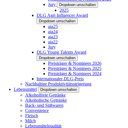
Jury
Dropdown umschalten
2025
DLG Agri Influencer Award
Dropdown umschalten
aia25
aia24
aia23
aia22
Jury
DLG Young Talents Award
Dropdown umschalten
Preisträger & Nominees 2026
Preisträger & Nominees 2025
Preisträger & Nominees 2024
Internationaler DLG-Preis
Nachhaltige Produktivitätssteigerung
Lebensmittel
Dropdown umschalten
Alkoholfreie Getränke
Alkoholische Getränke
Back- und Süßwaren
Convenience
Fleisch
Milch
Lebensmittelqualität