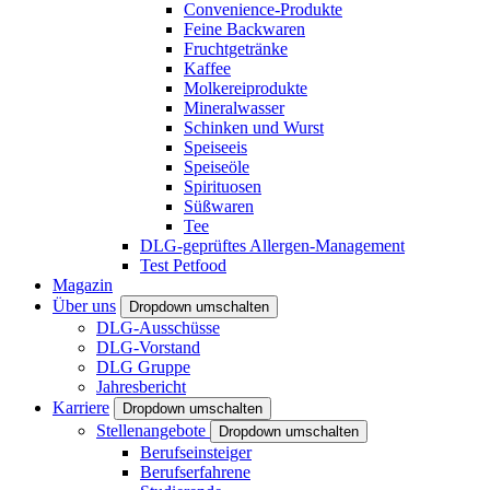
Convenience-Produkte
Feine Backwaren
Fruchtgetränke
Kaffee
Molkereiprodukte
Mineralwasser
Schinken und Wurst
Speiseeis
Speiseöle
Spirituosen
Süßwaren
Tee
DLG-geprüftes Allergen-Management
Test Petfood
Magazin
Über uns
Dropdown umschalten
DLG-Ausschüsse
DLG-Vorstand
DLG Gruppe
Jahresbericht
Karriere
Dropdown umschalten
Stellenangebote
Dropdown umschalten
Berufseinsteiger
Berufserfahrene