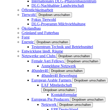
Internationales DLG-Pflanzenbauzentrum
DLG-Nachhaltige Landwirtschaft
Öffentlichkeitsarbeit
Tierwohl
Dropdown umschalten
Fokus Tierwohl
DLG-Programm Milchviehhaltung
Ökolandbau
Grünland und Futterbau
Forst
Energie
Dropdown umschalten
Testzentrum Technik und Betriebsmittel
Entwicklung ländl. Räume
Netzwerke und Clubs
Dropdown umschalten
Female Agri Fellows
Dropdown umschalten
Anmeldung Netzwerk
40under40
Dropdown umschalten
40under40 Bewerbung
European Arable Farmers
Dropdown umschalten
EAF Mitgliedschaft
Dropdown umschalten
Kontaktformular
European Pig Producers
Dropdown umschalten
Netzwerk
Dropdown umschalten
EPP Deutschland