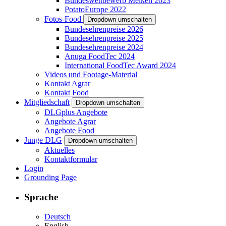
Bundeswettbewerb Melken 2023
PotatoEurope 2022
Fotos-Food
Dropdown umschalten
Bundesehrenpreise 2026
Bundesehrenpreise 2025
Bundesehrenpreise 2024
Anuga FoodTec 2024
International FoodTec Award 2024
Videos und Footage-Material
Kontakt Agrar
Kontakt Food
Mitgliedschaft
Dropdown umschalten
DLGplus Angebote
Angebote Agrar
Angebote Food
Junge DLG
Dropdown umschalten
Aktuelles
Kontaktformular
Login
Grounding Page
Sprache
Deutsch
English