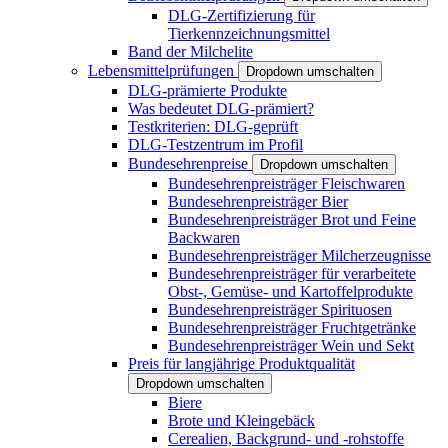
DLG-Zertifizierung für
Tierkennzeichnungsmittel
Band der Milchelite
Lebensmittelprüfungen
Dropdown umschalten
DLG-prämierte Produkte
Was bedeutet DLG-prämiert?
Testkriterien: DLG-geprüft
DLG-Testzentrum im Profil
Bundesehrenpreise
Dropdown umschalten
Bundesehrenpreisträger Fleischwaren
Bundesehrenpreisträger Bier
Bundesehrenpreisträger Brot und Feine
Backwaren
Bundesehrenpreisträger Milcherzeugnisse
Bundesehrenpreisträger für verarbeitete
Obst-, Gemüse- und Kartoffelprodukte
Bundesehrenpreisträger Spirituosen
Bundesehrenpreisträger Fruchtgetränke
Bundesehrenpreisträger Wein und Sekt
Preis für langjährige Produktqualität
Dropdown umschalten
Biere
Brote und Kleingebäck
Cerealien, Backgrund- und -rohstoffe