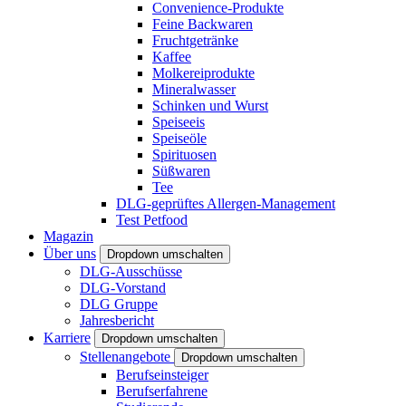
Convenience-Produkte
Feine Backwaren
Fruchtgetränke
Kaffee
Molkereiprodukte
Mineralwasser
Schinken und Wurst
Speiseeis
Speiseöle
Spirituosen
Süßwaren
Tee
DLG-geprüftes Allergen-Management
Test Petfood
Magazin
Über uns
Dropdown umschalten
DLG-Ausschüsse
DLG-Vorstand
DLG Gruppe
Jahresbericht
Karriere
Dropdown umschalten
Stellenangebote
Dropdown umschalten
Berufseinsteiger
Berufserfahrene