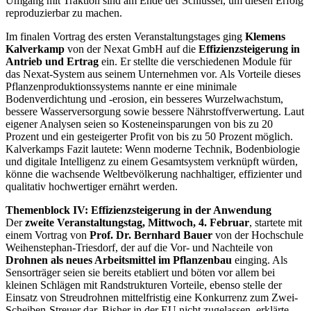
Umgang mit Traktion sind am Ende der Schlüssel, um diesen Erfolg
reproduzierbar zu machen.
Im finalen Vortrag des ersten Veranstaltungstages ging
Klemens
Kalverkamp
von der Nexat GmbH auf die
Effizienzsteigerung in
Antrieb und Ertrag
ein. Er stellte die verschiedenen Module für
das Nexat-System aus seinem Unternehmen vor. Als Vorteile dieses
Pflanzenproduktionssystems nannte er eine minimale
Bodenverdichtung und -erosion, ein besseres Wurzelwachstum,
bessere Wasserversorgung sowie bessere Nährstoffverwertung. Laut
eigener Analysen seien so Kosteneinsparungen von bis zu 20
Prozent und ein gesteigerter Profit von bis zu 50 Prozent möglich.
Kalverkamps Fazit lautete: Wenn moderne Technik, Bodenbiologie
und digitale Intelligenz zu einem Gesamtsystem verknüpft würden,
könne die wachsende Weltbevölkerung nachhaltiger, effizienter und
qualitativ hochwertiger ernährt werden.
Themenblock IV: Effizienzsteigerung in der Anwendung
Der
zweite Veranstaltungstag, Mittwoch, 4. Februar
, startete mit
einem Vortrag von
Prof. Dr. Bernhard Bauer
von der Hochschule
Weihenstephan-Triesdorf, der auf die Vor- und Nachteile von
Drohnen als neues Arbeitsmittel im Pflanzenbau
einging. Als
Sensorträger seien sie bereits etabliert und böten vor allem bei
kleinen Schlägen mit Randstrukturen Vorteile, ebenso stelle der
Einsatz von Streudrohnen mittelfristig eine Konkurrenz zum Zwei-
Scheiben-Streuer dar. Bisher in der EU nicht zugelassen, erklärte