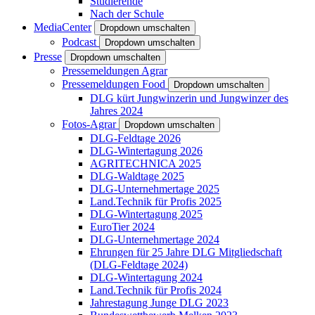
Studierende
Nach der Schule
MediaCenter
Dropdown umschalten
Podcast
Dropdown umschalten
Presse
Dropdown umschalten
Pressemeldungen Agrar
Pressemeldungen Food
Dropdown umschalten
DLG kürt Jungwinzerin und Jungwinzer des
Jahres 2024
Fotos-Agrar
Dropdown umschalten
DLG-Feldtage 2026
DLG-Wintertagung 2026
AGRITECHNICA 2025
DLG-Waldtage 2025
DLG-Unternehmertage 2025
Land.Technik für Profis 2025
DLG-Wintertagung 2025
EuroTier 2024
DLG-Unternehmertage 2024
Ehrungen für 25 Jahre DLG Mitgliedschaft
(DLG-Feldtage 2024)
DLG-Wintertagung 2024
Land.Technik für Profis 2024
Jahrestagung Junge DLG 2023