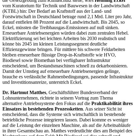
die Gesetzgebung zum Klimaschutz stehe, wies
Henning Eckel
vom Kuratorium für Technik und Bauwesen in der Landwirtschaft
(KTBL) hin: Der Bedarf an Kraftstoff aus der Land- und
Forstwirtschaft in Deutschland betrage rund 2,1 Mrd. Liter pro Jahr,
darauf entfielen 88 Prozent auf die Landwirtschaft. Bis 2045, so
Eckel, müssten die Treibhausgas-Emissionen auf null sinken.
Erneuerbare Antriebsenergien würden dabei zum zentralen Hebel.
Elektrifizierung sei bei leichten Arbeiten bis 2030 realistisch und
könne bis 2045 im kleinen Leistungssegment deutliche
Effizienzgewinne bringen. Für mittlere bis schwere Feldarbeiten
bleiben erneuerbare flüssige Drop‑in‑Kraftstoffe wie HVO,
Biodiesel sowie Biomethan bei verfügbarer Infrastruktur
entscheidend, um Bestandsmaschinen schnell zu dekarbonisieren.
Damit der Umstieg auf erneuerbare Antriebsenergien gelinge,
brauche es verlässliche Rahmenbedingungen, passende Infrastruktur
und Investitionsanreize, unterstrich Eckel.
Dr. Hartmut Matthes
, Geschäftsführer Bundesverband der
Lohnunternehmen, richtete in seinem Vortrag zum Thema
alternative Antriebssysteme den Fokus auf die
Praktikabilität ihres
Einsatzes in bestehenden Prozessketten
. Aus seiner Sicht ist
entscheidend, dass die Systeme sich wirtschaftlich in bestehende
betriebliche Prozesse integrieren lassen. Dabei komme es weniger
auf die Leistung der einzelnen Maschine, als auf die Arbeitsabläufe
in ihrer Gesamtschau an. Matthes verdeutlichte dies am Beispiel des