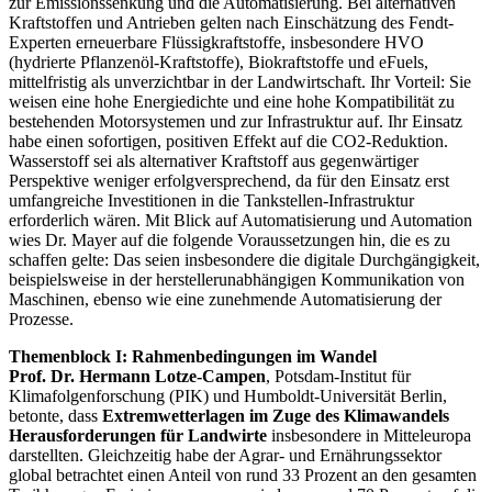
zur Emissionssenkung und die Automatisierung. Bei alternativen
Kraftstoffen und Antrieben gelten nach Einschätzung des Fendt-
Experten erneuerbare Flüssigkraftstoffe, insbesondere HVO
(hydrierte Pflanzenöl-Kraftstoffe), Biokraftstoffe und eFuels,
mittelfristig als unverzichtbar in der Landwirtschaft. Ihr Vorteil: Sie
weisen eine hohe Energiedichte und eine hohe Kompatibilität zu
bestehenden Motorsystemen und zur Infrastruktur auf. Ihr Einsatz
habe einen sofortigen, positiven Effekt auf die CO2-Reduktion.
Wasserstoff sei als alternativer Kraftstoff aus gegenwärtiger
Perspektive weniger erfolgversprechend, da für den Einsatz erst
umfangreiche Investitionen in die Tankstellen-Infrastruktur
erforderlich wären. Mit Blick auf Automatisierung und Automation
wies Dr. Mayer auf die folgende Voraussetzungen hin, die es zu
schaffen gelte: Das seien insbesondere die digitale Durchgängigkeit,
beispielsweise in der herstellerunabhängigen Kommunikation von
Maschinen, ebenso wie eine zunehmende Automatisierung der
Prozesse.
Themenblock I: Rahmenbedingungen im Wandel
Prof. Dr. Hermann Lotze-Campen
, Potsdam-Institut für
Klimafolgenforschung (PIK) und Humboldt-Universität Berlin,
betonte, dass
Extremwetterlagen im Zuge des Klimawandels
Herausforderungen für Landwirte
insbesondere in Mitteleuropa
darstellten. Gleichzeitig habe der Agrar- und Ernährungssektor
global betrachtet einen Anteil von rund 33 Prozent an den gesamten