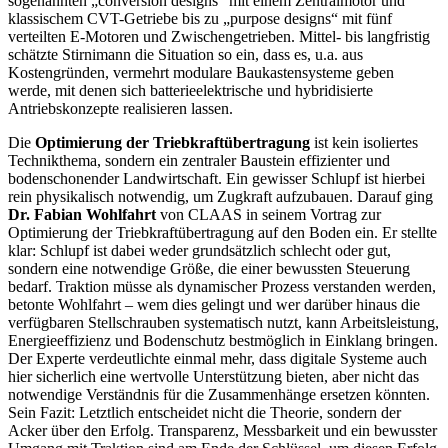
sogenannten „conversion designs“ mit einem Zentralmotor und
klassischem CVT-Getriebe bis zu „purpose designs“ mit fünf
verteilten E-Motoren und Zwischengetrieben. Mittel- bis langfristig
schätzte Stirnimann die Situation so ein, dass es, u.a. aus
Kostengründen, vermehrt modulare Baukastensysteme geben
werde, mit denen sich batterieelektrische und hybridisierte
Antriebskonzepte realisieren lassen.
Die
Optimierung der Triebkraftübertragung
ist kein isoliertes
Technikthema, sondern ein zentraler Baustein effizienter und
bodenschonender Landwirtschaft. Ein gewisser Schlupf ist hierbei
rein physikalisch notwendig, um Zugkraft aufzubauen. Darauf ging
Dr. Fabian Wohlfahrt
von CLAAS in seinem Vortrag zur
Optimierung der Triebkraftübertragung auf den Boden ein. Er stellte
klar: Schlupf ist dabei weder grundsätzlich schlecht oder gut,
sondern eine notwendige Größe, die einer bewussten Steuerung
bedarf. Traktion müsse als dynamischer Prozess verstanden werden,
betonte Wohlfahrt – wem dies gelingt und wer darüber hinaus die
verfügbaren Stellschrauben systematisch nutzt, kann Arbeitsleistung,
Energieeffizienz und Bodenschutz bestmöglich in Einklang bringen.
Der Experte verdeutlichte einmal mehr, dass digitale Systeme auch
hier sicherlich eine wertvolle Unterstützung bieten, aber nicht das
notwendige Verständnis für die Zusammenhänge ersetzen könnten.
Sein Fazit: Letztlich entscheidet nicht die Theorie, sondern der
Acker über den Erfolg. Transparenz, Messbarkeit und ein bewusster