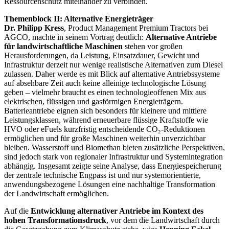
Ressourcenschutz miteinander zu verbinden.
Themenblock II: Alternative Energieträger
Dr. Philipp Kress
, Product Management Premium Tractors bei
AGCO, machte in seinem Vortrag deutlich:
Alternative Antriebe
für landwirtschaftliche Maschinen
stehen vor großen
Herausforderungen, da Leistung, Einsatzdauer, Gewicht und
Infrastruktur derzeit nur wenige realistische Alternativen zum Diesel
zulassen. Daher werde es mit Blick auf alternative Antriebssysteme
auf absehbare Zeit auch keine alleinige technologische Lösung
geben – vielmehr braucht es einen technologieoffenen Mix aus
elektrischen, flüssigen und gasförmigen Energieträgern.
Batterieantriebe eignen sich besonders für kleinere und mittlere
Leistungsklassen, während erneuerbare flüssige Kraftstoffe wie
HVO oder eFuels kurzfristig entscheidende CO₂‑Reduktionen
ermöglichen und für große Maschinen weiterhin unverzichtbar
bleiben. Wasserstoff und Biomethan bieten zusätzliche Perspektiven,
sind jedoch stark von regionaler Infrastruktur und Systemintegration
abhängig. Insgesamt zeigte seine Analyse, dass Energiespeicherung
der zentrale technische Engpass ist und nur systemorientierte,
anwendungsbezogene Lösungen eine nachhaltige Transformation
der Landwirtschaft ermöglichen.
Auf die
Entwicklung alternativer Antriebe im Kontext des
hohen Transformationsdruck
, vor dem die Landwirtschaft durch