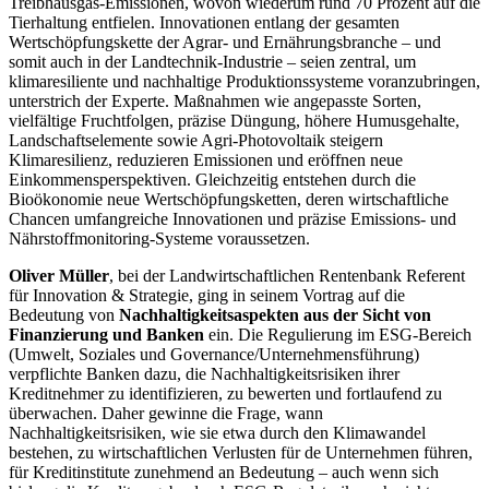
Treibhausgas-Emissionen, wovon wiederum rund 70 Prozent auf die
Tierhaltung entfielen. Innovationen entlang der gesamten
Wertschöpfungskette der Agrar- und Ernährungsbranche – und
somit auch in der Landtechnik-Industrie – seien zentral, um
klimaresiliente und nachhaltige Produktionssysteme voranzubringen,
unterstrich der Experte. Maßnahmen wie angepasste Sorten,
vielfältige Fruchtfolgen, präzise Düngung, höhere Humusgehalte,
Landschaftselemente sowie Agri-Photovoltaik steigern
Klimaresilienz, reduzieren Emissionen und eröffnen neue
Einkommensperspektiven. Gleichzeitig entstehen durch die
Bioökonomie neue Wertschöpfungsketten, deren wirtschaftliche
Chancen umfangreiche Innovationen und präzise Emissions- und
Nährstoffmonitoring-Systeme voraussetzen.
Oliver Müller
, bei der Landwirtschaftlichen Rentenbank Referent
für Innovation & Strategie, ging in seinem Vortrag auf die
Bedeutung von
Nachhaltigkeitsaspekten aus der Sicht von
Finanzierung und Banken
ein. Die Regulierung im ESG-Bereich
(Umwelt, Soziales und Governance/Unternehmensführung)
verpflichte Banken dazu, die Nachhaltigkeitsrisiken ihrer
Kreditnehmer zu identifizieren, zu bewerten und fortlaufend zu
überwachen. Daher gewinne die Frage, wann
Nachhaltigkeitsrisiken, wie sie etwa durch den Klimawandel
bestehen, zu wirtschaftlichen Verlusten für de Unternehmen führen,
für Kreditinstitute zunehmend an Bedeutung – auch wenn sich