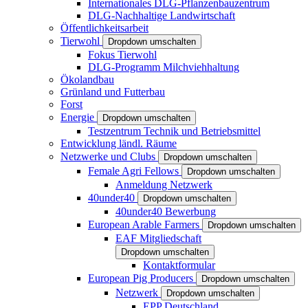
Internationales DLG-Pflanzenbauzentrum
DLG-Nachhaltige Landwirtschaft
Öffentlichkeitsarbeit
Tierwohl
Dropdown umschalten
Fokus Tierwohl
DLG-Programm Milchviehhaltung
Ökolandbau
Grünland und Futterbau
Forst
Energie
Dropdown umschalten
Testzentrum Technik und Betriebsmittel
Entwicklung ländl. Räume
Netzwerke und Clubs
Dropdown umschalten
Female Agri Fellows
Dropdown umschalten
Anmeldung Netzwerk
40under40
Dropdown umschalten
40under40 Bewerbung
European Arable Farmers
Dropdown umschalten
EAF Mitgliedschaft
Dropdown umschalten
Kontaktformular
European Pig Producers
Dropdown umschalten
Netzwerk
Dropdown umschalten
EPP Deutschland