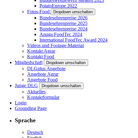
Bundeswettbewerb Melken 2023
PotatoEurope 2022
Fotos-Food
Dropdown umschalten
Bundesehrenpreise 2026
Bundesehrenpreise 2025
Bundesehrenpreise 2024
Anuga FoodTec 2024
International FoodTec Award 2024
Videos und Footage-Material
Kontakt Agrar
Kontakt Food
Mitgliedschaft
Dropdown umschalten
DLGplus Angebote
Angebote Agrar
Angebote Food
Junge DLG
Dropdown umschalten
Aktuelles
Kontaktformular
Login
Grounding Page
Sprache
Deutsch
English