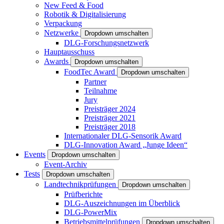
New Feed & Food
Robotik & Digitalisierung
Verpackung
Netzwerke
Dropdown umschalten
DLG-Forschungsnetzwerk
Hauptausschuss
Awards
Dropdown umschalten
FoodTec Award
Dropdown umschalten
Partner
Teilnahme
Jury
Preisträger 2024
Preisträger 2021
Preisträger 2018
Internationaler DLG-Sensorik Award
DLG-Innovation Award „Junge Ideen“
Events
Dropdown umschalten
Event-Archiv
Tests
Dropdown umschalten
Landtechnikprüfungen
Dropdown umschalten
Prüfberichte
DLG-Auszeichnungen im Überblick
DLG-PowerMix
Betriebsmittelprüfungen
Dropdown umschalten