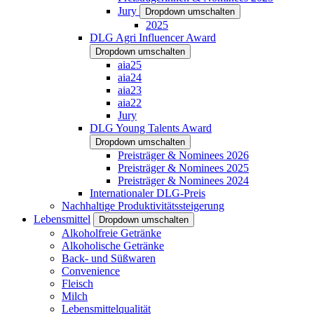
Jury
Dropdown umschalten
2025
DLG Agri Influencer Award
Dropdown umschalten
aia25
aia24
aia23
aia22
Jury
DLG Young Talents Award
Dropdown umschalten
Preisträger & Nominees 2026
Preisträger & Nominees 2025
Preisträger & Nominees 2024
Internationaler DLG-Preis
Nachhaltige Produktivitätssteigerung
Lebensmittel
Dropdown umschalten
Alkoholfreie Getränke
Alkoholische Getränke
Back- und Süßwaren
Convenience
Fleisch
Milch
Lebensmittelqualität