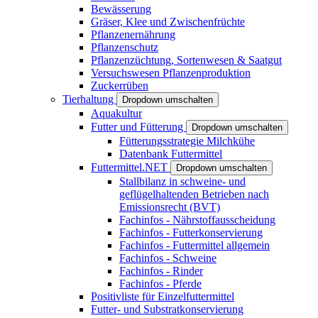
Bewässerung
Gräser, Klee und Zwischenfrüchte
Pflanzenernährung
Pflanzenschutz
Pflanzenzüchtung, Sortenwesen & Saatgut
Versuchswesen Pflanzenproduktion
Zuckerrüben
Tierhaltung
Dropdown umschalten
Aquakultur
Futter und Fütterung
Dropdown umschalten
Fütterungsstrategie Milchkühe
Datenbank Futtermittel
Futtermittel.NET
Dropdown umschalten
Stallbilanz in schweine- und
geflügelhaltenden Betrieben nach
Emissionsrecht (BVT)
Fachinfos - Nährstoffausscheidung
Fachinfos - Futterkonservierung
Fachinfos - Futtermittel allgemein
Fachinfos - Schweine
Fachinfos - Rinder
Fachinfos - Pferde
Positivliste für Einzelfuttermittel
Futter- und Substratkonservierung