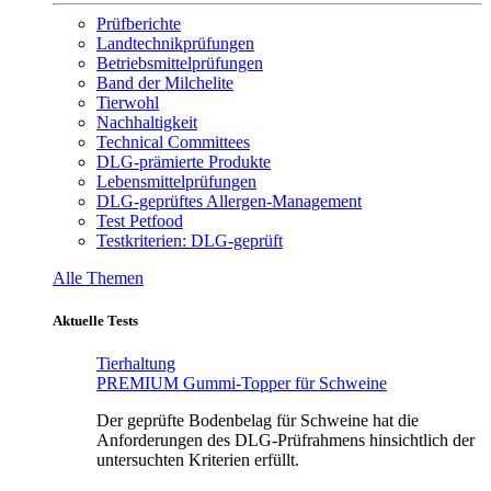
Prüfberichte
Landtechnikprüfungen
Betriebsmittelprüfungen
Band der Milchelite
Tierwohl
Nachhaltigkeit
Technical Committees
DLG-prämierte Produkte
Lebensmittelprüfungen
DLG-geprüftes Allergen-Management
Test Petfood
Testkriterien: DLG-geprüft
Alle Themen
Aktuelle Tests
Tierhaltung
PREMIUM Gummi-Topper für Schweine
Der geprüfte Bodenbelag für Schweine hat die
Anforderungen des DLG-Prüfrahmens hinsichtlich der
untersuchten Kriterien erfüllt.