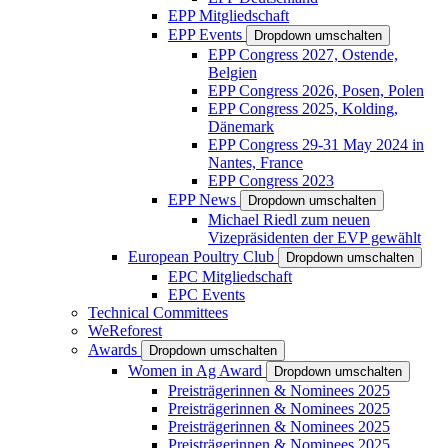
EPP Mitgliedschaft
EPP Events
Dropdown umschalten
EPP Congress 2027, Ostende,
Belgien
EPP Congress 2026, Posen, Polen
EPP Congress 2025, Kolding,
Dänemark
EPP Congress 29-31 May 2024 in
Nantes, France
EPP Congress 2023
EPP News
Dropdown umschalten
Michael Riedl zum neuen
Vizepräsidenten der EVP gewählt
European Poultry Club
Dropdown umschalten
EPC Mitgliedschaft
EPC Events
Technical Committees
WeReforest
Awards
Dropdown umschalten
Women in Ag Award
Dropdown umschalten
Preisträgerinnen & Nominees 2025
Preisträgerinnen & Nominees 2025
Preisträgerinnen & Nominees 2025
Preisträgerinnen & Nominees 2025