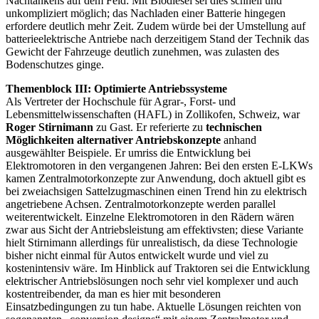
Nachtankens auf dem Feld: Mit Biodiesel sei dies schnell und
unkompliziert möglich; das Nachladen einer Batterie hingegen
erfordere deutlich mehr Zeit. Zudem würde bei der Umstellung auf
batterieelektrische Antriebe nach derzeitigem Stand der Technik das
Gewicht der Fahrzeuge deutlich zunehmen, was zulasten des
Bodenschutzes ginge.
Themenblock III: Optimierte Antriebssysteme
Als Vertreter der Hochschule für Agrar-, Forst- und
Lebensmittelwissenschaften (HAFL) in Zollikofen, Schweiz, war
Roger Stirnimann
zu Gast. Er referierte zu
technischen
Möglichkeiten alternativer Antriebskonzepte
anhand
ausgewählter Beispiele. Er umriss die Entwicklung bei
Elektromotoren in den vergangenen Jahren: Bei den ersten E-LKWs
kamen Zentralmotorkonzepte zur Anwendung, doch aktuell gibt es
bei zweiachsigen Sattelzugmaschinen einen Trend hin zu elektrisch
angetriebene Achsen. Zentralmotorkonzepte werden parallel
weiterentwickelt. Einzelne Elektromotoren in den Rädern wären
zwar aus Sicht der Antriebsleistung am effektivsten; diese Variante
hielt Stirnimann allerdings für unrealistisch, da diese Technologie
bisher nicht einmal für Autos entwickelt wurde und viel zu
kostenintensiv wäre. Im Hinblick auf Traktoren sei die Entwicklung
elektrischer Antriebslösungen noch sehr viel komplexer und auch
kostentreibender, da man es hier mit besonderen
Einsatzbedingungen zu tun habe. Aktuelle Lösungen reichten von