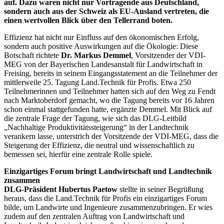
auf. Dazu waren nicht nur Vortragende aus Deutschland,
sondern auch aus der Schweiz als EU-Ausland vertreten, die
einen wertvollen Blick über den Tellerrand boten.
Effizienz hat nicht nur Einfluss auf den ökonomischen Erfolg,
sondern auch positive Auswirkungen auf die Ökologie: Diese
Botschaft richtete
Dr. Markus Demmel
, Vorsitzender der VDI-
MEG von der Bayerischen Landesanstalt für Landwirtschaft in
Freising, bereits in seinem Eingangsstatement an die Teilnehmer der
mittlerweile 25. Tagung Land.Technik für Profis. Etwa 250
Teilnehmerinnen und Teilnehmer hatten sich auf den Weg zu Fendt
nach Marktoberdorf gemacht, wo die Tagung bereits vor 16 Jahren
schon einmal stattgefunden hatte, ergänzte Demmel. Mit Blick auf
die zentrale Frage der Tagung, wie sich das DLG-Leitbild
„Nachhaltige Produktivitätssteigerung“ in der Landtechnik
verankern lasse, unterstrich der Vorsitzende der VDI-MEG, dass die
Steigerung der Effizienz, die neutral und wissenschaftlich zu
bemessen sei, hierfür eine zentrale Rolle spiele.
Einzigartiges Forum bringt Landwirtschaft und Landtechnik
zusammen
DLG-Präsident Hubertus Paetow
stellte in seiner Begrüßung
heraus, dass die Land.Technik für Profis ein einzigartiges Forum
bilde, um Landwirte und Ingenieure zusammenzubringen. Er wies
zudem auf den zentralen Auftrag von Landwirtschaft und