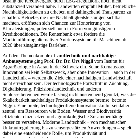
bislang die Kreditvergabe durch ESG-Regulatorik noch nicht
substanziell verändert habe. Landwirten empfahl Müller, betriebliche
Nachhaltigkeitsdaten zu erheben und dahingehend Transparenz zu
schaffen: Betriebe, die ihre Nachhaltigkeitsleistungen sichtbar
machten, eröffneten sich Chancen zur Honorierung von
Klimaleistungen, potenziell auch in Form von günstigeren
Kreditkonditionen. Die Rentenbank etwa fördere die
Markteinführung alternativer Antriebssysteme für Maschinen ab
2026 über zinsgünstige Darlehen.
Auf den Themenkomplex
Landtechnik und nachhaltige
Anbausysteme
ging
Prof. Dr. Dr. Urs Niggli
vom Institut für
Agrarökologie in Aarau in der Schweiz ein. Seine Kernaussage:
Innovation sei kein Selbstzweck, aber ohne Innovation – auch in der
Landtechnik – werden die Ziele einer nachhaltigen Landwirtschaft
nicht erreichbar sein. Der technologische Fortschritt in Züchtung,
Digitalisierung, Präzisionslandtechnik und anderen
Schlüsselbereichen werde bislang nicht ausreichend genutzt, was die
Skalierbarkeit nachhaltiger Produktionssysteme bremse, betonte
Niggli. Eine breite, technologieoffene Innovationskultur sei daher
zentral, um Ressourcen wie Boden, Wasser und Biodiversität
effizienter einzusetzen und agrarökologische Zusammenhänge
besser zu verstehen. Moderne Landtechnik – von mechanischer
Unkrautregulierung bis zu sensorgestützten Anwendungen – spielt
dabei eine entscheidende Rolle, um Produktivität und