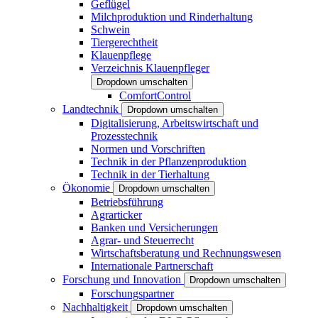
Geflügel
Milchproduktion und Rinderhaltung
Schwein
Tiergerechtheit
Klauenpflege
Verzeichnis Klauenpfleger
Dropdown umschalten
ComfortControl
Landtechnik
Dropdown umschalten
Digitalisierung, Arbeitswirtschaft und
Prozesstechnik
Normen und Vorschriften
Technik in der Pflanzenproduktion
Technik in der Tierhaltung
Ökonomie
Dropdown umschalten
Betriebsführung
Agrarticker
Banken und Versicherungen
Agrar- und Steuerrecht
Wirtschaftsberatung und Rechnungswesen
Internationale Partnerschaft
Forschung und Innovation
Dropdown umschalten
Forschungspartner
Nachhaltigkeit
Dropdown umschalten