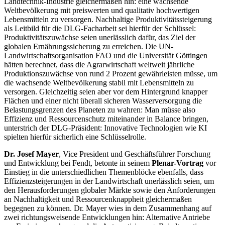
Landtechnik-Industrie gleichermaßen hin: eine wachsende
Weltbevölkerung mit preiswerten und qualitativ hochwertigen
Lebensmitteln zu versorgen. Nachhaltige Produktivitätssteigerung
als Leitbild für die DLG-Facharbeit sei hierfür der Schlüssel:
Produktivitätszuwächse seien unerlässlich dafür, das Ziel der
globalen Ernährungssicherung zu erreichen. Die UN-
Landwirtschaftsorganisation FAO und die Universität Göttingen
hätten berechnet, dass die Agrarwirtschaft weltweit jährliche
Produktionszuwächse von rund 2 Prozent gewährleisten müsse, um
die wachsende Weltbevölkerung stabil mit Lebensmitteln zu
versorgen. Gleichzeitig seien aber vor dem Hintergrund knapper
Flächen und einer nicht überall sicheren Wasserversorgung die
Belastungsgrenzen des Planeten zu wahren: Man müsse also
Effizienz und Ressourcenschutz miteinander in Balance bringen,
unterstrich der DLG-Präsident: Innovative Technologien wie KI
spielten hierfür sicherlich eine Schlüsselrolle.
Dr. Josef Mayer
, Vice President und Geschäftsführer Forschung
und Entwicklung bei Fendt, betonte in seinem
Plenar-Vortrag
vor
Einstieg in die unterschiedlichen Themenblöcke ebenfalls, dass
Effizienzsteigerungen in der Landwirtschaft unerlässlich seien, um
den Herausforderungen globaler Märkte sowie den Anforderungen
an Nachhaltigkeit und Ressourcenknappheit gleichermaßen
begegnen zu können. Dr. Mayer wies in dem Zusammenhang auf
zwei richtungsweisende Entwicklungen hin: Alternative Antriebe