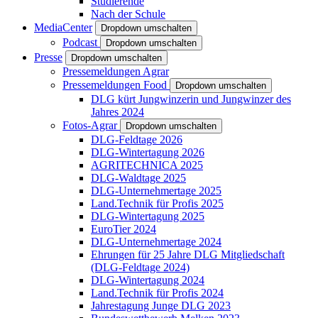
Studierende
Nach der Schule
MediaCenter
Dropdown umschalten
Podcast
Dropdown umschalten
Presse
Dropdown umschalten
Pressemeldungen Agrar
Pressemeldungen Food
Dropdown umschalten
DLG kürt Jungwinzerin und Jungwinzer des
Jahres 2024
Fotos-Agrar
Dropdown umschalten
DLG-Feldtage 2026
DLG-Wintertagung 2026
AGRITECHNICA 2025
DLG-Waldtage 2025
DLG-Unternehmertage 2025
Land.Technik für Profis 2025
DLG-Wintertagung 2025
EuroTier 2024
DLG-Unternehmertage 2024
Ehrungen für 25 Jahre DLG Mitgliedschaft
(DLG-Feldtage 2024)
DLG-Wintertagung 2024
Land.Technik für Profis 2024
Jahrestagung Junge DLG 2023