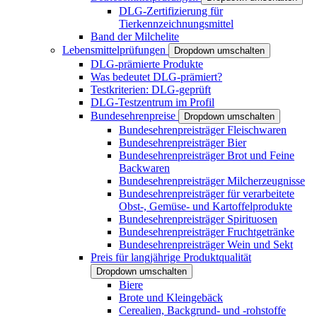
DLG-Zertifizierung für
Tierkennzeichnungsmittel
Band der Milchelite
Lebensmittelprüfungen
Dropdown umschalten
DLG-prämierte Produkte
Was bedeutet DLG-prämiert?
Testkriterien: DLG-geprüft
DLG-Testzentrum im Profil
Bundesehrenpreise
Dropdown umschalten
Bundesehrenpreisträger Fleischwaren
Bundesehrenpreisträger Bier
Bundesehrenpreisträger Brot und Feine
Backwaren
Bundesehrenpreisträger Milcherzeugnisse
Bundesehrenpreisträger für verarbeitete
Obst-, Gemüse- und Kartoffelprodukte
Bundesehrenpreisträger Spirituosen
Bundesehrenpreisträger Fruchtgetränke
Bundesehrenpreisträger Wein und Sekt
Preis für langjährige Produktqualität
Dropdown umschalten
Biere
Brote und Kleingebäck
Cerealien, Backgrund- und -rohstoffe