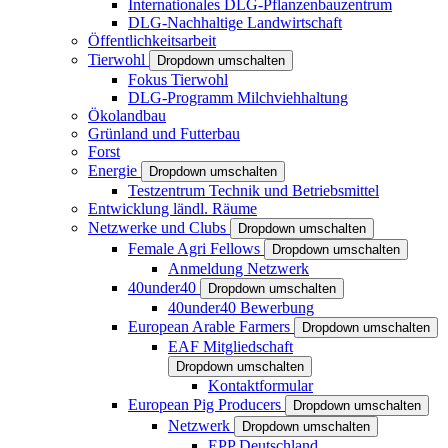
Internationales DLG-Pflanzenbauzentrum
DLG-Nachhaltige Landwirtschaft
Öffentlichkeitsarbeit
Tierwohl
Dropdown umschalten
Fokus Tierwohl
DLG-Programm Milchviehhaltung
Ökolandbau
Grünland und Futterbau
Forst
Energie
Dropdown umschalten
Testzentrum Technik und Betriebsmittel
Entwicklung ländl. Räume
Netzwerke und Clubs
Dropdown umschalten
Female Agri Fellows
Dropdown umschalten
Anmeldung Netzwerk
40under40
Dropdown umschalten
40under40 Bewerbung
European Arable Farmers
Dropdown umschalten
EAF Mitgliedschaft
Dropdown umschalten
Kontaktformular
European Pig Producers
Dropdown umschalten
Netzwerk
Dropdown umschalten
EPP Deutschland