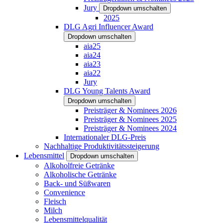
Jury
Dropdown umschalten
2025
DLG Agri Influencer Award
Dropdown umschalten
aia25
aia24
aia23
aia22
Jury
DLG Young Talents Award
Dropdown umschalten
Preisträger & Nominees 2026
Preisträger & Nominees 2025
Preisträger & Nominees 2024
Internationaler DLG-Preis
Nachhaltige Produktivitätssteigerung
Lebensmittel
Dropdown umschalten
Alkoholfreie Getränke
Alkoholische Getränke
Back- und Süßwaren
Convenience
Fleisch
Milch
Lebensmittelqualität