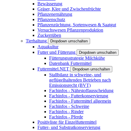
Bewässerung
Gräser, Klee und Zwischenfrüchte
Pflanzenernährung
Pflanzenschutz
Pflanzenzüchtung, Sortenwesen & Saatgut
Versuchswesen Pflanzenproduktion
Zuckerrüben
Tierhaltung
Dropdown umschalten
Aquakultur
Futter und Fütterung
Dropdown umschalten
Fütterungsstrategie Milchkühe
Datenbank Futtermittel
Futtermittel.NET
Dropdown umschalten
Stallbilanz in schweine- und
geflügelhaltenden Betrieben nach
Emissionsrecht (BVT)
Fachinfos - Nährstoffausscheidung
Fachinfos - Futterkonservierung
Fachinfos - Futtermittel allgemein
Fachinfos - Schweine
Fachinfos - Rinder
Fachinfos - Pferde
Positivliste für Einzelfuttermittel
Futter- und Substratkonservierung