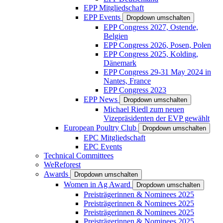
EPP Mitgliedschaft
EPP Events
Dropdown umschalten
EPP Congress 2027, Ostende,
Belgien
EPP Congress 2026, Posen, Polen
EPP Congress 2025, Kolding,
Dänemark
EPP Congress 29-31 May 2024 in
Nantes, France
EPP Congress 2023
EPP News
Dropdown umschalten
Michael Riedl zum neuen
Vizepräsidenten der EVP gewählt
European Poultry Club
Dropdown umschalten
EPC Mitgliedschaft
EPC Events
Technical Committees
WeReforest
Awards
Dropdown umschalten
Women in Ag Award
Dropdown umschalten
Preisträgerinnen & Nominees 2025
Preisträgerinnen & Nominees 2025
Preisträgerinnen & Nominees 2025
Preisträgerinnen & Nominees 2025