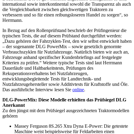
international sowie interkontinental sowohl die Transparenz als auch
die Vergleichbarkeit zwischen gleichwertigen Traktoren zu
verbessern und so für einen reibungsloseren Handel zu sorgen“, so
Herrmann.
In Bezug auf den Rollenprüfstand beschrieb der Prüfingenieur die
typischen Tests, die auf diesem Prüfstand durchgeführt werden:
„Dazu gehören der Fahrzyklen-Test, den wir selbst entwickelt haben
– der sogenannte DLG PowerMix – sowie gesetzlich genormte
Verbrauchszyklen für Nutzfahrzeuge. Natürlich bieten wir auch an,
Fahrzeuge anhand spezifischer Kundenbriefings auf festgelegte
Kriterien zu prüfen.“ Weitere typische Tests sind laut Herrmann
Dauerläufe und Haltbarkeitstests, Prüfungen des
Rekuperationsverhaltens bei Nutzfahrzeugen,
entwicklungsbegleitende Tests für Landtechnik- und
Nutzfahrzeugehersteller sowie Additivtests für Kraftstoffe und Öle.
Das ausführliche Interview lesen Sie
online
.
DLG-PowerMix: Diese Modelle erhielten das Prüfsiegel DLG
Anerkannt
Zu den jüngst mit dem Prüfsiegel ausgezeichneten Traktormodellen
gehören
Massey Ferguson 8S.265 Xtra Dyna E-Power: Die getestete
Maschine weist beispielsweise für Feldarbeiten einen