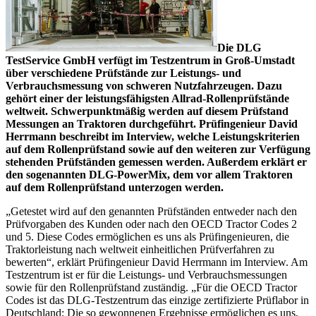
Die DLG
TestService GmbH verfügt im Testzentrum in Groß-Umstadt
über verschiedene Prüfstände zur Leistungs- und
Verbrauchsmessung von schweren Nutzfahrzeugen. Dazu
gehört einer der leistungsfähigsten Allrad-Rollenprüfstände
weltweit. Schwerpunktmäßig werden auf diesem Prüfstand
Messungen an Traktoren durchgeführt. Prüfingenieur David
Herrmann beschreibt im Interview, welche Leistungskriterien
auf dem Rollenprüfstand sowie auf den weiteren zur Verfügung
stehenden Prüfständen gemessen werden. Außerdem erklärt er
den sogenannten DLG-PowerMix, dem vor allem Traktoren
auf dem Rollenprüfstand unterzogen werden.
„Getestet wird auf den genannten Prüfständen entweder nach den
Prüfvorgaben des Kunden oder nach den OECD Tractor Codes 2
und 5. Diese Codes ermöglichen es uns als Prüfingenieuren, die
Traktorleistung nach weltweit einheitlichen Prüfverfahren zu
bewerten“, erklärt Prüfingenieur David Herrmann im Interview. Am
Testzentrum ist er für die Leistungs- und Verbrauchsmessungen
sowie für den Rollenprüfstand zuständig. „Für die OECD Tractor
Codes ist das DLG-Testzentrum das einzige zertifizierte Prüflabor in
Deutschland: Die so gewonnenen Ergebnisse ermöglichen es uns,