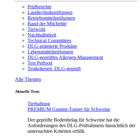
Prüfberichte
Landtechnikprüfungen
Betriebsmittelprüfungen
Band der Milchelite
Tierwohl
Nachhaltigkeit
Technical Committees
DLG-prämierte Produkte
Lebensmittelprüfungen
DLG-geprüftes Allergen-Management
Test Petfood
Testkriterien: DLG-geprüft
Alle Themen
Aktuelle Tests
Tierhaltung
PREMIUM Gummi-Topper für Schweine
Der geprüfte Bodenbelag für Schweine hat die
Anforderungen des DLG-Prüfrahmens hinsichtlich der
untersuchten Kriterien erfüllt.