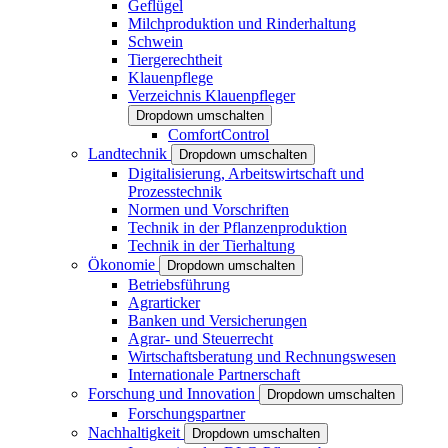
Geflügel
Milchproduktion und Rinderhaltung
Schwein
Tiergerechtheit
Klauenpflege
Verzeichnis Klauenpfleger
Dropdown umschalten
ComfortControl
Landtechnik
Dropdown umschalten
Digitalisierung, Arbeitswirtschaft und
Prozesstechnik
Normen und Vorschriften
Technik in der Pflanzenproduktion
Technik in der Tierhaltung
Ökonomie
Dropdown umschalten
Betriebsführung
Agrarticker
Banken und Versicherungen
Agrar- und Steuerrecht
Wirtschaftsberatung und Rechnungswesen
Internationale Partnerschaft
Forschung und Innovation
Dropdown umschalten
Forschungspartner
Nachhaltigkeit
Dropdown umschalten