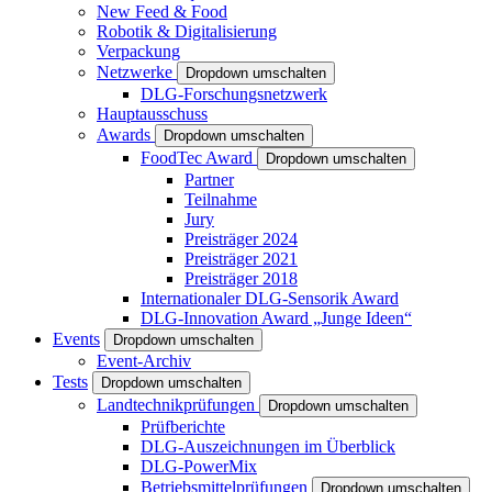
New Feed & Food
Robotik & Digitalisierung
Verpackung
Netzwerke
Dropdown umschalten
DLG-Forschungsnetzwerk
Hauptausschuss
Awards
Dropdown umschalten
FoodTec Award
Dropdown umschalten
Partner
Teilnahme
Jury
Preisträger 2024
Preisträger 2021
Preisträger 2018
Internationaler DLG-Sensorik Award
DLG-Innovation Award „Junge Ideen“
Events
Dropdown umschalten
Event-Archiv
Tests
Dropdown umschalten
Landtechnikprüfungen
Dropdown umschalten
Prüfberichte
DLG-Auszeichnungen im Überblick
DLG-PowerMix
Betriebsmittelprüfungen
Dropdown umschalten