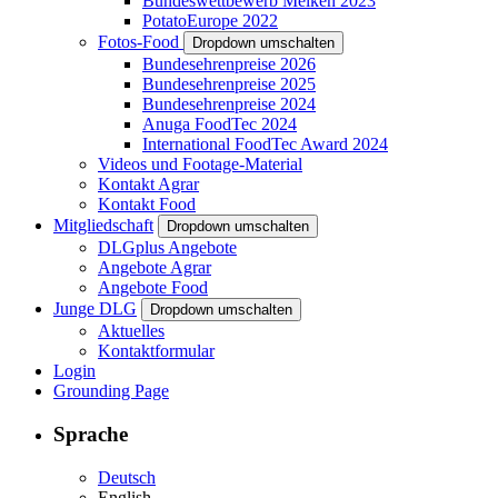
Bundeswettbewerb Melken 2023
PotatoEurope 2022
Fotos-Food
Dropdown umschalten
Bundesehrenpreise 2026
Bundesehrenpreise 2025
Bundesehrenpreise 2024
Anuga FoodTec 2024
International FoodTec Award 2024
Videos und Footage-Material
Kontakt Agrar
Kontakt Food
Mitgliedschaft
Dropdown umschalten
DLGplus Angebote
Angebote Agrar
Angebote Food
Junge DLG
Dropdown umschalten
Aktuelles
Kontaktformular
Login
Grounding Page
Sprache
Deutsch
English