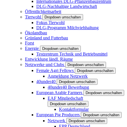
Internationales DLG-Pflanzenbauzentrum
DLG-Nachhaltige Landwirtschaft
Öffentlichkeitsarbeit
Tierwohl
Dropdown umschalten
Fokus Tierwohl
DLG-Programm Milchviehhaltung
Ökolandbau
Grünland und Futterbau
Forst
Energie
Dropdown umschalten
Testzentrum Technik und Betriebsmittel
Entwicklung ländl. Räume
Netzwerke und Clubs
Dropdown umschalten
Female Agri Fellows
Dropdown umschalten
Anmeldung Netzwerk
40under40
Dropdown umschalten
40under40 Bewerbung
European Arable Farmers
Dropdown umschalten
EAF Mitgliedschaft
Dropdown umschalten
Kontaktformular
European Pig Producers
Dropdown umschalten
Netzwerk
Dropdown umschalten
EPP Deutschland