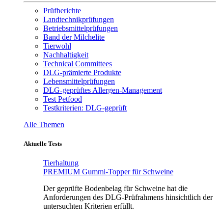
Prüfberichte
Landtechnikprüfungen
Betriebsmittelprüfungen
Band der Milchelite
Tierwohl
Nachhaltigkeit
Technical Committees
DLG-prämierte Produkte
Lebensmittelprüfungen
DLG-geprüftes Allergen-Management
Test Petfood
Testkriterien: DLG-geprüft
Alle Themen
Aktuelle Tests
Tierhaltung
PREMIUM Gummi-Topper für Schweine
Der geprüfte Bodenbelag für Schweine hat die
Anforderungen des DLG-Prüfrahmens hinsichtlich der
untersuchten Kriterien erfüllt.