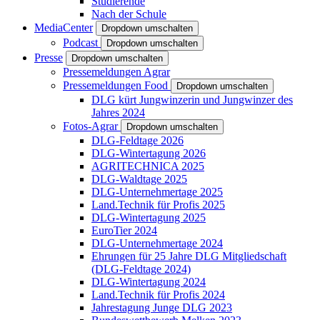
Studierende
Nach der Schule
MediaCenter
Dropdown umschalten
Podcast
Dropdown umschalten
Presse
Dropdown umschalten
Pressemeldungen Agrar
Pressemeldungen Food
Dropdown umschalten
DLG kürt Jungwinzerin und Jungwinzer des
Jahres 2024
Fotos-Agrar
Dropdown umschalten
DLG-Feldtage 2026
DLG-Wintertagung 2026
AGRITECHNICA 2025
DLG-Waldtage 2025
DLG-Unternehmertage 2025
Land.Technik für Profis 2025
DLG-Wintertagung 2025
EuroTier 2024
DLG-Unternehmertage 2024
Ehrungen für 25 Jahre DLG Mitgliedschaft
(DLG-Feldtage 2024)
DLG-Wintertagung 2024
Land.Technik für Profis 2024
Jahrestagung Junge DLG 2023