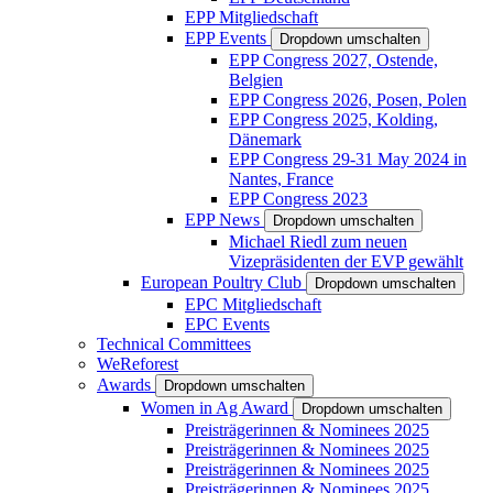
EPP Mitgliedschaft
EPP Events
Dropdown umschalten
EPP Congress 2027, Ostende,
Belgien
EPP Congress 2026, Posen, Polen
EPP Congress 2025, Kolding,
Dänemark
EPP Congress 29-31 May 2024 in
Nantes, France
EPP Congress 2023
EPP News
Dropdown umschalten
Michael Riedl zum neuen
Vizepräsidenten der EVP gewählt
European Poultry Club
Dropdown umschalten
EPC Mitgliedschaft
EPC Events
Technical Committees
WeReforest
Awards
Dropdown umschalten
Women in Ag Award
Dropdown umschalten
Preisträgerinnen & Nominees 2025
Preisträgerinnen & Nominees 2025
Preisträgerinnen & Nominees 2025
Preisträgerinnen & Nominees 2025