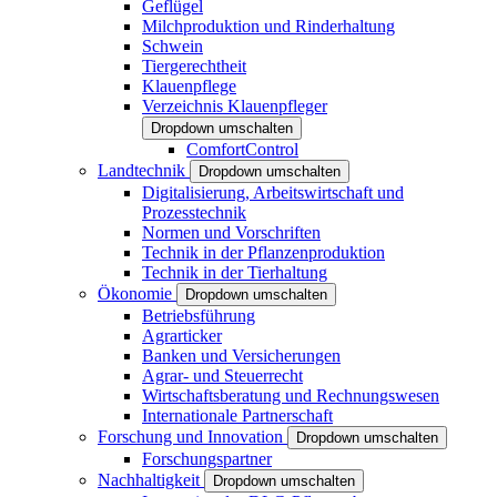
Geflügel
Milchproduktion und Rinderhaltung
Schwein
Tiergerechtheit
Klauenpflege
Verzeichnis Klauenpfleger
Dropdown umschalten
ComfortControl
Landtechnik
Dropdown umschalten
Digitalisierung, Arbeitswirtschaft und
Prozesstechnik
Normen und Vorschriften
Technik in der Pflanzenproduktion
Technik in der Tierhaltung
Ökonomie
Dropdown umschalten
Betriebsführung
Agrarticker
Banken und Versicherungen
Agrar- und Steuerrecht
Wirtschaftsberatung und Rechnungswesen
Internationale Partnerschaft
Forschung und Innovation
Dropdown umschalten
Forschungspartner
Nachhaltigkeit
Dropdown umschalten