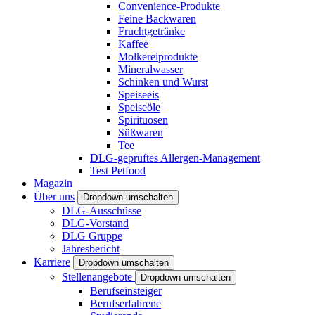
Convenience-Produkte
Feine Backwaren
Fruchtgetränke
Kaffee
Molkereiprodukte
Mineralwasser
Schinken und Wurst
Speiseeis
Speiseöle
Spirituosen
Süßwaren
Tee
DLG-geprüftes Allergen-Management
Test Petfood
Magazin
Über uns
Dropdown umschalten
DLG-Ausschüsse
DLG-Vorstand
DLG Gruppe
Jahresbericht
Karriere
Dropdown umschalten
Stellenangebote
Dropdown umschalten
Berufseinsteiger
Berufserfahrene