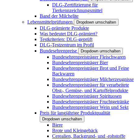
DLG-Zertifizierung für
Tierkennzeichnungsmittel
Band der Milchelite
Lebensmittelprüfungen
Dropdown umschalten
DLG-prämierte Produkte
Was bedeutet DLG-prämiert?
Testkriterien: DLG-geprüft
DLG-Testzentrum im Profil
Bundesehrenpreise
Dropdown umschalten
Bundesehrenpreisträger Fleischwaren
Bundesehrenpreisträger Bier
Bundesehrenpreisträger Brot und Feine
Backwaren
Bundesehrenpreisträger Milcherzeugnisse
Bundesehrenpreisträger für verarbeitete
Obst-, Gemüse- und Kartoffelprodukte
Bundesehrenpreisträger Spirituosen
Bundesehrenpreisträger Fruchtgetränke
Bundesehrenpreisträger Wein und Sekt
Preis für langjährige Produktqualität
Dropdown umschalten
Biere
Brote und Kleingebäck
Cerealien, Backgrund- und -rohstoffe