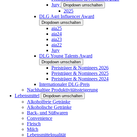
Jury
Dropdown umschalten
2025
DLG Agri Influencer Award
Dropdown umschalten
aia25
aia24
aia23
aia22
Jury
DLG Young Talents Award
Dropdown umschalten
Preisträger & Nominees 2026
Preisträger & Nominees 2025
Preisträger & Nominees 2024
Internationaler DLG-Preis
Nachhaltige Produktivitätssteigerung
Lebensmittel
Dropdown umschalten
Alkoholfreie Getränke
Alkoholische Getränke
Back- und Süßwaren
Convenience
Fleisch
Milch
Lebensmittelqualität