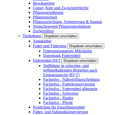
Bewässerung
Gräser, Klee und Zwischenfrüchte
Pflanzenernährung
Pflanzenschutz
Pflanzenzüchtung, Sortenwesen & Saatgut
Versuchswesen Pflanzenproduktion
Zuckerrüben
Tierhaltung
Dropdown umschalten
Aquakultur
Futter und Fütterung
Dropdown umschalten
Fütterungsstrategie Milchkühe
Datenbank Futtermittel
Futtermittel.NET
Dropdown umschalten
Stallbilanz in schweine- und
geflügelhaltenden Betrieben nach
Emissionsrecht (BVT)
Fachinfos - Nährstoffausscheidung
Fachinfos - Futterkonservierung
Fachinfos - Futtermittel allgemein
Fachinfos - Schweine
Fachinfos - Rinder
Fachinfos - Pferde
Positivliste für Einzelfuttermittel
Futter- und Substratkonservierung