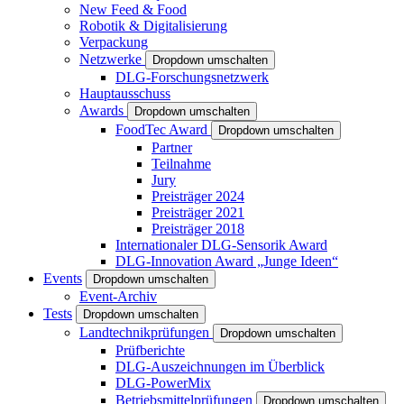
New Feed & Food
Robotik & Digitalisierung
Verpackung
Netzwerke
Dropdown umschalten
DLG-Forschungsnetzwerk
Hauptausschuss
Awards
Dropdown umschalten
FoodTec Award
Dropdown umschalten
Partner
Teilnahme
Jury
Preisträger 2024
Preisträger 2021
Preisträger 2018
Internationaler DLG-Sensorik Award
DLG-Innovation Award „Junge Ideen“
Events
Dropdown umschalten
Event-Archiv
Tests
Dropdown umschalten
Landtechnikprüfungen
Dropdown umschalten
Prüfberichte
DLG-Auszeichnungen im Überblick
DLG-PowerMix
Betriebsmittelprüfungen
Dropdown umschalten