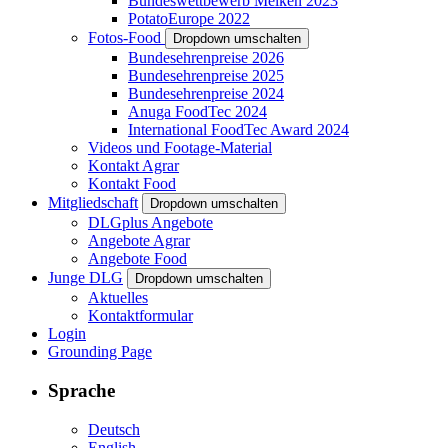
Bundeswettbewerb Melken 2023
PotatoEurope 2022
Fotos-Food
Dropdown umschalten
Bundesehrenpreise 2026
Bundesehrenpreise 2025
Bundesehrenpreise 2024
Anuga FoodTec 2024
International FoodTec Award 2024
Videos und Footage-Material
Kontakt Agrar
Kontakt Food
Mitgliedschaft
Dropdown umschalten
DLGplus Angebote
Angebote Agrar
Angebote Food
Junge DLG
Dropdown umschalten
Aktuelles
Kontaktformular
Login
Grounding Page
Sprache
Deutsch
English