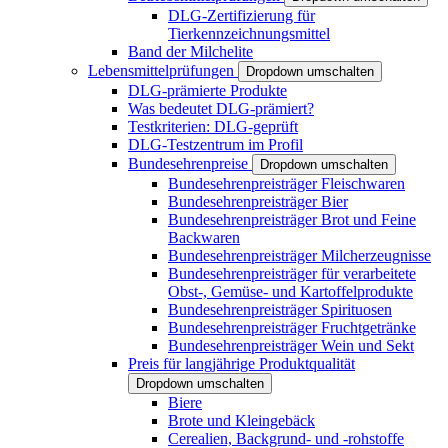
DLG-Zertifizierung für
Tierkennzeichnungsmittel
Band der Milchelite
Lebensmittelprüfungen
Dropdown umschalten
DLG-prämierte Produkte
Was bedeutet DLG-prämiert?
Testkriterien: DLG-geprüft
DLG-Testzentrum im Profil
Bundesehrenpreise
Dropdown umschalten
Bundesehrenpreisträger Fleischwaren
Bundesehrenpreisträger Bier
Bundesehrenpreisträger Brot und Feine
Backwaren
Bundesehrenpreisträger Milcherzeugnisse
Bundesehrenpreisträger für verarbeitete
Obst-, Gemüse- und Kartoffelprodukte
Bundesehrenpreisträger Spirituosen
Bundesehrenpreisträger Fruchtgetränke
Bundesehrenpreisträger Wein und Sekt
Preis für langjährige Produktqualität
Dropdown umschalten
Biere
Brote und Kleingebäck
Cerealien, Backgrund- und -rohstoffe