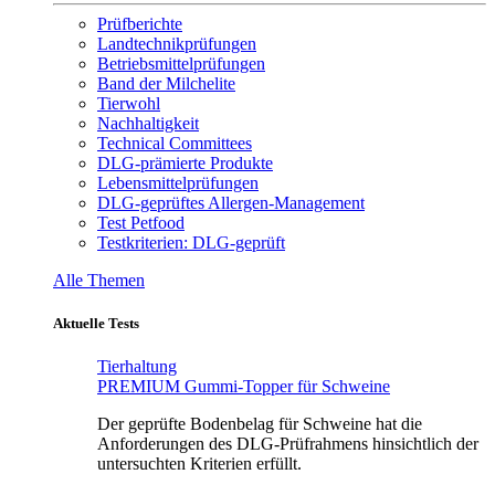
Prüfberichte
Landtechnikprüfungen
Betriebsmittelprüfungen
Band der Milchelite
Tierwohl
Nachhaltigkeit
Technical Committees
DLG-prämierte Produkte
Lebensmittelprüfungen
DLG-geprüftes Allergen-Management
Test Petfood
Testkriterien: DLG-geprüft
Alle Themen
Aktuelle Tests
Tierhaltung
PREMIUM Gummi-Topper für Schweine
Der geprüfte Bodenbelag für Schweine hat die
Anforderungen des DLG-Prüfrahmens hinsichtlich der
untersuchten Kriterien erfüllt.