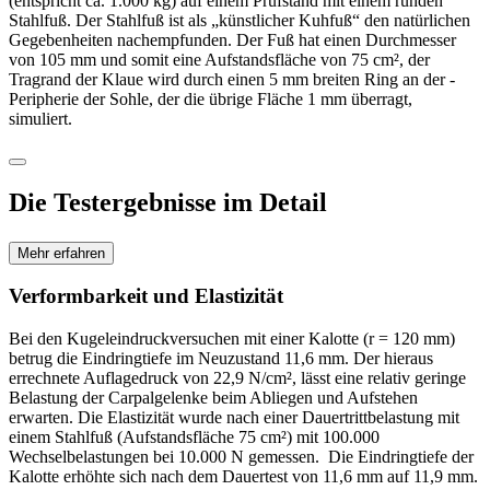
(entspricht ca. 1.000 kg) auf einem Prüfstand mit einem runden
Stahlfuß. Der Stahlfuß ist als „künstlicher Kuhfuß“ den natür­lichen
Gegebenheiten nachempfunden. Der Fuß hat einen Durchmesser
von 105 mm und somit eine Aufstandsfläche von 75 cm², der
Tragrand der Klaue wird durch einen 5 mm breiten Ring an der ­
Peripherie der Sohle, der die übrige Fläche 1 mm überragt,
simuliert.
Die Testergebnisse im Detail
Mehr erfahren
Verformbarkeit und Elastizität
Bei den Kugeleindruckversuchen mit einer Kalotte (r = 120 mm)
betrug die Eindringtiefe im Neu­zustand 11,6 mm. Der hieraus
errechnete Auflagedruck von 22,9 N/cm², lässt eine relativ geringe
Belastung der Carpalgelenke beim Abliegen und Aufstehen
erwarten. Die Elastizität wurde nach einer Dauertrittbelastung mit
einem Stahlfuß (Aufstandsfläche 75 cm²) mit 100.000
Wechselbelastungen bei 10.000 N gemessen. Die Eindringtiefe der
Kalotte erhöhte sich nach dem Dauertest von 11,6 mm auf 11,9 mm.