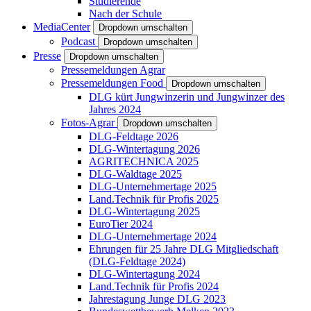
Studierende
Nach der Schule
MediaCenter
Dropdown umschalten
Podcast
Dropdown umschalten
Presse
Dropdown umschalten
Pressemeldungen Agrar
Pressemeldungen Food
Dropdown umschalten
DLG kürt Jungwinzerin und Jungwinzer des
Jahres 2024
Fotos-Agrar
Dropdown umschalten
DLG-Feldtage 2026
DLG-Wintertagung 2026
AGRITECHNICA 2025
DLG-Waldtage 2025
DLG-Unternehmertage 2025
Land.Technik für Profis 2025
DLG-Wintertagung 2025
EuroTier 2024
DLG-Unternehmertage 2024
Ehrungen für 25 Jahre DLG Mitgliedschaft
(DLG-Feldtage 2024)
DLG-Wintertagung 2024
Land.Technik für Profis 2024
Jahrestagung Junge DLG 2023