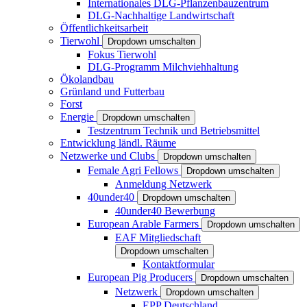
Internationales DLG-Pflanzenbauzentrum
DLG-Nachhaltige Landwirtschaft
Öffentlichkeitsarbeit
Tierwohl
Dropdown umschalten
Fokus Tierwohl
DLG-Programm Milchviehhaltung
Ökolandbau
Grünland und Futterbau
Forst
Energie
Dropdown umschalten
Testzentrum Technik und Betriebsmittel
Entwicklung ländl. Räume
Netzwerke und Clubs
Dropdown umschalten
Female Agri Fellows
Dropdown umschalten
Anmeldung Netzwerk
40under40
Dropdown umschalten
40under40 Bewerbung
European Arable Farmers
Dropdown umschalten
EAF Mitgliedschaft
Dropdown umschalten
Kontaktformular
European Pig Producers
Dropdown umschalten
Netzwerk
Dropdown umschalten
EPP Deutschland