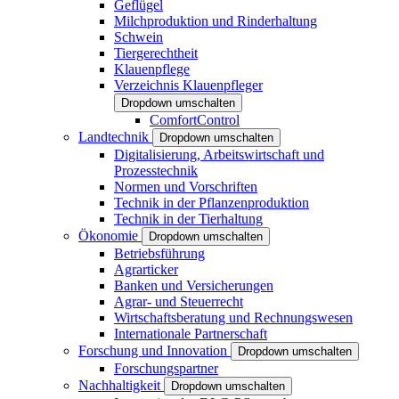
Geflügel
Milchproduktion und Rinderhaltung
Schwein
Tiergerechtheit
Klauenpflege
Verzeichnis Klauenpfleger
Dropdown umschalten
ComfortControl
Landtechnik
Dropdown umschalten
Digitalisierung, Arbeitswirtschaft und
Prozesstechnik
Normen und Vorschriften
Technik in der Pflanzenproduktion
Technik in der Tierhaltung
Ökonomie
Dropdown umschalten
Betriebsführung
Agrarticker
Banken und Versicherungen
Agrar- und Steuerrecht
Wirtschaftsberatung und Rechnungswesen
Internationale Partnerschaft
Forschung und Innovation
Dropdown umschalten
Forschungspartner
Nachhaltigkeit
Dropdown umschalten