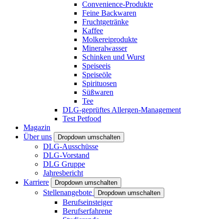
Convenience-Produkte
Feine Backwaren
Fruchtgetränke
Kaffee
Molkereiprodukte
Mineralwasser
Schinken und Wurst
Speiseeis
Speiseöle
Spirituosen
Süßwaren
Tee
DLG-geprüftes Allergen-Management
Test Petfood
Magazin
Über uns
Dropdown umschalten
DLG-Ausschüsse
DLG-Vorstand
DLG Gruppe
Jahresbericht
Karriere
Dropdown umschalten
Stellenangebote
Dropdown umschalten
Berufseinsteiger
Berufserfahrene