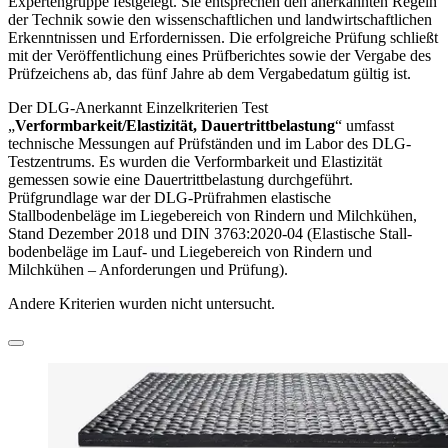
Expertengruppe festgelegt. Sie entsprechen den anerkannten Regeln
der Technik sowie den wissenschaft­lichen und landwirtschaftlichen
Erkenntnissen und Erfordernissen. Die erfolgreiche Prüfung schließt
mit der Veröffent­lichung eines Prüfberichtes sowie der Vergabe des
Prüfzeichens ab, das fünf Jahre ab dem Vergabedatum gültig ist.
Der DLG-Anerkannt Einzelkriterien Test
„
Verformbarkeit/Elastizität, Dauertrittbelastung
“ umfasst
technische Messungen auf Prüfständen und im Labor des DLG-
Testzen­trums. Es wurden die Verformbarkeit und Elastizität
gemessen sowie eine Dauertritt­belastung durchgeführt.
Prüfgrundlage war der DLG-Prüfrahmen elastische
Stallbodenbeläge im Liegebereich von Rindern und Milch­kühen,
Stand Dezember 2018 und DIN 3763:2020-04 (Elastische Stall­
bodenbeläge im Lauf- und Liegebereich von Rindern und
Milchkühen – Anforderungen und Prüfung).
Andere Kriterien wurden nicht untersucht.