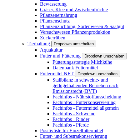
Bewässerung
Gräser, Klee und Zwischenfrüchte
Pflanzenernährung
Pflanzenschutz
Pflanzenzüchtung, Sortenwesen & Saatgut
Versuchswesen Pflanzenproduktion
Zuckerrüben
Tierhaltung
Dropdown umschalten
Aquakultur
Futter und Fütterung
Dropdown umschalten
Fütterungsstrategie Milchkühe
Datenbank Futtermittel
Futtermittel.NET
Dropdown umschalten
Stallbilanz in schweine- und
geflügelhaltenden Betrieben nach
Emissionsrecht (BVT)
Fachinfos - Nährstoffausscheidung
Fachinfos - Futterkonservierung
Fachinfos - Futtermittel allgemein
Fachinfos - Schweine
Fachinfos - Rinder
Fachinfos - Pferde
Positivliste für Einzelfuttermittel
Futter- und Substratkonservierung