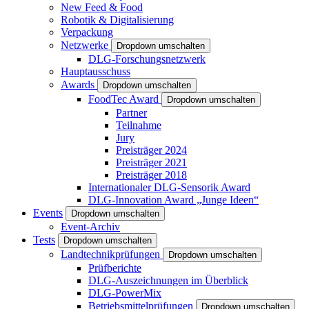
New Feed & Food
Robotik & Digitalisierung
Verpackung
Netzwerke
Dropdown umschalten
DLG-Forschungsnetzwerk
Hauptausschuss
Awards
Dropdown umschalten
FoodTec Award
Dropdown umschalten
Partner
Teilnahme
Jury
Preisträger 2024
Preisträger 2021
Preisträger 2018
Internationaler DLG-Sensorik Award
DLG-Innovation Award „Junge Ideen“
Events
Dropdown umschalten
Event-Archiv
Tests
Dropdown umschalten
Landtechnikprüfungen
Dropdown umschalten
Prüfberichte
DLG-Auszeichnungen im Überblick
DLG-PowerMix
Betriebsmittelprüfungen
Dropdown umschalten