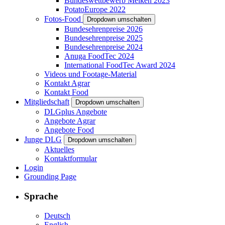
Bundeswettbewerb Melken 2023
PotatoEurope 2022
Fotos-Food
Dropdown umschalten
Bundesehrenpreise 2026
Bundesehrenpreise 2025
Bundesehrenpreise 2024
Anuga FoodTec 2024
International FoodTec Award 2024
Videos und Footage-Material
Kontakt Agrar
Kontakt Food
Mitgliedschaft
Dropdown umschalten
DLGplus Angebote
Angebote Agrar
Angebote Food
Junge DLG
Dropdown umschalten
Aktuelles
Kontaktformular
Login
Grounding Page
Sprache
Deutsch
English