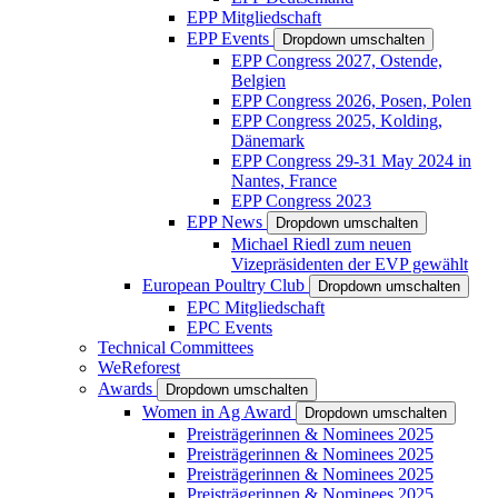
EPP Mitgliedschaft
EPP Events
Dropdown umschalten
EPP Congress 2027, Ostende,
Belgien
EPP Congress 2026, Posen, Polen
EPP Congress 2025, Kolding,
Dänemark
EPP Congress 29-31 May 2024 in
Nantes, France
EPP Congress 2023
EPP News
Dropdown umschalten
Michael Riedl zum neuen
Vizepräsidenten der EVP gewählt
European Poultry Club
Dropdown umschalten
EPC Mitgliedschaft
EPC Events
Technical Committees
WeReforest
Awards
Dropdown umschalten
Women in Ag Award
Dropdown umschalten
Preisträgerinnen & Nominees 2025
Preisträgerinnen & Nominees 2025
Preisträgerinnen & Nominees 2025
Preisträgerinnen & Nominees 2025