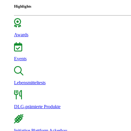
Highlights
Awards
Events
Lebensmitteltests
DLG-prämierte Produkte
Initiative Plattform Ackerbau