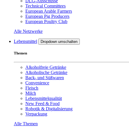
DLG-Ausschüsse
Technical Committees
European Arable Farmers
European Pig Producers
European Poultry Club
Alle Netzwerke
Lebensmittel
Dropdown umschalten
Themen
Alkoholfreie Getränke
Alkoholische Getränke
Back- und Süßwaren
Convenience
Fleisch
Milch
Lebensmittelqualität
New Feed & Food
Robotik & Digitalisierung
Verpackung
Alle Themen