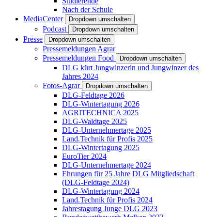
Studierende
Nach der Schule
MediaCenter
Dropdown umschalten
Podcast
Dropdown umschalten
Presse
Dropdown umschalten
Pressemeldungen Agrar
Pressemeldungen Food
Dropdown umschalten
DLG kürt Jungwinzerin und Jungwinzer des
Jahres 2024
Fotos-Agrar
Dropdown umschalten
DLG-Feldtage 2026
DLG-Wintertagung 2026
AGRITECHNICA 2025
DLG-Waldtage 2025
DLG-Unternehmertage 2025
Land.Technik für Profis 2025
DLG-Wintertagung 2025
EuroTier 2024
DLG-Unternehmertage 2024
Ehrungen für 25 Jahre DLG Mitgliedschaft
(DLG-Feldtage 2024)
DLG-Wintertagung 2024
Land.Technik für Profis 2024
Jahrestagung Junge DLG 2023