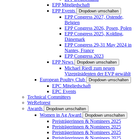
EPP Mitgliedschaft
EPP Events
Dropdown umschalten
EPP Congress 2027, Ostende,
Belgien
EPP Congress 2026, Posen, Polen
EPP Congress 2025, Kolding,
Dänemark
EPP Congress 29-31 May 2024 in
Nantes, France
EPP Congress 2023
EPP News
Dropdown umschalten
Michael Riedl zum neuen
Vizepräsidenten der EVP gewählt
European Poultry Club
Dropdown umschalten
EPC Mitgliedschaft
EPC Events
Technical Committees
WeReforest
Awards
Dropdown umschalten
Women in Ag Award
Dropdown umschalten
Preisträgerinnen & Nominees 2025
Preisträgerinnen & Nominees 2025
Preisträgerinnen & Nominees 2025
Preisträgerinnen & Nominees 2025