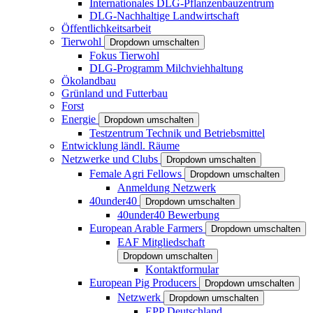
Internationales DLG-Pflanzenbauzentrum
DLG-Nachhaltige Landwirtschaft
Öffentlichkeitsarbeit
Tierwohl
Dropdown umschalten
Fokus Tierwohl
DLG-Programm Milchviehhaltung
Ökolandbau
Grünland und Futterbau
Forst
Energie
Dropdown umschalten
Testzentrum Technik und Betriebsmittel
Entwicklung ländl. Räume
Netzwerke und Clubs
Dropdown umschalten
Female Agri Fellows
Dropdown umschalten
Anmeldung Netzwerk
40under40
Dropdown umschalten
40under40 Bewerbung
European Arable Farmers
Dropdown umschalten
EAF Mitgliedschaft
Dropdown umschalten
Kontaktformular
European Pig Producers
Dropdown umschalten
Netzwerk
Dropdown umschalten
EPP Deutschland