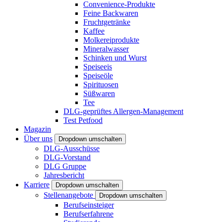
Convenience-Produkte
Feine Backwaren
Fruchtgetränke
Kaffee
Molkereiprodukte
Mineralwasser
Schinken und Wurst
Speiseeis
Speiseöle
Spirituosen
Süßwaren
Tee
DLG-geprüftes Allergen-Management
Test Petfood
Magazin
Über uns
Dropdown umschalten
DLG-Ausschüsse
DLG-Vorstand
DLG Gruppe
Jahresbericht
Karriere
Dropdown umschalten
Stellenangebote
Dropdown umschalten
Berufseinsteiger
Berufserfahrene