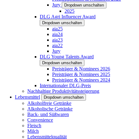
Jury
Dropdown umschalten
2025
DLG Agri Influencer Award
Dropdown umschalten
aia25
aia24
aia23
aia22
Jury
DLG Young Talents Award
Dropdown umschalten
Preisträger & Nominees 2026
Preisträger & Nominees 2025
Preisträger & Nominees 2024
Internationaler DLG-Preis
Nachhaltige Produktivitätssteigerung
Lebensmittel
Dropdown umschalten
Alkoholfreie Getränke
Alkoholische Getränke
Back- und Süßwaren
Convenience
Fleisch
Milch
Lebensmittelqualität