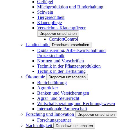
Geflügel
Milchproduktion und Rinderhaltung
Schwein
Tiergerechtheit
Klauenpflege
Verzeichnis Klauenpfleger
Dropdown umschalten
ComfortControl
Landtechnik
Dropdown umschalten
Digitalisierung, Arbeitswirtschaft und
Prozesstechnik
Normen und Vorschriften
Technik in der Pflanzenproduktion
Technik in der Tierhaltung
Ökonomie
Dropdown umschalten
Betriebsführung
Agrarticker
Banken und Versicherungen
Agrar- und Steuerrecht
Wirtschaftsberatung und Rechnungswesen
Internationale Partnerschaft
Forschung und Innovation
Dropdown umschalten
Forschungspartner
Nachhaltigkeit
Dropdown umschalten