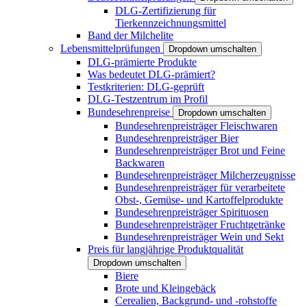
DLG-Zertifizierung für
Tierkennzeichnungsmittel
Band der Milchelite
Lebensmittelprüfungen
Dropdown umschalten
DLG-prämierte Produkte
Was bedeutet DLG-prämiert?
Testkriterien: DLG-geprüft
DLG-Testzentrum im Profil
Bundesehrenpreise
Dropdown umschalten
Bundesehrenpreisträger Fleischwaren
Bundesehrenpreisträger Bier
Bundesehrenpreisträger Brot und Feine
Backwaren
Bundesehrenpreisträger Milcherzeugnisse
Bundesehrenpreisträger für verarbeitete
Obst-, Gemüse- und Kartoffelprodukte
Bundesehrenpreisträger Spirituosen
Bundesehrenpreisträger Fruchtgetränke
Bundesehrenpreisträger Wein und Sekt
Preis für langjährige Produktqualität
Dropdown umschalten
Biere
Brote und Kleingebäck
Cerealien, Backgrund- und -rohstoffe