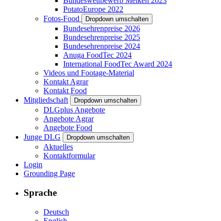
Bundeswettbewerb Melken 2023
PotatoEurope 2022
Fotos-Food
Dropdown umschalten
Bundesehrenpreise 2026
Bundesehrenpreise 2025
Bundesehrenpreise 2024
Anuga FoodTec 2024
International FoodTec Award 2024
Videos und Footage-Material
Kontakt Agrar
Kontakt Food
Mitgliedschaft
Dropdown umschalten
DLGplus Angebote
Angebote Agrar
Angebote Food
Junge DLG
Dropdown umschalten
Aktuelles
Kontaktformular
Login
Grounding Page
Sprache
Deutsch
English