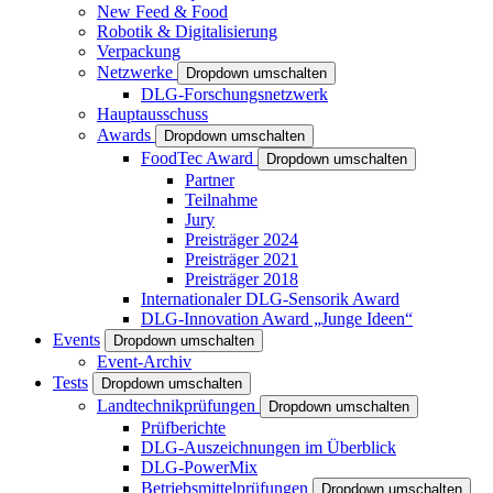
New Feed & Food
Robotik & Digitalisierung
Verpackung
Netzwerke
Dropdown umschalten
DLG-Forschungsnetzwerk
Hauptausschuss
Awards
Dropdown umschalten
FoodTec Award
Dropdown umschalten
Partner
Teilnahme
Jury
Preisträger 2024
Preisträger 2021
Preisträger 2018
Internationaler DLG-Sensorik Award
DLG-Innovation Award „Junge Ideen“
Events
Dropdown umschalten
Event-Archiv
Tests
Dropdown umschalten
Landtechnikprüfungen
Dropdown umschalten
Prüfberichte
DLG-Auszeichnungen im Überblick
DLG-PowerMix
Betriebsmittelprüfungen
Dropdown umschalten