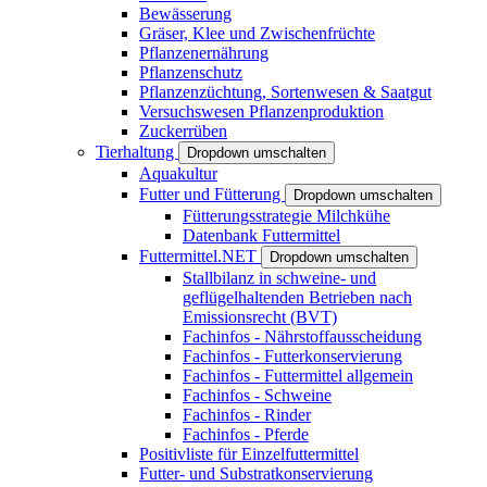
Bewässerung
Gräser, Klee und Zwischenfrüchte
Pflanzenernährung
Pflanzenschutz
Pflanzenzüchtung, Sortenwesen & Saatgut
Versuchswesen Pflanzenproduktion
Zuckerrüben
Tierhaltung
Dropdown umschalten
Aquakultur
Futter und Fütterung
Dropdown umschalten
Fütterungsstrategie Milchkühe
Datenbank Futtermittel
Futtermittel.NET
Dropdown umschalten
Stallbilanz in schweine- und
geflügelhaltenden Betrieben nach
Emissionsrecht (BVT)
Fachinfos - Nährstoffausscheidung
Fachinfos - Futterkonservierung
Fachinfos - Futtermittel allgemein
Fachinfos - Schweine
Fachinfos - Rinder
Fachinfos - Pferde
Positivliste für Einzelfuttermittel
Futter- und Substratkonservierung