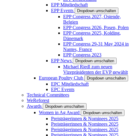
EPP Mitgliedschaft
EPP Events
Dropdown umschalten
EPP Congress 2027, Ostende,
Belgien
EPP Congress 2026, Posen, Polen
EPP Congress 2025, Kolding,
Dänemark
EPP Congress 29-31 May 2024 in
Nantes, France
EPP Congress 2023
EPP News
Dropdown umschalten
Michael Riedl zum neuen
Vizepräsidenten der EVP gewählt
European Poultry Club
Dropdown umschalten
EPC Mitgliedschaft
EPC Events
Technical Committees
WeReforest
Awards
Dropdown umschalten
Women in Ag Award
Dropdown umschalten
Preisträgerinnen & Nominees 2025
Preisträgerinnen & Nominees 2025
Preisträgerinnen & Nominees 2025
Preisträgerinnen & Nominees 2025