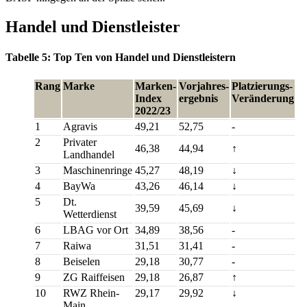
Handel und Dienstleister
Tabelle 5: Top Ten von Handel und Dienstleistern
Rang
Marke
Marken-
Vorjahres-
Platzierungs-
Index
ergebnis
Veränderung
2022/23
1
Agravis
49,21
52,75
-
2
Privater
46,38
44,94
↑
Landhandel
3
Maschinenringe
45,27
48,19
↓
4
BayWa
43,26
46,14
↓
5
Dt.
39,59
45,69
↓
Wetterdienst
6
LBAG vor Ort
34,89
38,56
-
7
Raiwa
31,51
31,41
-
8
Beiselen
29,18
30,77
-
9
ZG Raiffeisen
29,18
26,87
↑
10
RWZ Rhein-
29,17
29,92
↓
Main