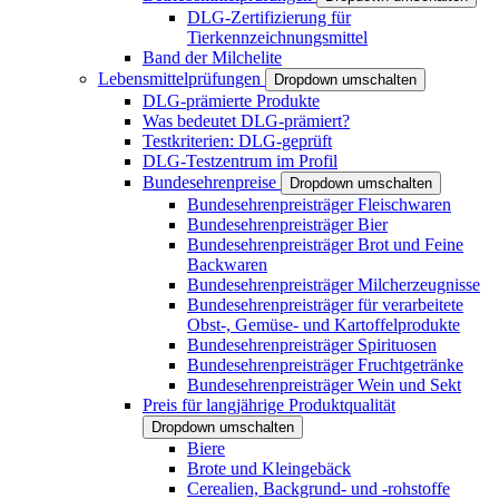
DLG-Zertifizierung für
Tierkennzeichnungsmittel
Band der Milchelite
Lebensmittelprüfungen
Dropdown umschalten
DLG-prämierte Produkte
Was bedeutet DLG-prämiert?
Testkriterien: DLG-geprüft
DLG-Testzentrum im Profil
Bundesehrenpreise
Dropdown umschalten
Bundesehrenpreisträger Fleischwaren
Bundesehrenpreisträger Bier
Bundesehrenpreisträger Brot und Feine
Backwaren
Bundesehrenpreisträger Milcherzeugnisse
Bundesehrenpreisträger für verarbeitete
Obst-, Gemüse- und Kartoffelprodukte
Bundesehrenpreisträger Spirituosen
Bundesehrenpreisträger Fruchtgetränke
Bundesehrenpreisträger Wein und Sekt
Preis für langjährige Produktqualität
Dropdown umschalten
Biere
Brote und Kleingebäck
Cerealien, Backgrund- und -rohstoffe