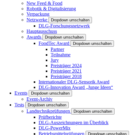
New Feed & Food
Robotik & Digitalisierung
Verpackung
Netzwerke
Dropdown umschalten
DLG-Forschungsnetzwerk
Hauptausschuss
Awards
Dropdown umschalten
FoodTec Award
Dropdown umschalten
Partner
Teilnahme
Jury
Preisträger 2024
Preisträger 2021
Preisträger 2018
Internationaler DLG-Sensorik Award
DLG-Innovation Award „Junge Ideen“
Events
Dropdown umschalten
Event-Archiv
Tests
Dropdown umschalten
Landtechnikprüfungen
Dropdown umschalten
Prüfberichte
DLG-Auszeichnungen im Überblick
DLG-PowerMix
Betriebsmittelprüfungen
Dropdown umschalten