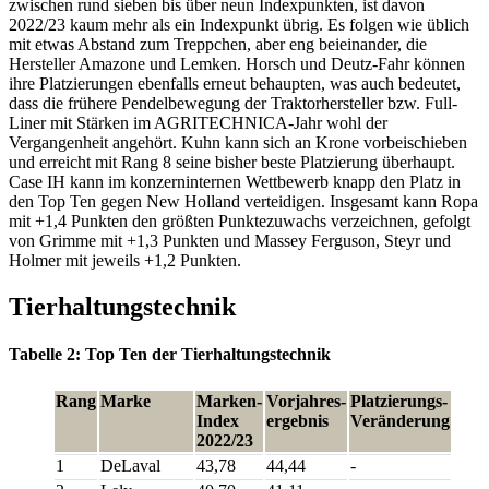
zwischen rund sieben bis über neun Indexpunkten, ist davon
2022/23 kaum mehr als ein Indexpunkt übrig. Es folgen wie üblich
mit etwas Abstand zum Treppchen, aber eng beieinander, die
Hersteller Amazone und Lemken. Horsch und Deutz-Fahr können
ihre Platzierungen ebenfalls erneut behaupten, was auch bedeutet,
dass die frühere Pendelbewegung der Traktorhersteller bzw. Full-
Liner mit Stärken im AGRITECHNICA-Jahr wohl der
Vergangenheit angehört. Kuhn kann sich an Krone vorbeischieben
und erreicht mit Rang 8 seine bisher beste Platzierung überhaupt.
Case IH kann im konzerninternen Wettbewerb knapp den Platz in
den Top Ten gegen New Holland verteidigen. Insgesamt kann Ropa
mit +1,4 Punkten den größten Punktezuwachs verzeichnen, gefolgt
von Grimme mit +1,3 Punkten und Massey Ferguson, Steyr und
Holmer mit jeweils +1,2 Punkten.
Tierhaltungstechnik
Tabelle 2: Top Ten der Tierhaltungstechnik
Rang
Marke
Marken-
Vorjahres-
Platzierungs-
Index
ergebnis
Veränderung
2022/23
1
DeLaval
43,78
44,44
-