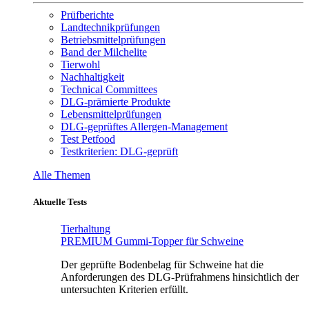
Prüfberichte
Landtechnikprüfungen
Betriebsmittelprüfungen
Band der Milchelite
Tierwohl
Nachhaltigkeit
Technical Committees
DLG-prämierte Produkte
Lebensmittelprüfungen
DLG-geprüftes Allergen-Management
Test Petfood
Testkriterien: DLG-geprüft
Alle Themen
Aktuelle Tests
Tierhaltung
PREMIUM Gummi-Topper für Schweine
Der geprüfte Bodenbelag für Schweine hat die
Anforderungen des DLG-Prüfrahmens hinsichtlich der
untersuchten Kriterien erfüllt.