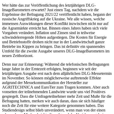
Wer hätte das zur Veröffentlichung des letztjährigen DLG-
ImageBarometers erwartet? Just einen Tag, nachdem wir die
Ergebnisse der Befragung 2021/22 veröffentlicht haben, begann der
russische Angriffskrieg auf die Ukraine. Wir alle wissen, welche
immensen Auswirkungen dieser Konflikt inzwischen nicht nur auf
die Agrarmärkte erreicht hat. Binnen eines Jahres haben sich viele
Vorgaben verändert. Inflation und Zinsen sind in teilweise
schwindelerregende Höhen aufgestiegen. Die Kosten für Energie
und Betriebsstoffe drohen nicht nur in der Landwirtschaft ganze
Betriebe ins Kippen zu bringen. Das ist definitiv ein spannendes
Umfeld für die zweite Ausgabe unseres DLG-ImageBarometers im
neuen Zeithorizont.
Denn nur zur Erinnerung: Während die telefonischen Befragungen
lange Jahre in der Erntezeit erfolgten, beginnen wir seit der
letztjährigen Ausgabe erst nach dem alljährlichen DLG-Messetermin
im November. So können möglicherweise auftretende Effekte
aufgrund der Messekommunikation der Hersteller zur
AGRITECHNICA und EuroTier zum Tragen kommen. Aber auch
vonseiten der teilnehmenden Landwirte wurde uns viel Positives
gespiegelt. Dass die Umfrageteilnehmer mehr Zeit und Muße für die
Befragung hatten, merken wir auch daran, dass sie sich häufiger
noch die Zeit für eine weitere Kategorie genommen haben. Das
Studiendesign selbst blieb unverändert, wenn man von der einen