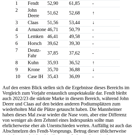
1
Fendt
52,90
61,85
-
2
John
51,62
52,68
↑
Deere
3
Claas
51,56
53,44
↓
4
Amazone
46,71
50,79
-
5
Lemken
46,41
49,58
-
6
Horsch
39,62
39,30
-
7
Deutz-
37,85
37,62
-
Fahr
8
Kuhn
35,93
36,52
↑
9
Krone
35,70
36,88
↓
10
Case IH
35,43
36,09
-
Auf den ersten Blick stellen sich die Ergebnisse dieses Bereichs im
Vergleich zum Vorjahr erstaunlich unspektakulär dar. Fendt bleibt
auch 2022/23 die stärkste Marke in diesem Bereich, während John
Deere und Claas auf den beiden anderen Podiumsplätzen zum
wiederholten Mal die Plätze getauscht haben. Die Mannheimer
haben dieses Mal zwar wieder die Nase vorn, aber eine Differenz
von weniger als dem Zehntel eines Indexpunkts sollte man
ehrlicherweise eher als Unentschieden werten. Auffällig ist auch das
Abschmelzen des Fendt-Vorsprungs. Betrug dieser üblicherweise