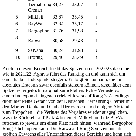
Tiernahrung
34,27
33,97
↑
Cremer
5
Milkivit
33,67
35,45
↓
6
BayWa
32,84
35,17
↓
7
Bergophor
31,76
31,98
-
8
Raiwa
30,68
29,43
↑
9
Salvana
30,24
31,98
↓
10
Bröring
29,46
28,49
↑
Auch in diesem Bereich bleibt das Spitzentrio in 2022/23 dasselbe
wie in 2021/22: Agravis führt das Ranking an und kann sich um
einen halben Indexpunkt steigern. Es folgt Schaumann, die ihr
absolutes Ergebnis zwar ebenfalls steigern können, gegenüber dem
Spitzenreiter jedoch marginal zurückfallen. Echte Verluste von
einem Indexpunkt hingegen erleidet Josera auf Rang 3. Allerdings
droht hier keine Gefahr von der Deutschen Tiernahrung Cremer mit
den Marken Deuka und Club. Hier werden – mit einigem Abstand
zum Treppchen – die Verluste des Vorjahres wieder ausgeglichen,
was die Rückkehr auf Platz 4 bedeutet. Milkivit und die BayWa
rutschen so jeweils um einen Platz nach hinten, während Bergophor
Rang 7 behaupten kann. Die Raiwa auf Rang 8 verzeichnet den
größten Zuwachs aller Unternehmen dieses Bereichs und kann sich