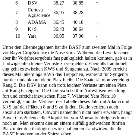
6
DSV
38,27
38,85
↑
Corteva
7
36,95
38,28
↑
Agriscience
8
ADAMA
36,45
40,18
↓
9
K+S
36,43
38,64
↓
10
Yara
36,05
37,06
-
Unter den Chemiegiganten hat die BASF zum zweiten Mal in Folge
vor Bayer CropScience die Nase vorn. Während die Leverkusener
aber ihr Vorjahresergebnis fast punktgleich halten konnten, gab es in
Ludwigshafen kleine Verluste zu vermelden. Ebenfalls traditionell
eng geht es zwischen KWS und Syngenta zu. Nach 2009 erreicht
dieses Mal allerdings KWS das Treppchen, während für Syngenta
nur der undankbare vierte Platz bleibt. Die Saaten-Union verteidigt
Rang 5. Die DSV kann sich trotz leichter Verluste um einen Platz
auf Rang 6 steigern. Die Corteva setzt ihre Aufwärtsentwicklung
fort und erreicht inzwischen Platz 7. Während Yara Platz 10
verteidigt, sind die Verlierer der Tabelle dieses Jahr mit Adama und
K+S auf den Plätzen 8 und 9 zu finden. Beide verlieren auch
absolut am stärksten. Obwohl namentlich nicht mehr erwähnt, hängt
Bayer CropScience die Akquisition von Monsanto übrigens immer
noch an. Man erkennt dies an einem auffällig schwachen fünften
Platz unter den ökologisch wirtschaftenden Landwirten, die die
BASF hingegen an der Spitze sehen.