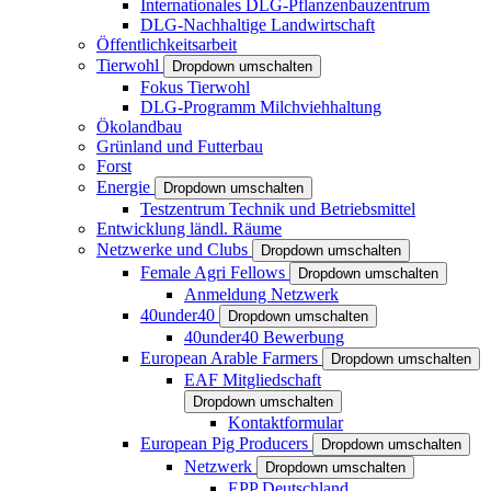
Internationales DLG-Pflanzenbauzentrum
DLG-Nachhaltige Landwirtschaft
Öffentlichkeitsarbeit
Tierwohl
Dropdown umschalten
Fokus Tierwohl
DLG-Programm Milchviehhaltung
Ökolandbau
Grünland und Futterbau
Forst
Energie
Dropdown umschalten
Testzentrum Technik und Betriebsmittel
Entwicklung ländl. Räume
Netzwerke und Clubs
Dropdown umschalten
Female Agri Fellows
Dropdown umschalten
Anmeldung Netzwerk
40under40
Dropdown umschalten
40under40 Bewerbung
European Arable Farmers
Dropdown umschalten
EAF Mitgliedschaft
Dropdown umschalten
Kontaktformular
European Pig Producers
Dropdown umschalten
Netzwerk
Dropdown umschalten
EPP Deutschland