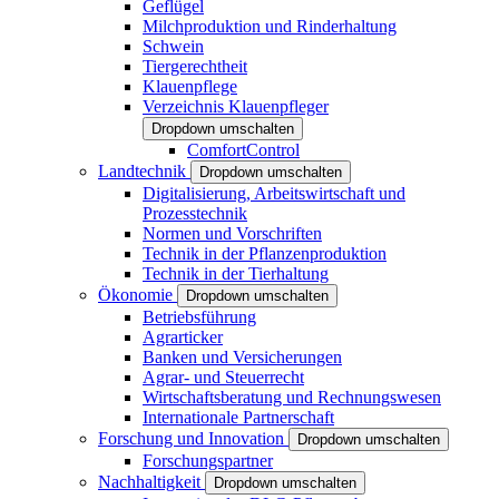
Geflügel
Milchproduktion und Rinderhaltung
Schwein
Tiergerechtheit
Klauenpflege
Verzeichnis Klauenpfleger
Dropdown umschalten
ComfortControl
Landtechnik
Dropdown umschalten
Digitalisierung, Arbeitswirtschaft und
Prozesstechnik
Normen und Vorschriften
Technik in der Pflanzenproduktion
Technik in der Tierhaltung
Ökonomie
Dropdown umschalten
Betriebsführung
Agrarticker
Banken und Versicherungen
Agrar- und Steuerrecht
Wirtschaftsberatung und Rechnungswesen
Internationale Partnerschaft
Forschung und Innovation
Dropdown umschalten
Forschungspartner
Nachhaltigkeit
Dropdown umschalten