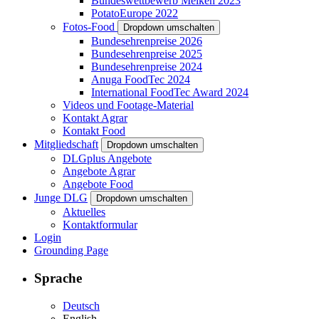
Bundeswettbewerb Melken 2023
PotatoEurope 2022
Fotos-Food
Dropdown umschalten
Bundesehrenpreise 2026
Bundesehrenpreise 2025
Bundesehrenpreise 2024
Anuga FoodTec 2024
International FoodTec Award 2024
Videos und Footage-Material
Kontakt Agrar
Kontakt Food
Mitgliedschaft
Dropdown umschalten
DLGplus Angebote
Angebote Agrar
Angebote Food
Junge DLG
Dropdown umschalten
Aktuelles
Kontaktformular
Login
Grounding Page
Sprache
Deutsch
English