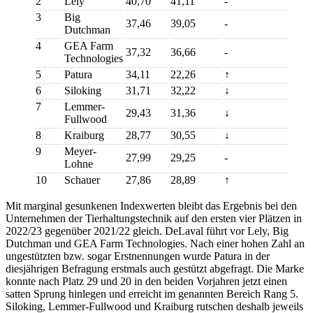
2
Lely
40,70
41,11
-
3
Big
37,46
39,05
-
Dutchman
4
GEA Farm
37,32
36,66
-
Technologies
5
Patura
34,11
22,26
↑
6
Siloking
31,71
32,22
↓
7
Lemmer-
29,43
31,36
↓
Fullwood
8
Kraiburg
28,77
30,55
↓
9
Meyer-
27,99
29,25
-
Lohne
10
Schauer
27,86
28,89
↑
Mit marginal gesunkenen Indexwerten bleibt das Ergebnis bei den
Unternehmen der Tierhaltungstechnik auf den ersten vier Plätzen in
2022/23 gegenüber 2021/22 gleich. DeLaval führt vor Lely, Big
Dutchman und GEA Farm Technologies. Nach einer hohen Zahl an
ungestützten bzw. sogar Erstnennungen wurde Patura in der
diesjährigen Befragung erstmals auch gestützt abgefragt. Die Marke
konnte nach Platz 29 und 20 in den beiden Vorjahren jetzt einen
satten Sprung hinlegen und erreicht im genannten Bereich Rang 5.
Siloking, Lemmer-Fullwood und Kraiburg rutschen deshalb jeweils