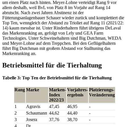
um einen Platz nach hinten. Meyer-Lohne verteidigt Rang 9 vor
allem deshalb, weil BvL von Platz 8 im Vorjahr auf Rang 14
abrutscht. Nach zwei Jahren Abstinenz ist der
Fütterungsanlagenbauer Schauer wieder zurück und komplettiert die
Top Ten, wenngleich der Abstand zu Trioliet auf Rang 11 (2021/22:
14) kaum messbar ist. Unter Rinderhaltern führt übrigens DeLaval
das Markenranking an, gefolgt von Lely und GEA Farm
Technologies. Unter Schweinehaltern sind Big Dutchman, WEDA
und Meyer-Lohne auf dem Treppchen. Bei den Geflügelhaltern
führt Big Dutchman mit großem Abstand vor Stalltuning das
Markenranking an.
Betriebsmittel für die Tierhaltung
Tabelle 3: Top Ten der Betriebsmittel für die Tierhaltung
Rang
Marke
Marken-
Vorjahres-
Platzierungs-
Index
ergebnis
Veränderung
2022/23
1
Agravis
47,45
46,95
-
2
Schaumann
44,62
44,40
-
3
Josera
37,76
38,70
-
4
Dt.