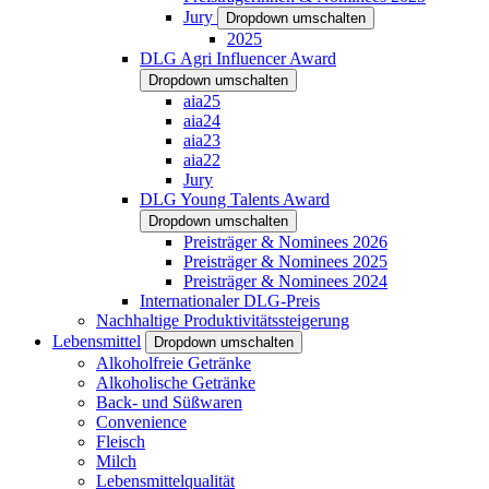
Jury
Dropdown umschalten
2025
DLG Agri Influencer Award
Dropdown umschalten
aia25
aia24
aia23
aia22
Jury
DLG Young Talents Award
Dropdown umschalten
Preisträger & Nominees 2026
Preisträger & Nominees 2025
Preisträger & Nominees 2024
Internationaler DLG-Preis
Nachhaltige Produktivitätssteigerung
Lebensmittel
Dropdown umschalten
Alkoholfreie Getränke
Alkoholische Getränke
Back- und Süßwaren
Convenience
Fleisch
Milch
Lebensmittelqualität