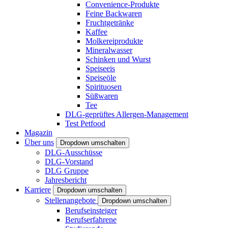
Convenience-Produkte
Feine Backwaren
Fruchtgetränke
Kaffee
Molkereiprodukte
Mineralwasser
Schinken und Wurst
Speiseeis
Speiseöle
Spirituosen
Süßwaren
Tee
DLG-geprüftes Allergen-Management
Test Petfood
Magazin
Über uns
Dropdown umschalten
DLG-Ausschüsse
DLG-Vorstand
DLG Gruppe
Jahresbericht
Karriere
Dropdown umschalten
Stellenangebote
Dropdown umschalten
Berufseinsteiger
Berufserfahrene