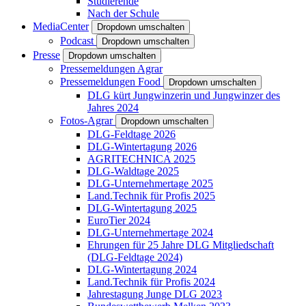
Studierende
Nach der Schule
MediaCenter
Dropdown umschalten
Podcast
Dropdown umschalten
Presse
Dropdown umschalten
Pressemeldungen Agrar
Pressemeldungen Food
Dropdown umschalten
DLG kürt Jungwinzerin und Jungwinzer des
Jahres 2024
Fotos-Agrar
Dropdown umschalten
DLG-Feldtage 2026
DLG-Wintertagung 2026
AGRITECHNICA 2025
DLG-Waldtage 2025
DLG-Unternehmertage 2025
Land.Technik für Profis 2025
DLG-Wintertagung 2025
EuroTier 2024
DLG-Unternehmertage 2024
Ehrungen für 25 Jahre DLG Mitgliedschaft
(DLG-Feldtage 2024)
DLG-Wintertagung 2024
Land.Technik für Profis 2024
Jahrestagung Junge DLG 2023