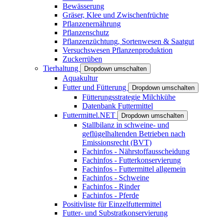
Bewässerung
Gräser, Klee und Zwischenfrüchte
Pflanzenernährung
Pflanzenschutz
Pflanzenzüchtung, Sortenwesen & Saatgut
Versuchswesen Pflanzenproduktion
Zuckerrüben
Tierhaltung
Dropdown umschalten
Aquakultur
Futter und Fütterung
Dropdown umschalten
Fütterungsstrategie Milchkühe
Datenbank Futtermittel
Futtermittel.NET
Dropdown umschalten
Stallbilanz in schweine- und
geflügelhaltenden Betrieben nach
Emissionsrecht (BVT)
Fachinfos - Nährstoffausscheidung
Fachinfos - Futterkonservierung
Fachinfos - Futtermittel allgemein
Fachinfos - Schweine
Fachinfos - Rinder
Fachinfos - Pferde
Positivliste für Einzelfuttermittel
Futter- und Substratkonservierung