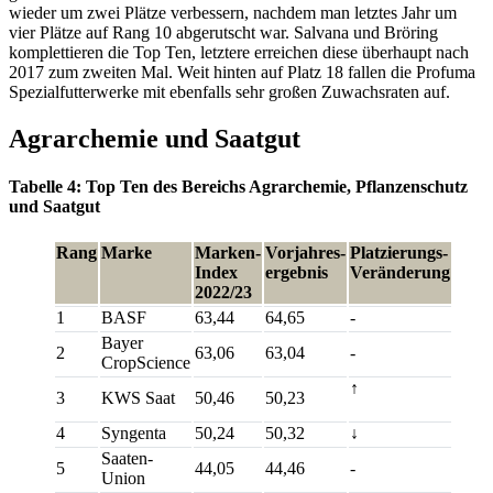
wieder um zwei Plätze verbessern, nachdem man letztes Jahr um
vier Plätze auf Rang 10 abgerutscht war. Salvana und Bröring
komplettieren die Top Ten, letztere erreichen diese überhaupt nach
2017 zum zweiten Mal. Weit hinten auf Platz 18 fallen die Profuma
Spezialfutterwerke mit ebenfalls sehr großen Zuwachsraten auf.
Agrarchemie und Saatgut
Tabelle 4: Top Ten des Bereichs Agrarchemie, Pflanzenschutz
und Saatgut
Rang
Marke
Marken-
Vorjahres-
Platzierungs-
Index
ergebnis
Veränderung
2022/23
1
BASF
63,44
64,65
-
Bayer
2
63,06
63,04
-
CropScience
↑
3
KWS Saat
50,46
50,23
4
Syngenta
50,24
50,32
↓
Saaten-
5
44,05
44,46
-
Union