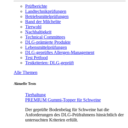
Prüfberichte
Landtechnikprüfungen
Betriebsmittelprüfungen
Band der Milchelite
Tierwohl
Nachhaltigkeit
Technical Committees
DLG-prämierte Produkte
Lebensmittelprüfungen
DLG-geprüftes Allergen-Management
Test Petfood
Testkriterien: DLG-geprüft
Alle Themen
Aktuelle Tests
Tierhaltung
PREMIUM Gummi-Topper für Schweine
Der geprüfte Bodenbelag für Schweine hat die
Anforderungen des DLG-Prüfrahmens hinsichtlich der
untersuchten Kriterien erfüllt.