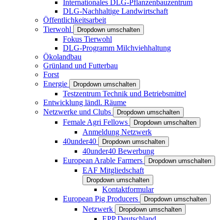
Internationales DLG-Pflanzenbauzentrum
DLG-Nachhaltige Landwirtschaft
Öffentlichkeitsarbeit
Tierwohl
Dropdown umschalten
Fokus Tierwohl
DLG-Programm Milchviehhaltung
Ökolandbau
Grünland und Futterbau
Forst
Energie
Dropdown umschalten
Testzentrum Technik und Betriebsmittel
Entwicklung ländl. Räume
Netzwerke und Clubs
Dropdown umschalten
Female Agri Fellows
Dropdown umschalten
Anmeldung Netzwerk
40under40
Dropdown umschalten
40under40 Bewerbung
European Arable Farmers
Dropdown umschalten
EAF Mitgliedschaft
Dropdown umschalten
Kontaktformular
European Pig Producers
Dropdown umschalten
Netzwerk
Dropdown umschalten
EPP Deutschland