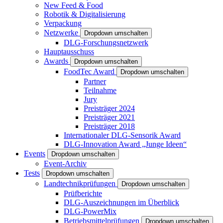
New Feed & Food
Robotik & Digitalisierung
Verpackung
Netzwerke
Dropdown umschalten
DLG-Forschungsnetzwerk
Hauptausschuss
Awards
Dropdown umschalten
FoodTec Award
Dropdown umschalten
Partner
Teilnahme
Jury
Preisträger 2024
Preisträger 2021
Preisträger 2018
Internationaler DLG-Sensorik Award
DLG-Innovation Award „Junge Ideen“
Events
Dropdown umschalten
Event-Archiv
Tests
Dropdown umschalten
Landtechnikprüfungen
Dropdown umschalten
Prüfberichte
DLG-Auszeichnungen im Überblick
DLG-PowerMix
Betriebsmittelprüfungen
Dropdown umschalten