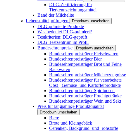
DLG-Zertifizierung für
Tierkennzeichnungsmittel
Band der Milchelite
Lebensmittelprüfungen
Dropdown umschalten
DLG-prämierte Produkte
Was bedeutet DLG-prämiert?
Testkriterien: DLG-geprüft
DLG-Testzentrum im Profil
Bundesehrenpreise
Dropdown umschalten
Bundesehrenpreisträger Fleischwaren
Bundesehrenpreisträger Bier
Bundesehrenpreisträger Brot und Feine
Backwaren
Bundesehrenpreisträger Milcherzeugnisse
Bundesehrenpreisträger für verarbeitete
Obst-, Gemüse- und Kartoffelprodukte
Bundesehrenpreisträger Spirituosen
Bundesehrenpreisträger Fruchtgetränke
Bundesehrenpreisträger Wein und Sekt
Preis für langjährige Produktqualität
Dropdown umschalten
Biere
Brote und Kleingebäck
Cerealien, Backgrund- und -rohstoffe