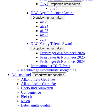
Jury
Dropdown umschalten
2025
DLG Agri Influencer Award
Dropdown umschalten
aia25
aia24
aia23
aia22
Jury
DLG Young Talents Award
Dropdown umschalten
Preisträger & Nominees 2026
Preisträger & Nominees 2025
Preisträger & Nominees 2024
Internationaler DLG-Preis
Nachhaltige Produktivitätssteigerung
Lebensmittel
Dropdown umschalten
Alkoholfreie Getränke
Alkoholische Getränke
Back- und Süßwaren
Convenience
Fleisch
Milch
Lebensmittelqualität