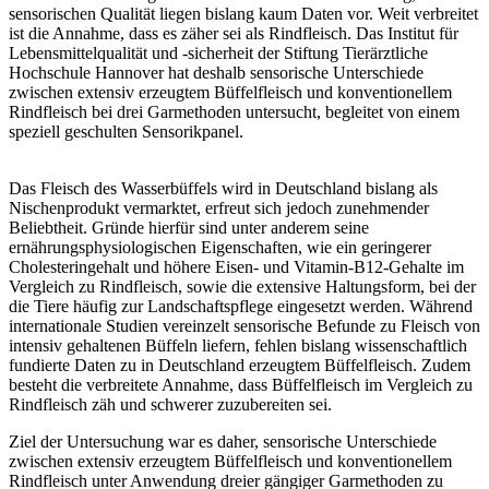
sensorischen Qualität liegen bislang kaum Daten vor. Weit verbreitet
ist die Annahme, dass es zäher sei als Rindfleisch. Das Institut für
Lebensmittelqualität und -sicherheit der Stiftung Tierärztliche
Hochschule Hannover hat deshalb sensorische Unterschiede
zwischen extensiv erzeugtem Büffelfleisch und konventionellem
Rindfleisch bei drei Garmethoden untersucht, begleitet von einem
speziell geschulten Sensorikpanel.
Das Fleisch des Wasserbüffels wird in Deutschland bislang als
Nischenprodukt vermarktet, erfreut sich jedoch zunehmender
Beliebtheit. Gründe hierfür sind unter anderem seine
ernährungsphysiologischen Eigenschaften, wie ein geringerer
Cholesteringehalt und höhere Eisen- und Vitamin-B12-Gehalte im
Vergleich zu Rindfleisch, sowie die extensive Haltungsform, bei der
die Tiere häufig zur Landschaftspflege eingesetzt werden. Während
internationale Studien vereinzelt sensorische Befunde zu Fleisch von
intensiv gehaltenen Büffeln liefern, fehlen bislang wissenschaftlich
fundierte Daten zu in Deutschland erzeugtem Büffelfleisch. Zudem
besteht die verbreitete Annahme, dass Büffelfleisch im Vergleich zu
Rindfleisch zäh und schwerer zuzubereiten sei.
Ziel der Untersuchung war es daher, sensorische Unterschiede
zwischen extensiv erzeugtem Büffelfleisch und konventionellem
Rindfleisch unter Anwendung dreier gängiger Garmethoden zu