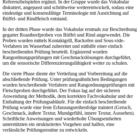
Referenzbeispielen ergänzt. In der Gruppe wurde das Vokabular
diskutiert, angepasst und schrittweise weiterentwickelt, sodass eine
eindeutige und konsensfähige Terminologie mit Ausrichtung auf
Büffel- und Rindfleisch entstand.
In der dritten Phase wurde das Vokabular erstmals zur Beschreibung
gegarter Roastbeefproben von Büffel und Rind angewendet. Die
Proben wurden mittels Kontaktgrill, Backofen und Sous-vide-
Verfahren im Wasserbad zubereitet und mithilfe einer einfach
beschreibenden Prüfung beurteilt. Ergänzend wurden
Rangordnungsprüfungen mit Geschmackslösungen durchgeführt,
um die sensorische Differenzierungsfähigkeit weiter zu schulen.
Die vierte Phase diente der Vertiefung und Vorbereitung auf die
abschließende Prüfung. Unter prüfungsähnlichen Bedingungen
wurden beschreibende Verfahren und Rangordnungsprüfungen mit
Fleischproben durchgeführt. Der Fokus lag auf der sicheren
Anwendung der Methodik, dem korrekten Fachvokabular und der
Einhaltung der Prüfungsabläufe. Für die einfach beschreibende
Prüfung wurde eine feste Erfassungsreihenfolge trainiert (Geruch,
Geschmack, äußere Textur, Mundgefühl, innere Textur, Aussehen).
Schriftliche Anweisungen und wiederholte Übungseinheiten
unterstützten ein strukturiertes Vorgehen und halfen, eine
verlässliche Prüfungsroutine zu entwickeln.