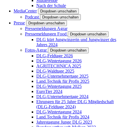
Studierende
Nach der Schule
MediaCenter
Dropdown umschalten
Podcast
Dropdown umschalten
Presse
Dropdown umschalten
Pressemeldungen Agrar
Pressemeldungen Food
Dropdown umschalten
DLG kürt Jungwinzerin und Jungwinzer des
Jahres 2024
Fotos-Agrar
Dropdown umschalten
DLG-Feldtage 2026
DLG-Wintertagung 2026
AGRITECHNICA 2025
DLG-Waldtage 2025
DLG-Unternehmertage 2025
Land.Technik für Profis 2025
DLG-Wintertagung 2025
EuroTier 2024
DLG-Unternehmertage 2024
Ehrungen für 25 Jahre DLG Mitgliedschaft
(DLG-Feldtage 2024)
DLG-Wintertagung 2024
Land.Technik für Profis 2024
Jahrestagung Junge DLG 2023