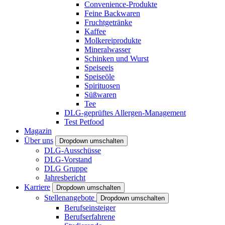
Convenience-Produkte
Feine Backwaren
Fruchtgetränke
Kaffee
Molkereiprodukte
Mineralwasser
Schinken und Wurst
Speiseeis
Speiseöle
Spirituosen
Süßwaren
Tee
DLG-geprüftes Allergen-Management
Test Petfood
Magazin
Über uns
Dropdown umschalten
DLG-Ausschüsse
DLG-Vorstand
DLG Gruppe
Jahresbericht
Karriere
Dropdown umschalten
Stellenangebote
Dropdown umschalten
Berufseinsteiger
Berufserfahrene