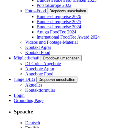
Bundeswettbewerb Melken 2023
PotatoEurope 2022
Fotos-Food
Dropdown umschalten
Bundesehrenpreise 2026
Bundesehrenpreise 2025
Bundesehrenpreise 2024
Anuga FoodTec 2024
International FoodTec Award 2024
Videos und Footage-Material
Kontakt Agrar
Kontakt Food
Mitgliedschaft
Dropdown umschalten
DLGplus Angebote
Angebote Agrar
Angebote Food
Junge DLG
Dropdown umschalten
Aktuelles
Kontaktformular
Login
Grounding Page
Sprache
Deutsch
English