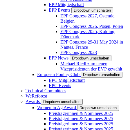
EPP Mitgliedschaft
EPP Events
Dropdown umschalten
EPP Congress 2027, Ostende,
Belgien
EPP Congress 2026, Posen, Polen
EPP Congress 2025, Kolding,
Dänemark
EPP Congress 29-31 May 2024 in
Nantes, France
EPP Congress 2023
EPP News
Dropdown umschalten
Michael Riedl zum neuen
Vizepräsidenten der EVP gewählt
European Poultry Club
Dropdown umschalten
EPC Mitgliedschaft
EPC Events
Technical Committees
WeReforest
Awards
Dropdown umschalten
Women in Ag Award
Dropdown umschalten
Preisträgerinnen & Nominees 2025
Preisträgerinnen & Nominees 2025
Preisträgerinnen & Nominees 2025
Preisträgerinnen & Nominees 2025