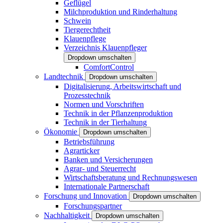
Geflügel
Milchproduktion und Rinderhaltung
Schwein
Tiergerechtheit
Klauenpflege
Verzeichnis Klauenpfleger
Dropdown umschalten
ComfortControl
Landtechnik
Dropdown umschalten
Digitalisierung, Arbeitswirtschaft und
Prozesstechnik
Normen und Vorschriften
Technik in der Pflanzenproduktion
Technik in der Tierhaltung
Ökonomie
Dropdown umschalten
Betriebsführung
Agrarticker
Banken und Versicherungen
Agrar- und Steuerrecht
Wirtschaftsberatung und Rechnungswesen
Internationale Partnerschaft
Forschung und Innovation
Dropdown umschalten
Forschungspartner
Nachhaltigkeit
Dropdown umschalten