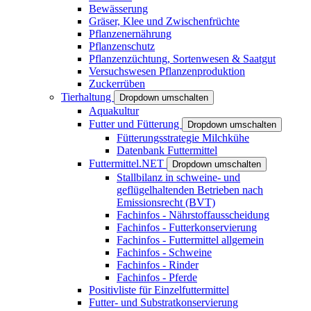
Bewässerung
Gräser, Klee und Zwischenfrüchte
Pflanzenernährung
Pflanzenschutz
Pflanzenzüchtung, Sortenwesen & Saatgut
Versuchswesen Pflanzenproduktion
Zuckerrüben
Tierhaltung
Dropdown umschalten
Aquakultur
Futter und Fütterung
Dropdown umschalten
Fütterungsstrategie Milchkühe
Datenbank Futtermittel
Futtermittel.NET
Dropdown umschalten
Stallbilanz in schweine- und
geflügelhaltenden Betrieben nach
Emissionsrecht (BVT)
Fachinfos - Nährstoffausscheidung
Fachinfos - Futterkonservierung
Fachinfos - Futtermittel allgemein
Fachinfos - Schweine
Fachinfos - Rinder
Fachinfos - Pferde
Positivliste für Einzelfuttermittel
Futter- und Substratkonservierung