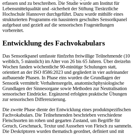
erfassen und zu beschreiben. Die Studie wurde am Institut für
Lebensmittelqualität und -sicherheit der Stiftung Tierärztliche
Hochschule Hannover durchgeführt. Dazu wurde mithilfe eines
strukturierten Programms ein hausintern geschultes Sensorikpanel
aufgebaut und gezielt auf die sensorischen Fragestellungen
vorbereitet.
Entwicklung des Fachvokabulars
Das Sensorikpanel umfasste fünfzehn freiwillige Teilnehmende (10
weiblich, 5 männlich) im Alter von 26 bis 65 Jahren. Über dreizehn
Wochen fanden wöchentliche 90-minütige Schulungen statt,
orientiert an der ISO 8586:2023 und gegliedert in vier aufeinander
aufbauende Phasen. In Phase eins wurden die Grundlagen der
Sensorik vermittelt: Verhaltensregeln, anatomischphysiologische
Grundlagen der Sinnesorgane sowie Methoden zur Neutralisation
sensorischer Eindrücke. Ergänzend erfolgten praktische Übungen
zur sensorischen Differenzierung.
Die zweite Phase diente der Entwicklung eines produktspezifischen
Fachvokabulars. Die Teilnehmenden beschrieben verschiedene
Fleischsorten im rohen und gegarten Zustand, um Begriffe für
Geruch, Geschmack, Textur und Aussehen von Fleisch zu sammeln.
Die Deskriptoren wurden thematisch geordnet, definiert und mit