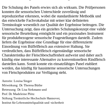
Die Schulung des Panels erwies sich als wirksam. Die Prüfpersonen
konnten die sensorischen Unterschiede zuverlässig und
reproduzierbar erkennen, wobei die standardisierte Methodik und
das entwickelte Fachvokabular mit seiner klar definierten
Terminologie wesentlich zur Qualität der Ergebnisse beitrugen. Die
Untersuchung zeigt, dass ein gezieltes Schulungskonzept eine valide
sensorische Beurteilung ermöglicht und ein praxisnahes Instrument
für produktbezogene sensorische Fragestellungen darstellt. Zudem
liefern die Ergebnisse eine Grundlage für eine differenzierte
Einordnung von Büffelfleisch aus extensiver Haltung. Sie
verdeutlichen, dass Büffelfleisch eigenständige sensorische
Charakteristika der Fleischbeschaffenheit aufweist und daher auch
künftig eine interessante Alternative zu konventionellem Rindfleisch
darstellen kann. Somit konnte ein einsatzfähiges Panel etabliert
werden, das künftig für hausinterne sensorische Untersuchungen
von Fleischprodukten zur Verfügung steht.
Autorin: Louisa Singer
Mitwirkung: Dr. Theresa Büthe
Betreuung: Dr. Lisa Siekmann und
Prof. Dr. Madeleine Plötz
Stiftung Tierärztliche Hochschule Hannover,
Institut für Lebensmittelqualität und -sicherheit