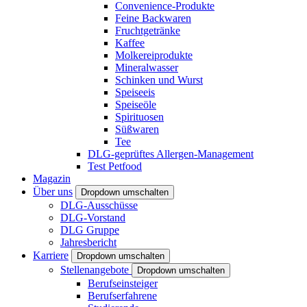
Convenience-Produkte
Feine Backwaren
Fruchtgetränke
Kaffee
Molkereiprodukte
Mineralwasser
Schinken und Wurst
Speiseeis
Speiseöle
Spirituosen
Süßwaren
Tee
DLG-geprüftes Allergen-Management
Test Petfood
Magazin
Über uns
Dropdown umschalten
DLG-Ausschüsse
DLG-Vorstand
DLG Gruppe
Jahresbericht
Karriere
Dropdown umschalten
Stellenangebote
Dropdown umschalten
Berufseinsteiger
Berufserfahrene