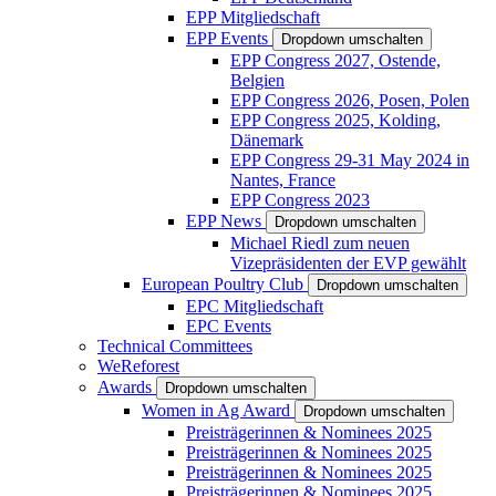
EPP Mitgliedschaft
EPP Events
Dropdown umschalten
EPP Congress 2027, Ostende,
Belgien
EPP Congress 2026, Posen, Polen
EPP Congress 2025, Kolding,
Dänemark
EPP Congress 29-31 May 2024 in
Nantes, France
EPP Congress 2023
EPP News
Dropdown umschalten
Michael Riedl zum neuen
Vizepräsidenten der EVP gewählt
European Poultry Club
Dropdown umschalten
EPC Mitgliedschaft
EPC Events
Technical Committees
WeReforest
Awards
Dropdown umschalten
Women in Ag Award
Dropdown umschalten
Preisträgerinnen & Nominees 2025
Preisträgerinnen & Nominees 2025
Preisträgerinnen & Nominees 2025
Preisträgerinnen & Nominees 2025