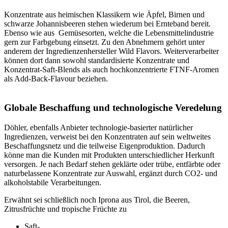
Konzentrate aus heimischen Klassikern wie Äpfel, Birnen und
schwarze Johannisbeeren stehen wiederum bei Ernteband bereit.
Ebenso wie aus Gemüsesorten, welche die Lebensmittelindustrie
gern zur Farbgebung einsetzt. Zu den Abnehmern gehört unter
anderem der Ingredienzenhersteller Wild Flavors. Weiterverarbeiter
können dort dann sowohl standardisierte Konzentrate und
Konzentrat-Saft-Blends als auch hochkonzentrierte FTNF-Aromen
als Add-Back-Flavour beziehen.
Globale Beschaffung und technologische Veredelung
Döhler, ebenfalls Anbieter technologie-basierter natürlicher
Ingredienzen, verweist bei den Konzentraten auf sein weltweites
Beschaffungsnetz und die teilweise Eigenproduktion. Dadurch
könne man die Kunden mit Produkten unterschiedlicher Herkunft
versorgen. Je nach Bedarf stehen geklärte oder trübe, entfärbte oder
naturbelassene Konzentrate zur Auswahl, ergänzt durch CO2- und
alkoholstabile Verarbeitungen.
Erwähnt sei schließlich noch Iprona aus Tirol, die Beeren,
Zitrusfrüchte und tropische Früchte zu
Saft-,