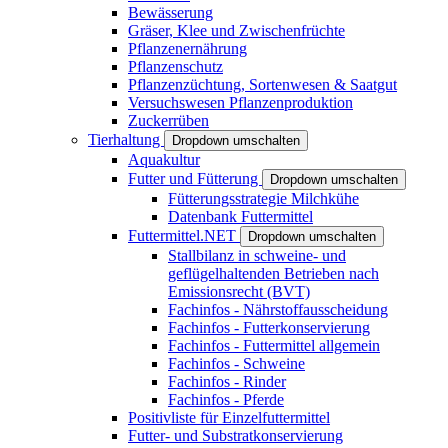
Bewässerung
Gräser, Klee und Zwischenfrüchte
Pflanzenernährung
Pflanzenschutz
Pflanzenzüchtung, Sortenwesen & Saatgut
Versuchswesen Pflanzenproduktion
Zuckerrüben
Tierhaltung
Dropdown umschalten
Aquakultur
Futter und Fütterung
Dropdown umschalten
Fütterungsstrategie Milchkühe
Datenbank Futtermittel
Futtermittel.NET
Dropdown umschalten
Stallbilanz in schweine- und
geflügelhaltenden Betrieben nach
Emissionsrecht (BVT)
Fachinfos - Nährstoffausscheidung
Fachinfos - Futterkonservierung
Fachinfos - Futtermittel allgemein
Fachinfos - Schweine
Fachinfos - Rinder
Fachinfos - Pferde
Positivliste für Einzelfuttermittel
Futter- und Substratkonservierung