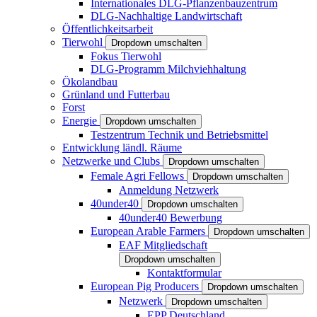
Internationales DLG-Pflanzenbauzentrum
DLG-Nachhaltige Landwirtschaft
Öffentlichkeitsarbeit
Tierwohl
Dropdown umschalten
Fokus Tierwohl
DLG-Programm Milchviehhaltung
Ökolandbau
Grünland und Futterbau
Forst
Energie
Dropdown umschalten
Testzentrum Technik und Betriebsmittel
Entwicklung ländl. Räume
Netzwerke und Clubs
Dropdown umschalten
Female Agri Fellows
Dropdown umschalten
Anmeldung Netzwerk
40under40
Dropdown umschalten
40under40 Bewerbung
European Arable Farmers
Dropdown umschalten
EAF Mitgliedschaft
Dropdown umschalten
Kontaktformular
European Pig Producers
Dropdown umschalten
Netzwerk
Dropdown umschalten
EPP Deutschland