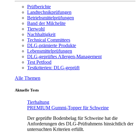
Prüfberichte
Landtechnikprüfungen
Betriebsmittelprüfungen
Band der Milchelite
Tierwohl
Nachhaltigkeit
Technical Committees
DLG-prämierte Produkte
Lebensmittelprüfungen
DLG-geprüftes Allergen-Management
Test Petfood
Testkriterien: DLG-geprüft
Alle Themen
Aktuelle Tests
Tierhaltung
PREMIUM Gummi-Topper für Schweine
Der geprüfte Bodenbelag für Schweine hat die
Anforderungen des DLG-Prüfrahmens hinsichtlich der
untersuchten Kriterien erfüllt.