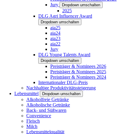
Jury
Dropdown umschalten
2025
DLG Agri Influencer Award
Dropdown umschalten
aia25
aia24
aia23
aia22
Jury
DLG Young Talents Award
Dropdown umschalten
Preisträger & Nominees 2026
Preisträger & Nominees 2025
Preisträger & Nominees 2024
Internationaler DLG-Preis
Nachhaltige Produktivitätssteigerung
Lebensmittel
Dropdown umschalten
Alkoholfreie Getränke
Alkoholische Getränke
Back- und Süßwaren
Convenience
Fleisch
Milch
Lebensmittelqualität