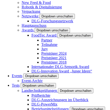
New Feed & Food
Robotik & Digitalisierung
Verpackung
Netzwerke
Dropdown umschalten
DLG-Forschungsnetzwerk
Hauptausschuss
Awards
Dropdown umschalten
FoodTec Award
Dropdown umschalten
Partner
Teilnahme
Jury
Preisträger 2024
Preisträger 2021
Preisträger 2018
Internationaler DLG-Sensorik Award
DLG-Innovation Award „Junge Ideen“
Events
Dropdown umschalten
Event-Archiv
Tests
Dropdown umschalten
Landtechnikprüfungen
Dropdown umschalten
Prüfberichte
DLG-Auszeichnungen im Überblick
DLG-PowerMix
Betriebsmittelprüfungen
Dropdown umschalten