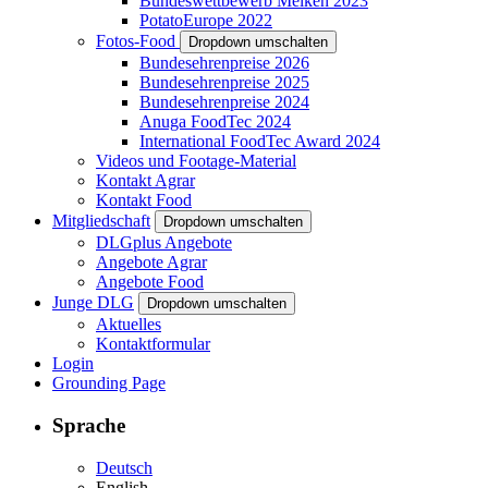
Bundeswettbewerb Melken 2023
PotatoEurope 2022
Fotos-Food
Dropdown umschalten
Bundesehrenpreise 2026
Bundesehrenpreise 2025
Bundesehrenpreise 2024
Anuga FoodTec 2024
International FoodTec Award 2024
Videos und Footage-Material
Kontakt Agrar
Kontakt Food
Mitgliedschaft
Dropdown umschalten
DLGplus Angebote
Angebote Agrar
Angebote Food
Junge DLG
Dropdown umschalten
Aktuelles
Kontaktformular
Login
Grounding Page
Sprache
Deutsch
English