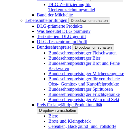
DLG-Zertifizierung für
Tierkennzeichnungsmittel
Band der Milchelite
Lebensmittelprüfungen
Dropdown umschalten
DLG-prämierte Produkte
Was bedeutet DLG-prämiert?
Testkriterien: DLG-geprüft
DLG-Testzentrum im Profil
Bundesehrenpreise
Dropdown umschalten
Bundesehrenpreisträger Fleischwaren
Bundesehrenpreisträger Bier
Bundesehrenpreisträger Brot und Feine
Backwaren
Bundesehrenpreisträger Milcherzeugnisse
Bundesehrenpreisträger für verarbeitete
Obst-, Gemüse- und Kartoffelprodukte
Bundesehrenpreisträger Spirituosen
Bundesehrenpreisträger Fruchtgetränke
Bundesehrenpreisträger Wein und Sekt
Preis für langjährige Produktqualität
Dropdown umschalten
Biere
Brote und Kleingebäck
Cerealien, Backgrund- und -rohstoffe