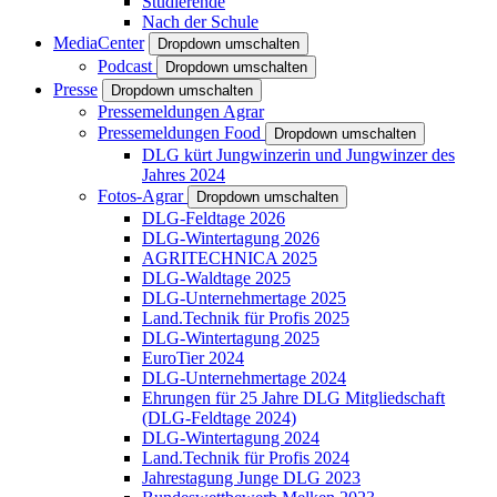
Studierende
Nach der Schule
MediaCenter
Dropdown umschalten
Podcast
Dropdown umschalten
Presse
Dropdown umschalten
Pressemeldungen Agrar
Pressemeldungen Food
Dropdown umschalten
DLG kürt Jungwinzerin und Jungwinzer des
Jahres 2024
Fotos-Agrar
Dropdown umschalten
DLG-Feldtage 2026
DLG-Wintertagung 2026
AGRITECHNICA 2025
DLG-Waldtage 2025
DLG-Unternehmertage 2025
Land.Technik für Profis 2025
DLG-Wintertagung 2025
EuroTier 2024
DLG-Unternehmertage 2024
Ehrungen für 25 Jahre DLG Mitgliedschaft
(DLG-Feldtage 2024)
DLG-Wintertagung 2024
Land.Technik für Profis 2024
Jahrestagung Junge DLG 2023