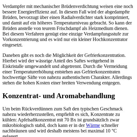
Verdampfer mit mechanischer Brüdenverdichtung weisen eine noch
bessere Energieeffizienz auf. In diesem Fall wird der abgedampfte
Brüden, bevorzugt über einen Radialverdichter stark komprimiert,
und damit auf ein höheres Temperaturniveau gebracht. So kann der
Brüden anstelle von teurem Frischdampf als Heizmedium dienen.
Bei diesem Verfahren genügt eine einzige Verdampfungsstufe zur
Vorkonzentrierung und es wird nur ein kleiner Hochkonzentrator
eingesetzt.
Daneben gibt es noch die Möglichkeit der Gefrierkonzentration.
Hierbei wird der wässrige Anteil des Saftes weitgehend in
Eiskristalle umgewandelt und abgetrennt. Durch die Vermeidung
einer Temperaturerhöhung entstehen aus Gefrierkonzentraten
hochwertige Säfte von nahezu authentischem Charakter. Allerdings
stehen die hohen Kosten einer breiten Verwendung entgegen.
Konzentrat- und Aromabehandlung
Um beim Rückverdünnen zum Saft den typischen Geschmack
nahezu wiederherzustellen, empfiehlt es sich, Konzentrate zu
kühlen: Apfelsaftkonzentrat mit 70 Bx ist grundsätzlich zwar
mikrobiologisch stabil, doch kann er in der
Wärme
schneller
nachbräunen und wird deshalb meistens bei maximal 10 °C
gelagert.