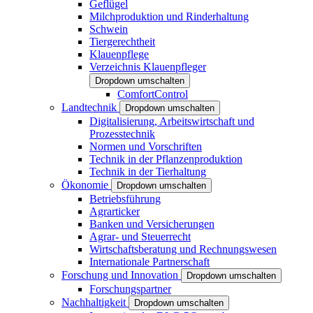
Geflügel
Milchproduktion und Rinderhaltung
Schwein
Tiergerechtheit
Klauenpflege
Verzeichnis Klauenpfleger
Dropdown umschalten
ComfortControl
Landtechnik
Dropdown umschalten
Digitalisierung, Arbeitswirtschaft und
Prozesstechnik
Normen und Vorschriften
Technik in der Pflanzenproduktion
Technik in der Tierhaltung
Ökonomie
Dropdown umschalten
Betriebsführung
Agrarticker
Banken und Versicherungen
Agrar- und Steuerrecht
Wirtschaftsberatung und Rechnungswesen
Internationale Partnerschaft
Forschung und Innovation
Dropdown umschalten
Forschungspartner
Nachhaltigkeit
Dropdown umschalten