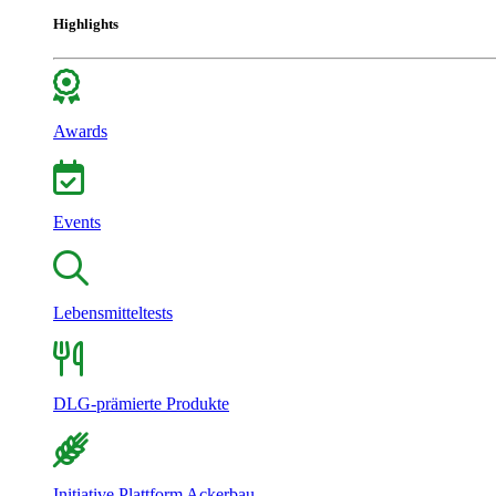
Highlights
Awards
Events
Lebensmitteltests
DLG-prämierte Produkte
Initiative Plattform Ackerbau