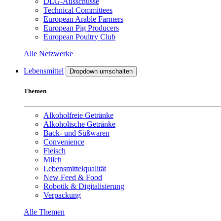
DLG-Ausschüsse
Technical Committees
European Arable Farmers
European Pig Producers
European Poultry Club
Alle Netzwerke
Lebensmittel
Dropdown umschalten
Themen
Alkoholfreie Getränke
Alkoholische Getränke
Back- und Süßwaren
Convenience
Fleisch
Milch
Lebensmittelqualität
New Feed & Food
Robotik & Digitalisierung
Verpackung
Alle Themen