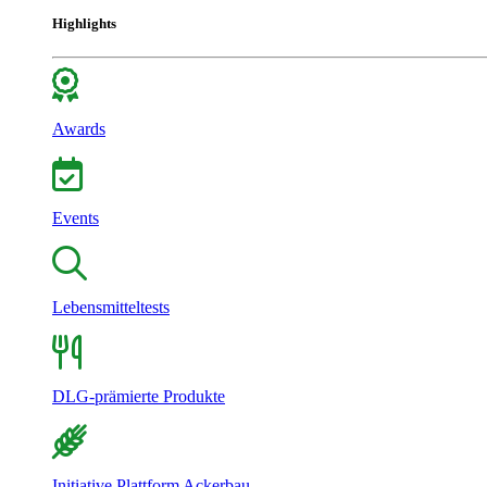
Highlights
Awards
Events
Lebensmitteltests
DLG-prämierte Produkte
Initiative Plattform Ackerbau