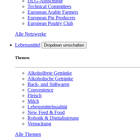
DLG-Ausschüsse
Technical Committees
European Arable Farmers
European Pig Producers
European Poultry Club
Alle Netzwerke
Lebensmittel
Dropdown umschalten
Themen
Alkoholfreie Getränke
Alkoholische Getränke
Back- und Süßwaren
Convenience
Fleisch
Milch
Lebensmittelqualität
New Feed & Food
Robotik & Digitalisierung
Verpackung
Alle Themen