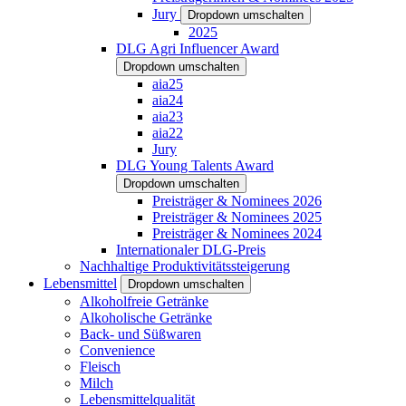
Jury
Dropdown umschalten
2025
DLG Agri Influencer Award
Dropdown umschalten
aia25
aia24
aia23
aia22
Jury
DLG Young Talents Award
Dropdown umschalten
Preisträger & Nominees 2026
Preisträger & Nominees 2025
Preisträger & Nominees 2024
Internationaler DLG-Preis
Nachhaltige Produktivitätssteigerung
Lebensmittel
Dropdown umschalten
Alkoholfreie Getränke
Alkoholische Getränke
Back- und Süßwaren
Convenience
Fleisch
Milch
Lebensmittelqualität