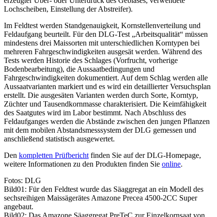
erzeugter Über- oder Unterdruck des Gebläses, verwendete
Lochscheiben, Einstellung der Abstreifer).
Im Feldtest werden Standgenauigkeit, Kornstellenverteilung und
Feldaufgang beurteilt. Für den DLG-Test „Arbeitsqualität“ müssen
mindestens drei Maissorten mit unterschiedlichen Korntypen bei
mehreren Fahrgeschwindigkeiten ausgesät werden. Während des
Tests werden Historie des Schlages (Vorfrucht, vorherige
Bodenbearbeitung), die Aussaatbedingungen und
Fahrgeschwindigkeiten dokumentiert. Auf dem Schlag werden alle
Aussaatvarianten markiert und es wird ein detaillierter Versuchsplan
erstellt. Die ausgesäten Varianten werden durch Sorte, Korntyp,
Züchter und Tausendkornmasse charakterisiert. Die Keimfähigkeit
des Saatgutes wird im Labor bestimmt. Nach Abschluss des
Feldaufganges werden die Abstände zwischen den jungen Pflanzen
mit dem mobilen Abstandsmesssystem der DLG gemessen und
anschließend statistisch ausgewertet.
Den
kompletten Prüfbericht
finden Sie auf der DLG-Homepage,
weitere Informationen zu den Produkten finden Sie
online
.
Fotos: DLG
Bild01: Für den Feldtest wurde das Säaggregat an ein Modell des
sechsreihigen Maissägerätes Amazone Precea 4500-2CC Super
angebaut.
Bild02: Das Amazone Säaggregat PreTeC zur Einzelkornsaat von