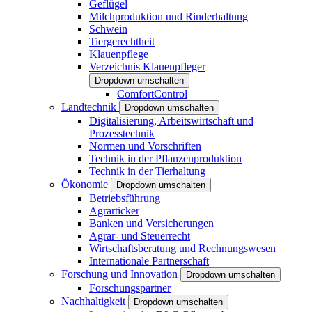
Geflügel
Milchproduktion und Rinderhaltung
Schwein
Tiergerechtheit
Klauenpflege
Verzeichnis Klauenpfleger
Dropdown umschalten
ComfortControl
Landtechnik
Dropdown umschalten
Digitalisierung, Arbeitswirtschaft und
Prozesstechnik
Normen und Vorschriften
Technik in der Pflanzenproduktion
Technik in der Tierhaltung
Ökonomie
Dropdown umschalten
Betriebsführung
Agrarticker
Banken und Versicherungen
Agrar- und Steuerrecht
Wirtschaftsberatung und Rechnungswesen
Internationale Partnerschaft
Forschung und Innovation
Dropdown umschalten
Forschungspartner
Nachhaltigkeit
Dropdown umschalten