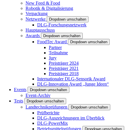
New Feed & Food
Robotik & Digitalisierung
Verpackung
Netzwerke
Dropdown umschalten
DLG-Forschungsnetzwerk
Hauptausschuss
Awards
Dropdown umschalten
FoodTec Award
Dropdown umschalten
Partner
Teilnahme
Jury
Preisträger 2024
Preisträger 2021
Preisträger 2018
Internationaler DLG-Sensorik Award
DLG-Innovation Award „Junge Ideen“
Events
Dropdown umschalten
Event-Archiv
Tests
Dropdown umschalten
Landtechnikprüfungen
Dropdown umschalten
Prüfberichte
DLG-Auszeichnungen im Überblick
DLG-PowerMix
Betriebsmittelprüfungen
Dropdown umschalten