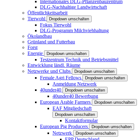
Internationales DLG-Pflanzenbauzentrum
DLG-Nachhaltige Landwirtschaft
Öffentlichkeitsarbeit
Tierwohl
Dropdown umschalten
Fokus Tierwohl
DLG-Programm Milchviehhaltung
Ökolandbau
Grünland und Futterbau
Forst
Energie
Dropdown umschalten
Testzentrum Technik und Betriebsmittel
Entwicklung ländl. Räume
Netzwerke und Clubs
Dropdown umschalten
Female Agri Fellows
Dropdown umschalten
Anmeldung Netzwerk
40under40
Dropdown umschalten
40under40 Bewerbung
European Arable Farmers
Dropdown umschalten
EAF Mitgliedschaft
Dropdown umschalten
Kontaktformular
European Pig Producers
Dropdown umschalten
Netzwerk
Dropdown umschalten
EPP Deutschland