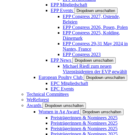
EPP Mitgliedschaft
EPP Events
Dropdown umschalten
EPP Congress 2027, Ostende,
Belgien
EPP Congress 2026, Posen, Polen
EPP Congress 2025, Kolding,
Dänemark
EPP Congress 29-31 May 2024 in
Nantes, France
EPP Congress 2023
EPP News
Dropdown umschalten
Michael Riedl zum neuen
Vizepräsidenten der EVP gewählt
European Poultry Club
Dropdown umschalten
EPC Mitgliedschaft
EPC Events
Technical Committees
WeReforest
Awards
Dropdown umschalten
Women in Ag Award
Dropdown umschalten
Preisträgerinnen & Nominees 2025
Preisträgerinnen & Nominees 2025
Preisträgerinnen & Nominees 2025
Preisträgerinnen & Nominees 2025