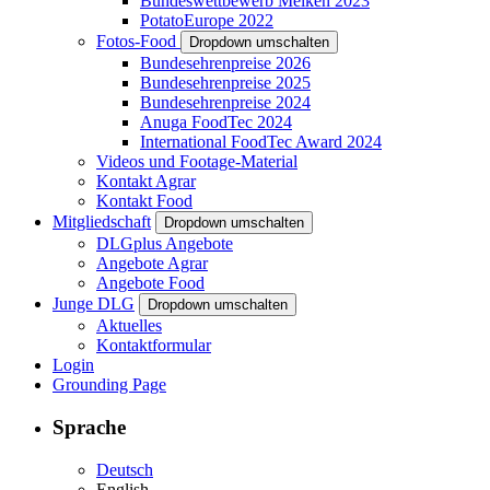
Bundeswettbewerb Melken 2023
PotatoEurope 2022
Fotos-Food
Dropdown umschalten
Bundesehrenpreise 2026
Bundesehrenpreise 2025
Bundesehrenpreise 2024
Anuga FoodTec 2024
International FoodTec Award 2024
Videos und Footage-Material
Kontakt Agrar
Kontakt Food
Mitgliedschaft
Dropdown umschalten
DLGplus Angebote
Angebote Agrar
Angebote Food
Junge DLG
Dropdown umschalten
Aktuelles
Kontaktformular
Login
Grounding Page
Sprache
Deutsch
English