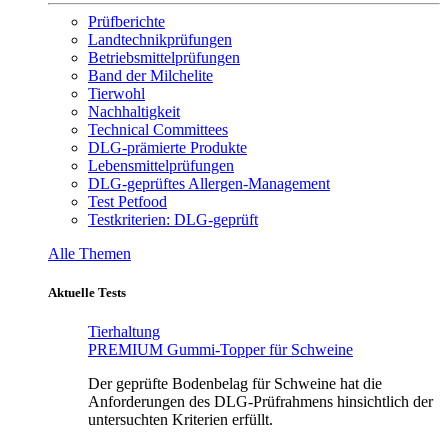
Prüfberichte
Landtechnikprüfungen
Betriebsmittelprüfungen
Band der Milchelite
Tierwohl
Nachhaltigkeit
Technical Committees
DLG-prämierte Produkte
Lebensmittelprüfungen
DLG-geprüftes Allergen-Management
Test Petfood
Testkriterien: DLG-geprüft
Alle Themen
Aktuelle Tests
Tierhaltung
PREMIUM Gummi-Topper für Schweine
Der geprüfte Bodenbelag für Schweine hat die
Anforderungen des DLG-Prüfrahmens hinsichtlich der
untersuchten Kriterien erfüllt.