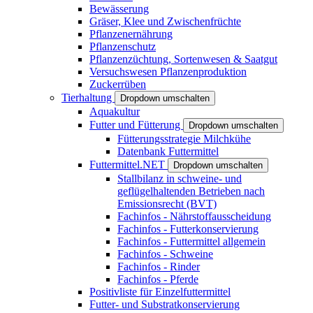
Bewässerung
Gräser, Klee und Zwischenfrüchte
Pflanzenernährung
Pflanzenschutz
Pflanzenzüchtung, Sortenwesen & Saatgut
Versuchswesen Pflanzenproduktion
Zuckerrüben
Tierhaltung
Dropdown umschalten
Aquakultur
Futter und Fütterung
Dropdown umschalten
Fütterungsstrategie Milchkühe
Datenbank Futtermittel
Futtermittel.NET
Dropdown umschalten
Stallbilanz in schweine- und
geflügelhaltenden Betrieben nach
Emissionsrecht (BVT)
Fachinfos - Nährstoffausscheidung
Fachinfos - Futterkonservierung
Fachinfos - Futtermittel allgemein
Fachinfos - Schweine
Fachinfos - Rinder
Fachinfos - Pferde
Positivliste für Einzelfuttermittel
Futter- und Substratkonservierung