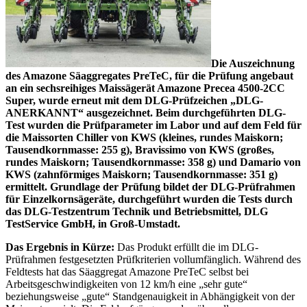
Die Auszeichnung
des Amazone Säaggregates PreTeC, für die Prüfung angebaut
an ein sechsreihiges Maissägerät Amazone Precea 4500-2CC
Super, wurde erneut mit dem DLG-Prüfzeichen „DLG-
ANERKANNT“ ausgezeichnet. Beim durchgeführten DLG-
Test wurden die Prüfparameter im Labor und auf dem Feld für
die Maissorten Chiller von KWS (kleines, rundes Maiskorn;
Tausendkornmasse: 255 g), Bravissimo von KWS (großes,
rundes Maiskorn; Tausendkornmasse: 358 g) und Damario von
KWS (zahnförmiges Maiskorn; Tausendkornmasse: 351 g)
ermittelt. Grundlage der Prüfung bildet der DLG-Prüfrahmen
für Einzelkornsägeräte, durchgeführt wurden die Tests durch
das DLG-Testzentrum Technik und Betriebsmittel, DLG
TestService GmbH, in Groß-Umstadt.
Das Ergebnis in Kürze:
Das Produkt erfüllt die im DLG-
Prüfrahmen festgesetzten Prüfkriterien vollumfänglich. Während des
Feldtests hat das Säaggregat Amazone PreTeC selbst bei
Arbeitsgeschwindigkeiten von 12 km/h eine „sehr gute“
beziehungsweise „gute“ Standgenauigkeit in Abhängigkeit von der