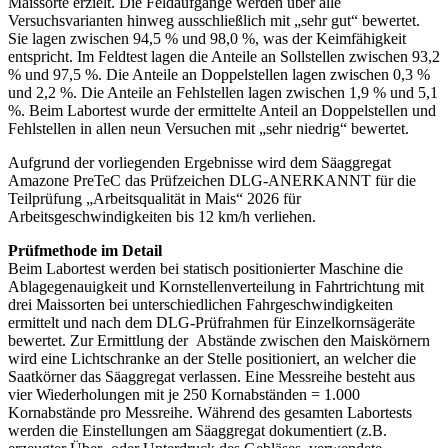
Maissorte erzielt. Die Feldaufgänge werden über alle
Versuchsvarianten hinweg ausschließlich mit „sehr gut“ bewertet.
Sie lagen zwischen 94,5 % und 98,0 %, was der Keimfähigkeit
entspricht. Im Feldtest lagen die Anteile an Sollstellen zwischen 93,2
% und 97,5 %. Die Anteile an Doppelstellen lagen zwischen 0,3 %
und 2,2 %. Die Anteile an Fehlstellen lagen zwischen 1,9 % und 5,1
%. Beim Labortest wurde der ermittelte Anteil an Doppelstellen und
Fehlstellen in allen neun Versuchen mit „sehr niedrig“ bewertet.
Aufgrund der vorliegenden Ergebnisse wird dem Säaggregat
Amazone PreTeC das Prüfzeichen DLG-ANERKANNT für die
Teilprüfung „Arbeitsqualität in Mais“ 2026 für
Arbeitsgeschwindigkeiten bis 12 km/h verliehen.
Prüfmethode im Detail
Beim Labortest werden bei statisch positionierter Maschine die
Ablagegenauigkeit und Kornstellenverteilung in Fahrtrichtung mit
drei Maissorten bei unterschiedlichen Fahrgeschwindigkeiten
ermittelt und nach dem DLG-Prüfrahmen für Einzelkornsägeräte
bewertet. Zur Ermittlung der Abstände zwischen den Maiskörnern
wird eine Lichtschranke an der Stelle positioniert, an welcher die
Saatkörner das Säaggregat verlassen. Eine Messreihe besteht aus
vier Wiederholungen mit je 250 Kornabständen = 1.000
Kornabstände pro Messreihe. Während des gesamten Labortests
werden die Einstellungen am Säaggregat dokumentiert (z.B.