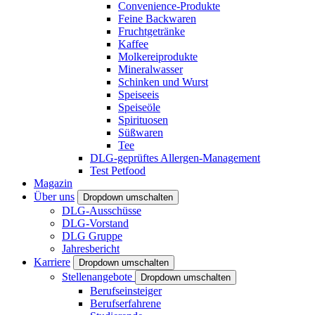
Convenience-Produkte
Feine Backwaren
Fruchtgetränke
Kaffee
Molkereiprodukte
Mineralwasser
Schinken und Wurst
Speiseeis
Speiseöle
Spirituosen
Süßwaren
Tee
DLG-geprüftes Allergen-Management
Test Petfood
Magazin
Über uns
Dropdown umschalten
DLG-Ausschüsse
DLG-Vorstand
DLG Gruppe
Jahresbericht
Karriere
Dropdown umschalten
Stellenangebote
Dropdown umschalten
Berufseinsteiger
Berufserfahrene