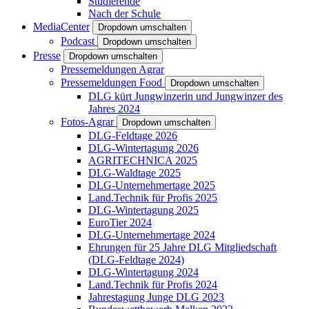
Studierende
Nach der Schule
MediaCenter
Dropdown umschalten
Podcast
Dropdown umschalten
Presse
Dropdown umschalten
Pressemeldungen Agrar
Pressemeldungen Food
Dropdown umschalten
DLG kürt Jungwinzerin und Jungwinzer des
Jahres 2024
Fotos-Agrar
Dropdown umschalten
DLG-Feldtage 2026
DLG-Wintertagung 2026
AGRITECHNICA 2025
DLG-Waldtage 2025
DLG-Unternehmertage 2025
Land.Technik für Profis 2025
DLG-Wintertagung 2025
EuroTier 2024
DLG-Unternehmertage 2024
Ehrungen für 25 Jahre DLG Mitgliedschaft
(DLG-Feldtage 2024)
DLG-Wintertagung 2024
Land.Technik für Profis 2024
Jahrestagung Junge DLG 2023