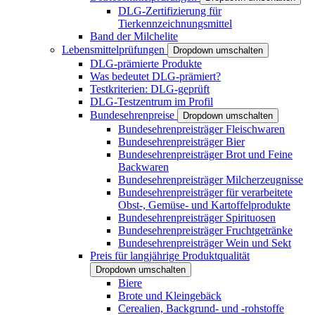
DLG-Zertifizierung für
Tierkennzeichnungsmittel
Band der Milchelite
Lebensmittelprüfungen
Dropdown umschalten
DLG-prämierte Produkte
Was bedeutet DLG-prämiert?
Testkriterien: DLG-geprüft
DLG-Testzentrum im Profil
Bundesehrenpreise
Dropdown umschalten
Bundesehrenpreisträger Fleischwaren
Bundesehrenpreisträger Bier
Bundesehrenpreisträger Brot und Feine
Backwaren
Bundesehrenpreisträger Milcherzeugnisse
Bundesehrenpreisträger für verarbeitete
Obst-, Gemüse- und Kartoffelprodukte
Bundesehrenpreisträger Spirituosen
Bundesehrenpreisträger Fruchtgetränke
Bundesehrenpreisträger Wein und Sekt
Preis für langjährige Produktqualität
Dropdown umschalten
Biere
Brote und Kleingebäck
Cerealien, Backgrund- und -rohstoffe