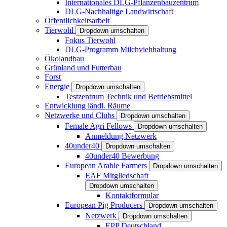
Internationales DLG-Pflanzenbauzentrum
DLG-Nachhaltige Landwirtschaft
Öffentlichkeitsarbeit
Tierwohl
Dropdown umschalten
Fokus Tierwohl
DLG-Programm Milchviehhaltung
Ökolandbau
Grünland und Futterbau
Forst
Energie
Dropdown umschalten
Testzentrum Technik und Betriebsmittel
Entwicklung ländl. Räume
Netzwerke und Clubs
Dropdown umschalten
Female Agri Fellows
Dropdown umschalten
Anmeldung Netzwerk
40under40
Dropdown umschalten
40under40 Bewerbung
European Arable Farmers
Dropdown umschalten
EAF Mitgliedschaft
Dropdown umschalten
Kontaktformular
European Pig Producers
Dropdown umschalten
Netzwerk
Dropdown umschalten
EPP Deutschland