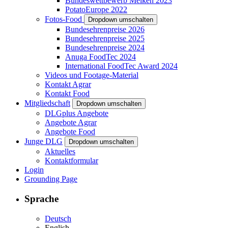
Bundeswettbewerb Melken 2023
PotatoEurope 2022
Fotos-Food
Dropdown umschalten
Bundesehrenpreise 2026
Bundesehrenpreise 2025
Bundesehrenpreise 2024
Anuga FoodTec 2024
International FoodTec Award 2024
Videos und Footage-Material
Kontakt Agrar
Kontakt Food
Mitgliedschaft
Dropdown umschalten
DLGplus Angebote
Angebote Agrar
Angebote Food
Junge DLG
Dropdown umschalten
Aktuelles
Kontaktformular
Login
Grounding Page
Sprache
Deutsch
English