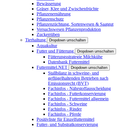
Bewässerung
Gräser, Klee und Zwischenfrüchte
Pflanzenernährung
Pflanzenschutz
Pflanzenzüchtung, Sortenwesen & Saatgut
Versuchswesen Pflanzenproduktion
Zuckerrüben
Tierhaltung
Dropdown umschalten
Aquakultur
Futter und Fütterung
Dropdown umschalten
Fütterungsstrategie Milchkühe
Datenbank Futtermittel
Futtermittel.NET
Dropdown umschalten
Stallbilanz in schweine- und
geflügelhaltenden Betrieben nach
Emissionsrecht (BVT)
Fachinfos - Nährstoffausscheidung
Fachinfos - Futterkonservierung
Fachinfos - Futtermittel allgemein
Fachinfos - Schweine
Fachinfos - Rinder
Fachinfos - Pferde
Positivliste für Einzelfuttermittel
Futter- und Substratkonservierung