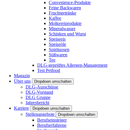
Convenience-Produkte
Feine Backwaren
Fruchtgetränke
Kaffee
Molkereiprodukte
Mineralwasser
Schinken und Wurst
Speiseeis
Speiseöle
Spirituosen
Süßwaren
Tee
DLG-geprüftes Allergen-Management
Test Petfood
Magazin
Über uns
Dropdown umschalten
DLG-Ausschüsse
DLG-Vorstand
DLG Gruppe
Jahresbericht
Karriere
Dropdown umschalten
Stellenangebote
Dropdown umschalten
Berufseinsteiger
Berufserfahrene