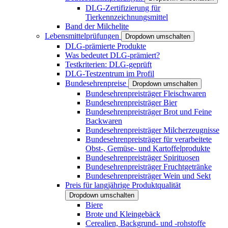
DLG-Zertifizierung für
Tierkennzeichnungsmittel
Band der Milchelite
Lebensmittelprüfungen
Dropdown umschalten
DLG-prämierte Produkte
Was bedeutet DLG-prämiert?
Testkriterien: DLG-geprüft
DLG-Testzentrum im Profil
Bundesehrenpreise
Dropdown umschalten
Bundesehrenpreisträger Fleischwaren
Bundesehrenpreisträger Bier
Bundesehrenpreisträger Brot und Feine
Backwaren
Bundesehrenpreisträger Milcherzeugnisse
Bundesehrenpreisträger für verarbeitete
Obst-, Gemüse- und Kartoffelprodukte
Bundesehrenpreisträger Spirituosen
Bundesehrenpreisträger Fruchtgetränke
Bundesehrenpreisträger Wein und Sekt
Preis für langjährige Produktqualität
Dropdown umschalten
Biere
Brote und Kleingebäck
Cerealien, Backgrund- und -rohstoffe