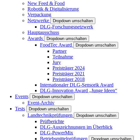
New Feed & Food
Robotik & Digitalisierung
Verpackung
Netzwerke
Dropdown umschalten
DLG-Forschungsnetzwerk
Hauptausschuss
Awards
Dropdown umschalten
FoodTec Award
Dropdown umschalten
Partner
Teilnahme
Jury
Preisträger 2024
Preisträger 2021
Preisträger 2018
Internationaler DLG-Sensorik Award
DLG-Innovation Award „Junge Ideen“
Events
Dropdown umschalten
Event-Archiv
Tests
Dropdown umschalten
Landtechnikprüfungen
Dropdown umschalten
Prüfberichte
DLG-Auszeichnungen im Überblick
DLG-PowerMix
Betriebsmittelprüfungen
Dropdown umschalten