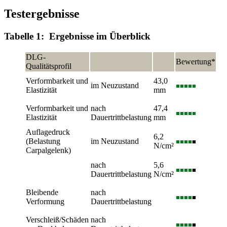
Testergebnisse
Tabelle 1: Ergebnisse im Überblick
DLG-
Bewertung*
Qualitätsprofil
Verformbarkeit und
43,0
im Neuzustand
■■■■■
Elastizität
mm
Verformbarkeit und
nach
47,4
■■■■■
Elastizität
Dauertrittbelastung
mm
Auflagedruck
6,2
(Belastung
im Neuzustand
■■■■
■
N/cm²
Carpalgelenk)
nach
5,6
■■■■
■
Dauertrittbelastung
N/cm²
Bleibende
nach
■■■■
■
Verformung
Dauertrittbelastung
Verschleiß/Schäden
nach
■■■■
■