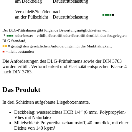
am Deckbelag
Dauertrittbelastung
Verschleiß/Schäden
nach
■■■■
■
an der Füllschicht
Dauertrittbelastung
Der DLG-Prüfrahmen gibt folgende Bewertungsmöglichkeiten vor:
*
■■■
oder besser = erfüllt, übertrifft oder übertrifft deutlich den festgelegten
DLG-Standard,
■■
= genügt den gesetzlichen Anforderungen für die Marktfähigkeit,
■
= nicht bestanden
Die Anforderungen des DLG-Prüfrahmens sowie der DIN 3763
wurden erfüllt. Verformbarkeit und Elastizität entsprechen Klasse 4
nach DIN 3763.
Das Produkt
In drei Schichten aufgebaute Liegeboxenmatte.
Deckbelag: wasserdichtes HCR 1/4“ (6 mm), Poly­propylen-
Vlies mit Naturlatex
Mittelschicht: Polyurethanschaumstoff, 40 mm dick, mit einer
Dichte von 140 kg/m³