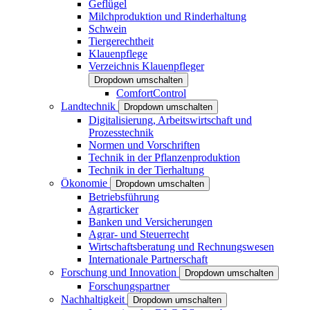
Geflügel
Milchproduktion und Rinderhaltung
Schwein
Tiergerechtheit
Klauenpflege
Verzeichnis Klauenpfleger
Dropdown umschalten
ComfortControl
Landtechnik
Dropdown umschalten
Digitalisierung, Arbeitswirtschaft und
Prozesstechnik
Normen und Vorschriften
Technik in der Pflanzenproduktion
Technik in der Tierhaltung
Ökonomie
Dropdown umschalten
Betriebsführung
Agrarticker
Banken und Versicherungen
Agrar- und Steuerrecht
Wirtschaftsberatung und Rechnungswesen
Internationale Partnerschaft
Forschung und Innovation
Dropdown umschalten
Forschungspartner
Nachhaltigkeit
Dropdown umschalten