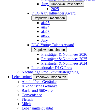
Jury
Dropdown umschalten
2025
DLG Agri Influencer Award
Dropdown umschalten
aia25
aia24
aia23
aia22
Jury
DLG Young Talents Award
Dropdown umschalten
Preisträger & Nominees 2026
Preisträger & Nominees 2025
Preisträger & Nominees 2024
Internationaler DLG-Preis
Nachhaltige Produktivitätssteigerung
Lebensmittel
Dropdown umschalten
Alkoholfreie Getränke
Alkoholische Getränke
Back- und Süßwaren
Convenience
Fleisch
Milch
Lebensmittelqualität