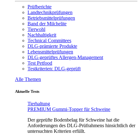
Prüfberichte
Landtechnikprüfungen
Betriebsmittelprüfungen
Band der Milchelite
Tierwohl
Nachhaltigkeit
Technical Committees
DLG-prämierte Produkte
Lebensmittelprüfungen
DLG-geprüftes Allergen-Management
Test Petfood
Testkriterien: DLG-geprüft
Alle Themen
Aktuelle Tests
Tierhaltung
PREMIUM Gummi-Topper für Schweine
Der geprüfte Bodenbelag für Schweine hat die
Anforderungen des DLG-Prüfrahmens hinsichtlich der
untersuchten Kriterien erfüllt.