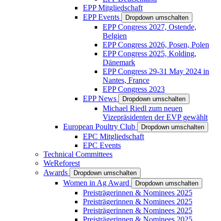
EPP Mitgliedschaft
EPP Events
Dropdown umschalten
EPP Congress 2027, Ostende,
Belgien
EPP Congress 2026, Posen, Polen
EPP Congress 2025, Kolding,
Dänemark
EPP Congress 29-31 May 2024 in
Nantes, France
EPP Congress 2023
EPP News
Dropdown umschalten
Michael Riedl zum neuen
Vizepräsidenten der EVP gewählt
European Poultry Club
Dropdown umschalten
EPC Mitgliedschaft
EPC Events
Technical Committees
WeReforest
Awards
Dropdown umschalten
Women in Ag Award
Dropdown umschalten
Preisträgerinnen & Nominees 2025
Preisträgerinnen & Nominees 2025
Preisträgerinnen & Nominees 2025
Preisträgerinnen & Nominees 2025