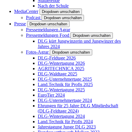
Studierende
Nach der Schule
MediaCenter
Dropdown umschalten
Podcast
Dropdown umschalten
Presse
Dropdown umschalten
Pressemeldungen Agrar
Pressemeldungen Food
Dropdown umschalten
DLG kürt Jungwinzerin und Jungwinzer des
Jahres 2024
Fotos-Agrar
Dropdown umschalten
DLG-Feldtage 2026
DLG-Wintertagung 2026
AGRITECHNICA 2025
DLG-Waldtage 2025
DLG-Unternehmertage 2025
Land.Technik für Profis 2025
DLG-Wintertagung 2025
EuroTier 2024
DLG-Unternehmertage 2024
Ehrungen für 25 Jahre DLG Mitgliedschaft
(DLG-Feldtage 2024)
DLG-Wintertagung 2024
Land.Technik für Profis 2024
Jahrestagung Junge DLG 2023