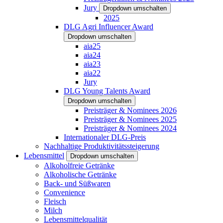
Jury
Dropdown umschalten
2025
DLG Agri Influencer Award
Dropdown umschalten
aia25
aia24
aia23
aia22
Jury
DLG Young Talents Award
Dropdown umschalten
Preisträger & Nominees 2026
Preisträger & Nominees 2025
Preisträger & Nominees 2024
Internationaler DLG-Preis
Nachhaltige Produktivitätssteigerung
Lebensmittel
Dropdown umschalten
Alkoholfreie Getränke
Alkoholische Getränke
Back- und Süßwaren
Convenience
Fleisch
Milch
Lebensmittelqualität