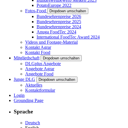
Bundeswettbewerb Melken 2023
PotatoEurope 2022
Fotos-Food
Dropdown umschalten
Bundesehrenpreise 2026
Bundesehrenpreise 2025
Bundesehrenpreise 2024
Anuga FoodTec 2024
International FoodTec Award 2024
Videos und Footage-Material
Kontakt Agrar
Kontakt Food
Mitgliedschaft
Dropdown umschalten
DLGplus Angebote
Angebote Agrar
Angebote Food
Junge DLG
Dropdown umschalten
Aktuelles
Kontaktformular
Login
Grounding Page
Sprache
Deutsch
English