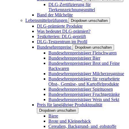
DLG-Zertifizierung für
Tierkennzeichnungsmittel
Band der Milchelite
Lebensmittelprüfungen
Dropdown umschalten
DLG-prämierte Produkte
Was bedeutet DLG-prämiert?
Testkriterien: DLG-geprüft
DLG-Testzentrum im Profil
Bundesehrenpreise
Dropdown umschalten
Bundesehrenpreisträger Fleischwaren
Bundesehrenpreisträger Bier
Bundesehrenpreisträger Brot und Feine
Backwaren
Bundesehrenpreisträger Milcherzeugnisse
Bundesehrenpreisträger für verarbeitete
Obst-, Gemüse- und Kartoffelprodukte
Bundesehrenpreisträger Spirituosen
Bundesehrenpreisträger Fruchtgetränke
Bundesehrenpreisträger Wein und Sekt
Preis für langjährige Produktqualität
Dropdown umschalten
Biere
Brote und Kleingebäck
Cerealien, Backgrund- und -rohstoffe