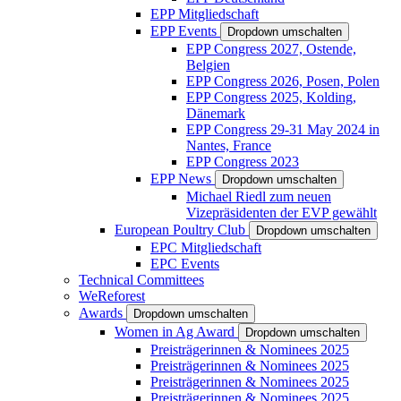
EPP Mitgliedschaft
EPP Events
Dropdown umschalten
EPP Congress 2027, Ostende,
Belgien
EPP Congress 2026, Posen, Polen
EPP Congress 2025, Kolding,
Dänemark
EPP Congress 29-31 May 2024 in
Nantes, France
EPP Congress 2023
EPP News
Dropdown umschalten
Michael Riedl zum neuen
Vizepräsidenten der EVP gewählt
European Poultry Club
Dropdown umschalten
EPC Mitgliedschaft
EPC Events
Technical Committees
WeReforest
Awards
Dropdown umschalten
Women in Ag Award
Dropdown umschalten
Preisträgerinnen & Nominees 2025
Preisträgerinnen & Nominees 2025
Preisträgerinnen & Nominees 2025
Preisträgerinnen & Nominees 2025