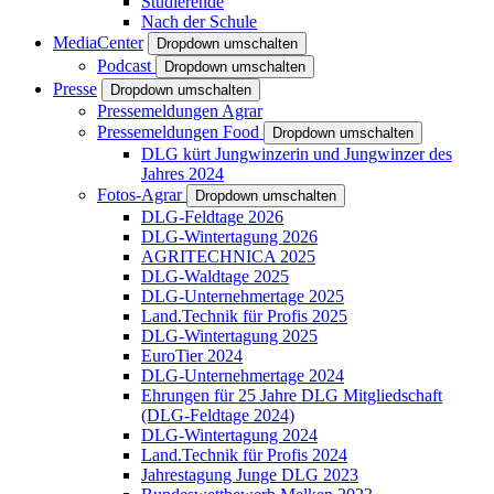
Studierende
Nach der Schule
MediaCenter
Dropdown umschalten
Podcast
Dropdown umschalten
Presse
Dropdown umschalten
Pressemeldungen Agrar
Pressemeldungen Food
Dropdown umschalten
DLG kürt Jungwinzerin und Jungwinzer des
Jahres 2024
Fotos-Agrar
Dropdown umschalten
DLG-Feldtage 2026
DLG-Wintertagung 2026
AGRITECHNICA 2025
DLG-Waldtage 2025
DLG-Unternehmertage 2025
Land.Technik für Profis 2025
DLG-Wintertagung 2025
EuroTier 2024
DLG-Unternehmertage 2024
Ehrungen für 25 Jahre DLG Mitgliedschaft
(DLG-Feldtage 2024)
DLG-Wintertagung 2024
Land.Technik für Profis 2024
Jahrestagung Junge DLG 2023