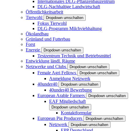
Internationales DLG-Pflanzenbauzentrum
DLG-Nachhaltige Landwirtschaft
Öffentlichkeitsarbeit
Tierwohl
Dropdown umschalten
Fokus Tierwohl
DLG-Programm Milchviehhaltung
Ökolandbau
Grünland und Futterbau
Forst
Energie
Dropdown umschalten
Testzentrum Technik und Betriebsmittel
Entwicklung ländl. Räume
Netzwerke und Clubs
Dropdown umschalten
Female Agri Fellows
Dropdown umschalten
Anmeldung Netzwerk
40under40
Dropdown umschalten
40under40 Bewerbung
European Arable Farmers
Dropdown umschalten
EAF Mitgliedschaft
Dropdown umschalten
Kontaktformular
European Pig Producers
Dropdown umschalten
Netzwerk
Dropdown umschalten
EPP Deutschland