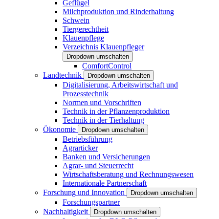
Geflügel
Milchproduktion und Rinderhaltung
Schwein
Tiergerechtheit
Klauenpflege
Verzeichnis Klauenpfleger
Dropdown umschalten
ComfortControl
Landtechnik
Dropdown umschalten
Digitalisierung, Arbeitswirtschaft und
Prozesstechnik
Normen und Vorschriften
Technik in der Pflanzenproduktion
Technik in der Tierhaltung
Ökonomie
Dropdown umschalten
Betriebsführung
Agrarticker
Banken und Versicherungen
Agrar- und Steuerrecht
Wirtschaftsberatung und Rechnungswesen
Internationale Partnerschaft
Forschung und Innovation
Dropdown umschalten
Forschungspartner
Nachhaltigkeit
Dropdown umschalten