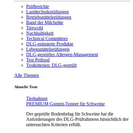
Prüfberichte
Landtechnikprüfungen
Betriebsmittelprüfungen
Band der Milchelite
Tierwohl
Nachhaltigkeit
Technical Committees
DLG-prämierte Produkte
Lebensmittelprüfungen
DLG-geprüftes Allergen-Management
Test Petfood
Testkriterien: DLG-geprüft
Alle Themen
Aktuelle Tests
Tierhaltung
PREMIUM Gummi-Topper für Schweine
Der geprüfte Bodenbelag für Schweine hat die
Anforderungen des DLG-Prüfrahmens hinsichtlich der
untersuchten Kriterien erfüllt.