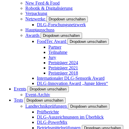
New Feed & Food
Robotik & Digitalisierung
Verpackung
Netzwerke
Dropdown umschalten
DLG-Forschungsnetzwerk
Hauptausschuss
Awards
Dropdown umschalten
FoodTec Award
Dropdown umschalten
Partner
Teilnahme
Jury
Preisträger 2024
Preisträger 2021
Preisträger 2018
Internationaler DLG-Sensorik Award
DLG-Innovation Award „Junge Ideen“
Events
Dropdown umschalten
Event-Archiv
Tests
Dropdown umschalten
Landtechnikprüfungen
Dropdown umschalten
Prüfberichte
DLG-Auszeichnungen im Überblick
DLG-PowerMix
Betriebsmittelprüfungen
Dropdown umschalten