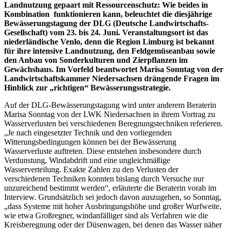
Landnutzung gepaart mit Ressourcenschutz: Wie beides in
Kombination funktionieren kann, beleuchtet die diesjährige
Bewässerungstagung der DLG (Deutsche Landwirtschafts-
Gesellschaft) vom 23. bis 24. Juni. Veranstaltungsort ist das
niederländische Venlo, denn die Region Limburg ist bekannt
für ihre intensive Landnutzung, den Feldgemüseanbau sowie
den Anbau von Sonderkulturen und Zierpflanzen im
Gewächshaus. Im Vorfeld beantwortet Marisa Sonntag von der
Landwirtschaftskammer Niedersachsen drängende Fragen im
Hinblick zur „richtigen“ Bewässerungsstrategie.
Auf der DLG-Bewässerungstagung wird unter anderem Beraterin
Marisa Sonntag von der LWK Niedersachsen in ihrem Vortrag zu
Wasserverlusten bei verschiedenen Beregnungstechniken referieren.
„Je nach eingesetzter Technik und den vorliegenden
Witterungsbedingungen können bei der Bewässerung
Wasserverluste auftreten. Diese entstehen insbesondere durch
Verdunstung, Windabdrift und eine ungleichmäßige
Wasserverteilung. Exakte Zahlen zu den Verlusten der
verschiedenen Techniken konnten bislang durch Versuche nur
unzureichend bestimmt werden“, erläuterte die Beraterin vorab im
Interview. Grundsätzlich sei jedoch davon auszugehen, so Sonntag,
„dass Systeme mit hoher Ausbringungshöhe und großer Wurfweite,
wie etwa Großregner, windanfälliger sind als Verfahren wie die
Kreisberegnung oder der Düsenwagen, bei denen das Wasser näher