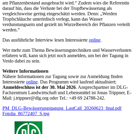
am Pflanzenbestand ausgebracht wird.“ Zudem wies die Referentin
darauf hin, dass die Verluste bei der Tropfbewässerung als
vergleichsweise gering eingeschätzt werden. Denn: „Werden
Tropfschläuche unterirdisch verlegt, kann das Wasser
verdunstungsarm und gezielt im Wurzelbereich der Pflanzen verteilt
werden.“
Das ausführliche Interview lesen Interessierte
online
.
Wer mehr zum Thema Bewässerungstechniken und Wasserverlusten
erfahren will, kann sich jetzt noch anmelden, um bei der Tagung in
Venlo dabei zu sein.
Weitere Informationen
Nähere Informationen zur Tagung sowie zur Anmeldung finden
Interessierte
online
. Das Programm wird laufend aktualisiert;
Anmeldeschluss ist der 30. Mai 2026
. Ansprechpartner im DLG-
Fachzentrum Landwirtschaft und Lebensmittel ist Jonas Trippner, E-
Mail: j.trippner@dlg.org oder Tel.: +49 69 24788-242.
PM_DLG-Bewässerungstagung_LastCall_20260623_final.pdf
Fotolia_86772407_S.jpg