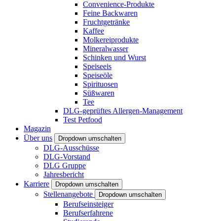
Convenience-Produkte
Feine Backwaren
Fruchtgetränke
Kaffee
Molkereiprodukte
Mineralwasser
Schinken und Wurst
Speiseeis
Speiseöle
Spirituosen
Süßwaren
Tee
DLG-geprüftes Allergen-Management
Test Petfood
Magazin
Über uns
Dropdown umschalten
DLG-Ausschüsse
DLG-Vorstand
DLG Gruppe
Jahresbericht
Karriere
Dropdown umschalten
Stellenangebote
Dropdown umschalten
Berufseinsteiger
Berufserfahrene