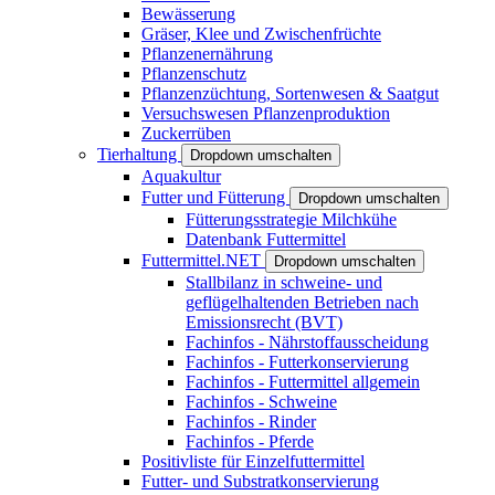
Bewässerung
Gräser, Klee und Zwischenfrüchte
Pflanzenernährung
Pflanzenschutz
Pflanzenzüchtung, Sortenwesen & Saatgut
Versuchswesen Pflanzenproduktion
Zuckerrüben
Tierhaltung
Dropdown umschalten
Aquakultur
Futter und Fütterung
Dropdown umschalten
Fütterungsstrategie Milchkühe
Datenbank Futtermittel
Futtermittel.NET
Dropdown umschalten
Stallbilanz in schweine- und
geflügelhaltenden Betrieben nach
Emissionsrecht (BVT)
Fachinfos - Nährstoffausscheidung
Fachinfos - Futterkonservierung
Fachinfos - Futtermittel allgemein
Fachinfos - Schweine
Fachinfos - Rinder
Fachinfos - Pferde
Positivliste für Einzelfuttermittel
Futter- und Substratkonservierung