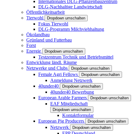
Internationales DLG-Pflanzenbauzentrum
DLG-Nachhaltige Landwirtschaft
Öffentlichkeitsarbeit
Tierwohl
Dropdown umschalten
Fokus Tierwohl
DLG-Programm Milchviehhaltung
Ökolandbau
Grünland und Futterbau
Forst
Energie
Dropdown umschalten
Testzentrum Technik und Betriebsmittel
Entwicklung ländl. Räume
Netzwerke und Clubs
Dropdown umschalten
Female Agri Fellows
Dropdown umschalten
Anmeldung Netzwerk
40under40
Dropdown umschalten
40under40 Bewerbung
European Arable Farmers
Dropdown umschalten
EAF Mitgliedschaft
Dropdown umschalten
Kontaktformular
European Pig Producers
Dropdown umschalten
Netzwerk
Dropdown umschalten
EPP Deutschland