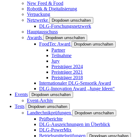
New Feed & Food
Robotik & Digitalisierung
Verpackung
Netzwerke
Dropdown umschalten
DLG-Forschungsnetzwerk
Hauptausschuss
Awards
Dropdown umschalten
FoodTec Award
Dropdown umschalten
Partner
Teilnahme
Jury
Preisträger 2024
Preisträger 2021
Preisträger 2018
Internationaler DLG-Sensorik Award
DLG-Innovation Award „Junge Ideen“
Events
Dropdown umschalten
Event-Archiv
Tests
Dropdown umschalten
Landtechnikprüfungen
Dropdown umschalten
Prüfberichte
DLG-Auszeichnungen im Überblick
DLG-PowerMix
Betriebsmittelprüfungen
Dropdown umschalten