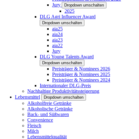
Jury
Dropdown umschalten
2025
DLG Agri Influencer Award
Dropdown umschalten
aia25
aia24
aia23
aia22
Jury
DLG Young Talents Award
Dropdown umschalten
Preisträger & Nominees 2026
Preisträger & Nominees 2025
Preisträger & Nominees 2024
Internationaler DLG-Preis
Nachhaltige Produktivitätssteigerung
Lebensmittel
Dropdown umschalten
Alkoholfreie Getränke
Alkoholische Getränke
Back- und Süßwaren
Convenience
Fleisch
Milch
Lebensmittelqualität