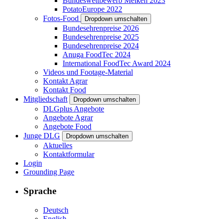
Bundeswettbewerb Melken 2023
PotatoEurope 2022
Fotos-Food
Dropdown umschalten
Bundesehrenpreise 2026
Bundesehrenpreise 2025
Bundesehrenpreise 2024
Anuga FoodTec 2024
International FoodTec Award 2024
Videos und Footage-Material
Kontakt Agrar
Kontakt Food
Mitgliedschaft
Dropdown umschalten
DLGplus Angebote
Angebote Agrar
Angebote Food
Junge DLG
Dropdown umschalten
Aktuelles
Kontaktformular
Login
Grounding Page
Sprache
Deutsch
English