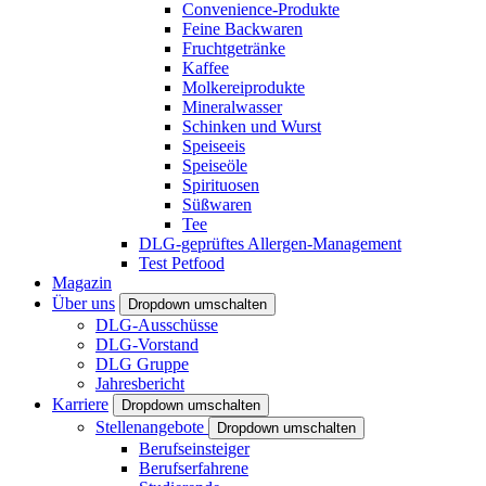
Convenience-Produkte
Feine Backwaren
Fruchtgetränke
Kaffee
Molkereiprodukte
Mineralwasser
Schinken und Wurst
Speiseeis
Speiseöle
Spirituosen
Süßwaren
Tee
DLG-geprüftes Allergen-Management
Test Petfood
Magazin
Über uns
Dropdown umschalten
DLG-Ausschüsse
DLG-Vorstand
DLG Gruppe
Jahresbericht
Karriere
Dropdown umschalten
Stellenangebote
Dropdown umschalten
Berufseinsteiger
Berufserfahrene