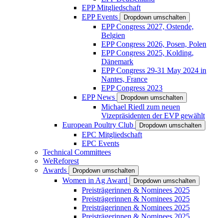
EPP Mitgliedschaft
EPP Events
Dropdown umschalten
EPP Congress 2027, Ostende,
Belgien
EPP Congress 2026, Posen, Polen
EPP Congress 2025, Kolding,
Dänemark
EPP Congress 29-31 May 2024 in
Nantes, France
EPP Congress 2023
EPP News
Dropdown umschalten
Michael Riedl zum neuen
Vizepräsidenten der EVP gewählt
European Poultry Club
Dropdown umschalten
EPC Mitgliedschaft
EPC Events
Technical Committees
WeReforest
Awards
Dropdown umschalten
Women in Ag Award
Dropdown umschalten
Preisträgerinnen & Nominees 2025
Preisträgerinnen & Nominees 2025
Preisträgerinnen & Nominees 2025
Preisträgerinnen & Nominees 2025