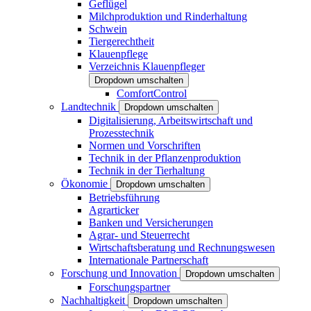
Geflügel
Milchproduktion und Rinderhaltung
Schwein
Tiergerechtheit
Klauenpflege
Verzeichnis Klauenpfleger
Dropdown umschalten
ComfortControl
Landtechnik
Dropdown umschalten
Digitalisierung, Arbeitswirtschaft und
Prozesstechnik
Normen und Vorschriften
Technik in der Pflanzenproduktion
Technik in der Tierhaltung
Ökonomie
Dropdown umschalten
Betriebsführung
Agrarticker
Banken und Versicherungen
Agrar- und Steuerrecht
Wirtschaftsberatung und Rechnungswesen
Internationale Partnerschaft
Forschung und Innovation
Dropdown umschalten
Forschungspartner
Nachhaltigkeit
Dropdown umschalten