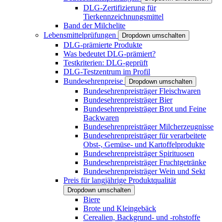
DLG-Zertifizierung für
Tierkennzeichnungsmittel
Band der Milchelite
Lebensmittelprüfungen
Dropdown umschalten
DLG-prämierte Produkte
Was bedeutet DLG-prämiert?
Testkriterien: DLG-geprüft
DLG-Testzentrum im Profil
Bundesehrenpreise
Dropdown umschalten
Bundesehrenpreisträger Fleischwaren
Bundesehrenpreisträger Bier
Bundesehrenpreisträger Brot und Feine
Backwaren
Bundesehrenpreisträger Milcherzeugnisse
Bundesehrenpreisträger für verarbeitete
Obst-, Gemüse- und Kartoffelprodukte
Bundesehrenpreisträger Spirituosen
Bundesehrenpreisträger Fruchtgetränke
Bundesehrenpreisträger Wein und Sekt
Preis für langjährige Produktqualität
Dropdown umschalten
Biere
Brote und Kleingebäck
Cerealien, Backgrund- und -rohstoffe