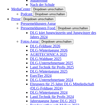
Studierende
Nach der Schule
MediaCenter
Dropdown umschalten
Podcast
Dropdown umschalten
Presse
Dropdown umschalten
Pressemeldungen Agrar
Pressemeldungen Food
Dropdown umschalten
DLG kürt Jungwinzerin und Jungwinzer des
Jahres 2024
Fotos-Agrar
Dropdown umschalten
DLG-Feldtage 2026
DLG-Wintertagung 2026
AGRITECHNICA 2025
DLG-Waldtage 2025
DLG-Unternehmertage 2025
Land.Technik für Profis 2025
DLG-Wintertagung 2025
EuroTier 2024
DLG-Unternehmertage 2024
Ehrungen für 25 Jahre DLG Mitgliedschaft
(DLG-Feldtage 2024)
DLG-Wintertagung 2024
Land.Technik für Profis 2024
Jahrestagung Junge DLG 2023