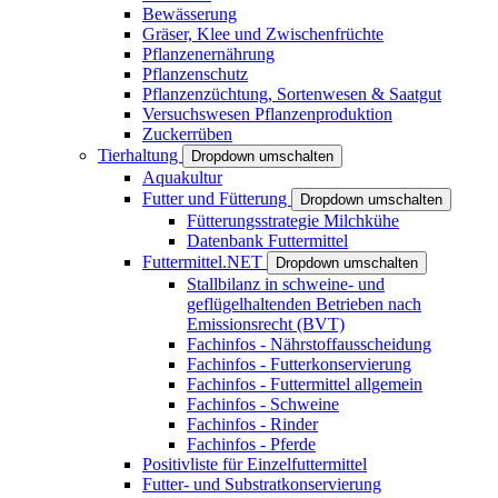
Bewässerung
Gräser, Klee und Zwischenfrüchte
Pflanzenernährung
Pflanzenschutz
Pflanzenzüchtung, Sortenwesen & Saatgut
Versuchswesen Pflanzenproduktion
Zuckerrüben
Tierhaltung
Dropdown umschalten
Aquakultur
Futter und Fütterung
Dropdown umschalten
Fütterungsstrategie Milchkühe
Datenbank Futtermittel
Futtermittel.NET
Dropdown umschalten
Stallbilanz in schweine- und
geflügelhaltenden Betrieben nach
Emissionsrecht (BVT)
Fachinfos - Nährstoffausscheidung
Fachinfos - Futterkonservierung
Fachinfos - Futtermittel allgemein
Fachinfos - Schweine
Fachinfos - Rinder
Fachinfos - Pferde
Positivliste für Einzelfuttermittel
Futter- und Substratkonservierung