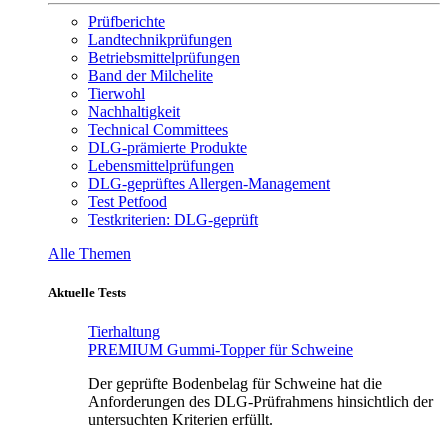
Prüfberichte
Landtechnikprüfungen
Betriebsmittelprüfungen
Band der Milchelite
Tierwohl
Nachhaltigkeit
Technical Committees
DLG-prämierte Produkte
Lebensmittelprüfungen
DLG-geprüftes Allergen-Management
Test Petfood
Testkriterien: DLG-geprüft
Alle Themen
Aktuelle Tests
Tierhaltung
PREMIUM Gummi-Topper für Schweine
Der geprüfte Bodenbelag für Schweine hat die
Anforderungen des DLG-Prüfrahmens hinsichtlich der
untersuchten Kriterien erfüllt.