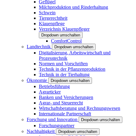
Geflügel
Milchproduktion und Rinderhaltung
Schwein
Tiergerechtheit
Klauenpflege
Verzeichnis Klauenpfleger
Dropdown umschalten
ComfortControl
Landtechnik
Dropdown umschalten
Digitalisierung, Arbeitswirtschaft und
Prozesstechnik
Normen und Vorschriften
Technik in der Pflanzenproduktion
Technik in der Tierhaltung
Ökonomie
Dropdown umschalten
Betriebsführung
Agrarticker
Banken und Versicherungen
Agrar- und Steuerrecht
Wirtschaftsberatung und Rechnungswesen
Internationale Partnerschaft
Forschung und Innovation
Dropdown umschalten
Forschungspartner
Nachhaltigkeit
Dropdown umschalten