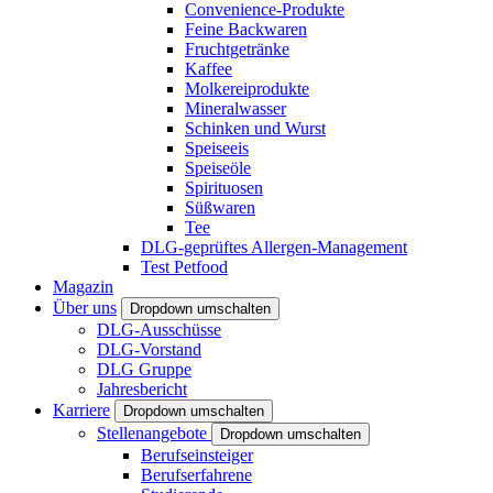
Convenience-Produkte
Feine Backwaren
Fruchtgetränke
Kaffee
Molkereiprodukte
Mineralwasser
Schinken und Wurst
Speiseeis
Speiseöle
Spirituosen
Süßwaren
Tee
DLG-geprüftes Allergen-Management
Test Petfood
Magazin
Über uns
Dropdown umschalten
DLG-Ausschüsse
DLG-Vorstand
DLG Gruppe
Jahresbericht
Karriere
Dropdown umschalten
Stellenangebote
Dropdown umschalten
Berufseinsteiger
Berufserfahrene