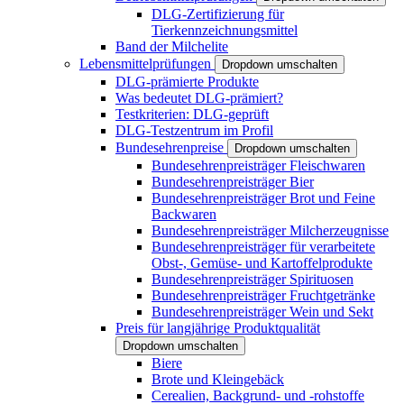
DLG-Zertifizierung für
Tierkennzeichnungsmittel
Band der Milchelite
Lebensmittelprüfungen
Dropdown umschalten
DLG-prämierte Produkte
Was bedeutet DLG-prämiert?
Testkriterien: DLG-geprüft
DLG-Testzentrum im Profil
Bundesehrenpreise
Dropdown umschalten
Bundesehrenpreisträger Fleischwaren
Bundesehrenpreisträger Bier
Bundesehrenpreisträger Brot und Feine
Backwaren
Bundesehrenpreisträger Milcherzeugnisse
Bundesehrenpreisträger für verarbeitete
Obst-, Gemüse- und Kartoffelprodukte
Bundesehrenpreisträger Spirituosen
Bundesehrenpreisträger Fruchtgetränke
Bundesehrenpreisträger Wein und Sekt
Preis für langjährige Produktqualität
Dropdown umschalten
Biere
Brote und Kleingebäck
Cerealien, Backgrund- und -rohstoffe