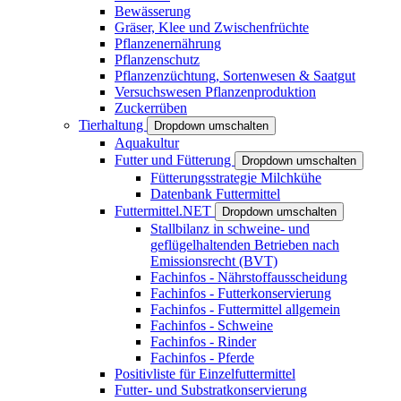
Bewässerung
Gräser, Klee und Zwischenfrüchte
Pflanzenernährung
Pflanzenschutz
Pflanzenzüchtung, Sortenwesen & Saatgut
Versuchswesen Pflanzenproduktion
Zuckerrüben
Tierhaltung
Dropdown umschalten
Aquakultur
Futter und Fütterung
Dropdown umschalten
Fütterungsstrategie Milchkühe
Datenbank Futtermittel
Futtermittel.NET
Dropdown umschalten
Stallbilanz in schweine- und
geflügelhaltenden Betrieben nach
Emissionsrecht (BVT)
Fachinfos - Nährstoffausscheidung
Fachinfos - Futterkonservierung
Fachinfos - Futtermittel allgemein
Fachinfos - Schweine
Fachinfos - Rinder
Fachinfos - Pferde
Positivliste für Einzelfuttermittel
Futter- und Substratkonservierung