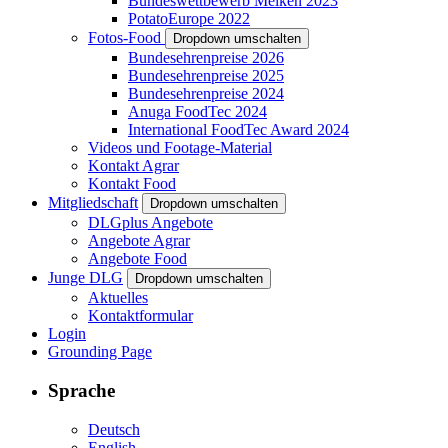
Bundeswettbewerb Melken 2023
PotatoEurope 2022
Fotos-Food
Dropdown umschalten
Bundesehrenpreise 2026
Bundesehrenpreise 2025
Bundesehrenpreise 2024
Anuga FoodTec 2024
International FoodTec Award 2024
Videos und Footage-Material
Kontakt Agrar
Kontakt Food
Mitgliedschaft
Dropdown umschalten
DLGplus Angebote
Angebote Agrar
Angebote Food
Junge DLG
Dropdown umschalten
Aktuelles
Kontaktformular
Login
Grounding Page
Sprache
Deutsch
English