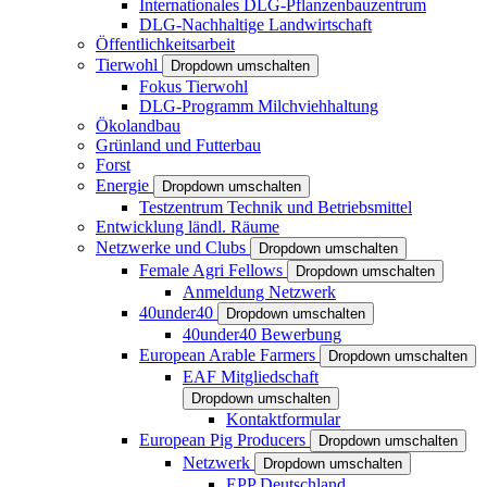
Internationales DLG-Pflanzenbauzentrum
DLG-Nachhaltige Landwirtschaft
Öffentlichkeitsarbeit
Tierwohl
Dropdown umschalten
Fokus Tierwohl
DLG-Programm Milchviehhaltung
Ökolandbau
Grünland und Futterbau
Forst
Energie
Dropdown umschalten
Testzentrum Technik und Betriebsmittel
Entwicklung ländl. Räume
Netzwerke und Clubs
Dropdown umschalten
Female Agri Fellows
Dropdown umschalten
Anmeldung Netzwerk
40under40
Dropdown umschalten
40under40 Bewerbung
European Arable Farmers
Dropdown umschalten
EAF Mitgliedschaft
Dropdown umschalten
Kontaktformular
European Pig Producers
Dropdown umschalten
Netzwerk
Dropdown umschalten
EPP Deutschland