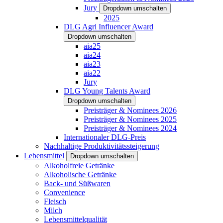
Jury
Dropdown umschalten
2025
DLG Agri Influencer Award
Dropdown umschalten
aia25
aia24
aia23
aia22
Jury
DLG Young Talents Award
Dropdown umschalten
Preisträger & Nominees 2026
Preisträger & Nominees 2025
Preisträger & Nominees 2024
Internationaler DLG-Preis
Nachhaltige Produktivitätssteigerung
Lebensmittel
Dropdown umschalten
Alkoholfreie Getränke
Alkoholische Getränke
Back- und Süßwaren
Convenience
Fleisch
Milch
Lebensmittelqualität