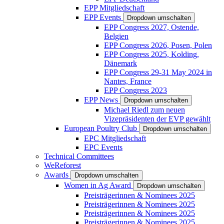
EPP Mitgliedschaft
EPP Events
Dropdown umschalten
EPP Congress 2027, Ostende,
Belgien
EPP Congress 2026, Posen, Polen
EPP Congress 2025, Kolding,
Dänemark
EPP Congress 29-31 May 2024 in
Nantes, France
EPP Congress 2023
EPP News
Dropdown umschalten
Michael Riedl zum neuen
Vizepräsidenten der EVP gewählt
European Poultry Club
Dropdown umschalten
EPC Mitgliedschaft
EPC Events
Technical Committees
WeReforest
Awards
Dropdown umschalten
Women in Ag Award
Dropdown umschalten
Preisträgerinnen & Nominees 2025
Preisträgerinnen & Nominees 2025
Preisträgerinnen & Nominees 2025
Preisträgerinnen & Nominees 2025