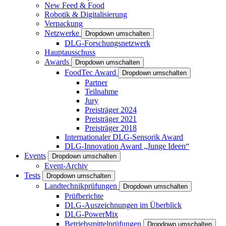
New Feed & Food
Robotik & Digitalisierung
Verpackung
Netzwerke
Dropdown umschalten
DLG-Forschungsnetzwerk
Hauptausschuss
Awards
Dropdown umschalten
FoodTec Award
Dropdown umschalten
Partner
Teilnahme
Jury
Preisträger 2024
Preisträger 2021
Preisträger 2018
Internationaler DLG-Sensorik Award
DLG-Innovation Award „Junge Ideen“
Events
Dropdown umschalten
Event-Archiv
Tests
Dropdown umschalten
Landtechnikprüfungen
Dropdown umschalten
Prüfberichte
DLG-Auszeichnungen im Überblick
DLG-PowerMix
Betriebsmittelprüfungen
Dropdown umschalten