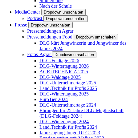
Studierende
Nach der Schule
MediaCenter
Dropdown umschalten
Podcast
Dropdown umschalten
Presse
Dropdown umschalten
Pressemeldungen Agrar
Pressemeldungen Food
Dropdown umschalten
DLG kürt Jungwinzerin und Jungwinzer des
Jahres 2024
Fotos-Agrar
Dropdown umschalten
DLG-Feldtage 2026
DLG-Wintertagung 2026
AGRITECHNICA 2025
DLG-Waldtage 2025
DLG-Unternehmertage 2025
Land.Technik für Profis 2025
DLG-Wintertagung 2025
EuroTier 2024
DLG-Unternehmertage 2024
Ehrungen für 25 Jahre DLG Mitgliedschaft
(DLG-Feldtage 2024)
DLG-Wintertagung 2024
Land.Technik für Profis 2024
Jahrestagung Junge DLG 2023