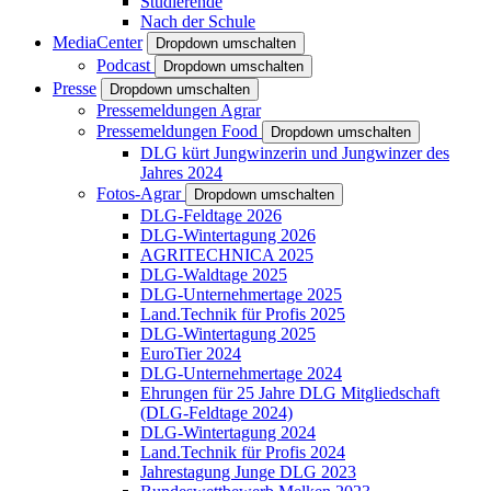
Studierende
Nach der Schule
MediaCenter
Dropdown umschalten
Podcast
Dropdown umschalten
Presse
Dropdown umschalten
Pressemeldungen Agrar
Pressemeldungen Food
Dropdown umschalten
DLG kürt Jungwinzerin und Jungwinzer des
Jahres 2024
Fotos-Agrar
Dropdown umschalten
DLG-Feldtage 2026
DLG-Wintertagung 2026
AGRITECHNICA 2025
DLG-Waldtage 2025
DLG-Unternehmertage 2025
Land.Technik für Profis 2025
DLG-Wintertagung 2025
EuroTier 2024
DLG-Unternehmertage 2024
Ehrungen für 25 Jahre DLG Mitgliedschaft
(DLG-Feldtage 2024)
DLG-Wintertagung 2024
Land.Technik für Profis 2024
Jahrestagung Junge DLG 2023