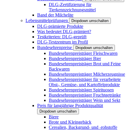
DLG-Zertifizierung für
Tierkennzeichnungsmittel
Band der Milchelite
Lebensmittelprüfungen
Dropdown umschalten
DLG-prämierte Produkte
Was bedeutet DLG-prämiert?
Testkriterien: DLG-geprüft
DLG-Testzentrum im Profil
Bundesehrenpreise
Dropdown umschalten
Bundesehrenpreisträger Fleischwaren
Bundesehrenpreisträger Bier
Bundesehrenpreisträger Brot und Feine
Backwaren
Bundesehrenpreisträger Milcherzeugnisse
Bundesehrenpreisträger für verarbeitete
Obst-, Gemüse- und Kartoffelprodukte
Bundesehrenpreisträger Spirituosen
Bundesehrenpreisträger Fruchtgetränke
Bundesehrenpreisträger Wein und Sekt
Preis für langjährige Produktqualität
Dropdown umschalten
Biere
Brote und Kleingebäck
Cerealien, Backgrund- und -rohstoffe