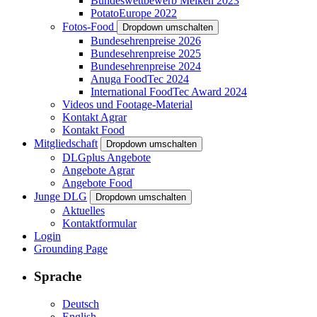
Bundeswettbewerb Melken 2023
PotatoEurope 2022
Fotos-Food
Dropdown umschalten
Bundesehrenpreise 2026
Bundesehrenpreise 2025
Bundesehrenpreise 2024
Anuga FoodTec 2024
International FoodTec Award 2024
Videos und Footage-Material
Kontakt Agrar
Kontakt Food
Mitgliedschaft
Dropdown umschalten
DLGplus Angebote
Angebote Agrar
Angebote Food
Junge DLG
Dropdown umschalten
Aktuelles
Kontaktformular
Login
Grounding Page
Sprache
Deutsch
English