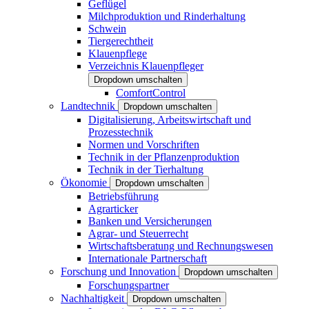
Geflügel
Milchproduktion und Rinderhaltung
Schwein
Tiergerechtheit
Klauenpflege
Verzeichnis Klauenpfleger
Dropdown umschalten
ComfortControl
Landtechnik
Dropdown umschalten
Digitalisierung, Arbeitswirtschaft und
Prozesstechnik
Normen und Vorschriften
Technik in der Pflanzenproduktion
Technik in der Tierhaltung
Ökonomie
Dropdown umschalten
Betriebsführung
Agrarticker
Banken und Versicherungen
Agrar- und Steuerrecht
Wirtschaftsberatung und Rechnungswesen
Internationale Partnerschaft
Forschung und Innovation
Dropdown umschalten
Forschungspartner
Nachhaltigkeit
Dropdown umschalten