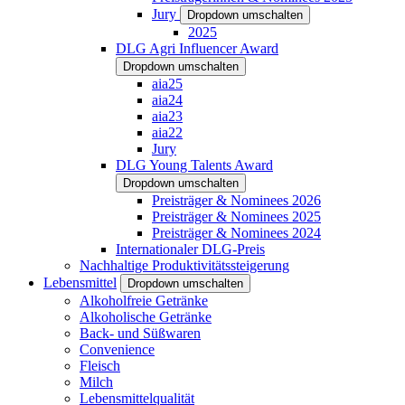
Jury
Dropdown umschalten
2025
DLG Agri Influencer Award
Dropdown umschalten
aia25
aia24
aia23
aia22
Jury
DLG Young Talents Award
Dropdown umschalten
Preisträger & Nominees 2026
Preisträger & Nominees 2025
Preisträger & Nominees 2024
Internationaler DLG-Preis
Nachhaltige Produktivitätssteigerung
Lebensmittel
Dropdown umschalten
Alkoholfreie Getränke
Alkoholische Getränke
Back- und Süßwaren
Convenience
Fleisch
Milch
Lebensmittelqualität