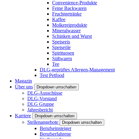
Convenience-Produkte
Feine Backwaren
Fruchtgetränke
Kaffee
Molkereiprodukte
Mineralwasser
Schinken und Wurst
Speiseeis
Speiseöle
Spirituosen
Süßwaren
Tee
DLG-geprüftes Allergen-Management
Test Petfood
Magazin
Über uns
Dropdown umschalten
DLG-Ausschüsse
DLG-Vorstand
DLG Gruppe
Jahresbericht
Karriere
Dropdown umschalten
Stellenangebote
Dropdown umschalten
Berufseinsteiger
Berufserfahrene