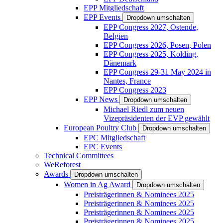
EPP Mitgliedschaft
EPP Events
Dropdown umschalten
EPP Congress 2027, Ostende,
Belgien
EPP Congress 2026, Posen, Polen
EPP Congress 2025, Kolding,
Dänemark
EPP Congress 29-31 May 2024 in
Nantes, France
EPP Congress 2023
EPP News
Dropdown umschalten
Michael Riedl zum neuen
Vizepräsidenten der EVP gewählt
European Poultry Club
Dropdown umschalten
EPC Mitgliedschaft
EPC Events
Technical Committees
WeReforest
Awards
Dropdown umschalten
Women in Ag Award
Dropdown umschalten
Preisträgerinnen & Nominees 2025
Preisträgerinnen & Nominees 2025
Preisträgerinnen & Nominees 2025
Preisträgerinnen & Nominees 2025