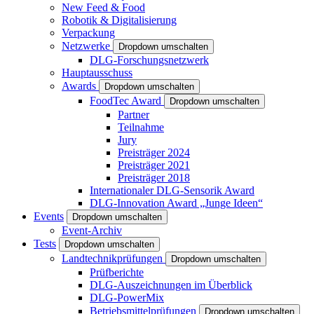
New Feed & Food
Robotik & Digitalisierung
Verpackung
Netzwerke
Dropdown umschalten
DLG-Forschungsnetzwerk
Hauptausschuss
Awards
Dropdown umschalten
FoodTec Award
Dropdown umschalten
Partner
Teilnahme
Jury
Preisträger 2024
Preisträger 2021
Preisträger 2018
Internationaler DLG-Sensorik Award
DLG-Innovation Award „Junge Ideen“
Events
Dropdown umschalten
Event-Archiv
Tests
Dropdown umschalten
Landtechnikprüfungen
Dropdown umschalten
Prüfberichte
DLG-Auszeichnungen im Überblick
DLG-PowerMix
Betriebsmittelprüfungen
Dropdown umschalten