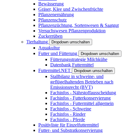
Bewässerung
Gräser, Klee und Zwischenfrüchte
Pflanzenernährung
Pflanzenschutz
Pflanzenzüchtung, Sortenwesen & Saatgut
Versuchswesen Pflanzenproduktion
Zuckerrüben
Tierhaltung
Dropdown umschalten
Aquakultur
Futter und Fütterung
Dropdown umschalten
Fütterungsstrategie Milchkühe
Datenbank Futtermittel
Futtermittel.NET
Dropdown umschalten
Stallbilanz in schweine- und
geflügelhaltenden Betrieben nach
Emissionsrecht (BVT)
Fachinfos - Nährstoffausscheidung
Fachinfos - Futterkonservierung
Fachinfos - Futtermittel allgemein
Fachinfos - Schweine
Fachinfos - Rinder
Fachinfos - Pferde
Positivliste für Einzelfuttermittel
Futter- und Substratkonservierung