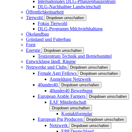
Internationales DLG-Pflanzenbauzentrum
DLG-Nachhaltige Landwirtschaft
Öffentlichkeitsarbeit
Tierwohl
Dropdown umschalten
Fokus Tierwohl
DLG-Programm Milchviehhaltung
Ökolandbau
Grünland und Futterbau
Forst
Energie
Dropdown umschalten
Testzentrum Technik und Betriebsmittel
Entwicklung ländl. Räume
Netzwerke und Clubs
Dropdown umschalten
Female Agri Fellows
Dropdown umschalten
Anmeldung Netzwerk
40under40
Dropdown umschalten
40under40 Bewerbung
European Arable Farmers
Dropdown umschalten
EAF Mitgliedschaft
Dropdown umschalten
Kontaktformular
European Pig Producers
Dropdown umschalten
Netzwerk
Dropdown umschalten
EPP Deutschland