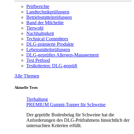
Prüfberichte
Landtechnikprüfungen
Betriebsmittelprüfungen
Band der Milchelite
Tierwohl
Nachhaltigkeit
Technical Committees
DLG-prämierte Produkte
Lebensmittelprüfungen
DLG-geprüftes Allergen-Management
Test Petfood
Testkriterien: DLG-geprüft
Alle Themen
Aktuelle Tests
Tierhaltung
PREMIUM Gummi-Topper für Schweine
Der geprüfte Bodenbelag für Schweine hat die
Anforderungen des DLG-Prüfrahmens hinsichtlich der
untersuchten Kriterien erfüllt.