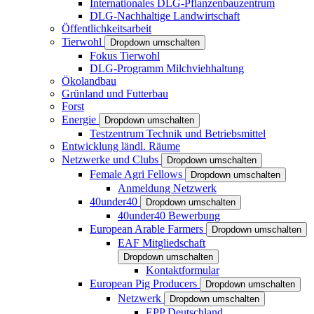
Internationales DLG-Pflanzenbauzentrum
DLG-Nachhaltige Landwirtschaft
Öffentlichkeitsarbeit
Tierwohl
Dropdown umschalten
Fokus Tierwohl
DLG-Programm Milchviehhaltung
Ökolandbau
Grünland und Futterbau
Forst
Energie
Dropdown umschalten
Testzentrum Technik und Betriebsmittel
Entwicklung ländl. Räume
Netzwerke und Clubs
Dropdown umschalten
Female Agri Fellows
Dropdown umschalten
Anmeldung Netzwerk
40under40
Dropdown umschalten
40under40 Bewerbung
European Arable Farmers
Dropdown umschalten
EAF Mitgliedschaft
Dropdown umschalten
Kontaktformular
European Pig Producers
Dropdown umschalten
Netzwerk
Dropdown umschalten
EPP Deutschland