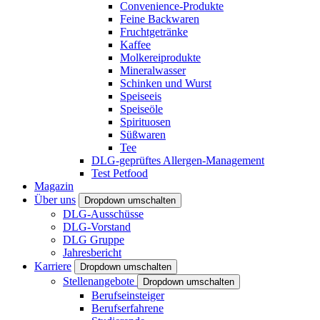
Convenience-Produkte
Feine Backwaren
Fruchtgetränke
Kaffee
Molkereiprodukte
Mineralwasser
Schinken und Wurst
Speiseeis
Speiseöle
Spirituosen
Süßwaren
Tee
DLG-geprüftes Allergen-Management
Test Petfood
Magazin
Über uns
Dropdown umschalten
DLG-Ausschüsse
DLG-Vorstand
DLG Gruppe
Jahresbericht
Karriere
Dropdown umschalten
Stellenangebote
Dropdown umschalten
Berufseinsteiger
Berufserfahrene