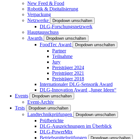
New Feed & Food
Robotik & Digitalisierung
Verpackung
Netzwerke
Dropdown umschalten
DLG-Forschungsnetzwerk
Hauptausschuss
Awards
Dropdown umschalten
FoodTec Award
Dropdown umschalten
Partner
Teilnahme
Jury
Preisträger 2024
Preisträger 2021
Preisträger 2018
Internationaler DLG-Sensorik Award
DLG-Innovation Award „Junge Ideen“
Events
Dropdown umschalten
Event-Archiv
Tests
Dropdown umschalten
Landtechnikprüfungen
Dropdown umschalten
Prüfberichte
DLG-Auszeichnungen im Überblick
DLG-PowerMix
Betriebsmittelprüfungen
Dropdown umschalten