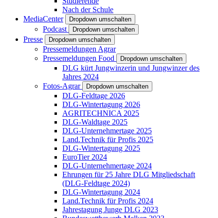
Studierende
Nach der Schule
MediaCenter
Dropdown umschalten
Podcast
Dropdown umschalten
Presse
Dropdown umschalten
Pressemeldungen Agrar
Pressemeldungen Food
Dropdown umschalten
DLG kürt Jungwinzerin und Jungwinzer des
Jahres 2024
Fotos-Agrar
Dropdown umschalten
DLG-Feldtage 2026
DLG-Wintertagung 2026
AGRITECHNICA 2025
DLG-Waldtage 2025
DLG-Unternehmertage 2025
Land.Technik für Profis 2025
DLG-Wintertagung 2025
EuroTier 2024
DLG-Unternehmertage 2024
Ehrungen für 25 Jahre DLG Mitgliedschaft
(DLG-Feldtage 2024)
DLG-Wintertagung 2024
Land.Technik für Profis 2024
Jahrestagung Junge DLG 2023