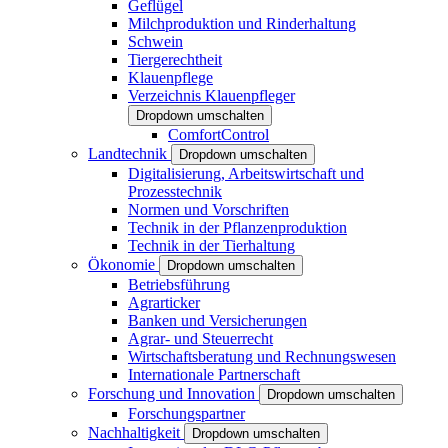
Geflügel
Milchproduktion und Rinderhaltung
Schwein
Tiergerechtheit
Klauenpflege
Verzeichnis Klauenpfleger
Dropdown umschalten
ComfortControl
Landtechnik
Dropdown umschalten
Digitalisierung, Arbeitswirtschaft und
Prozesstechnik
Normen und Vorschriften
Technik in der Pflanzenproduktion
Technik in der Tierhaltung
Ökonomie
Dropdown umschalten
Betriebsführung
Agrarticker
Banken und Versicherungen
Agrar- und Steuerrecht
Wirtschaftsberatung und Rechnungswesen
Internationale Partnerschaft
Forschung und Innovation
Dropdown umschalten
Forschungspartner
Nachhaltigkeit
Dropdown umschalten