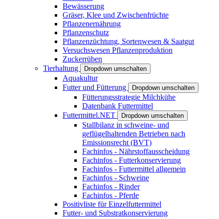
Bewässerung
Gräser, Klee und Zwischenfrüchte
Pflanzenernährung
Pflanzenschutz
Pflanzenzüchtung, Sortenwesen & Saatgut
Versuchswesen Pflanzenproduktion
Zuckerrüben
Tierhaltung
Dropdown umschalten
Aquakultur
Futter und Fütterung
Dropdown umschalten
Fütterungsstrategie Milchkühe
Datenbank Futtermittel
Futtermittel.NET
Dropdown umschalten
Stallbilanz in schweine- und
geflügelhaltenden Betrieben nach
Emissionsrecht (BVT)
Fachinfos - Nährstoffausscheidung
Fachinfos - Futterkonservierung
Fachinfos - Futtermittel allgemein
Fachinfos - Schweine
Fachinfos - Rinder
Fachinfos - Pferde
Positivliste für Einzelfuttermittel
Futter- und Substratkonservierung