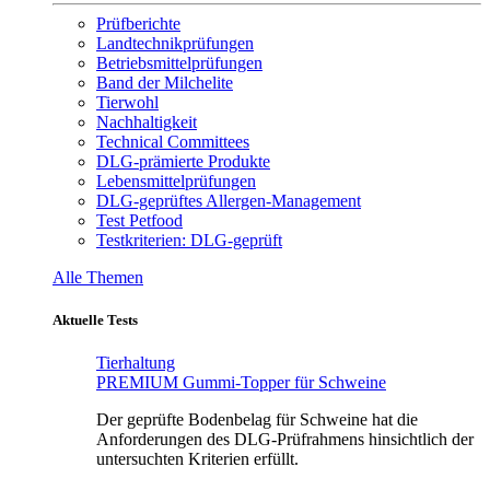
Prüfberichte
Landtechnikprüfungen
Betriebsmittelprüfungen
Band der Milchelite
Tierwohl
Nachhaltigkeit
Technical Committees
DLG-prämierte Produkte
Lebensmittelprüfungen
DLG-geprüftes Allergen-Management
Test Petfood
Testkriterien: DLG-geprüft
Alle Themen
Aktuelle Tests
Tierhaltung
PREMIUM Gummi-Topper für Schweine
Der geprüfte Bodenbelag für Schweine hat die
Anforderungen des DLG-Prüfrahmens hinsichtlich der
untersuchten Kriterien erfüllt.