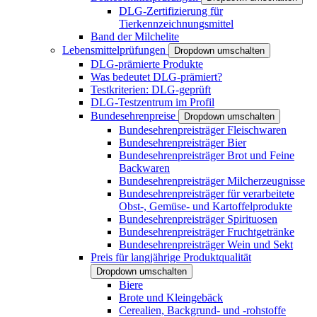
DLG-Zertifizierung für
Tierkennzeichnungsmittel
Band der Milchelite
Lebensmittelprüfungen
Dropdown umschalten
DLG-prämierte Produkte
Was bedeutet DLG-prämiert?
Testkriterien: DLG-geprüft
DLG-Testzentrum im Profil
Bundesehrenpreise
Dropdown umschalten
Bundesehrenpreisträger Fleischwaren
Bundesehrenpreisträger Bier
Bundesehrenpreisträger Brot und Feine
Backwaren
Bundesehrenpreisträger Milcherzeugnisse
Bundesehrenpreisträger für verarbeitete
Obst-, Gemüse- und Kartoffelprodukte
Bundesehrenpreisträger Spirituosen
Bundesehrenpreisträger Fruchtgetränke
Bundesehrenpreisträger Wein und Sekt
Preis für langjährige Produktqualität
Dropdown umschalten
Biere
Brote und Kleingebäck
Cerealien, Backgrund- und -rohstoffe