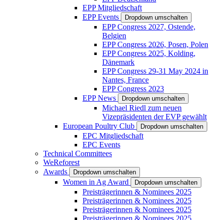
EPP Mitgliedschaft
EPP Events
Dropdown umschalten
EPP Congress 2027, Ostende,
Belgien
EPP Congress 2026, Posen, Polen
EPP Congress 2025, Kolding,
Dänemark
EPP Congress 29-31 May 2024 in
Nantes, France
EPP Congress 2023
EPP News
Dropdown umschalten
Michael Riedl zum neuen
Vizepräsidenten der EVP gewählt
European Poultry Club
Dropdown umschalten
EPC Mitgliedschaft
EPC Events
Technical Committees
WeReforest
Awards
Dropdown umschalten
Women in Ag Award
Dropdown umschalten
Preisträgerinnen & Nominees 2025
Preisträgerinnen & Nominees 2025
Preisträgerinnen & Nominees 2025
Preisträgerinnen & Nominees 2025