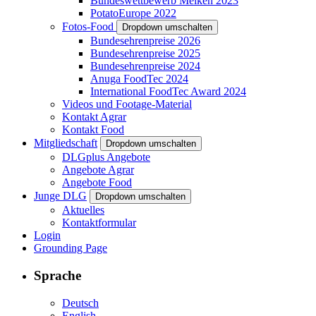
Bundeswettbewerb Melken 2023
PotatoEurope 2022
Fotos-Food
Dropdown umschalten
Bundesehrenpreise 2026
Bundesehrenpreise 2025
Bundesehrenpreise 2024
Anuga FoodTec 2024
International FoodTec Award 2024
Videos und Footage-Material
Kontakt Agrar
Kontakt Food
Mitgliedschaft
Dropdown umschalten
DLGplus Angebote
Angebote Agrar
Angebote Food
Junge DLG
Dropdown umschalten
Aktuelles
Kontaktformular
Login
Grounding Page
Sprache
Deutsch
English