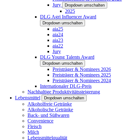
Jury
Dropdown umschalten
2025
DLG Agri Influencer Award
Dropdown umschalten
aia25
aia24
aia23
aia22
Jury
DLG Young Talents Award
Dropdown umschalten
Preisträger & Nominees 2026
Preisträger & Nominees 2025
Preisträger & Nominees 2024
Internationaler DLG-Preis
Nachhaltige Produktivitätssteigerung
Lebensmittel
Dropdown umschalten
Alkoholfreie Getränke
Alkoholische Getränke
Back- und Süßwaren
Convenience
Fleisch
Milch
Lebensmittelqualität