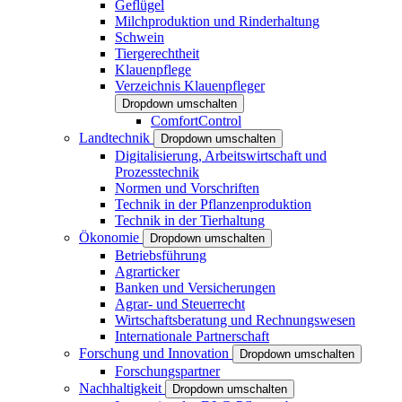
Geflügel
Milchproduktion und Rinderhaltung
Schwein
Tiergerechtheit
Klauenpflege
Verzeichnis Klauenpfleger
Dropdown umschalten
ComfortControl
Landtechnik
Dropdown umschalten
Digitalisierung, Arbeitswirtschaft und
Prozesstechnik
Normen und Vorschriften
Technik in der Pflanzenproduktion
Technik in der Tierhaltung
Ökonomie
Dropdown umschalten
Betriebsführung
Agrarticker
Banken und Versicherungen
Agrar- und Steuerrecht
Wirtschaftsberatung und Rechnungswesen
Internationale Partnerschaft
Forschung und Innovation
Dropdown umschalten
Forschungspartner
Nachhaltigkeit
Dropdown umschalten