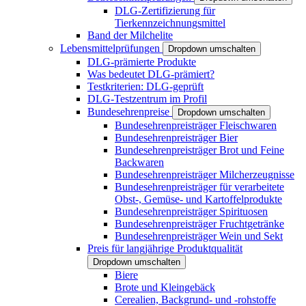
DLG-Zertifizierung für
Tierkennzeichnungsmittel
Band der Milchelite
Lebensmittelprüfungen
Dropdown umschalten
DLG-prämierte Produkte
Was bedeutet DLG-prämiert?
Testkriterien: DLG-geprüft
DLG-Testzentrum im Profil
Bundesehrenpreise
Dropdown umschalten
Bundesehrenpreisträger Fleischwaren
Bundesehrenpreisträger Bier
Bundesehrenpreisträger Brot und Feine
Backwaren
Bundesehrenpreisträger Milcherzeugnisse
Bundesehrenpreisträger für verarbeitete
Obst-, Gemüse- und Kartoffelprodukte
Bundesehrenpreisträger Spirituosen
Bundesehrenpreisträger Fruchtgetränke
Bundesehrenpreisträger Wein und Sekt
Preis für langjährige Produktqualität
Dropdown umschalten
Biere
Brote und Kleingebäck
Cerealien, Backgrund- und -rohstoffe