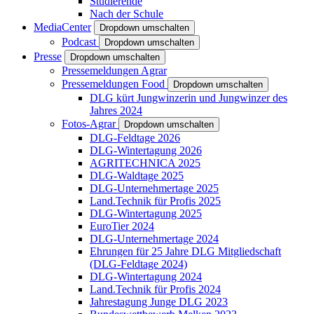
Studierende
Nach der Schule
MediaCenter
Dropdown umschalten
Podcast
Dropdown umschalten
Presse
Dropdown umschalten
Pressemeldungen Agrar
Pressemeldungen Food
Dropdown umschalten
DLG kürt Jungwinzerin und Jungwinzer des
Jahres 2024
Fotos-Agrar
Dropdown umschalten
DLG-Feldtage 2026
DLG-Wintertagung 2026
AGRITECHNICA 2025
DLG-Waldtage 2025
DLG-Unternehmertage 2025
Land.Technik für Profis 2025
DLG-Wintertagung 2025
EuroTier 2024
DLG-Unternehmertage 2024
Ehrungen für 25 Jahre DLG Mitgliedschaft
(DLG-Feldtage 2024)
DLG-Wintertagung 2024
Land.Technik für Profis 2024
Jahrestagung Junge DLG 2023