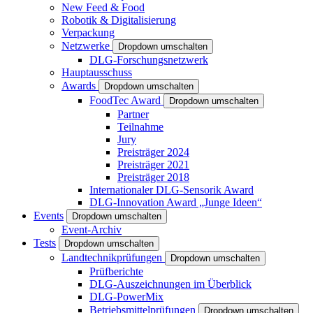
New Feed & Food
Robotik & Digitalisierung
Verpackung
Netzwerke
Dropdown umschalten
DLG-Forschungsnetzwerk
Hauptausschuss
Awards
Dropdown umschalten
FoodTec Award
Dropdown umschalten
Partner
Teilnahme
Jury
Preisträger 2024
Preisträger 2021
Preisträger 2018
Internationaler DLG-Sensorik Award
DLG-Innovation Award „Junge Ideen“
Events
Dropdown umschalten
Event-Archiv
Tests
Dropdown umschalten
Landtechnikprüfungen
Dropdown umschalten
Prüfberichte
DLG-Auszeichnungen im Überblick
DLG-PowerMix
Betriebsmittelprüfungen
Dropdown umschalten