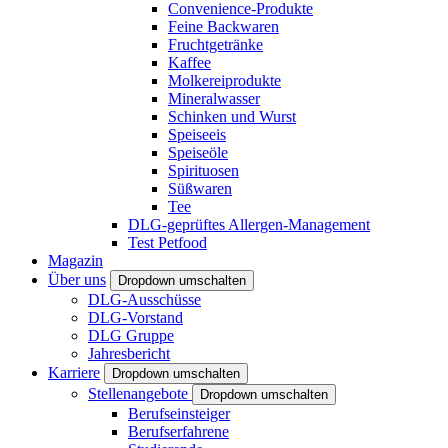
Convenience-Produkte
Feine Backwaren
Fruchtgetränke
Kaffee
Molkereiprodukte
Mineralwasser
Schinken und Wurst
Speiseeis
Speiseöle
Spirituosen
Süßwaren
Tee
DLG-geprüftes Allergen-Management
Test Petfood
Magazin
Über uns
Dropdown umschalten
DLG-Ausschüsse
DLG-Vorstand
DLG Gruppe
Jahresbericht
Karriere
Dropdown umschalten
Stellenangebote
Dropdown umschalten
Berufseinsteiger
Berufserfahrene