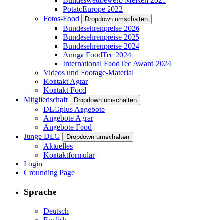
Bundeswettbewerb Melken 2023
PotatoEurope 2022
Fotos-Food
Dropdown umschalten
Bundesehrenpreise 2026
Bundesehrenpreise 2025
Bundesehrenpreise 2024
Anuga FoodTec 2024
International FoodTec Award 2024
Videos und Footage-Material
Kontakt Agrar
Kontakt Food
Mitgliedschaft
Dropdown umschalten
DLGplus Angebote
Angebote Agrar
Angebote Food
Junge DLG
Dropdown umschalten
Aktuelles
Kontaktformular
Login
Grounding Page
Sprache
Deutsch
English