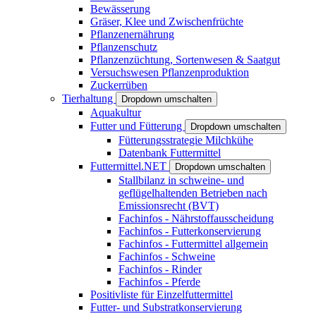
Bewässerung
Gräser, Klee und Zwischenfrüchte
Pflanzenernährung
Pflanzenschutz
Pflanzenzüchtung, Sortenwesen & Saatgut
Versuchswesen Pflanzenproduktion
Zuckerrüben
Tierhaltung
Dropdown umschalten
Aquakultur
Futter und Fütterung
Dropdown umschalten
Fütterungsstrategie Milchkühe
Datenbank Futtermittel
Futtermittel.NET
Dropdown umschalten
Stallbilanz in schweine- und
geflügelhaltenden Betrieben nach
Emissionsrecht (BVT)
Fachinfos - Nährstoffausscheidung
Fachinfos - Futterkonservierung
Fachinfos - Futtermittel allgemein
Fachinfos - Schweine
Fachinfos - Rinder
Fachinfos - Pferde
Positivliste für Einzelfuttermittel
Futter- und Substratkonservierung