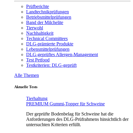
Prüfberichte
Landtechnikprüfungen
Betriebsmittelprüfungen
Band der Milchelite
Tierwohl
Nachhaltigkeit
Technical Committees
DLG-prämierte Produkte
Lebensmittelprüfungen
DLG-geprüftes Allergen-Management
Test Petfood
Testkriterien: DLG-geprüft
Alle Themen
Aktuelle Tests
Tierhaltung
PREMIUM Gummi-Topper für Schweine
Der geprüfte Bodenbelag für Schweine hat die
Anforderungen des DLG-Prüfrahmens hinsichtlich der
untersuchten Kriterien erfüllt.