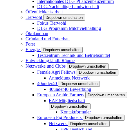
Internationales DLG-Pflanzenbauzentrum
DLG-Nachhaltige Landwirtschaft
Öffentlichkeitsarbeit
Tierwohl
Dropdown umschalten
Fokus Tierwohl
DLG-Programm Milchviehhaltung
Ökolandbau
Grünland und Futterbau
Forst
Energie
Dropdown umschalten
Testzentrum Technik und Betriebsmittel
Entwicklung ländl. Räume
Netzwerke und Clubs
Dropdown umschalten
Female Agri Fellows
Dropdown umschalten
Anmeldung Netzwerk
40under40
Dropdown umschalten
40under40 Bewerbung
European Arable Farmers
Dropdown umschalten
EAF Mitgliedschaft
Dropdown umschalten
Kontaktformular
European Pig Producers
Dropdown umschalten
Netzwerk
Dropdown umschalten
EPP Deutschland