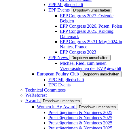
EPP Mitgliedschaft
EPP Events
Dropdown umschalten
EPP Congress 2027, Ostende,
Belgien
EPP Congress 2026, Posen, Polen
EPP Congress 2025, Kolding,
Dänemark
EPP Congress 29-31 May 2024 in
Nantes, France
EPP Congress 2023
EPP News
Dropdown umschalten
Michael Riedl zum neuen
Vizepräsidenten der EVP gewählt
European Poultry Club
Dropdown umschalten
EPC Mitgliedschaft
EPC Events
Technical Committees
WeReforest
Awards
Dropdown umschalten
Women in Ag Award
Dropdown umschalten
Preisträgerinnen & Nominees 2025
Preisträgerinnen & Nominees 2025
Preisträgerinnen & Nominees 2025
Preisträgerinnen & Nominees 2025