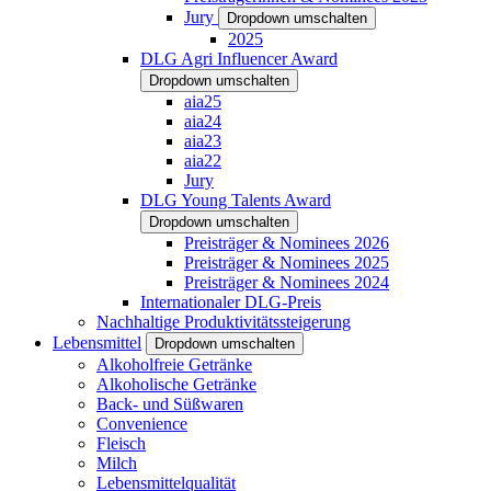
Jury
Dropdown umschalten
2025
DLG Agri Influencer Award
Dropdown umschalten
aia25
aia24
aia23
aia22
Jury
DLG Young Talents Award
Dropdown umschalten
Preisträger & Nominees 2026
Preisträger & Nominees 2025
Preisträger & Nominees 2024
Internationaler DLG-Preis
Nachhaltige Produktivitätssteigerung
Lebensmittel
Dropdown umschalten
Alkoholfreie Getränke
Alkoholische Getränke
Back- und Süßwaren
Convenience
Fleisch
Milch
Lebensmittelqualität