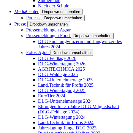
Studierende
Nach der Schule
MediaCenter
Dropdown umschalten
Podcast
Dropdown umschalten
Presse
Dropdown umschalten
Pressemeldungen Agrar
Pressemeldungen Food
Dropdown umschalten
DLG kürt Jungwinzerin und Jungwinzer des
Jahres 2024
Fotos-Agrar
Dropdown umschalten
DLG-Feldtage 2026
DLG-Wintertagung 2026
AGRITECHNICA 2025
DLG-Waldtage 2025
DLG-Unternehmertage 2025
Land.Technik für Profis 2025
DLG-Wintertagung 2025
EuroTier 2024
DLG-Unternehmertage 2024
Ehrungen für 25 Jahre DLG Mitgliedschaft
(DLG-Feldtage 2024)
DLG-Wintertagung 2024
Land.Technik für Profis 2024
Jahrestagung Junge DLG 2023