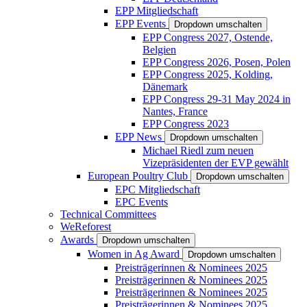
EPP Mitgliedschaft
EPP Events
Dropdown umschalten
EPP Congress 2027, Ostende,
Belgien
EPP Congress 2026, Posen, Polen
EPP Congress 2025, Kolding,
Dänemark
EPP Congress 29-31 May 2024 in
Nantes, France
EPP Congress 2023
EPP News
Dropdown umschalten
Michael Riedl zum neuen
Vizepräsidenten der EVP gewählt
European Poultry Club
Dropdown umschalten
EPC Mitgliedschaft
EPC Events
Technical Committees
WeReforest
Awards
Dropdown umschalten
Women in Ag Award
Dropdown umschalten
Preisträgerinnen & Nominees 2025
Preisträgerinnen & Nominees 2025
Preisträgerinnen & Nominees 2025
Preisträgerinnen & Nominees 2025