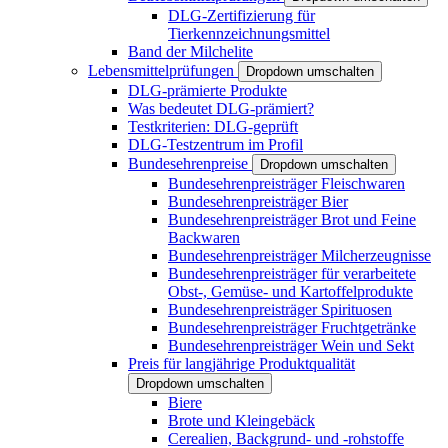
DLG-Zertifizierung für
Tierkennzeichnungsmittel
Band der Milchelite
Lebensmittelprüfungen
Dropdown umschalten
DLG-prämierte Produkte
Was bedeutet DLG-prämiert?
Testkriterien: DLG-geprüft
DLG-Testzentrum im Profil
Bundesehrenpreise
Dropdown umschalten
Bundesehrenpreisträger Fleischwaren
Bundesehrenpreisträger Bier
Bundesehrenpreisträger Brot und Feine
Backwaren
Bundesehrenpreisträger Milcherzeugnisse
Bundesehrenpreisträger für verarbeitete
Obst-, Gemüse- und Kartoffelprodukte
Bundesehrenpreisträger Spirituosen
Bundesehrenpreisträger Fruchtgetränke
Bundesehrenpreisträger Wein und Sekt
Preis für langjährige Produktqualität
Dropdown umschalten
Biere
Brote und Kleingebäck
Cerealien, Backgrund- und -rohstoffe