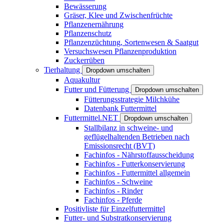
Bewässerung
Gräser, Klee und Zwischenfrüchte
Pflanzenernährung
Pflanzenschutz
Pflanzenzüchtung, Sortenwesen & Saatgut
Versuchswesen Pflanzenproduktion
Zuckerrüben
Tierhaltung
Dropdown umschalten
Aquakultur
Futter und Fütterung
Dropdown umschalten
Fütterungsstrategie Milchkühe
Datenbank Futtermittel
Futtermittel.NET
Dropdown umschalten
Stallbilanz in schweine- und
geflügelhaltenden Betrieben nach
Emissionsrecht (BVT)
Fachinfos - Nährstoffausscheidung
Fachinfos - Futterkonservierung
Fachinfos - Futtermittel allgemein
Fachinfos - Schweine
Fachinfos - Rinder
Fachinfos - Pferde
Positivliste für Einzelfuttermittel
Futter- und Substratkonservierung