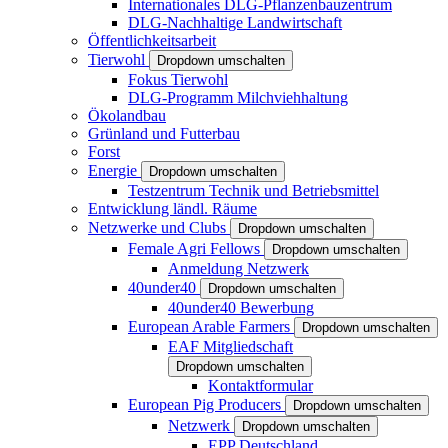
Internationales DLG-Pflanzenbauzentrum
DLG-Nachhaltige Landwirtschaft
Öffentlichkeitsarbeit
Tierwohl
Dropdown umschalten
Fokus Tierwohl
DLG-Programm Milchviehhaltung
Ökolandbau
Grünland und Futterbau
Forst
Energie
Dropdown umschalten
Testzentrum Technik und Betriebsmittel
Entwicklung ländl. Räume
Netzwerke und Clubs
Dropdown umschalten
Female Agri Fellows
Dropdown umschalten
Anmeldung Netzwerk
40under40
Dropdown umschalten
40under40 Bewerbung
European Arable Farmers
Dropdown umschalten
EAF Mitgliedschaft
Dropdown umschalten
Kontaktformular
European Pig Producers
Dropdown umschalten
Netzwerk
Dropdown umschalten
EPP Deutschland