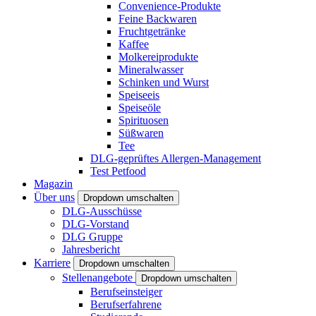
Convenience-Produkte
Feine Backwaren
Fruchtgetränke
Kaffee
Molkereiprodukte
Mineralwasser
Schinken und Wurst
Speiseeis
Speiseöle
Spirituosen
Süßwaren
Tee
DLG-geprüftes Allergen-Management
Test Petfood
Magazin
Über uns
Dropdown umschalten
DLG-Ausschüsse
DLG-Vorstand
DLG Gruppe
Jahresbericht
Karriere
Dropdown umschalten
Stellenangebote
Dropdown umschalten
Berufseinsteiger
Berufserfahrene