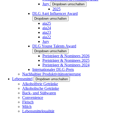
Jury
Dropdown umschalten
2025
DLG Agri Influencer Award
Dropdown umschalten
aia25
aia24
aia23
aia22
Jury
DLG Young Talents Award
Dropdown umschalten
Preisträger & Nominees 2026
Preisträger & Nominees 2025
Preisträger & Nominees 2024
Internationaler DLG-Preis
Nachhaltige Produktivitätssteigerung
Lebensmittel
Dropdown umschalten
Alkoholfreie Getränke
Alkoholische Getränke
Back- und Süßwaren
Convenience
Fleisch
Milch
Lebensmittelqualität