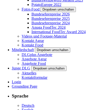
Bundeswettbewerb Melken 2023
PotatoEurope 2022
Fotos-Food
Dropdown umschalten
Bundesehrenpreise 2026
Bundesehrenpreise 2025
Bundesehrenpreise 2024
Anuga FoodTec 2024
International FoodTec Award 2024
Videos und Footage-Material
Kontakt Agrar
Kontakt Food
Mitgliedschaft
Dropdown umschalten
DLGplus Angebote
Angebote Agrar
Angebote Food
Junge DLG
Dropdown umschalten
Aktuelles
Kontaktformular
Login
Grounding Page
Sprache
Deutsch
English