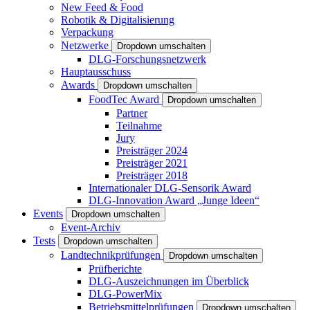
New Feed & Food
Robotik & Digitalisierung
Verpackung
Netzwerke
Dropdown umschalten
DLG-Forschungsnetzwerk
Hauptausschuss
Awards
Dropdown umschalten
FoodTec Award
Dropdown umschalten
Partner
Teilnahme
Jury
Preisträger 2024
Preisträger 2021
Preisträger 2018
Internationaler DLG-Sensorik Award
DLG-Innovation Award „Junge Ideen“
Events
Dropdown umschalten
Event-Archiv
Tests
Dropdown umschalten
Landtechnikprüfungen
Dropdown umschalten
Prüfberichte
DLG-Auszeichnungen im Überblick
DLG-PowerMix
Betriebsmittelprüfungen
Dropdown umschalten