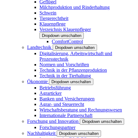
Geflügel
Milchproduktion und Rinderhaltung
Schwein
Tiergerechtheit
Klauenpflege
Verzeichnis Klauenpfleger
Dropdown umschalten
ComfortControl
Landtechnik
Dropdown umschalten
Digitalisierung, Arbeitswirtschaft und
Prozesstechnik
Normen und Vorschriften
Technik in der Pflanzenproduktion
Technik in der Tierhaltung
Ökonomie
Dropdown umschalten
Betriebsführung
Agrarticker
Banken und Versicherungen
Agrar- und Steuerrecht
Wirtschaftsberatung und Rechnungswesen
Internationale Partnerschaft
Forschung und Innovation
Dropdown umschalten
Forschungspartner
Nachhaltigkeit
Dropdown umschalten