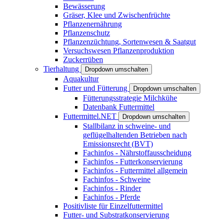
Bewässerung
Gräser, Klee und Zwischenfrüchte
Pflanzenernährung
Pflanzenschutz
Pflanzenzüchtung, Sortenwesen & Saatgut
Versuchswesen Pflanzenproduktion
Zuckerrüben
Tierhaltung
Dropdown umschalten
Aquakultur
Futter und Fütterung
Dropdown umschalten
Fütterungsstrategie Milchkühe
Datenbank Futtermittel
Futtermittel.NET
Dropdown umschalten
Stallbilanz in schweine- und
geflügelhaltenden Betrieben nach
Emissionsrecht (BVT)
Fachinfos - Nährstoffausscheidung
Fachinfos - Futterkonservierung
Fachinfos - Futtermittel allgemein
Fachinfos - Schweine
Fachinfos - Rinder
Fachinfos - Pferde
Positivliste für Einzelfuttermittel
Futter- und Substratkonservierung