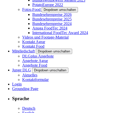
Bundeswettbewerb Melken 2023
PotatoEurope 2022
Fotos-Food
Dropdown umschalten
Bundesehrenpreise 2026
Bundesehrenpreise 2025
Bundesehrenpreise 2024
Anuga FoodTec 2024
International FoodTec Award 2024
Videos und Footage-Material
Kontakt Agrar
Kontakt Food
Mitgliedschaft
Dropdown umschalten
DLGplus Angebote
Angebote Agrar
Angebote Food
Junge DLG
Dropdown umschalten
Aktuelles
Kontaktformular
Login
Grounding Page
Sprache
Deutsch
English