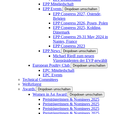
EPP Mitgliedschaft
EPP Events
Dropdown umschalten
EPP Congress 2027, Ostende,
Belgien
EPP Congress 2026, Posen, Polen
EPP Congress 2025, Kolding,
Dänemark
EPP Congress 29-31 May 2024 in
Nantes, France
EPP Congress 2023
EPP News
Dropdown umschalten
Michael Riedl zum neuen
Vizepräsidenten der EVP gewählt
European Poultry Club
Dropdown umschalten
EPC Mitgliedschaft
EPC Events
Technical Committees
WeReforest
Awards
Dropdown umschalten
Women in Ag Award
Dropdown umschalten
Preisträgerinnen & Nominees 2025
Preisträgerinnen & Nominees 2025
Preisträgerinnen & Nominees 2025
Preisträgerinnen & Nominees 2025