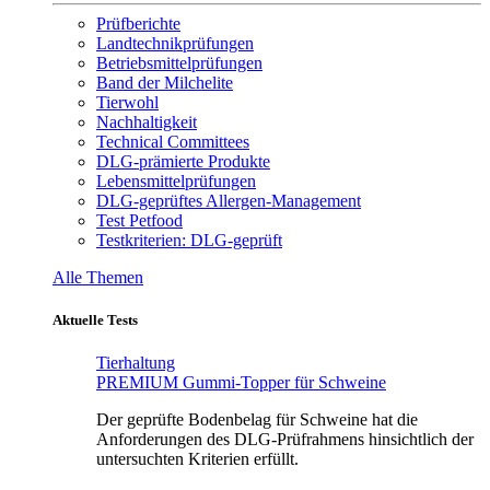
Prüfberichte
Landtechnikprüfungen
Betriebsmittelprüfungen
Band der Milchelite
Tierwohl
Nachhaltigkeit
Technical Committees
DLG-prämierte Produkte
Lebensmittelprüfungen
DLG-geprüftes Allergen-Management
Test Petfood
Testkriterien: DLG-geprüft
Alle Themen
Aktuelle Tests
Tierhaltung
PREMIUM Gummi-Topper für Schweine
Der geprüfte Bodenbelag für Schweine hat die
Anforderungen des DLG-Prüfrahmens hinsichtlich der
untersuchten Kriterien erfüllt.