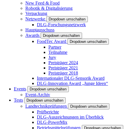
New Feed & Food
Robotik & Digitalisierung
Verpackung
Netzwerke
Dropdown umschalten
DLG-Forschungsnetzwerk
Hauptausschuss
Awards
Dropdown umschalten
FoodTec Award
Dropdown umschalten
Partner
Teilnahme
Jury
Preisträger 2024
Preisträger 2021
Preisträger 2018
Internationaler DLG-Sensorik Award
DLG-Innovation Award „Junge Ideen“
Events
Dropdown umschalten
Event-Archiv
Tests
Dropdown umschalten
Landtechnikprüfungen
Dropdown umschalten
Prüfberichte
DLG-Auszeichnungen im Überblick
DLG-PowerMix
Betriebsmittelprüfungen
Dropdown umschalten