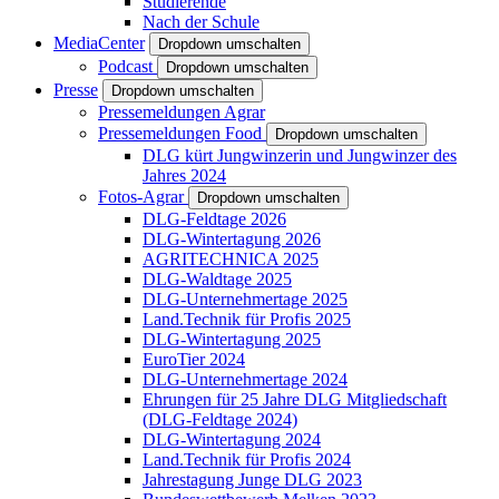
Studierende
Nach der Schule
MediaCenter
Dropdown umschalten
Podcast
Dropdown umschalten
Presse
Dropdown umschalten
Pressemeldungen Agrar
Pressemeldungen Food
Dropdown umschalten
DLG kürt Jungwinzerin und Jungwinzer des
Jahres 2024
Fotos-Agrar
Dropdown umschalten
DLG-Feldtage 2026
DLG-Wintertagung 2026
AGRITECHNICA 2025
DLG-Waldtage 2025
DLG-Unternehmertage 2025
Land.Technik für Profis 2025
DLG-Wintertagung 2025
EuroTier 2024
DLG-Unternehmertage 2024
Ehrungen für 25 Jahre DLG Mitgliedschaft
(DLG-Feldtage 2024)
DLG-Wintertagung 2024
Land.Technik für Profis 2024
Jahrestagung Junge DLG 2023