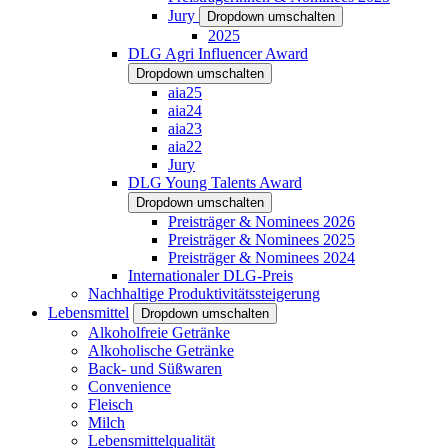
Jury
Dropdown umschalten
2025
DLG Agri Influencer Award
Dropdown umschalten
aia25
aia24
aia23
aia22
Jury
DLG Young Talents Award
Dropdown umschalten
Preisträger & Nominees 2026
Preisträger & Nominees 2025
Preisträger & Nominees 2024
Internationaler DLG-Preis
Nachhaltige Produktivitätssteigerung
Lebensmittel
Dropdown umschalten
Alkoholfreie Getränke
Alkoholische Getränke
Back- und Süßwaren
Convenience
Fleisch
Milch
Lebensmittelqualität