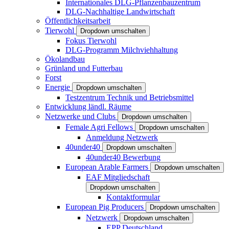
Internationales DLG-Pflanzenbauzentrum
DLG-Nachhaltige Landwirtschaft
Öffentlichkeitsarbeit
Tierwohl
Dropdown umschalten
Fokus Tierwohl
DLG-Programm Milchviehhaltung
Ökolandbau
Grünland und Futterbau
Forst
Energie
Dropdown umschalten
Testzentrum Technik und Betriebsmittel
Entwicklung ländl. Räume
Netzwerke und Clubs
Dropdown umschalten
Female Agri Fellows
Dropdown umschalten
Anmeldung Netzwerk
40under40
Dropdown umschalten
40under40 Bewerbung
European Arable Farmers
Dropdown umschalten
EAF Mitgliedschaft
Dropdown umschalten
Kontaktformular
European Pig Producers
Dropdown umschalten
Netzwerk
Dropdown umschalten
EPP Deutschland