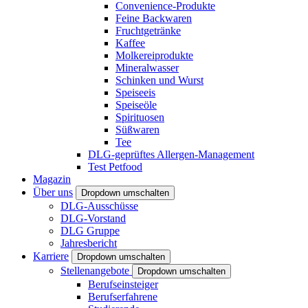
Convenience-Produkte
Feine Backwaren
Fruchtgetränke
Kaffee
Molkereiprodukte
Mineralwasser
Schinken und Wurst
Speiseeis
Speiseöle
Spirituosen
Süßwaren
Tee
DLG-geprüftes Allergen-Management
Test Petfood
Magazin
Über uns
Dropdown umschalten
DLG-Ausschüsse
DLG-Vorstand
DLG Gruppe
Jahresbericht
Karriere
Dropdown umschalten
Stellenangebote
Dropdown umschalten
Berufseinsteiger
Berufserfahrene