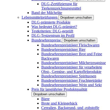
DLG-Zertifizierung für
Tierkennzeichnungsmittel
Band der Milchelite
Lebensmittelprüfungen
Dropdown umschalten
DLG-prämierte Produkte
Was bedeutet DLG-prämiert?
Testkriterien: DLG-geprüft
DLG-Testzentrum im Profil
Bundesehrenpreise
Dropdown umschalten
Bundesehrenpreisträger Fleischwaren
Bundesehrenpreisträger Bier
Bundesehrenpreisträger Brot und Feine
Backwaren
Bundesehrenpreisträger Milcherzeugnisse
Bundesehrenpreisträger für verarbeitete
Obst-, Gemüse- und Kartoffelprodukte
Bundesehrenpreisträger Spirituosen
Bundesehrenpreisträger Fruchtgetränke
Bundesehrenpreisträger Wein und Sekt
Preis für langjährige Produktqualität
Dropdown umschalten
Biere
Brote und Kleingebäck
Cerealien, Backgrund- und -rohstoffe