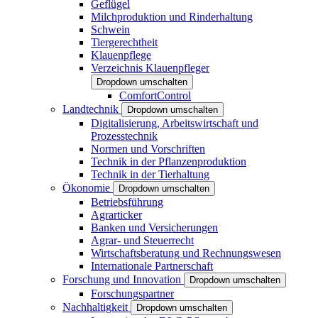
Geflügel
Milchproduktion und Rinderhaltung
Schwein
Tiergerechtheit
Klauenpflege
Verzeichnis Klauenpfleger
Dropdown umschalten
ComfortControl
Landtechnik
Dropdown umschalten
Digitalisierung, Arbeitswirtschaft und
Prozesstechnik
Normen und Vorschriften
Technik in der Pflanzenproduktion
Technik in der Tierhaltung
Ökonomie
Dropdown umschalten
Betriebsführung
Agrarticker
Banken und Versicherungen
Agrar- und Steuerrecht
Wirtschaftsberatung und Rechnungswesen
Internationale Partnerschaft
Forschung und Innovation
Dropdown umschalten
Forschungspartner
Nachhaltigkeit
Dropdown umschalten