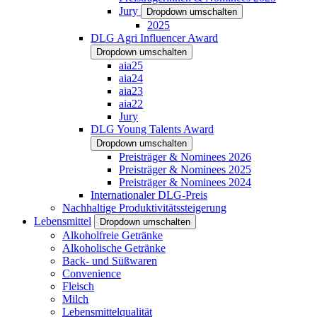
Jury
Dropdown umschalten
2025
DLG Agri Influencer Award
Dropdown umschalten
aia25
aia24
aia23
aia22
Jury
DLG Young Talents Award
Dropdown umschalten
Preisträger & Nominees 2026
Preisträger & Nominees 2025
Preisträger & Nominees 2024
Internationaler DLG-Preis
Nachhaltige Produktivitätssteigerung
Lebensmittel
Dropdown umschalten
Alkoholfreie Getränke
Alkoholische Getränke
Back- und Süßwaren
Convenience
Fleisch
Milch
Lebensmittelqualität