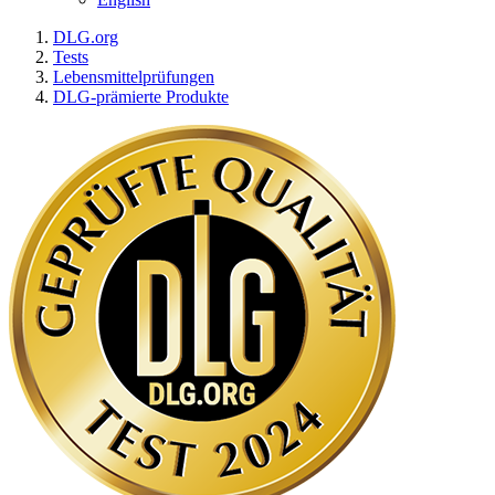
DLG.org
Tests
Lebensmittelprüfungen
DLG-prämierte Produkte