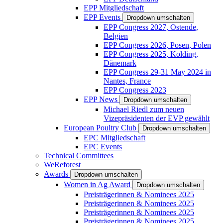
EPP Mitgliedschaft
EPP Events
Dropdown umschalten
EPP Congress 2027, Ostende,
Belgien
EPP Congress 2026, Posen, Polen
EPP Congress 2025, Kolding,
Dänemark
EPP Congress 29-31 May 2024 in
Nantes, France
EPP Congress 2023
EPP News
Dropdown umschalten
Michael Riedl zum neuen
Vizepräsidenten der EVP gewählt
European Poultry Club
Dropdown umschalten
EPC Mitgliedschaft
EPC Events
Technical Committees
WeReforest
Awards
Dropdown umschalten
Women in Ag Award
Dropdown umschalten
Preisträgerinnen & Nominees 2025
Preisträgerinnen & Nominees 2025
Preisträgerinnen & Nominees 2025
Preisträgerinnen & Nominees 2025