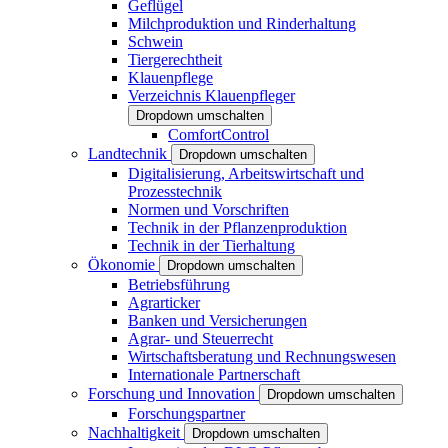
Geflügel
Milchproduktion und Rinderhaltung
Schwein
Tiergerechtheit
Klauenpflege
Verzeichnis Klauenpfleger
Dropdown umschalten
ComfortControl
Landtechnik
Dropdown umschalten
Digitalisierung, Arbeitswirtschaft und
Prozesstechnik
Normen und Vorschriften
Technik in der Pflanzenproduktion
Technik in der Tierhaltung
Ökonomie
Dropdown umschalten
Betriebsführung
Agrarticker
Banken und Versicherungen
Agrar- und Steuerrecht
Wirtschaftsberatung und Rechnungswesen
Internationale Partnerschaft
Forschung und Innovation
Dropdown umschalten
Forschungspartner
Nachhaltigkeit
Dropdown umschalten