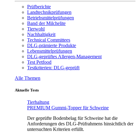
Prüfberichte
Landtechnikprüfungen
Betriebsmittelprüfungen
Band der Milchelite
Tierwohl
Nachhaltigkeit
Technical Committees
DLG-prämierte Produkte
Lebensmittelprüfungen
DLG-geprüftes Allergen-Management
Test Petfood
Testkriterien: DLG-geprüft
Alle Themen
Aktuelle Tests
Tierhaltung
PREMIUM Gummi-Topper für Schweine
Der geprüfte Bodenbelag für Schweine hat die
Anforderungen des DLG-Prüfrahmens hinsichtlich der
untersuchten Kriterien erfüllt.