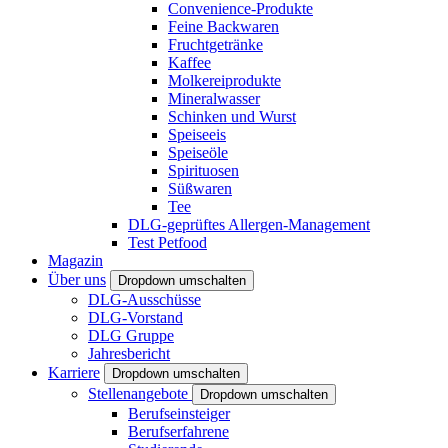
Convenience-Produkte
Feine Backwaren
Fruchtgetränke
Kaffee
Molkereiprodukte
Mineralwasser
Schinken und Wurst
Speiseeis
Speiseöle
Spirituosen
Süßwaren
Tee
DLG-geprüftes Allergen-Management
Test Petfood
Magazin
Über uns
Dropdown umschalten
DLG-Ausschüsse
DLG-Vorstand
DLG Gruppe
Jahresbericht
Karriere
Dropdown umschalten
Stellenangebote
Dropdown umschalten
Berufseinsteiger
Berufserfahrene