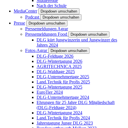
Studierende
Nach der Schule
MediaCenter
Dropdown umschalten
Podcast
Dropdown umschalten
Presse
Dropdown umschalten
Pressemeldungen Agrar
Pressemeldungen Food
Dropdown umschalten
DLG kürt Jungwinzerin und Jungwinzer des
Jahres 2024
Fotos-Agrar
Dropdown umschalten
DLG-Feldtage 2026
DLG-Wintertagung 2026
AGRITECHNICA 2025
DLG-Waldtage 2025
DLG-Unternehmertage 2025
Land.Technik für Profis 2025
DLG-Wintertagung 2025
EuroTier 2024
DLG-Unternehmertage 2024
Ehrungen für 25 Jahre DLG Mitgliedschaft
(DLG-Feldtage 2024)
DLG-Wintertagung 2024
Land.Technik für Profis 2024
Jahrestagung Junge DLG 2023