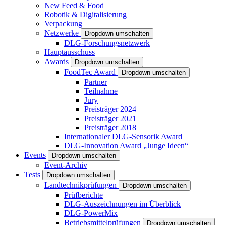
New Feed & Food
Robotik & Digitalisierung
Verpackung
Netzwerke
Dropdown umschalten
DLG-Forschungsnetzwerk
Hauptausschuss
Awards
Dropdown umschalten
FoodTec Award
Dropdown umschalten
Partner
Teilnahme
Jury
Preisträger 2024
Preisträger 2021
Preisträger 2018
Internationaler DLG-Sensorik Award
DLG-Innovation Award „Junge Ideen“
Events
Dropdown umschalten
Event-Archiv
Tests
Dropdown umschalten
Landtechnikprüfungen
Dropdown umschalten
Prüfberichte
DLG-Auszeichnungen im Überblick
DLG-PowerMix
Betriebsmittelprüfungen
Dropdown umschalten