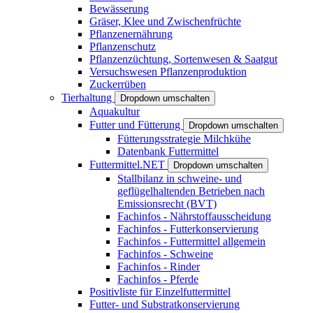
Bewässerung
Gräser, Klee und Zwischenfrüchte
Pflanzenernährung
Pflanzenschutz
Pflanzenzüchtung, Sortenwesen & Saatgut
Versuchswesen Pflanzenproduktion
Zuckerrüben
Tierhaltung
Dropdown umschalten
Aquakultur
Futter und Fütterung
Dropdown umschalten
Fütterungsstrategie Milchkühe
Datenbank Futtermittel
Futtermittel.NET
Dropdown umschalten
Stallbilanz in schweine- und
geflügelhaltenden Betrieben nach
Emissionsrecht (BVT)
Fachinfos - Nährstoffausscheidung
Fachinfos - Futterkonservierung
Fachinfos - Futtermittel allgemein
Fachinfos - Schweine
Fachinfos - Rinder
Fachinfos - Pferde
Positivliste für Einzelfuttermittel
Futter- und Substratkonservierung