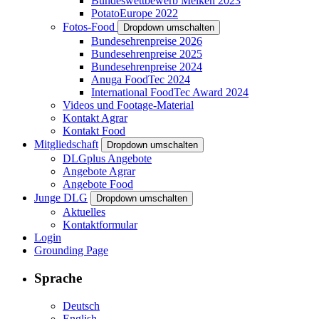
Bundeswettbewerb Melken 2023
PotatoEurope 2022
Fotos-Food
Dropdown umschalten
Bundesehrenpreise 2026
Bundesehrenpreise 2025
Bundesehrenpreise 2024
Anuga FoodTec 2024
International FoodTec Award 2024
Videos und Footage-Material
Kontakt Agrar
Kontakt Food
Mitgliedschaft
Dropdown umschalten
DLGplus Angebote
Angebote Agrar
Angebote Food
Junge DLG
Dropdown umschalten
Aktuelles
Kontaktformular
Login
Grounding Page
Sprache
Deutsch
English