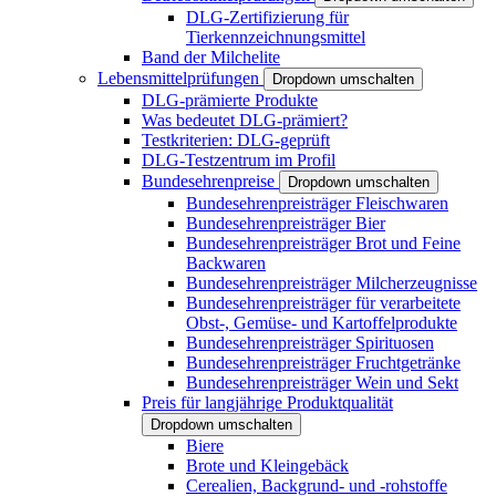
DLG-Zertifizierung für
Tierkennzeichnungsmittel
Band der Milchelite
Lebensmittelprüfungen
Dropdown umschalten
DLG-prämierte Produkte
Was bedeutet DLG-prämiert?
Testkriterien: DLG-geprüft
DLG-Testzentrum im Profil
Bundesehrenpreise
Dropdown umschalten
Bundesehrenpreisträger Fleischwaren
Bundesehrenpreisträger Bier
Bundesehrenpreisträger Brot und Feine
Backwaren
Bundesehrenpreisträger Milcherzeugnisse
Bundesehrenpreisträger für verarbeitete
Obst-, Gemüse- und Kartoffelprodukte
Bundesehrenpreisträger Spirituosen
Bundesehrenpreisträger Fruchtgetränke
Bundesehrenpreisträger Wein und Sekt
Preis für langjährige Produktqualität
Dropdown umschalten
Biere
Brote und Kleingebäck
Cerealien, Backgrund- und -rohstoffe