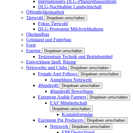
Internationales DLG-Pflanzenbauzentrum
DLG-Nachhaltige Landwirtschaft
Öffentlichkeitsarbeit
Tierwohl
Dropdown umschalten
Fokus Tierwohl
DLG-Programm Milchviehhaltung
Ökolandbau
Grünland und Futterbau
Forst
Energie
Dropdown umschalten
Testzentrum Technik und Betriebsmittel
Entwicklung ländl. Räume
Netzwerke und Clubs
Dropdown umschalten
Female Agri Fellows
Dropdown umschalten
Anmeldung Netzwerk
40under40
Dropdown umschalten
40under40 Bewerbung
European Arable Farmers
Dropdown umschalten
EAF Mitgliedschaft
Dropdown umschalten
Kontaktformular
European Pig Producers
Dropdown umschalten
Netzwerk
Dropdown umschalten
EPP Deutschland