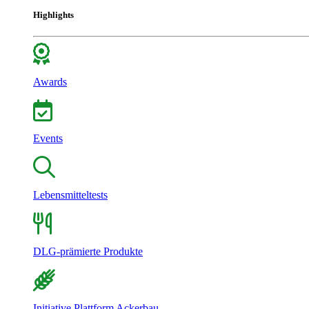
Highlights
Awards
Events
Lebensmitteltests
DLG-prämierte Produkte
Initiative Plattform Ackerbau