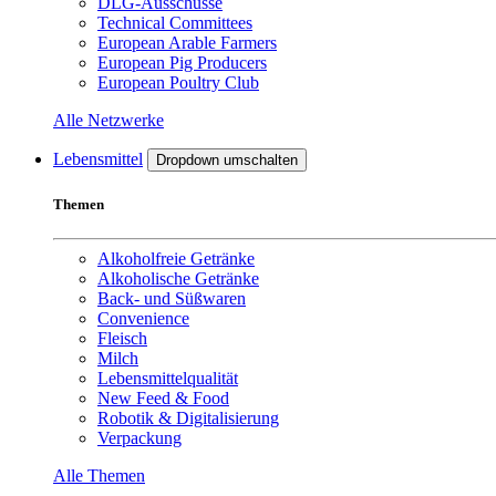
DLG-Ausschüsse
Technical Committees
European Arable Farmers
European Pig Producers
European Poultry Club
Alle Netzwerke
Lebensmittel
Dropdown umschalten
Themen
Alkoholfreie Getränke
Alkoholische Getränke
Back- und Süßwaren
Convenience
Fleisch
Milch
Lebensmittelqualität
New Feed & Food
Robotik & Digitalisierung
Verpackung
Alle Themen