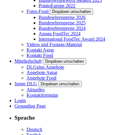
Bundeswettbewerb Melken 2023
PotatoEurope 2022
Fotos-Food
Dropdown umschalten
Bundesehrenpreise 2026
Bundesehrenpreise 2025
Bundesehrenpreise 2024
Anuga FoodTec 2024
International FoodTec Award 2024
Videos und Footage-Material
Kontakt Agrar
Kontakt Food
Mitgliedschaft
Dropdown umschalten
DLGplus Angebote
Angebote Agrar
Angebote Food
Junge DLG
Dropdown umschalten
Aktuelles
Kontaktformular
Login
Grounding Page
Sprache
Deutsch
English