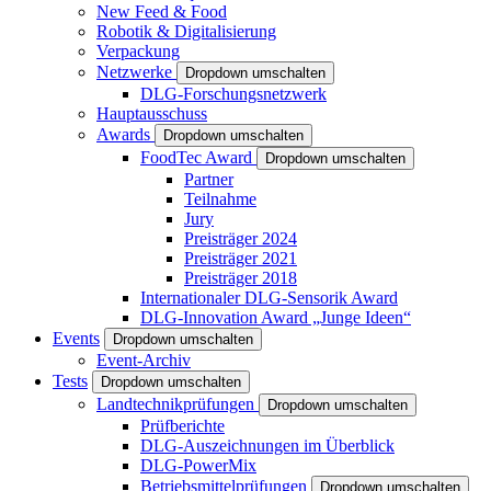
New Feed & Food
Robotik & Digitalisierung
Verpackung
Netzwerke
Dropdown umschalten
DLG-Forschungsnetzwerk
Hauptausschuss
Awards
Dropdown umschalten
FoodTec Award
Dropdown umschalten
Partner
Teilnahme
Jury
Preisträger 2024
Preisträger 2021
Preisträger 2018
Internationaler DLG-Sensorik Award
DLG-Innovation Award „Junge Ideen“
Events
Dropdown umschalten
Event-Archiv
Tests
Dropdown umschalten
Landtechnikprüfungen
Dropdown umschalten
Prüfberichte
DLG-Auszeichnungen im Überblick
DLG-PowerMix
Betriebsmittelprüfungen
Dropdown umschalten