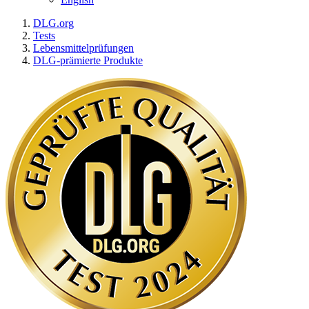
DLG.org
Tests
Lebensmittelprüfungen
DLG-prämierte Produkte