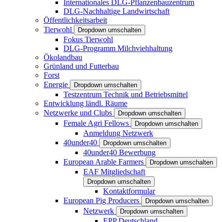
Internationales DLG-Pflanzenbauzentrum
DLG-Nachhaltige Landwirtschaft
Öffentlichkeitsarbeit
Tierwohl
Dropdown umschalten
Fokus Tierwohl
DLG-Programm Milchviehhaltung
Ökolandbau
Grünland und Futterbau
Forst
Energie
Dropdown umschalten
Testzentrum Technik und Betriebsmittel
Entwicklung ländl. Räume
Netzwerke und Clubs
Dropdown umschalten
Female Agri Fellows
Dropdown umschalten
Anmeldung Netzwerk
40under40
Dropdown umschalten
40under40 Bewerbung
European Arable Farmers
Dropdown umschalten
EAF Mitgliedschaft
Dropdown umschalten
Kontaktformular
European Pig Producers
Dropdown umschalten
Netzwerk
Dropdown umschalten
EPP Deutschland