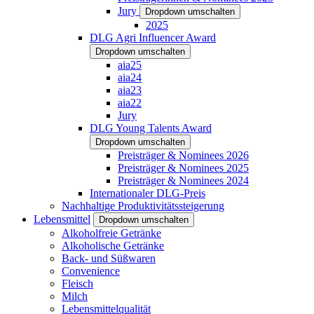
Jury
Dropdown umschalten
2025
DLG Agri Influencer Award
Dropdown umschalten
aia25
aia24
aia23
aia22
Jury
DLG Young Talents Award
Dropdown umschalten
Preisträger & Nominees 2026
Preisträger & Nominees 2025
Preisträger & Nominees 2024
Internationaler DLG-Preis
Nachhaltige Produktivitätssteigerung
Lebensmittel
Dropdown umschalten
Alkoholfreie Getränke
Alkoholische Getränke
Back- und Süßwaren
Convenience
Fleisch
Milch
Lebensmittelqualität