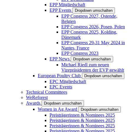
EPP Mitgliedschaft
EPP Events
Dropdown umschalten
EPP Congress 2027, Ostende,
Belgien
EPP Congress 2026, Posen, Polen
EPP Congress 2025, Kolding,
Dänemark
EPP Congress 29-31 May 2024 in
Nantes, France
EPP Congress 2023
EPP News
Dropdown umschalten
Michael Riedl zum neuen
Vizepräsidenten der EVP gewählt
European Poultry Club
Dropdown umschalten
EPC Mitgliedschaft
EPC Events
Technical Committees
WeReforest
Awards
Dropdown umschalten
Women in Ag Award
Dropdown umschalten
Preisträgerinnen & Nominees 2025
Preisträgerinnen & Nominees 2025
Preisträgerinnen & Nominees 2025
Preisträgerinnen & Nominees 2025