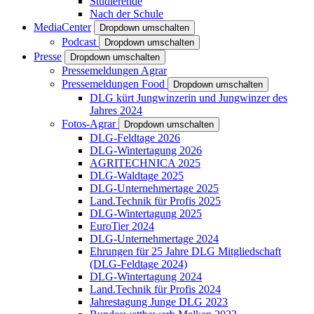
Studierende
Nach der Schule
MediaCenter
Dropdown umschalten
Podcast
Dropdown umschalten
Presse
Dropdown umschalten
Pressemeldungen Agrar
Pressemeldungen Food
Dropdown umschalten
DLG kürt Jungwinzerin und Jungwinzer des
Jahres 2024
Fotos-Agrar
Dropdown umschalten
DLG-Feldtage 2026
DLG-Wintertagung 2026
AGRITECHNICA 2025
DLG-Waldtage 2025
DLG-Unternehmertage 2025
Land.Technik für Profis 2025
DLG-Wintertagung 2025
EuroTier 2024
DLG-Unternehmertage 2024
Ehrungen für 25 Jahre DLG Mitgliedschaft
(DLG-Feldtage 2024)
DLG-Wintertagung 2024
Land.Technik für Profis 2024
Jahrestagung Junge DLG 2023