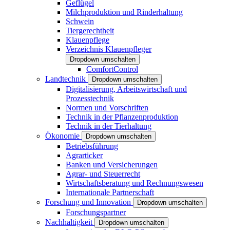
Geflügel
Milchproduktion und Rinderhaltung
Schwein
Tiergerechtheit
Klauenpflege
Verzeichnis Klauenpfleger
Dropdown umschalten
ComfortControl
Landtechnik
Dropdown umschalten
Digitalisierung, Arbeitswirtschaft und
Prozesstechnik
Normen und Vorschriften
Technik in der Pflanzenproduktion
Technik in der Tierhaltung
Ökonomie
Dropdown umschalten
Betriebsführung
Agrarticker
Banken und Versicherungen
Agrar- und Steuerrecht
Wirtschaftsberatung und Rechnungswesen
Internationale Partnerschaft
Forschung und Innovation
Dropdown umschalten
Forschungspartner
Nachhaltigkeit
Dropdown umschalten