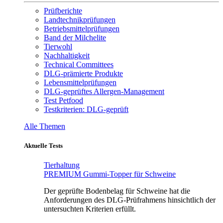
Prüfberichte
Landtechnikprüfungen
Betriebsmittelprüfungen
Band der Milchelite
Tierwohl
Nachhaltigkeit
Technical Committees
DLG-prämierte Produkte
Lebensmittelprüfungen
DLG-geprüftes Allergen-Management
Test Petfood
Testkriterien: DLG-geprüft
Alle Themen
Aktuelle Tests
Tierhaltung
PREMIUM Gummi-Topper für Schweine
Der geprüfte Bodenbelag für Schweine hat die
Anforderungen des DLG-Prüfrahmens hinsichtlich der
untersuchten Kriterien erfüllt.