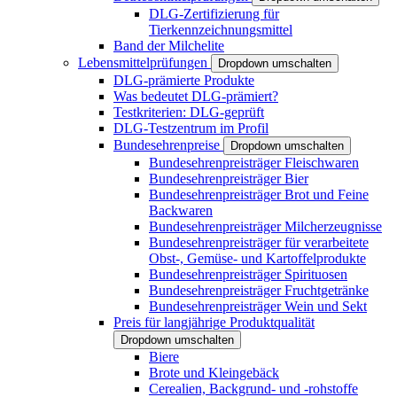
DLG-Zertifizierung für
Tierkennzeichnungsmittel
Band der Milchelite
Lebensmittelprüfungen
Dropdown umschalten
DLG-prämierte Produkte
Was bedeutet DLG-prämiert?
Testkriterien: DLG-geprüft
DLG-Testzentrum im Profil
Bundesehrenpreise
Dropdown umschalten
Bundesehrenpreisträger Fleischwaren
Bundesehrenpreisträger Bier
Bundesehrenpreisträger Brot und Feine
Backwaren
Bundesehrenpreisträger Milcherzeugnisse
Bundesehrenpreisträger für verarbeitete
Obst-, Gemüse- und Kartoffelprodukte
Bundesehrenpreisträger Spirituosen
Bundesehrenpreisträger Fruchtgetränke
Bundesehrenpreisträger Wein und Sekt
Preis für langjährige Produktqualität
Dropdown umschalten
Biere
Brote und Kleingebäck
Cerealien, Backgrund- und -rohstoffe