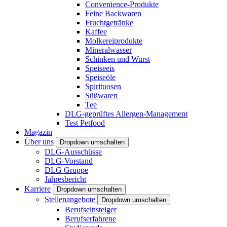
Convenience-Produkte
Feine Backwaren
Fruchtgetränke
Kaffee
Molkereiprodukte
Mineralwasser
Schinken und Wurst
Speiseeis
Speiseöle
Spirituosen
Süßwaren
Tee
DLG-geprüftes Allergen-Management
Test Petfood
Magazin
Über uns
Dropdown umschalten
DLG-Ausschüsse
DLG-Vorstand
DLG Gruppe
Jahresbericht
Karriere
Dropdown umschalten
Stellenangebote
Dropdown umschalten
Berufseinsteiger
Berufserfahrene