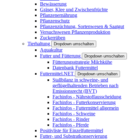
Bewässerung
Gräser, Klee und Zwischenfrüchte
Pflanzenernährung
Pflanzenschutz
Pflanzenzüchtung, Sortenwesen & Saatgut
Versuchswesen Pflanzenproduktion
Zuckerrüben
Tierhaltung
Dropdown umschalten
Aquakultur
Futter und Fütterung
Dropdown umschalten
Fütterungsstrategie Milchkühe
Datenbank Futtermittel
Futtermittel.NET
Dropdown umschalten
Stallbilanz in schweine- und
geflügelhaltenden Betrieben nach
Emissionsrecht (BVT)
Fachinfos - Nährstoffausscheidung
Fachinfos - Futterkonservierung
Fachinfos - Futtermittel allgemein
Fachinfos - Schweine
Fachinfos - Rinder
Fachinfos - Pferde
Positivliste für Einzelfuttermittel
Futter- und Substratkonservierung