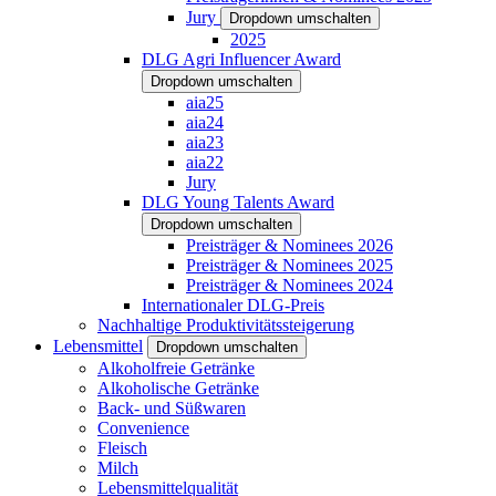
Jury
Dropdown umschalten
2025
DLG Agri Influencer Award
Dropdown umschalten
aia25
aia24
aia23
aia22
Jury
DLG Young Talents Award
Dropdown umschalten
Preisträger & Nominees 2026
Preisträger & Nominees 2025
Preisträger & Nominees 2024
Internationaler DLG-Preis
Nachhaltige Produktivitätssteigerung
Lebensmittel
Dropdown umschalten
Alkoholfreie Getränke
Alkoholische Getränke
Back- und Süßwaren
Convenience
Fleisch
Milch
Lebensmittelqualität