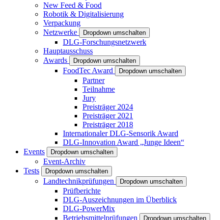
New Feed & Food
Robotik & Digitalisierung
Verpackung
Netzwerke
Dropdown umschalten
DLG-Forschungsnetzwerk
Hauptausschuss
Awards
Dropdown umschalten
FoodTec Award
Dropdown umschalten
Partner
Teilnahme
Jury
Preisträger 2024
Preisträger 2021
Preisträger 2018
Internationaler DLG-Sensorik Award
DLG-Innovation Award „Junge Ideen“
Events
Dropdown umschalten
Event-Archiv
Tests
Dropdown umschalten
Landtechnikprüfungen
Dropdown umschalten
Prüfberichte
DLG-Auszeichnungen im Überblick
DLG-PowerMix
Betriebsmittelprüfungen
Dropdown umschalten