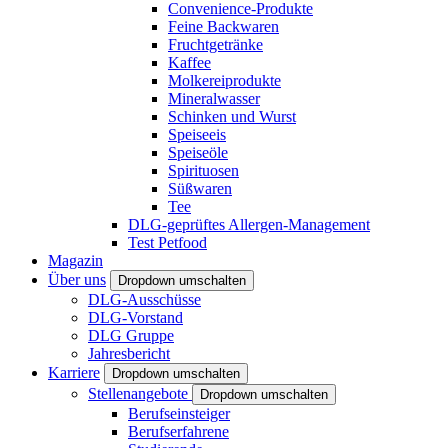
Convenience-Produkte
Feine Backwaren
Fruchtgetränke
Kaffee
Molkereiprodukte
Mineralwasser
Schinken und Wurst
Speiseeis
Speiseöle
Spirituosen
Süßwaren
Tee
DLG-geprüftes Allergen-Management
Test Petfood
Magazin
Über uns
Dropdown umschalten
DLG-Ausschüsse
DLG-Vorstand
DLG Gruppe
Jahresbericht
Karriere
Dropdown umschalten
Stellenangebote
Dropdown umschalten
Berufseinsteiger
Berufserfahrene