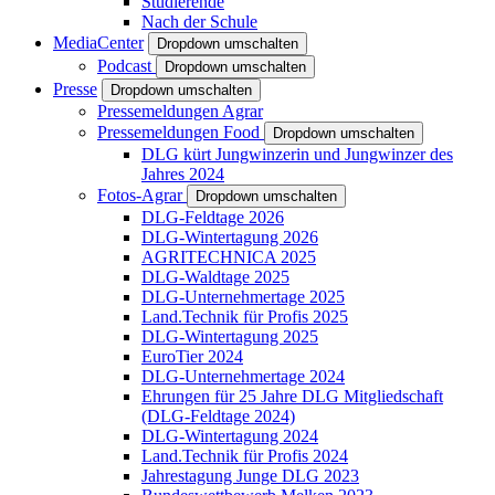
Studierende
Nach der Schule
MediaCenter
Dropdown umschalten
Podcast
Dropdown umschalten
Presse
Dropdown umschalten
Pressemeldungen Agrar
Pressemeldungen Food
Dropdown umschalten
DLG kürt Jungwinzerin und Jungwinzer des
Jahres 2024
Fotos-Agrar
Dropdown umschalten
DLG-Feldtage 2026
DLG-Wintertagung 2026
AGRITECHNICA 2025
DLG-Waldtage 2025
DLG-Unternehmertage 2025
Land.Technik für Profis 2025
DLG-Wintertagung 2025
EuroTier 2024
DLG-Unternehmertage 2024
Ehrungen für 25 Jahre DLG Mitgliedschaft
(DLG-Feldtage 2024)
DLG-Wintertagung 2024
Land.Technik für Profis 2024
Jahrestagung Junge DLG 2023