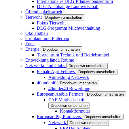
Internationales DLG-Pflanzenbauzentrum
DLG-Nachhaltige Landwirtschaft
Öffentlichkeitsarbeit
Tierwohl
Dropdown umschalten
Fokus Tierwohl
DLG-Programm Milchviehhaltung
Ökolandbau
Grünland und Futterbau
Forst
Energie
Dropdown umschalten
Testzentrum Technik und Betriebsmittel
Entwicklung ländl. Räume
Netzwerke und Clubs
Dropdown umschalten
Female Agri Fellows
Dropdown umschalten
Anmeldung Netzwerk
40under40
Dropdown umschalten
40under40 Bewerbung
European Arable Farmers
Dropdown umschalten
EAF Mitgliedschaft
Dropdown umschalten
Kontaktformular
European Pig Producers
Dropdown umschalten
Netzwerk
Dropdown umschalten
EPP Deutschland