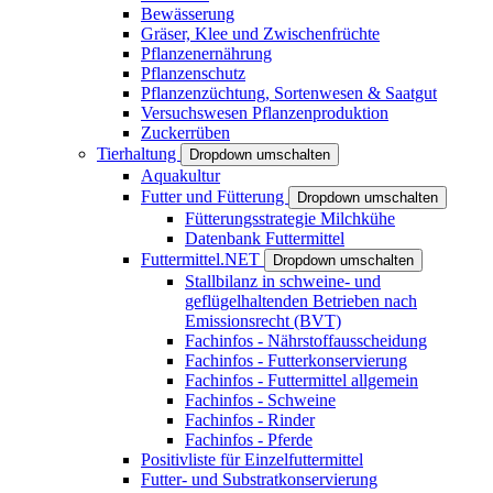
Bewässerung
Gräser, Klee und Zwischenfrüchte
Pflanzenernährung
Pflanzenschutz
Pflanzenzüchtung, Sortenwesen & Saatgut
Versuchswesen Pflanzenproduktion
Zuckerrüben
Tierhaltung
Dropdown umschalten
Aquakultur
Futter und Fütterung
Dropdown umschalten
Fütterungsstrategie Milchkühe
Datenbank Futtermittel
Futtermittel.NET
Dropdown umschalten
Stallbilanz in schweine- und
geflügelhaltenden Betrieben nach
Emissionsrecht (BVT)
Fachinfos - Nährstoffausscheidung
Fachinfos - Futterkonservierung
Fachinfos - Futtermittel allgemein
Fachinfos - Schweine
Fachinfos - Rinder
Fachinfos - Pferde
Positivliste für Einzelfuttermittel
Futter- und Substratkonservierung