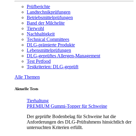
Prüfberichte
Landtechnikprüfungen
Betriebsmittelprüfungen
Band der Milchelite
Tierwohl
Nachhaltigkeit
Technical Committees
DLG-prämierte Produkte
Lebensmittelprüfungen
DLG-geprüftes Allergen-Management
Test Petfood
Testkriterien: DLG-geprüft
Alle Themen
Aktuelle Tests
Tierhaltung
PREMIUM Gummi-Topper für Schweine
Der geprüfte Bodenbelag für Schweine hat die
Anforderungen des DLG-Prüfrahmens hinsichtlich der
untersuchten Kriterien erfüllt.