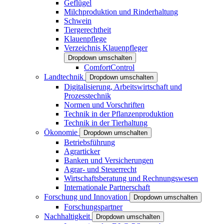
Geflügel
Milchproduktion und Rinderhaltung
Schwein
Tiergerechtheit
Klauenpflege
Verzeichnis Klauenpfleger
Dropdown umschalten
ComfortControl
Landtechnik
Dropdown umschalten
Digitalisierung, Arbeitswirtschaft und
Prozesstechnik
Normen und Vorschriften
Technik in der Pflanzenproduktion
Technik in der Tierhaltung
Ökonomie
Dropdown umschalten
Betriebsführung
Agrarticker
Banken und Versicherungen
Agrar- und Steuerrecht
Wirtschaftsberatung und Rechnungswesen
Internationale Partnerschaft
Forschung und Innovation
Dropdown umschalten
Forschungspartner
Nachhaltigkeit
Dropdown umschalten