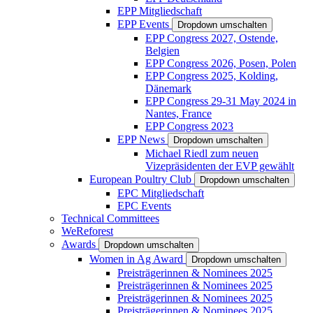
EPP Mitgliedschaft
EPP Events
Dropdown umschalten
EPP Congress 2027, Ostende,
Belgien
EPP Congress 2026, Posen, Polen
EPP Congress 2025, Kolding,
Dänemark
EPP Congress 29-31 May 2024 in
Nantes, France
EPP Congress 2023
EPP News
Dropdown umschalten
Michael Riedl zum neuen
Vizepräsidenten der EVP gewählt
European Poultry Club
Dropdown umschalten
EPC Mitgliedschaft
EPC Events
Technical Committees
WeReforest
Awards
Dropdown umschalten
Women in Ag Award
Dropdown umschalten
Preisträgerinnen & Nominees 2025
Preisträgerinnen & Nominees 2025
Preisträgerinnen & Nominees 2025
Preisträgerinnen & Nominees 2025