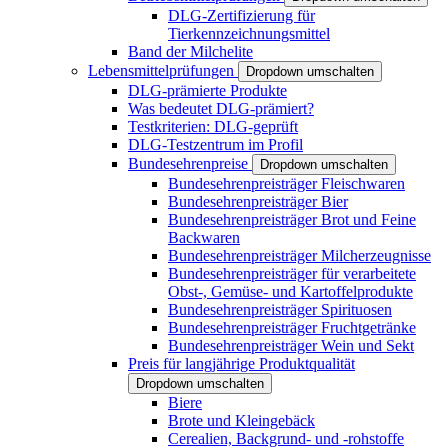
DLG-Zertifizierung für
Tierkennzeichnungsmittel
Band der Milchelite
Lebensmittelprüfungen
Dropdown umschalten
DLG-prämierte Produkte
Was bedeutet DLG-prämiert?
Testkriterien: DLG-geprüft
DLG-Testzentrum im Profil
Bundesehrenpreise
Dropdown umschalten
Bundesehrenpreisträger Fleischwaren
Bundesehrenpreisträger Bier
Bundesehrenpreisträger Brot und Feine
Backwaren
Bundesehrenpreisträger Milcherzeugnisse
Bundesehrenpreisträger für verarbeitete
Obst-, Gemüse- und Kartoffelprodukte
Bundesehrenpreisträger Spirituosen
Bundesehrenpreisträger Fruchtgetränke
Bundesehrenpreisträger Wein und Sekt
Preis für langjährige Produktqualität
Dropdown umschalten
Biere
Brote und Kleingebäck
Cerealien, Backgrund- und -rohstoffe