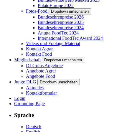
Bundeswettbewerb Melken 2023
PotatoEurope 2022
Fotos-Food
Dropdown umschalten
Bundesehrenpreise 2026
Bundesehrenpreise 2025
Bundesehrenpreise 2024
Anuga FoodTec 2024
International FoodTec Award 2024
Videos und Footage-Material
Kontakt Agrar
Kontakt Food
Mitgliedschaft
Dropdown umschalten
DLGplus Angebote
Angebote Agrar
Angebote Food
Junge DLG
Dropdown umschalten
Aktuelles
Kontaktformular
Login
Grounding Page
Sprache
Deutsch
English