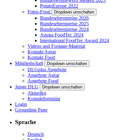
Bundeswettbewerb Melken 2023
PotatoEurope 2022
Fotos-Food
Dropdown umschalten
Bundesehrenpreise 2026
Bundesehrenpreise 2025
Bundesehrenpreise 2024
Anuga FoodTec 2024
International FoodTec Award 2024
Videos und Footage-Material
Kontakt Agrar
Kontakt Food
Mitgliedschaft
Dropdown umschalten
DLGplus Angebote
Angebote Agrar
Angebote Food
Junge DLG
Dropdown umschalten
Aktuelles
Kontaktformular
Login
Grounding Page
Sprache
Deutsch
English