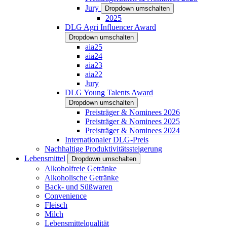
Jury
Dropdown umschalten
2025
DLG Agri Influencer Award
Dropdown umschalten
aia25
aia24
aia23
aia22
Jury
DLG Young Talents Award
Dropdown umschalten
Preisträger & Nominees 2026
Preisträger & Nominees 2025
Preisträger & Nominees 2024
Internationaler DLG-Preis
Nachhaltige Produktivitätssteigerung
Lebensmittel
Dropdown umschalten
Alkoholfreie Getränke
Alkoholische Getränke
Back- und Süßwaren
Convenience
Fleisch
Milch
Lebensmittelqualität