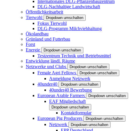
Internationales DLG-Pflanzenbauzentrum
DLG-Nachhaltige Landwirtschaft
Öffentlichkeitsarbeit
Tierwohl
Dropdown umschalten
Fokus Tierwohl
DLG-Programm Milchviehhaltung
Ökolandbau
Grünland und Futterbau
Forst
Energie
Dropdown umschalten
Testzentrum Technik und Betriebsmittel
Entwicklung ländl. Räume
Netzwerke und Clubs
Dropdown umschalten
Female Agri Fellows
Dropdown umschalten
Anmeldung Netzwerk
40under40
Dropdown umschalten
40under40 Bewerbung
European Arable Farmers
Dropdown umschalten
EAF Mitgliedschaft
Dropdown umschalten
Kontaktformular
European Pig Producers
Dropdown umschalten
Netzwerk
Dropdown umschalten
EPP Deutschland