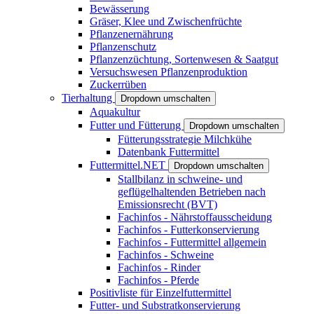
Bewässerung
Gräser, Klee und Zwischenfrüchte
Pflanzenernährung
Pflanzenschutz
Pflanzenzüchtung, Sortenwesen & Saatgut
Versuchswesen Pflanzenproduktion
Zuckerrüben
Tierhaltung
Dropdown umschalten
Aquakultur
Futter und Fütterung
Dropdown umschalten
Fütterungsstrategie Milchkühe
Datenbank Futtermittel
Futtermittel.NET
Dropdown umschalten
Stallbilanz in schweine- und
geflügelhaltenden Betrieben nach
Emissionsrecht (BVT)
Fachinfos - Nährstoffausscheidung
Fachinfos - Futterkonservierung
Fachinfos - Futtermittel allgemein
Fachinfos - Schweine
Fachinfos - Rinder
Fachinfos - Pferde
Positivliste für Einzelfuttermittel
Futter- und Substratkonservierung