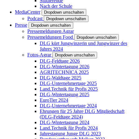
Studierende
Nach der Schule
MediaCenter
Dropdown umschalten
Podcast
Dropdown umschalten
Presse
Dropdown umschalten
Pressemeldungen Agrar
Pressemeldungen Food
Dropdown umschalten
DLG kürt Jungwinzerin und Jungwinzer des
Jahres 2024
Fotos-Agrar
Dropdown umschalten
DLG-Feldtage 2026
DLG-Wintertagung 2026
AGRITECHNICA 2025
DLG-Waldtage 2025
DLG-Unternehmertage 2025
Land.Technik für Profis 2025
DLG-Wintertagung 2025
EuroTier 2024
DLG-Unternehmertage 2024
Ehrungen für 25 Jahre DLG Mitgliedschaft
(DLG-Feldtage 2024)
DLG-Wintertagung 2024
Land.Technik für Profis 2024
Jahrestagung Junge DLG 2023