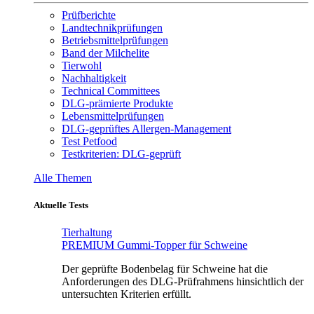
Prüfberichte
Landtechnikprüfungen
Betriebsmittelprüfungen
Band der Milchelite
Tierwohl
Nachhaltigkeit
Technical Committees
DLG-prämierte Produkte
Lebensmittelprüfungen
DLG-geprüftes Allergen-Management
Test Petfood
Testkriterien: DLG-geprüft
Alle Themen
Aktuelle Tests
Tierhaltung
PREMIUM Gummi-Topper für Schweine
Der geprüfte Bodenbelag für Schweine hat die
Anforderungen des DLG-Prüfrahmens hinsichtlich der
untersuchten Kriterien erfüllt.