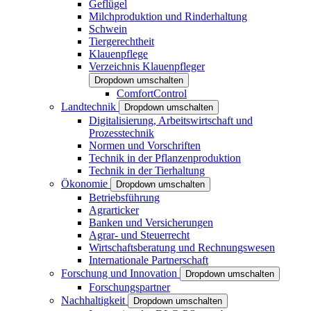
Geflügel
Milchproduktion und Rinderhaltung
Schwein
Tiergerechtheit
Klauenpflege
Verzeichnis Klauenpfleger
Dropdown umschalten
ComfortControl
Landtechnik
Dropdown umschalten
Digitalisierung, Arbeitswirtschaft und
Prozesstechnik
Normen und Vorschriften
Technik in der Pflanzenproduktion
Technik in der Tierhaltung
Ökonomie
Dropdown umschalten
Betriebsführung
Agrarticker
Banken und Versicherungen
Agrar- und Steuerrecht
Wirtschaftsberatung und Rechnungswesen
Internationale Partnerschaft
Forschung und Innovation
Dropdown umschalten
Forschungspartner
Nachhaltigkeit
Dropdown umschalten