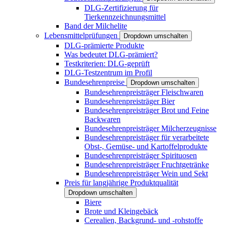
DLG-Zertifizierung für
Tierkennzeichnungsmittel
Band der Milchelite
Lebensmittelprüfungen
Dropdown umschalten
DLG-prämierte Produkte
Was bedeutet DLG-prämiert?
Testkriterien: DLG-geprüft
DLG-Testzentrum im Profil
Bundesehrenpreise
Dropdown umschalten
Bundesehrenpreisträger Fleischwaren
Bundesehrenpreisträger Bier
Bundesehrenpreisträger Brot und Feine
Backwaren
Bundesehrenpreisträger Milcherzeugnisse
Bundesehrenpreisträger für verarbeitete
Obst-, Gemüse- und Kartoffelprodukte
Bundesehrenpreisträger Spirituosen
Bundesehrenpreisträger Fruchtgetränke
Bundesehrenpreisträger Wein und Sekt
Preis für langjährige Produktqualität
Dropdown umschalten
Biere
Brote und Kleingebäck
Cerealien, Backgrund- und -rohstoffe