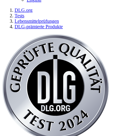
DLG.org
Tests
Lebensmittelprüfungen
DLG-prämierte Produkte