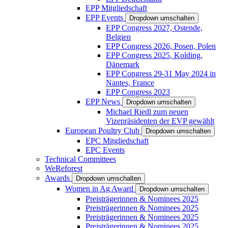
EPP Mitgliedschaft
EPP Events
Dropdown umschalten
EPP Congress 2027, Ostende,
Belgien
EPP Congress 2026, Posen, Polen
EPP Congress 2025, Kolding,
Dänemark
EPP Congress 29-31 May 2024 in
Nantes, France
EPP Congress 2023
EPP News
Dropdown umschalten
Michael Riedl zum neuen
Vizepräsidenten der EVP gewählt
European Poultry Club
Dropdown umschalten
EPC Mitgliedschaft
EPC Events
Technical Committees
WeReforest
Awards
Dropdown umschalten
Women in Ag Award
Dropdown umschalten
Preisträgerinnen & Nominees 2025
Preisträgerinnen & Nominees 2025
Preisträgerinnen & Nominees 2025
Preisträgerinnen & Nominees 2025