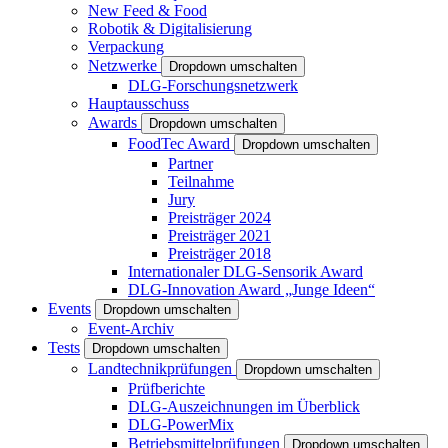
New Feed & Food
Robotik & Digitalisierung
Verpackung
Netzwerke
Dropdown umschalten
DLG-Forschungsnetzwerk
Hauptausschuss
Awards
Dropdown umschalten
FoodTec Award
Dropdown umschalten
Partner
Teilnahme
Jury
Preisträger 2024
Preisträger 2021
Preisträger 2018
Internationaler DLG-Sensorik Award
DLG-Innovation Award „Junge Ideen“
Events
Dropdown umschalten
Event-Archiv
Tests
Dropdown umschalten
Landtechnikprüfungen
Dropdown umschalten
Prüfberichte
DLG-Auszeichnungen im Überblick
DLG-PowerMix
Betriebsmittelprüfungen
Dropdown umschalten