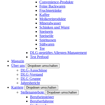
Convenience-Produkte
Feine Backwaren
Fruchtgetränke
Kaffee
Molkereiprodukte
Mineralwasser
Schinken und Wurst
Speiseeis
Speiseöle
Spirituosen
Süßwaren
Tee
DLG-geprüftes Allergen-Management
Test Petfood
Magazin
Über uns
Dropdown umschalten
DLG-Ausschüsse
DLG-Vorstand
DLG Gruppe
Jahresbericht
Karriere
Dropdown umschalten
Stellenangebote
Dropdown umschalten
Berufseinsteiger
Berufserfahrene