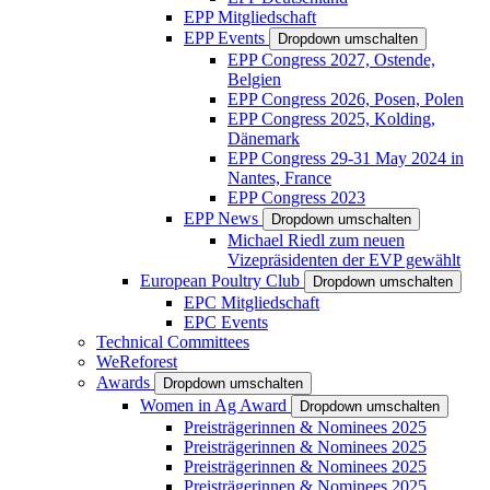
EPP Mitgliedschaft
EPP Events
Dropdown umschalten
EPP Congress 2027, Ostende,
Belgien
EPP Congress 2026, Posen, Polen
EPP Congress 2025, Kolding,
Dänemark
EPP Congress 29-31 May 2024 in
Nantes, France
EPP Congress 2023
EPP News
Dropdown umschalten
Michael Riedl zum neuen
Vizepräsidenten der EVP gewählt
European Poultry Club
Dropdown umschalten
EPC Mitgliedschaft
EPC Events
Technical Committees
WeReforest
Awards
Dropdown umschalten
Women in Ag Award
Dropdown umschalten
Preisträgerinnen & Nominees 2025
Preisträgerinnen & Nominees 2025
Preisträgerinnen & Nominees 2025
Preisträgerinnen & Nominees 2025