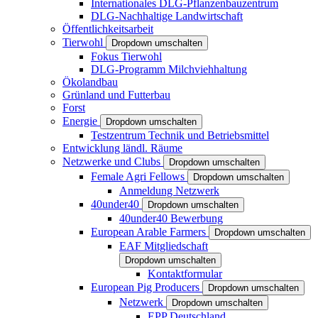
Internationales DLG-Pflanzenbauzentrum
DLG-Nachhaltige Landwirtschaft
Öffentlichkeitsarbeit
Tierwohl
Dropdown umschalten
Fokus Tierwohl
DLG-Programm Milchviehhaltung
Ökolandbau
Grünland und Futterbau
Forst
Energie
Dropdown umschalten
Testzentrum Technik und Betriebsmittel
Entwicklung ländl. Räume
Netzwerke und Clubs
Dropdown umschalten
Female Agri Fellows
Dropdown umschalten
Anmeldung Netzwerk
40under40
Dropdown umschalten
40under40 Bewerbung
European Arable Farmers
Dropdown umschalten
EAF Mitgliedschaft
Dropdown umschalten
Kontaktformular
European Pig Producers
Dropdown umschalten
Netzwerk
Dropdown umschalten
EPP Deutschland