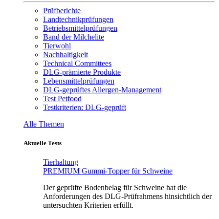
Prüfberichte
Landtechnikprüfungen
Betriebsmittelprüfungen
Band der Milchelite
Tierwohl
Nachhaltigkeit
Technical Committees
DLG-prämierte Produkte
Lebensmittelprüfungen
DLG-geprüftes Allergen-Management
Test Petfood
Testkriterien: DLG-geprüft
Alle Themen
Aktuelle Tests
Tierhaltung
PREMIUM Gummi-Topper für Schweine
Der geprüfte Bodenbelag für Schweine hat die
Anforderungen des DLG-Prüfrahmens hinsichtlich der
untersuchten Kriterien erfüllt.