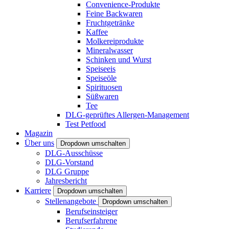
Convenience-Produkte
Feine Backwaren
Fruchtgetränke
Kaffee
Molkereiprodukte
Mineralwasser
Schinken und Wurst
Speiseeis
Speiseöle
Spirituosen
Süßwaren
Tee
DLG-geprüftes Allergen-Management
Test Petfood
Magazin
Über uns
Dropdown umschalten
DLG-Ausschüsse
DLG-Vorstand
DLG Gruppe
Jahresbericht
Karriere
Dropdown umschalten
Stellenangebote
Dropdown umschalten
Berufseinsteiger
Berufserfahrene