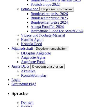
Bundeswettbewerb Melken 2023
PotatoEurope 2022
Fotos-Food
Dropdown umschalten
Bundesehrenpreise 2026
Bundesehrenpreise 2025
Bundesehrenpreise 2024
Anuga FoodTec 2024
International FoodTec Award 2024
Videos und Footage-Material
Kontakt Agrar
Kontakt Food
Mitgliedschaft
Dropdown umschalten
DLGplus Angebote
Angebote Agrar
Angebote Food
Junge DLG
Dropdown umschalten
Aktuelles
Kontaktformular
Login
Grounding Page
Sprache
Deutsch
English