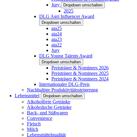
Jury
Dropdown umschalten
2025
DLG Agri Influencer Award
Dropdown umschalten
aia25
aia24
aia23
aia22
Jury
DLG Young Talents Award
Dropdown umschalten
Preisträger & Nominees 2026
Preisträger & Nominees 2025
Preisträger & Nominees 2024
Internationaler DLG-Preis
Nachhaltige Produktivitätssteigerung
Lebensmittel
Dropdown umschalten
Alkoholfreie Getränke
Alkoholische Getränke
Back- und Süßwaren
Convenience
Fleisch
Milch
Lebensmittelqualität