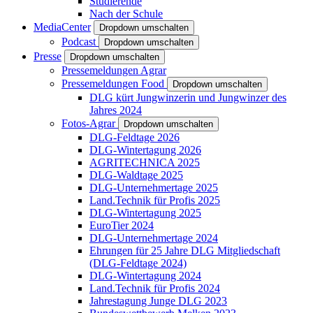
Studierende
Nach der Schule
MediaCenter
Dropdown umschalten
Podcast
Dropdown umschalten
Presse
Dropdown umschalten
Pressemeldungen Agrar
Pressemeldungen Food
Dropdown umschalten
DLG kürt Jungwinzerin und Jungwinzer des
Jahres 2024
Fotos-Agrar
Dropdown umschalten
DLG-Feldtage 2026
DLG-Wintertagung 2026
AGRITECHNICA 2025
DLG-Waldtage 2025
DLG-Unternehmertage 2025
Land.Technik für Profis 2025
DLG-Wintertagung 2025
EuroTier 2024
DLG-Unternehmertage 2024
Ehrungen für 25 Jahre DLG Mitgliedschaft
(DLG-Feldtage 2024)
DLG-Wintertagung 2024
Land.Technik für Profis 2024
Jahrestagung Junge DLG 2023