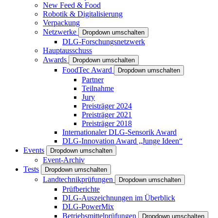
New Feed & Food
Robotik & Digitalisierung
Verpackung
Netzwerke
Dropdown umschalten
DLG-Forschungsnetzwerk
Hauptausschuss
Awards
Dropdown umschalten
FoodTec Award
Dropdown umschalten
Partner
Teilnahme
Jury
Preisträger 2024
Preisträger 2021
Preisträger 2018
Internationaler DLG-Sensorik Award
DLG-Innovation Award „Junge Ideen“
Events
Dropdown umschalten
Event-Archiv
Tests
Dropdown umschalten
Landtechnikprüfungen
Dropdown umschalten
Prüfberichte
DLG-Auszeichnungen im Überblick
DLG-PowerMix
Betriebsmittelprüfungen
Dropdown umschalten