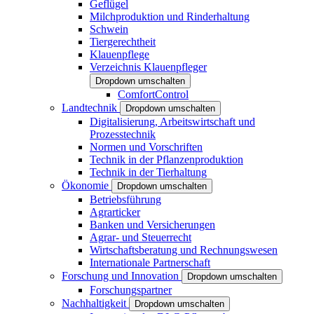
Geflügel
Milchproduktion und Rinderhaltung
Schwein
Tiergerechtheit
Klauenpflege
Verzeichnis Klauenpfleger
Dropdown umschalten
ComfortControl
Landtechnik
Dropdown umschalten
Digitalisierung, Arbeitswirtschaft und
Prozesstechnik
Normen und Vorschriften
Technik in der Pflanzenproduktion
Technik in der Tierhaltung
Ökonomie
Dropdown umschalten
Betriebsführung
Agrarticker
Banken und Versicherungen
Agrar- und Steuerrecht
Wirtschaftsberatung und Rechnungswesen
Internationale Partnerschaft
Forschung und Innovation
Dropdown umschalten
Forschungspartner
Nachhaltigkeit
Dropdown umschalten