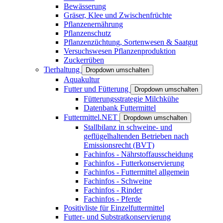
Bewässerung
Gräser, Klee und Zwischenfrüchte
Pflanzenernährung
Pflanzenschutz
Pflanzenzüchtung, Sortenwesen & Saatgut
Versuchswesen Pflanzenproduktion
Zuckerrüben
Tierhaltung
Dropdown umschalten
Aquakultur
Futter und Fütterung
Dropdown umschalten
Fütterungsstrategie Milchkühe
Datenbank Futtermittel
Futtermittel.NET
Dropdown umschalten
Stallbilanz in schweine- und
geflügelhaltenden Betrieben nach
Emissionsrecht (BVT)
Fachinfos - Nährstoffausscheidung
Fachinfos - Futterkonservierung
Fachinfos - Futtermittel allgemein
Fachinfos - Schweine
Fachinfos - Rinder
Fachinfos - Pferde
Positivliste für Einzelfuttermittel
Futter- und Substratkonservierung