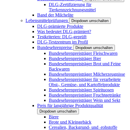
DLG-Zertifizierung für
Tierkennzeichnungsmittel
Band der Milchelite
Lebensmittelprüfungen
Dropdown umschalten
DLG-prämierte Produkte
Was bedeutet DLG-prämiert?
Testkriterien: DLG-geprüft
DLG-Testzentrum im Profil
Bundesehrenpreise
Dropdown umschalten
Bundesehrenpreisträger Fleischwaren
Bundesehrenpreisträger Bier
Bundesehrenpreisträger Brot und Feine
Backwaren
Bundesehrenpreisträger Milcherzeugnisse
Bundesehrenpreisträger für verarbeitete
Obst-, Gemüse- und Kartoffelprodukte
Bundesehrenpreisträger Spirituosen
Bundesehrenpreisträger Fruchtgetränke
Bundesehrenpreisträger Wein und Sekt
Preis für langjährige Produktqualität
Dropdown umschalten
Biere
Brote und Kleingebäck
Cerealien, Backgrund- und -rohstoffe