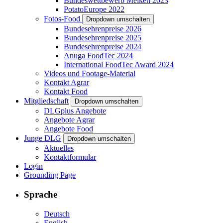
Bundeswettbewerb Melken 2023
PotatoEurope 2022
Fotos-Food
Dropdown umschalten
Bundesehrenpreise 2026
Bundesehrenpreise 2025
Bundesehrenpreise 2024
Anuga FoodTec 2024
International FoodTec Award 2024
Videos und Footage-Material
Kontakt Agrar
Kontakt Food
Mitgliedschaft
Dropdown umschalten
DLGplus Angebote
Angebote Agrar
Angebote Food
Junge DLG
Dropdown umschalten
Aktuelles
Kontaktformular
Login
Grounding Page
Sprache
Deutsch
English