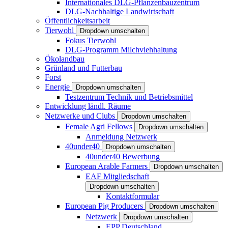
Internationales DLG-Pflanzenbauzentrum
DLG-Nachhaltige Landwirtschaft
Öffentlichkeitsarbeit
Tierwohl
Dropdown umschalten
Fokus Tierwohl
DLG-Programm Milchviehhaltung
Ökolandbau
Grünland und Futterbau
Forst
Energie
Dropdown umschalten
Testzentrum Technik und Betriebsmittel
Entwicklung ländl. Räume
Netzwerke und Clubs
Dropdown umschalten
Female Agri Fellows
Dropdown umschalten
Anmeldung Netzwerk
40under40
Dropdown umschalten
40under40 Bewerbung
European Arable Farmers
Dropdown umschalten
EAF Mitgliedschaft
Dropdown umschalten
Kontaktformular
European Pig Producers
Dropdown umschalten
Netzwerk
Dropdown umschalten
EPP Deutschland