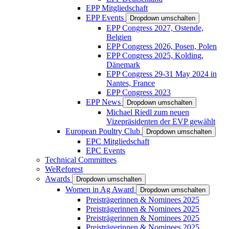
EPP Mitgliedschaft
EPP Events
Dropdown umschalten
EPP Congress 2027, Ostende,
Belgien
EPP Congress 2026, Posen, Polen
EPP Congress 2025, Kolding,
Dänemark
EPP Congress 29-31 May 2024 in
Nantes, France
EPP Congress 2023
EPP News
Dropdown umschalten
Michael Riedl zum neuen
Vizepräsidenten der EVP gewählt
European Poultry Club
Dropdown umschalten
EPC Mitgliedschaft
EPC Events
Technical Committees
WeReforest
Awards
Dropdown umschalten
Women in Ag Award
Dropdown umschalten
Preisträgerinnen & Nominees 2025
Preisträgerinnen & Nominees 2025
Preisträgerinnen & Nominees 2025
Preisträgerinnen & Nominees 2025