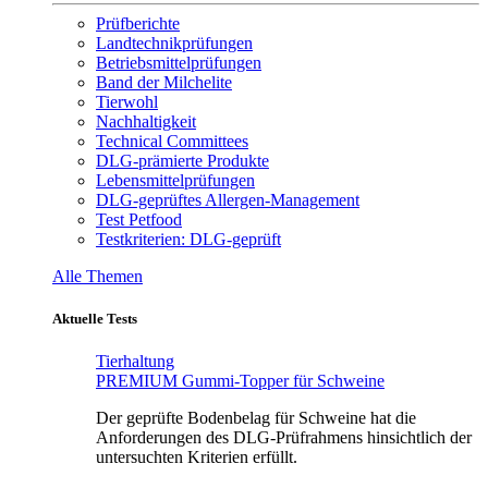
Prüfberichte
Landtechnikprüfungen
Betriebsmittelprüfungen
Band der Milchelite
Tierwohl
Nachhaltigkeit
Technical Committees
DLG-prämierte Produkte
Lebensmittelprüfungen
DLG-geprüftes Allergen-Management
Test Petfood
Testkriterien: DLG-geprüft
Alle Themen
Aktuelle Tests
Tierhaltung
PREMIUM Gummi-Topper für Schweine
Der geprüfte Bodenbelag für Schweine hat die
Anforderungen des DLG-Prüfrahmens hinsichtlich der
untersuchten Kriterien erfüllt.