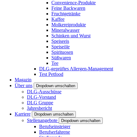
Convenience-Produkte
Feine Backwaren
Fruchtgetränke
Kaffee
Molkereiprodukte
Mineralwasser
Schinken und Wurst
Speiseeis
Speiseöle
Spirituosen
Süßwaren
Tee
DLG-geprüftes Allergen-Management
Test Petfood
Magazin
Über uns
Dropdown umschalten
DLG-Ausschüsse
DLG-Vorstand
DLG Gruppe
Jahresbericht
Karriere
Dropdown umschalten
Stellenangebote
Dropdown umschalten
Berufseinsteiger
Berufserfahrene