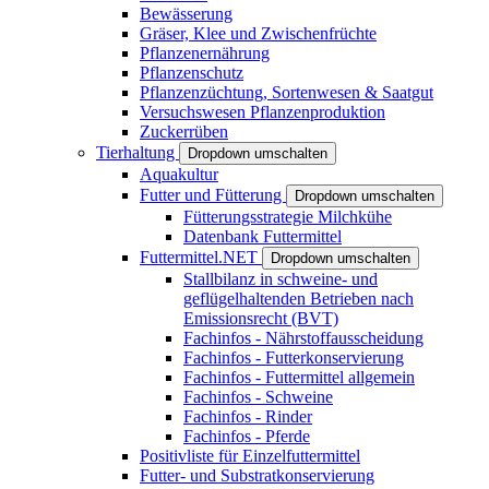
Bewässerung
Gräser, Klee und Zwischenfrüchte
Pflanzenernährung
Pflanzenschutz
Pflanzenzüchtung, Sortenwesen & Saatgut
Versuchswesen Pflanzenproduktion
Zuckerrüben
Tierhaltung
Dropdown umschalten
Aquakultur
Futter und Fütterung
Dropdown umschalten
Fütterungsstrategie Milchkühe
Datenbank Futtermittel
Futtermittel.NET
Dropdown umschalten
Stallbilanz in schweine- und
geflügelhaltenden Betrieben nach
Emissionsrecht (BVT)
Fachinfos - Nährstoffausscheidung
Fachinfos - Futterkonservierung
Fachinfos - Futtermittel allgemein
Fachinfos - Schweine
Fachinfos - Rinder
Fachinfos - Pferde
Positivliste für Einzelfuttermittel
Futter- und Substratkonservierung