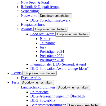
New Feed & Food
Robotik & Digitalisierung
Verpackung
Netzwerke
Dropdown umschalten
DLG-Forschungsnetzwerk
Hauptausschuss
Awards
Dropdown umschalten
FoodTec Award
Dropdown umschalten
Partner
Teilnahme
Jury
Preisträger 2024
Preisträger 2021
Preisträger 2018
Internationaler DLG-Sensorik Award
DLG-Innovation Award „Junge Ideen“
Events
Dropdown umschalten
Event-Archiv
Tests
Dropdown umschalten
Landtechnikprüfungen
Dropdown umschalten
Prüfberichte
DLG-Auszeichnungen im Überblick
DLG-PowerMix
Betriebsmittelprüfungen
Dropdown umschalten