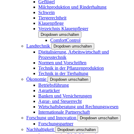
Geflügel
Milchproduktion und Rinderhaltung
Schwein
Tiergerechtheit
Klauenpflege
Verzeichnis Klauenpfleger
Dropdown umschalten
ComfortControl
Landtechnik
Dropdown umschalten
Digitalisierung, Arbeitswirtschaft und
Prozesstechnik
Normen und Vorschriften
Technik in der Pflanzenproduktion
Technik in der Tierhaltung
Ökonomie
Dropdown umschalten
Betriebsführung
Agrarticker
Banken und Versicherungen
Agrar- und Steuerrecht
Wirtschaftsberatung und Rechnungswesen
Internationale Partnerschaft
Forschung und Innovation
Dropdown umschalten
Forschungspartner
Nachhaltigkeit
Dropdown umschalten