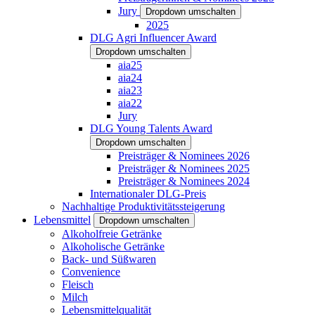
Jury
Dropdown umschalten
2025
DLG Agri Influencer Award
Dropdown umschalten
aia25
aia24
aia23
aia22
Jury
DLG Young Talents Award
Dropdown umschalten
Preisträger & Nominees 2026
Preisträger & Nominees 2025
Preisträger & Nominees 2024
Internationaler DLG-Preis
Nachhaltige Produktivitätssteigerung
Lebensmittel
Dropdown umschalten
Alkoholfreie Getränke
Alkoholische Getränke
Back- und Süßwaren
Convenience
Fleisch
Milch
Lebensmittelqualität