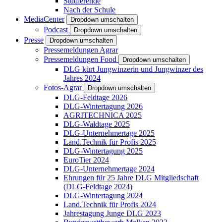
Studierende
Nach der Schule
MediaCenter
Dropdown umschalten
Podcast
Dropdown umschalten
Presse
Dropdown umschalten
Pressemeldungen Agrar
Pressemeldungen Food
Dropdown umschalten
DLG kürt Jungwinzerin und Jungwinzer des
Jahres 2024
Fotos-Agrar
Dropdown umschalten
DLG-Feldtage 2026
DLG-Wintertagung 2026
AGRITECHNICA 2025
DLG-Waldtage 2025
DLG-Unternehmertage 2025
Land.Technik für Profis 2025
DLG-Wintertagung 2025
EuroTier 2024
DLG-Unternehmertage 2024
Ehrungen für 25 Jahre DLG Mitgliedschaft
(DLG-Feldtage 2024)
DLG-Wintertagung 2024
Land.Technik für Profis 2024
Jahrestagung Junge DLG 2023