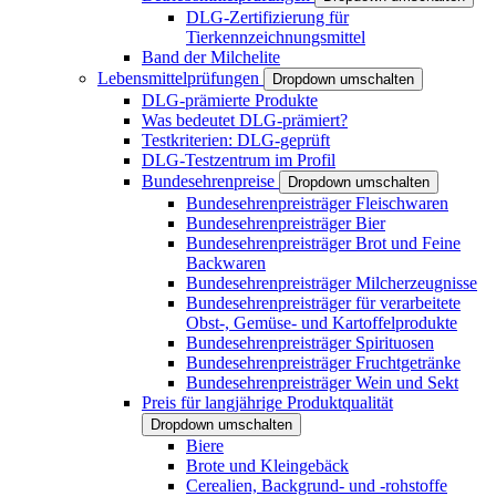
DLG-Zertifizierung für
Tierkennzeichnungsmittel
Band der Milchelite
Lebensmittelprüfungen
Dropdown umschalten
DLG-prämierte Produkte
Was bedeutet DLG-prämiert?
Testkriterien: DLG-geprüft
DLG-Testzentrum im Profil
Bundesehrenpreise
Dropdown umschalten
Bundesehrenpreisträger Fleischwaren
Bundesehrenpreisträger Bier
Bundesehrenpreisträger Brot und Feine
Backwaren
Bundesehrenpreisträger Milcherzeugnisse
Bundesehrenpreisträger für verarbeitete
Obst-, Gemüse- und Kartoffelprodukte
Bundesehrenpreisträger Spirituosen
Bundesehrenpreisträger Fruchtgetränke
Bundesehrenpreisträger Wein und Sekt
Preis für langjährige Produktqualität
Dropdown umschalten
Biere
Brote und Kleingebäck
Cerealien, Backgrund- und -rohstoffe