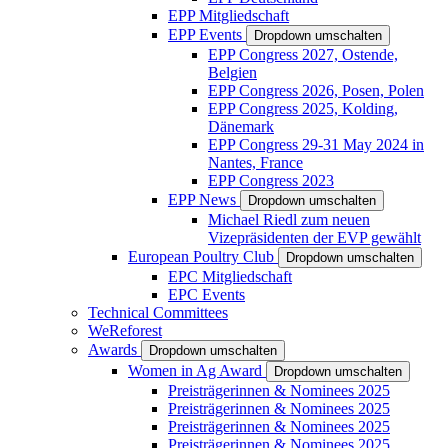
EPP Mitgliedschaft
EPP Events
Dropdown umschalten
EPP Congress 2027, Ostende,
Belgien
EPP Congress 2026, Posen, Polen
EPP Congress 2025, Kolding,
Dänemark
EPP Congress 29-31 May 2024 in
Nantes, France
EPP Congress 2023
EPP News
Dropdown umschalten
Michael Riedl zum neuen
Vizepräsidenten der EVP gewählt
European Poultry Club
Dropdown umschalten
EPC Mitgliedschaft
EPC Events
Technical Committees
WeReforest
Awards
Dropdown umschalten
Women in Ag Award
Dropdown umschalten
Preisträgerinnen & Nominees 2025
Preisträgerinnen & Nominees 2025
Preisträgerinnen & Nominees 2025
Preisträgerinnen & Nominees 2025