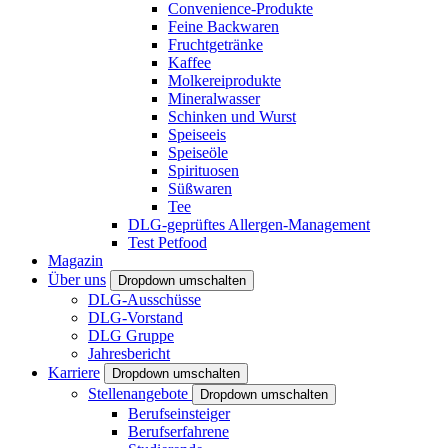
Convenience-Produkte
Feine Backwaren
Fruchtgetränke
Kaffee
Molkereiprodukte
Mineralwasser
Schinken und Wurst
Speiseeis
Speiseöle
Spirituosen
Süßwaren
Tee
DLG-geprüftes Allergen-Management
Test Petfood
Magazin
Über uns
Dropdown umschalten
DLG-Ausschüsse
DLG-Vorstand
DLG Gruppe
Jahresbericht
Karriere
Dropdown umschalten
Stellenangebote
Dropdown umschalten
Berufseinsteiger
Berufserfahrene