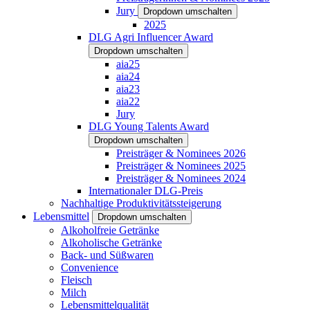
Jury
Dropdown umschalten
2025
DLG Agri Influencer Award
Dropdown umschalten
aia25
aia24
aia23
aia22
Jury
DLG Young Talents Award
Dropdown umschalten
Preisträger & Nominees 2026
Preisträger & Nominees 2025
Preisträger & Nominees 2024
Internationaler DLG-Preis
Nachhaltige Produktivitätssteigerung
Lebensmittel
Dropdown umschalten
Alkoholfreie Getränke
Alkoholische Getränke
Back- und Süßwaren
Convenience
Fleisch
Milch
Lebensmittelqualität