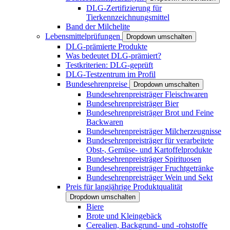
DLG-Zertifizierung für
Tierkennzeichnungsmittel
Band der Milchelite
Lebensmittelprüfungen
Dropdown umschalten
DLG-prämierte Produkte
Was bedeutet DLG-prämiert?
Testkriterien: DLG-geprüft
DLG-Testzentrum im Profil
Bundesehrenpreise
Dropdown umschalten
Bundesehrenpreisträger Fleischwaren
Bundesehrenpreisträger Bier
Bundesehrenpreisträger Brot und Feine
Backwaren
Bundesehrenpreisträger Milcherzeugnisse
Bundesehrenpreisträger für verarbeitete
Obst-, Gemüse- und Kartoffelprodukte
Bundesehrenpreisträger Spirituosen
Bundesehrenpreisträger Fruchtgetränke
Bundesehrenpreisträger Wein und Sekt
Preis für langjährige Produktqualität
Dropdown umschalten
Biere
Brote und Kleingebäck
Cerealien, Backgrund- und -rohstoffe