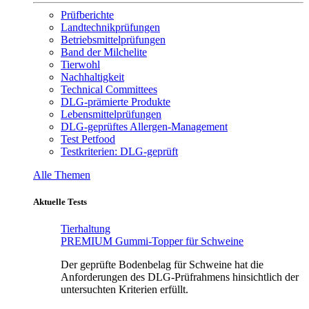
Prüfberichte
Landtechnikprüfungen
Betriebsmittelprüfungen
Band der Milchelite
Tierwohl
Nachhaltigkeit
Technical Committees
DLG-prämierte Produkte
Lebensmittelprüfungen
DLG-geprüftes Allergen-Management
Test Petfood
Testkriterien: DLG-geprüft
Alle Themen
Aktuelle Tests
Tierhaltung
PREMIUM Gummi-Topper für Schweine
Der geprüfte Bodenbelag für Schweine hat die
Anforderungen des DLG-Prüfrahmens hinsichtlich der
untersuchten Kriterien erfüllt.