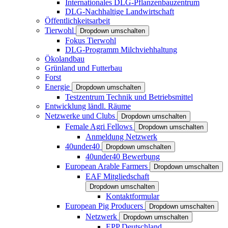
Internationales DLG-Pflanzenbauzentrum
DLG-Nachhaltige Landwirtschaft
Öffentlichkeitsarbeit
Tierwohl
Dropdown umschalten
Fokus Tierwohl
DLG-Programm Milchviehhaltung
Ökolandbau
Grünland und Futterbau
Forst
Energie
Dropdown umschalten
Testzentrum Technik und Betriebsmittel
Entwicklung ländl. Räume
Netzwerke und Clubs
Dropdown umschalten
Female Agri Fellows
Dropdown umschalten
Anmeldung Netzwerk
40under40
Dropdown umschalten
40under40 Bewerbung
European Arable Farmers
Dropdown umschalten
EAF Mitgliedschaft
Dropdown umschalten
Kontaktformular
European Pig Producers
Dropdown umschalten
Netzwerk
Dropdown umschalten
EPP Deutschland