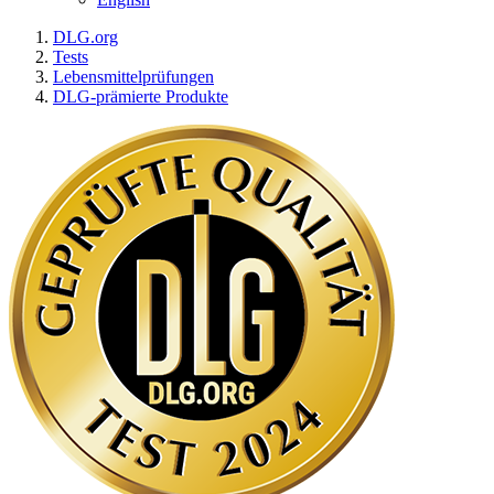
DLG.org
Tests
Lebensmittelprüfungen
DLG-prämierte Produkte