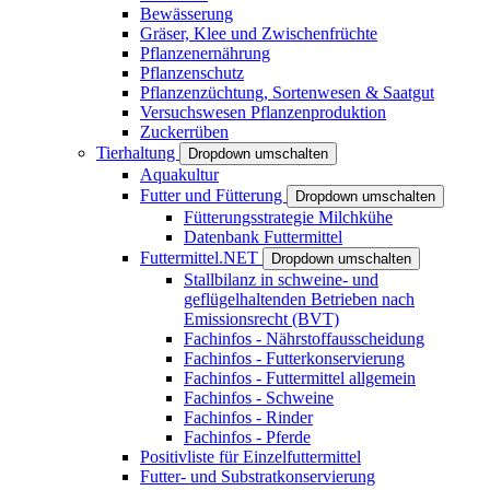
Bewässerung
Gräser, Klee und Zwischenfrüchte
Pflanzenernährung
Pflanzenschutz
Pflanzenzüchtung, Sortenwesen & Saatgut
Versuchswesen Pflanzenproduktion
Zuckerrüben
Tierhaltung
Dropdown umschalten
Aquakultur
Futter und Fütterung
Dropdown umschalten
Fütterungsstrategie Milchkühe
Datenbank Futtermittel
Futtermittel.NET
Dropdown umschalten
Stallbilanz in schweine- und
geflügelhaltenden Betrieben nach
Emissionsrecht (BVT)
Fachinfos - Nährstoffausscheidung
Fachinfos - Futterkonservierung
Fachinfos - Futtermittel allgemein
Fachinfos - Schweine
Fachinfos - Rinder
Fachinfos - Pferde
Positivliste für Einzelfuttermittel
Futter- und Substratkonservierung