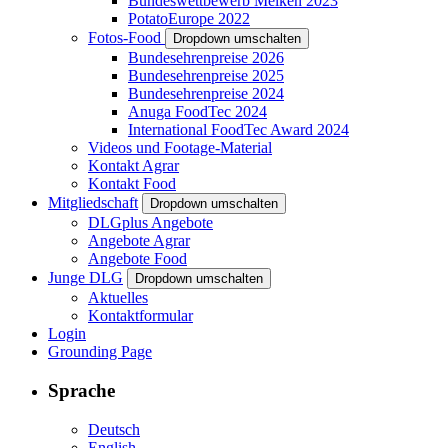
Bundeswettbewerb Melken 2023
PotatoEurope 2022
Fotos-Food
Dropdown umschalten
Bundesehrenpreise 2026
Bundesehrenpreise 2025
Bundesehrenpreise 2024
Anuga FoodTec 2024
International FoodTec Award 2024
Videos und Footage-Material
Kontakt Agrar
Kontakt Food
Mitgliedschaft
Dropdown umschalten
DLGplus Angebote
Angebote Agrar
Angebote Food
Junge DLG
Dropdown umschalten
Aktuelles
Kontaktformular
Login
Grounding Page
Sprache
Deutsch
English