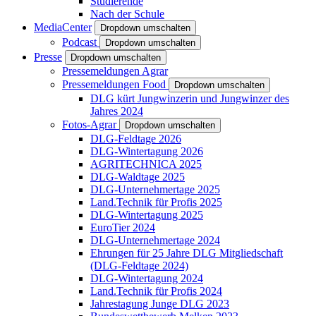
Studierende
Nach der Schule
MediaCenter
Dropdown umschalten
Podcast
Dropdown umschalten
Presse
Dropdown umschalten
Pressemeldungen Agrar
Pressemeldungen Food
Dropdown umschalten
DLG kürt Jungwinzerin und Jungwinzer des
Jahres 2024
Fotos-Agrar
Dropdown umschalten
DLG-Feldtage 2026
DLG-Wintertagung 2026
AGRITECHNICA 2025
DLG-Waldtage 2025
DLG-Unternehmertage 2025
Land.Technik für Profis 2025
DLG-Wintertagung 2025
EuroTier 2024
DLG-Unternehmertage 2024
Ehrungen für 25 Jahre DLG Mitgliedschaft
(DLG-Feldtage 2024)
DLG-Wintertagung 2024
Land.Technik für Profis 2024
Jahrestagung Junge DLG 2023