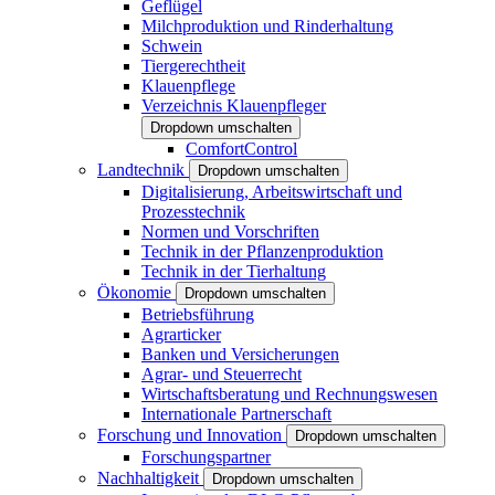
Geflügel
Milchproduktion und Rinderhaltung
Schwein
Tiergerechtheit
Klauenpflege
Verzeichnis Klauenpfleger
Dropdown umschalten
ComfortControl
Landtechnik
Dropdown umschalten
Digitalisierung, Arbeitswirtschaft und
Prozesstechnik
Normen und Vorschriften
Technik in der Pflanzenproduktion
Technik in der Tierhaltung
Ökonomie
Dropdown umschalten
Betriebsführung
Agrarticker
Banken und Versicherungen
Agrar- und Steuerrecht
Wirtschaftsberatung und Rechnungswesen
Internationale Partnerschaft
Forschung und Innovation
Dropdown umschalten
Forschungspartner
Nachhaltigkeit
Dropdown umschalten