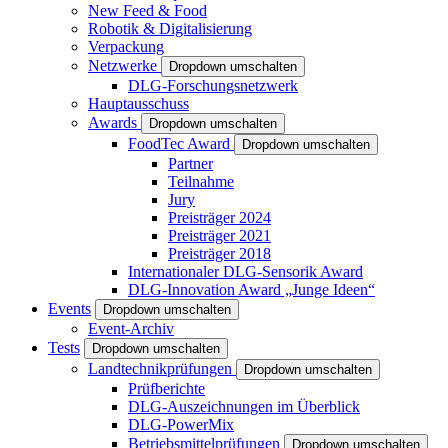
New Feed & Food
Robotik & Digitalisierung
Verpackung
Netzwerke
Dropdown umschalten
DLG-Forschungsnetzwerk
Hauptausschuss
Awards
Dropdown umschalten
FoodTec Award
Dropdown umschalten
Partner
Teilnahme
Jury
Preisträger 2024
Preisträger 2021
Preisträger 2018
Internationaler DLG-Sensorik Award
DLG-Innovation Award „Junge Ideen“
Events
Dropdown umschalten
Event-Archiv
Tests
Dropdown umschalten
Landtechnikprüfungen
Dropdown umschalten
Prüfberichte
DLG-Auszeichnungen im Überblick
DLG-PowerMix
Betriebsmittelprüfungen
Dropdown umschalten