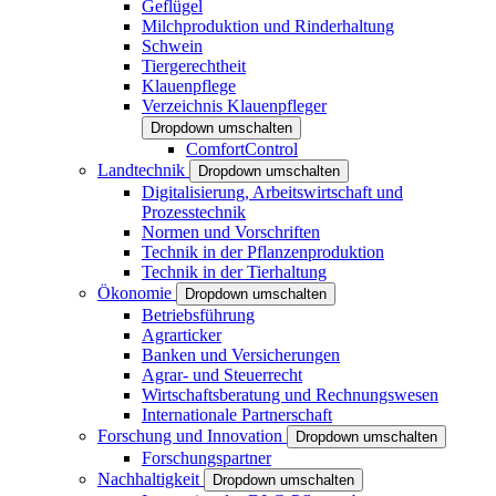
Geflügel
Milchproduktion und Rinderhaltung
Schwein
Tiergerechtheit
Klauenpflege
Verzeichnis Klauenpfleger
Dropdown umschalten
ComfortControl
Landtechnik
Dropdown umschalten
Digitalisierung, Arbeitswirtschaft und
Prozesstechnik
Normen und Vorschriften
Technik in der Pflanzenproduktion
Technik in der Tierhaltung
Ökonomie
Dropdown umschalten
Betriebsführung
Agrarticker
Banken und Versicherungen
Agrar- und Steuerrecht
Wirtschaftsberatung und Rechnungswesen
Internationale Partnerschaft
Forschung und Innovation
Dropdown umschalten
Forschungspartner
Nachhaltigkeit
Dropdown umschalten