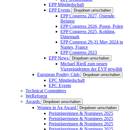
EPP Mitgliedschaft
EPP Events
Dropdown umschalten
EPP Congress 2027, Ostende,
Belgien
EPP Congress 2026, Posen, Polen
EPP Congress 2025, Kolding,
Dänemark
EPP Congress 29-31 May 2024 in
Nantes, France
EPP Congress 2023
EPP News
Dropdown umschalten
Michael Riedl zum neuen
Vizepräsidenten der EVP gewählt
European Poultry Club
Dropdown umschalten
EPC Mitgliedschaft
EPC Events
Technical Committees
WeReforest
Awards
Dropdown umschalten
Women in Ag Award
Dropdown umschalten
Preisträgerinnen & Nominees 2025
Preisträgerinnen & Nominees 2025
Preisträgerinnen & Nominees 2025
Preisträgerinnen & Nominees 2025