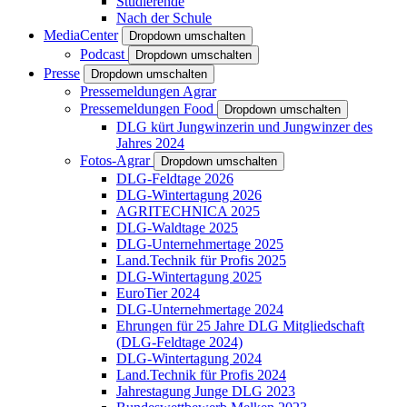
Studierende
Nach der Schule
MediaCenter
Dropdown umschalten
Podcast
Dropdown umschalten
Presse
Dropdown umschalten
Pressemeldungen Agrar
Pressemeldungen Food
Dropdown umschalten
DLG kürt Jungwinzerin und Jungwinzer des
Jahres 2024
Fotos-Agrar
Dropdown umschalten
DLG-Feldtage 2026
DLG-Wintertagung 2026
AGRITECHNICA 2025
DLG-Waldtage 2025
DLG-Unternehmertage 2025
Land.Technik für Profis 2025
DLG-Wintertagung 2025
EuroTier 2024
DLG-Unternehmertage 2024
Ehrungen für 25 Jahre DLG Mitgliedschaft
(DLG-Feldtage 2024)
DLG-Wintertagung 2024
Land.Technik für Profis 2024
Jahrestagung Junge DLG 2023