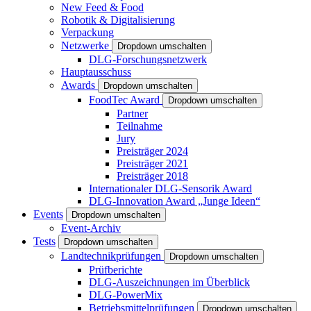
New Feed & Food
Robotik & Digitalisierung
Verpackung
Netzwerke
Dropdown umschalten
DLG-Forschungsnetzwerk
Hauptausschuss
Awards
Dropdown umschalten
FoodTec Award
Dropdown umschalten
Partner
Teilnahme
Jury
Preisträger 2024
Preisträger 2021
Preisträger 2018
Internationaler DLG-Sensorik Award
DLG-Innovation Award „Junge Ideen“
Events
Dropdown umschalten
Event-Archiv
Tests
Dropdown umschalten
Landtechnikprüfungen
Dropdown umschalten
Prüfberichte
DLG-Auszeichnungen im Überblick
DLG-PowerMix
Betriebsmittelprüfungen
Dropdown umschalten