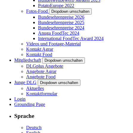
Bundeswettbewerb Melken 2023
PotatoEurope 2022
Fotos-Food
Dropdown umschalten
Bundesehrenpreise 2026
Bundesehrenpreise 2025
Bundesehrenpreise 2024
Anuga FoodTec 2024
International FoodTec Award 2024
Videos und Footage-Material
Kontakt Agrar
Kontakt Food
Mitgliedschaft
Dropdown umschalten
DLGplus Angebote
Angebote Agrar
Angebote Food
Junge DLG
Dropdown umschalten
Aktuelles
Kontaktformular
Login
Grounding Page
Sprache
Deutsch
English