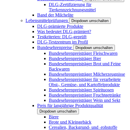
DLG-Zertifizierung für
Tierkennzeichnungsmittel
Band der Milchelite
Lebensmittelprüfungen
Dropdown umschalten
DLG-prämierte Produkte
Was bedeutet DLG-prämiert?
Testkriterien: DLG-geprüft
DLG-Testzentrum im Profil
Bundesehrenpreise
Dropdown umschalten
Bundesehrenpreisträger Fleischwaren
Bundesehrenpreisträger Bier
Bundesehrenpreisträger Brot und Feine
Backwaren
Bundesehrenpreisträger Milcherzeugnisse
Bundesehrenpreisträger für verarbeitete
Obst-, Gemüse- und Kartoffelprodukte
Bundesehrenpreisträger Spirituosen
Bundesehrenpreisträger Fruchtgetränke
Bundesehrenpreisträger Wein und Sekt
Preis für langjährige Produktqualität
Dropdown umschalten
Biere
Brote und Kleingebäck
Cerealien, Backgrund- und -rohstoffe