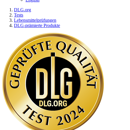
DLG.org
Tests
Lebensmittelprüfungen
DLG-prämierte Produkte