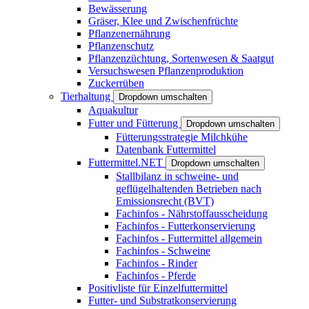
Bewässerung
Gräser, Klee und Zwischenfrüchte
Pflanzenernährung
Pflanzenschutz
Pflanzenzüchtung, Sortenwesen & Saatgut
Versuchswesen Pflanzenproduktion
Zuckerrüben
Tierhaltung
Dropdown umschalten
Aquakultur
Futter und Fütterung
Dropdown umschalten
Fütterungsstrategie Milchkühe
Datenbank Futtermittel
Futtermittel.NET
Dropdown umschalten
Stallbilanz in schweine- und
geflügelhaltenden Betrieben nach
Emissionsrecht (BVT)
Fachinfos - Nährstoffausscheidung
Fachinfos - Futterkonservierung
Fachinfos - Futtermittel allgemein
Fachinfos - Schweine
Fachinfos - Rinder
Fachinfos - Pferde
Positivliste für Einzelfuttermittel
Futter- und Substratkonservierung