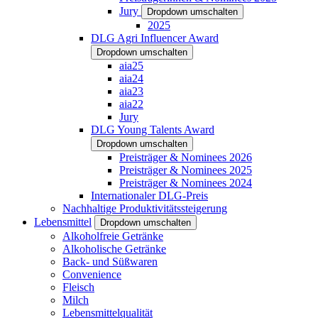
Jury
Dropdown umschalten
2025
DLG Agri Influencer Award
Dropdown umschalten
aia25
aia24
aia23
aia22
Jury
DLG Young Talents Award
Dropdown umschalten
Preisträger & Nominees 2026
Preisträger & Nominees 2025
Preisträger & Nominees 2024
Internationaler DLG-Preis
Nachhaltige Produktivitätssteigerung
Lebensmittel
Dropdown umschalten
Alkoholfreie Getränke
Alkoholische Getränke
Back- und Süßwaren
Convenience
Fleisch
Milch
Lebensmittelqualität