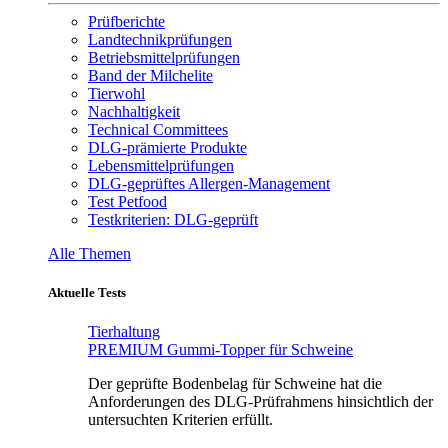
Prüfberichte
Landtechnikprüfungen
Betriebsmittelprüfungen
Band der Milchelite
Tierwohl
Nachhaltigkeit
Technical Committees
DLG-prämierte Produkte
Lebensmittelprüfungen
DLG-geprüftes Allergen-Management
Test Petfood
Testkriterien: DLG-geprüft
Alle Themen
Aktuelle Tests
Tierhaltung
PREMIUM Gummi-Topper für Schweine
Der geprüfte Bodenbelag für Schweine hat die
Anforderungen des DLG-Prüfrahmens hinsichtlich der
untersuchten Kriterien erfüllt.