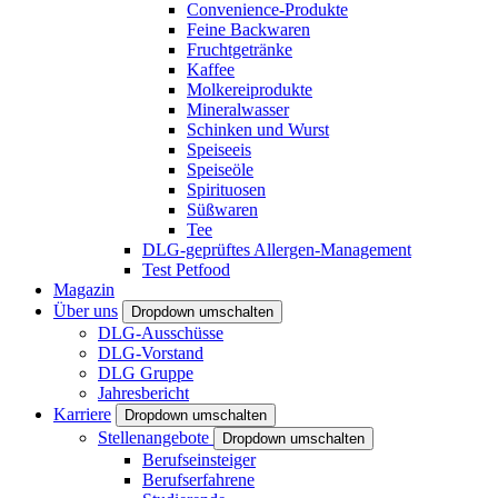
Convenience-Produkte
Feine Backwaren
Fruchtgetränke
Kaffee
Molkereiprodukte
Mineralwasser
Schinken und Wurst
Speiseeis
Speiseöle
Spirituosen
Süßwaren
Tee
DLG-geprüftes Allergen-Management
Test Petfood
Magazin
Über uns
Dropdown umschalten
DLG-Ausschüsse
DLG-Vorstand
DLG Gruppe
Jahresbericht
Karriere
Dropdown umschalten
Stellenangebote
Dropdown umschalten
Berufseinsteiger
Berufserfahrene