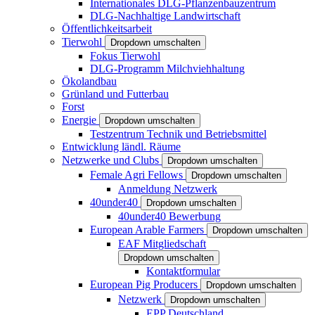
Internationales DLG-Pflanzenbauzentrum
DLG-Nachhaltige Landwirtschaft
Öffentlichkeitsarbeit
Tierwohl
Dropdown umschalten
Fokus Tierwohl
DLG-Programm Milchviehhaltung
Ökolandbau
Grünland und Futterbau
Forst
Energie
Dropdown umschalten
Testzentrum Technik und Betriebsmittel
Entwicklung ländl. Räume
Netzwerke und Clubs
Dropdown umschalten
Female Agri Fellows
Dropdown umschalten
Anmeldung Netzwerk
40under40
Dropdown umschalten
40under40 Bewerbung
European Arable Farmers
Dropdown umschalten
EAF Mitgliedschaft
Dropdown umschalten
Kontaktformular
European Pig Producers
Dropdown umschalten
Netzwerk
Dropdown umschalten
EPP Deutschland