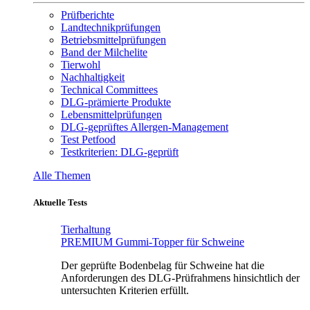
Prüfberichte
Landtechnikprüfungen
Betriebsmittelprüfungen
Band der Milchelite
Tierwohl
Nachhaltigkeit
Technical Committees
DLG-prämierte Produkte
Lebensmittelprüfungen
DLG-geprüftes Allergen-Management
Test Petfood
Testkriterien: DLG-geprüft
Alle Themen
Aktuelle Tests
Tierhaltung
PREMIUM Gummi-Topper für Schweine
Der geprüfte Bodenbelag für Schweine hat die
Anforderungen des DLG-Prüfrahmens hinsichtlich der
untersuchten Kriterien erfüllt.