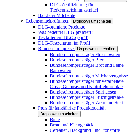
DLG-Zertifizierung für
Tierkennzeichnungsmittel
Band der Milchelite
Lebensmittelprüfungen
Dropdown umschalten
DLG-prämierte Produkte
Was bedeutet DLG-prämiert?
Testkriterien: DLG-geprüft
DLG-Testzentrum im Profil
Bundesehrenpreise
Dropdown umschalten
Bundesehrenpreisträger Fleischwaren
Bundesehrenpreisträger Bier
Bundesehrenpreisträger Brot und Feine
Backwaren
Bundesehrenpreisträger Milcherzeugnisse
Bundesehrenpreisträger für verarbeitete
Obst-, Gemüse- und Kartoffelprodukte
Bundesehrenpreisträger Spirituosen
Bundesehrenpreisträger Fruchtgetränke
Bundesehrenpreisträger Wein und Sekt
Preis für langjährige Produktqualität
Dropdown umschalten
Biere
Brote und Kleingebäck
Cerealien, Backgrund- und -rohstoffe