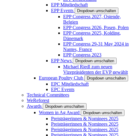
EPP Mitgliedschaft
EPP Events
Dropdown umschalten
EPP Congress 2027, Ostende,
Belgien
EPP Congress 2026, Posen, Polen
EPP Congress 2025, Kolding,
Dänemark
EPP Congress 29-31 May 2024 in
Nantes, France
EPP Congress 2023
EPP News
Dropdown umschalten
Michael Riedl zum neuen
Vizepräsidenten der EVP gewählt
European Poultry Club
Dropdown umschalten
EPC Mitgliedschaft
EPC Events
Technical Committees
WeReforest
Awards
Dropdown umschalten
Women in Ag Award
Dropdown umschalten
Preisträgerinnen & Nominees 2025
Preisträgerinnen & Nominees 2025
Preisträgerinnen & Nominees 2025
Preisträgerinnen & Nominees 2025