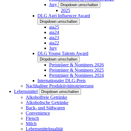
Jury
Dropdown umschalten
2025
DLG Agri Influencer Award
Dropdown umschalten
aia25
aia24
aia23
aia22
Jury
DLG Young Talents Award
Dropdown umschalten
Preisträger & Nominees 2026
Preisträger & Nominees 2025
Preisträger & Nominees 2024
Internationaler DLG-Preis
Nachhaltige Produktivitätssteigerung
Lebensmittel
Dropdown umschalten
Alkoholfreie Getränke
Alkoholische Getränke
Back- und Süßwaren
Convenience
Fleisch
Milch
Lebensmittelqualität