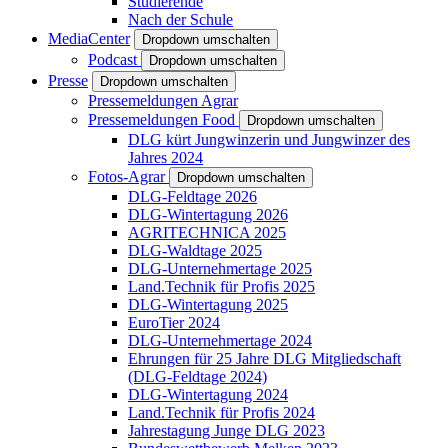
Studierende
Nach der Schule
MediaCenter
Dropdown umschalten
Podcast
Dropdown umschalten
Presse
Dropdown umschalten
Pressemeldungen Agrar
Pressemeldungen Food
Dropdown umschalten
DLG kürt Jungwinzerin und Jungwinzer des
Jahres 2024
Fotos-Agrar
Dropdown umschalten
DLG-Feldtage 2026
DLG-Wintertagung 2026
AGRITECHNICA 2025
DLG-Waldtage 2025
DLG-Unternehmertage 2025
Land.Technik für Profis 2025
DLG-Wintertagung 2025
EuroTier 2024
DLG-Unternehmertage 2024
Ehrungen für 25 Jahre DLG Mitgliedschaft
(DLG-Feldtage 2024)
DLG-Wintertagung 2024
Land.Technik für Profis 2024
Jahrestagung Junge DLG 2023