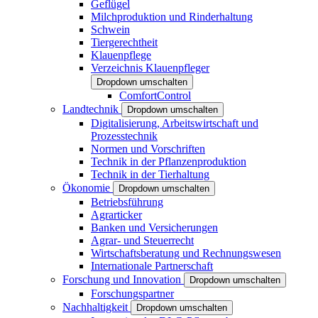
Geflügel
Milchproduktion und Rinderhaltung
Schwein
Tiergerechtheit
Klauenpflege
Verzeichnis Klauenpfleger
Dropdown umschalten
ComfortControl
Landtechnik
Dropdown umschalten
Digitalisierung, Arbeitswirtschaft und
Prozesstechnik
Normen und Vorschriften
Technik in der Pflanzenproduktion
Technik in der Tierhaltung
Ökonomie
Dropdown umschalten
Betriebsführung
Agrarticker
Banken und Versicherungen
Agrar- und Steuerrecht
Wirtschaftsberatung und Rechnungswesen
Internationale Partnerschaft
Forschung und Innovation
Dropdown umschalten
Forschungspartner
Nachhaltigkeit
Dropdown umschalten