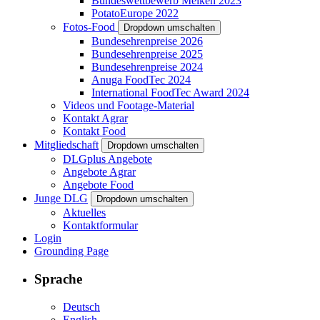
Bundeswettbewerb Melken 2023
PotatoEurope 2022
Fotos-Food
Dropdown umschalten
Bundesehrenpreise 2026
Bundesehrenpreise 2025
Bundesehrenpreise 2024
Anuga FoodTec 2024
International FoodTec Award 2024
Videos und Footage-Material
Kontakt Agrar
Kontakt Food
Mitgliedschaft
Dropdown umschalten
DLGplus Angebote
Angebote Agrar
Angebote Food
Junge DLG
Dropdown umschalten
Aktuelles
Kontaktformular
Login
Grounding Page
Sprache
Deutsch
English