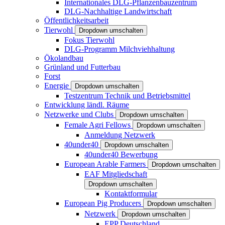
Internationales DLG-Pflanzenbauzentrum
DLG-Nachhaltige Landwirtschaft
Öffentlichkeitsarbeit
Tierwohl
Dropdown umschalten
Fokus Tierwohl
DLG-Programm Milchviehhaltung
Ökolandbau
Grünland und Futterbau
Forst
Energie
Dropdown umschalten
Testzentrum Technik und Betriebsmittel
Entwicklung ländl. Räume
Netzwerke und Clubs
Dropdown umschalten
Female Agri Fellows
Dropdown umschalten
Anmeldung Netzwerk
40under40
Dropdown umschalten
40under40 Bewerbung
European Arable Farmers
Dropdown umschalten
EAF Mitgliedschaft
Dropdown umschalten
Kontaktformular
European Pig Producers
Dropdown umschalten
Netzwerk
Dropdown umschalten
EPP Deutschland