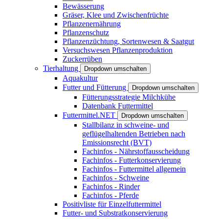
Bewässerung
Gräser, Klee und Zwischenfrüchte
Pflanzenernährung
Pflanzenschutz
Pflanzenzüchtung, Sortenwesen & Saatgut
Versuchswesen Pflanzenproduktion
Zuckerrüben
Tierhaltung
Dropdown umschalten
Aquakultur
Futter und Fütterung
Dropdown umschalten
Fütterungsstrategie Milchkühe
Datenbank Futtermittel
Futtermittel.NET
Dropdown umschalten
Stallbilanz in schweine- und
geflügelhaltenden Betrieben nach
Emissionsrecht (BVT)
Fachinfos - Nährstoffausscheidung
Fachinfos - Futterkonservierung
Fachinfos - Futtermittel allgemein
Fachinfos - Schweine
Fachinfos - Rinder
Fachinfos - Pferde
Positivliste für Einzelfuttermittel
Futter- und Substratkonservierung