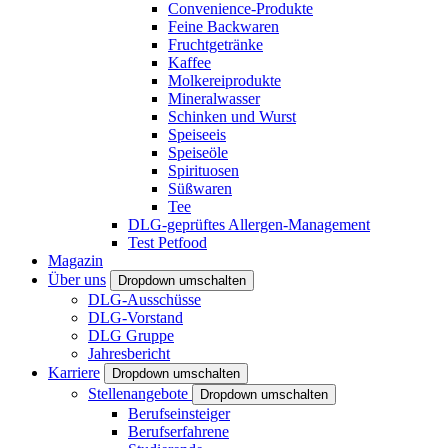
Convenience-Produkte
Feine Backwaren
Fruchtgetränke
Kaffee
Molkereiprodukte
Mineralwasser
Schinken und Wurst
Speiseeis
Speiseöle
Spirituosen
Süßwaren
Tee
DLG-geprüftes Allergen-Management
Test Petfood
Magazin
Über uns
Dropdown umschalten
DLG-Ausschüsse
DLG-Vorstand
DLG Gruppe
Jahresbericht
Karriere
Dropdown umschalten
Stellenangebote
Dropdown umschalten
Berufseinsteiger
Berufserfahrene