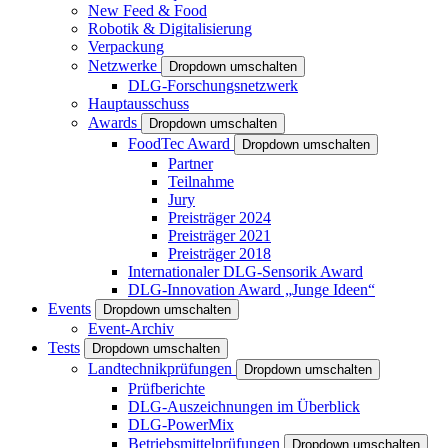
New Feed & Food
Robotik & Digitalisierung
Verpackung
Netzwerke
Dropdown umschalten
DLG-Forschungsnetzwerk
Hauptausschuss
Awards
Dropdown umschalten
FoodTec Award
Dropdown umschalten
Partner
Teilnahme
Jury
Preisträger 2024
Preisträger 2021
Preisträger 2018
Internationaler DLG-Sensorik Award
DLG-Innovation Award „Junge Ideen“
Events
Dropdown umschalten
Event-Archiv
Tests
Dropdown umschalten
Landtechnikprüfungen
Dropdown umschalten
Prüfberichte
DLG-Auszeichnungen im Überblick
DLG-PowerMix
Betriebsmittelprüfungen
Dropdown umschalten