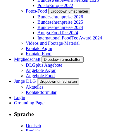
Bundeswettbewerb Melken 2023
PotatoEurope 2022
Fotos-Food
Dropdown umschalten
Bundesehrenpreise 2026
Bundesehrenpreise 2025
Bundesehrenpreise 2024
Anuga FoodTec 2024
International FoodTec Award 2024
Videos und Footage-Material
Kontakt Agrar
Kontakt Food
Mitgliedschaft
Dropdown umschalten
DLGplus Angebote
Angebote Agrar
Angebote Food
Junge DLG
Dropdown umschalten
Aktuelles
Kontaktformular
Login
Grounding Page
Sprache
Deutsch
English