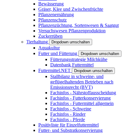
Bewässerung
Gräser, Klee und Zwischenfrüchte
Pflanzenernährung
Pflanzenschutz
Pflanzenzüchtung, Sortenwesen & Saatgut
Versuchswesen Pflanzenproduktion
Zuckerrüben
Tierhaltung
Dropdown umschalten
Aquakultur
Futter und Fütterung
Dropdown umschalten
Fütterungsstrategie Milchkühe
Datenbank Futtermittel
Futtermittel.NET
Dropdown umschalten
Stallbilanz in schweine- und
geflügelhaltenden Betrieben nach
Emissionsrecht (BVT)
Fachinfos - Nährstoffausscheidung
Fachinfos - Futterkonservierung
Fachinfos - Futtermittel allgemein
Fachinfos - Schweine
Fachinfos - Rinder
Fachinfos - Pferde
Positivliste für Einzelfuttermittel
Futter- und Substratkonservierung