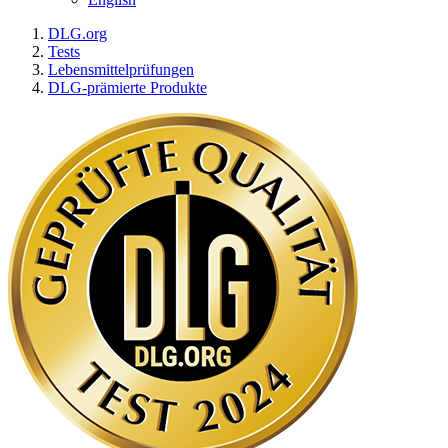
DLG.org
Tests
Lebensmittelprüfungen
DLG-prämierte Produkte