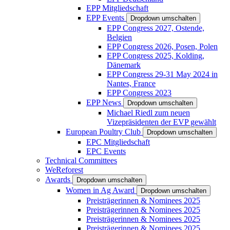
EPP Mitgliedschaft
EPP Events
Dropdown umschalten
EPP Congress 2027, Ostende,
Belgien
EPP Congress 2026, Posen, Polen
EPP Congress 2025, Kolding,
Dänemark
EPP Congress 29-31 May 2024 in
Nantes, France
EPP Congress 2023
EPP News
Dropdown umschalten
Michael Riedl zum neuen
Vizepräsidenten der EVP gewählt
European Poultry Club
Dropdown umschalten
EPC Mitgliedschaft
EPC Events
Technical Committees
WeReforest
Awards
Dropdown umschalten
Women in Ag Award
Dropdown umschalten
Preisträgerinnen & Nominees 2025
Preisträgerinnen & Nominees 2025
Preisträgerinnen & Nominees 2025
Preisträgerinnen & Nominees 2025