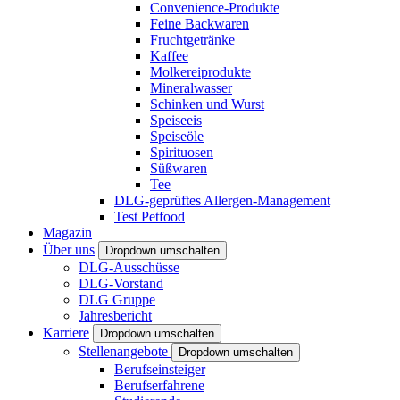
Convenience-Produkte
Feine Backwaren
Fruchtgetränke
Kaffee
Molkereiprodukte
Mineralwasser
Schinken und Wurst
Speiseeis
Speiseöle
Spirituosen
Süßwaren
Tee
DLG-geprüftes Allergen-Management
Test Petfood
Magazin
Über uns
Dropdown umschalten
DLG-Ausschüsse
DLG-Vorstand
DLG Gruppe
Jahresbericht
Karriere
Dropdown umschalten
Stellenangebote
Dropdown umschalten
Berufseinsteiger
Berufserfahrene