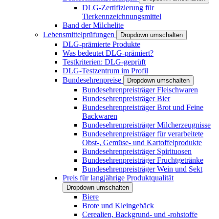
DLG-Zertifizierung für
Tierkennzeichnungsmittel
Band der Milchelite
Lebensmittelprüfungen
Dropdown umschalten
DLG-prämierte Produkte
Was bedeutet DLG-prämiert?
Testkriterien: DLG-geprüft
DLG-Testzentrum im Profil
Bundesehrenpreise
Dropdown umschalten
Bundesehrenpreisträger Fleischwaren
Bundesehrenpreisträger Bier
Bundesehrenpreisträger Brot und Feine
Backwaren
Bundesehrenpreisträger Milcherzeugnisse
Bundesehrenpreisträger für verarbeitete
Obst-, Gemüse- und Kartoffelprodukte
Bundesehrenpreisträger Spirituosen
Bundesehrenpreisträger Fruchtgetränke
Bundesehrenpreisträger Wein und Sekt
Preis für langjährige Produktqualität
Dropdown umschalten
Biere
Brote und Kleingebäck
Cerealien, Backgrund- und -rohstoffe