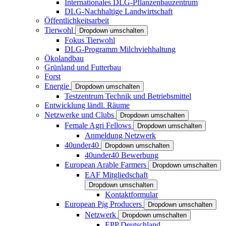
Internationales DLG-Pflanzenbauzentrum
DLG-Nachhaltige Landwirtschaft
Öffentlichkeitsarbeit
Tierwohl
Dropdown umschalten
Fokus Tierwohl
DLG-Programm Milchviehhaltung
Ökolandbau
Grünland und Futterbau
Forst
Energie
Dropdown umschalten
Testzentrum Technik und Betriebsmittel
Entwicklung ländl. Räume
Netzwerke und Clubs
Dropdown umschalten
Female Agri Fellows
Dropdown umschalten
Anmeldung Netzwerk
40under40
Dropdown umschalten
40under40 Bewerbung
European Arable Farmers
Dropdown umschalten
EAF Mitgliedschaft
Dropdown umschalten
Kontaktformular
European Pig Producers
Dropdown umschalten
Netzwerk
Dropdown umschalten
EPP Deutschland