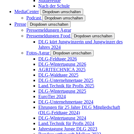
Studierende
Nach der Schule
MediaCenter
Dropdown umschalten
Podcast
Dropdown umschalten
Presse
Dropdown umschalten
Pressemeldungen Agrar
Pressemeldungen Food
Dropdown umschalten
DLG kürt Jungwinzerin und Jungwinzer des
Jahres 2024
Fotos-Agrar
Dropdown umschalten
DLG-Feldtage 2026
DLG-Wintertagung 2026
AGRITECHNICA 2025
DLG-Waldtage 2025
DLG-Unternehmertage 2025
Land.Technik für Profis 2025
DLG-Wintertagung 2025
EuroTier 2024
DLG-Unternehmertage 2024
Ehrungen für 25 Jahre DLG Mitgliedschaft
(DLG-Feldtage 2024)
DLG-Wintertagung 2024
Land.Technik für Profis 2024
Jahrestagung Junge DLG 2023