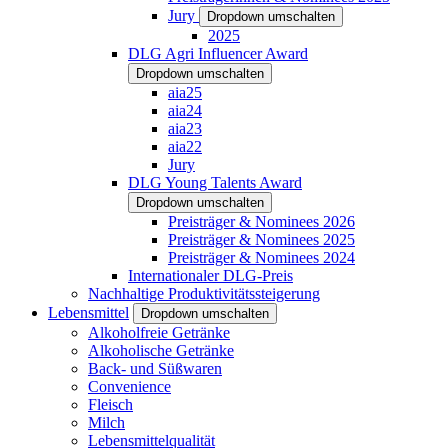
Jury
Dropdown umschalten
2025
DLG Agri Influencer Award
Dropdown umschalten
aia25
aia24
aia23
aia22
Jury
DLG Young Talents Award
Dropdown umschalten
Preisträger & Nominees 2026
Preisträger & Nominees 2025
Preisträger & Nominees 2024
Internationaler DLG-Preis
Nachhaltige Produktivitätssteigerung
Lebensmittel
Dropdown umschalten
Alkoholfreie Getränke
Alkoholische Getränke
Back- und Süßwaren
Convenience
Fleisch
Milch
Lebensmittelqualität