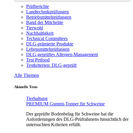
Prüfberichte
Landtechnikprüfungen
Betriebsmittelprüfungen
Band der Milchelite
Tierwohl
Nachhaltigkeit
Technical Committees
DLG-prämierte Produkte
Lebensmittelprüfungen
DLG-geprüftes Allergen-Management
Test Petfood
Testkriterien: DLG-geprüft
Alle Themen
Aktuelle Tests
Tierhaltung
PREMIUM Gummi-Topper für Schweine
Der geprüfte Bodenbelag für Schweine hat die
Anforderungen des DLG-Prüfrahmens hinsichtlich der
untersuchten Kriterien erfüllt.