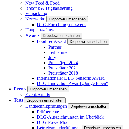
New Feed & Food
Robotik & Digitalisierung
Verpackung
Netzwerke
Dropdown umschalten
DLG-Forschungsnetzwerk
Hauptausschuss
Awards
Dropdown umschalten
FoodTec Award
Dropdown umschalten
Partner
Teilnahme
Jury
Preisträger 2024
Preisträger 2021
Preisträger 2018
Internationaler DLG-Sensorik Award
DLG-Innovation Award „Junge Ideen“
Events
Dropdown umschalten
Event-Archiv
Tests
Dropdown umschalten
Landtechnikprüfungen
Dropdown umschalten
Prüfberichte
DLG-Auszeichnungen im Überblick
DLG-PowerMix
Betriebsmittelprüfungen
Dropdown umschalten