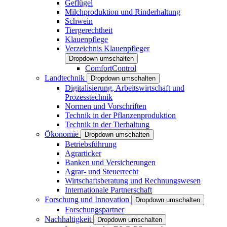
Geflügel
Milchproduktion und Rinderhaltung
Schwein
Tiergerechtheit
Klauenpflege
Verzeichnis Klauenpfleger
Dropdown umschalten
ComfortControl
Landtechnik
Dropdown umschalten
Digitalisierung, Arbeitswirtschaft und
Prozesstechnik
Normen und Vorschriften
Technik in der Pflanzenproduktion
Technik in der Tierhaltung
Ökonomie
Dropdown umschalten
Betriebsführung
Agrarticker
Banken und Versicherungen
Agrar- und Steuerrecht
Wirtschaftsberatung und Rechnungswesen
Internationale Partnerschaft
Forschung und Innovation
Dropdown umschalten
Forschungspartner
Nachhaltigkeit
Dropdown umschalten