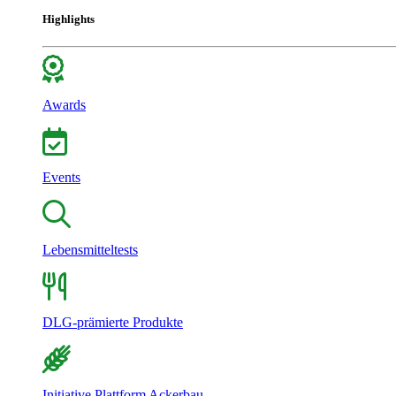
Highlights
Awards
Events
Lebensmitteltests
DLG-prämierte Produkte
Initiative Plattform Ackerbau