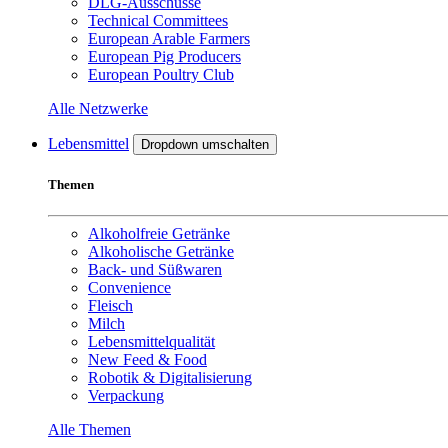
DLG-Ausschüsse
Technical Committees
European Arable Farmers
European Pig Producers
European Poultry Club
Alle Netzwerke
Lebensmittel
Dropdown umschalten
Themen
Alkoholfreie Getränke
Alkoholische Getränke
Back- und Süßwaren
Convenience
Fleisch
Milch
Lebensmittelqualität
New Feed & Food
Robotik & Digitalisierung
Verpackung
Alle Themen