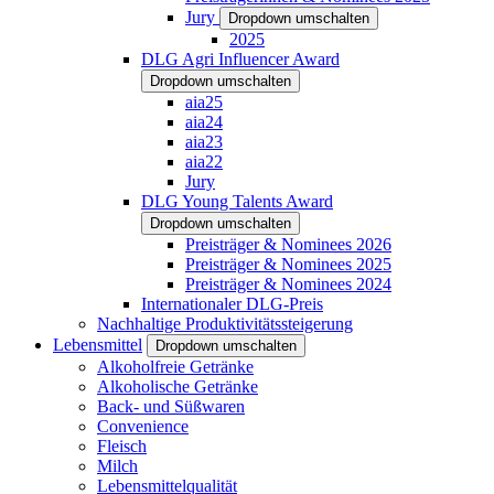
Jury
Dropdown umschalten
2025
DLG Agri Influencer Award
Dropdown umschalten
aia25
aia24
aia23
aia22
Jury
DLG Young Talents Award
Dropdown umschalten
Preisträger & Nominees 2026
Preisträger & Nominees 2025
Preisträger & Nominees 2024
Internationaler DLG-Preis
Nachhaltige Produktivitätssteigerung
Lebensmittel
Dropdown umschalten
Alkoholfreie Getränke
Alkoholische Getränke
Back- und Süßwaren
Convenience
Fleisch
Milch
Lebensmittelqualität