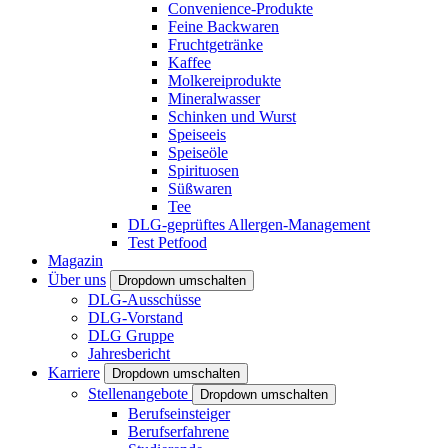
Convenience-Produkte
Feine Backwaren
Fruchtgetränke
Kaffee
Molkereiprodukte
Mineralwasser
Schinken und Wurst
Speiseeis
Speiseöle
Spirituosen
Süßwaren
Tee
DLG-geprüftes Allergen-Management
Test Petfood
Magazin
Über uns
Dropdown umschalten
DLG-Ausschüsse
DLG-Vorstand
DLG Gruppe
Jahresbericht
Karriere
Dropdown umschalten
Stellenangebote
Dropdown umschalten
Berufseinsteiger
Berufserfahrene