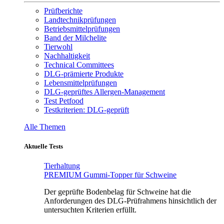
Prüfberichte
Landtechnikprüfungen
Betriebsmittelprüfungen
Band der Milchelite
Tierwohl
Nachhaltigkeit
Technical Committees
DLG-prämierte Produkte
Lebensmittelprüfungen
DLG-geprüftes Allergen-Management
Test Petfood
Testkriterien: DLG-geprüft
Alle Themen
Aktuelle Tests
Tierhaltung
PREMIUM Gummi-Topper für Schweine
Der geprüfte Bodenbelag für Schweine hat die
Anforderungen des DLG-Prüfrahmens hinsichtlich der
untersuchten Kriterien erfüllt.