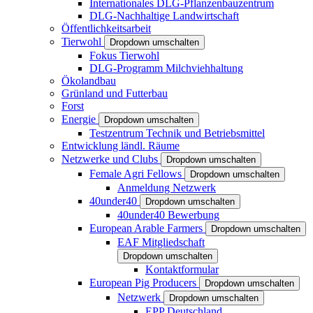
Internationales DLG-Pflanzenbauzentrum
DLG-Nachhaltige Landwirtschaft
Öffentlichkeitsarbeit
Tierwohl
Dropdown umschalten
Fokus Tierwohl
DLG-Programm Milchviehhaltung
Ökolandbau
Grünland und Futterbau
Forst
Energie
Dropdown umschalten
Testzentrum Technik und Betriebsmittel
Entwicklung ländl. Räume
Netzwerke und Clubs
Dropdown umschalten
Female Agri Fellows
Dropdown umschalten
Anmeldung Netzwerk
40under40
Dropdown umschalten
40under40 Bewerbung
European Arable Farmers
Dropdown umschalten
EAF Mitgliedschaft
Dropdown umschalten
Kontaktformular
European Pig Producers
Dropdown umschalten
Netzwerk
Dropdown umschalten
EPP Deutschland