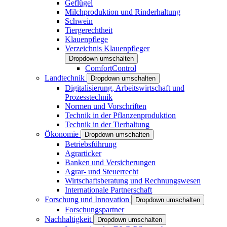
Geflügel
Milchproduktion und Rinderhaltung
Schwein
Tiergerechtheit
Klauenpflege
Verzeichnis Klauenpfleger
Dropdown umschalten
ComfortControl
Landtechnik
Dropdown umschalten
Digitalisierung, Arbeitswirtschaft und
Prozesstechnik
Normen und Vorschriften
Technik in der Pflanzenproduktion
Technik in der Tierhaltung
Ökonomie
Dropdown umschalten
Betriebsführung
Agrarticker
Banken und Versicherungen
Agrar- und Steuerrecht
Wirtschaftsberatung und Rechnungswesen
Internationale Partnerschaft
Forschung und Innovation
Dropdown umschalten
Forschungspartner
Nachhaltigkeit
Dropdown umschalten