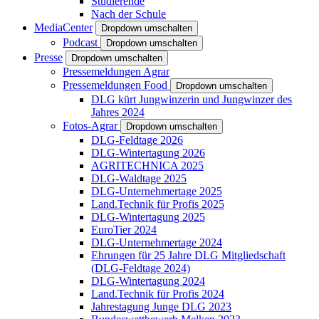
Studierende
Nach der Schule
MediaCenter
Dropdown umschalten
Podcast
Dropdown umschalten
Presse
Dropdown umschalten
Pressemeldungen Agrar
Pressemeldungen Food
Dropdown umschalten
DLG kürt Jungwinzerin und Jungwinzer des
Jahres 2024
Fotos-Agrar
Dropdown umschalten
DLG-Feldtage 2026
DLG-Wintertagung 2026
AGRITECHNICA 2025
DLG-Waldtage 2025
DLG-Unternehmertage 2025
Land.Technik für Profis 2025
DLG-Wintertagung 2025
EuroTier 2024
DLG-Unternehmertage 2024
Ehrungen für 25 Jahre DLG Mitgliedschaft
(DLG-Feldtage 2024)
DLG-Wintertagung 2024
Land.Technik für Profis 2024
Jahrestagung Junge DLG 2023