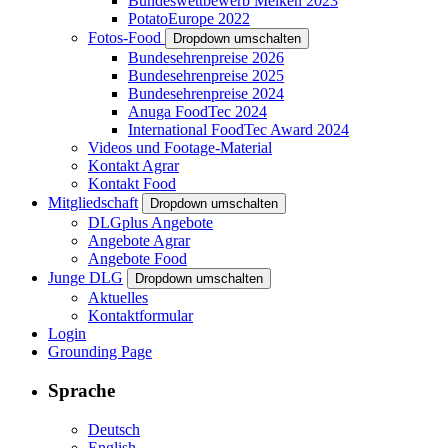
Bundeswettbewerb Melken 2023
PotatoEurope 2022
Fotos-Food
Dropdown umschalten
Bundesehrenpreise 2026
Bundesehrenpreise 2025
Bundesehrenpreise 2024
Anuga FoodTec 2024
International FoodTec Award 2024
Videos und Footage-Material
Kontakt Agrar
Kontakt Food
Mitgliedschaft
Dropdown umschalten
DLGplus Angebote
Angebote Agrar
Angebote Food
Junge DLG
Dropdown umschalten
Aktuelles
Kontaktformular
Login
Grounding Page
Sprache
Deutsch
English