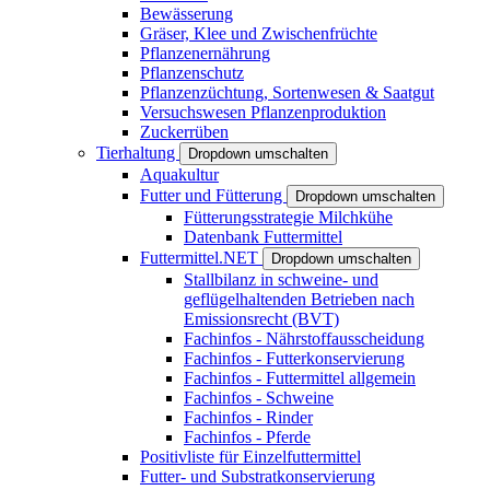
Bewässerung
Gräser, Klee und Zwischenfrüchte
Pflanzenernährung
Pflanzenschutz
Pflanzenzüchtung, Sortenwesen & Saatgut
Versuchswesen Pflanzenproduktion
Zuckerrüben
Tierhaltung
Dropdown umschalten
Aquakultur
Futter und Fütterung
Dropdown umschalten
Fütterungsstrategie Milchkühe
Datenbank Futtermittel
Futtermittel.NET
Dropdown umschalten
Stallbilanz in schweine- und
geflügelhaltenden Betrieben nach
Emissionsrecht (BVT)
Fachinfos - Nährstoffausscheidung
Fachinfos - Futterkonservierung
Fachinfos - Futtermittel allgemein
Fachinfos - Schweine
Fachinfos - Rinder
Fachinfos - Pferde
Positivliste für Einzelfuttermittel
Futter- und Substratkonservierung