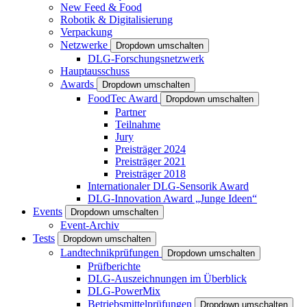
New Feed & Food
Robotik & Digitalisierung
Verpackung
Netzwerke
Dropdown umschalten
DLG-Forschungsnetzwerk
Hauptausschuss
Awards
Dropdown umschalten
FoodTec Award
Dropdown umschalten
Partner
Teilnahme
Jury
Preisträger 2024
Preisträger 2021
Preisträger 2018
Internationaler DLG-Sensorik Award
DLG-Innovation Award „Junge Ideen“
Events
Dropdown umschalten
Event-Archiv
Tests
Dropdown umschalten
Landtechnikprüfungen
Dropdown umschalten
Prüfberichte
DLG-Auszeichnungen im Überblick
DLG-PowerMix
Betriebsmittelprüfungen
Dropdown umschalten