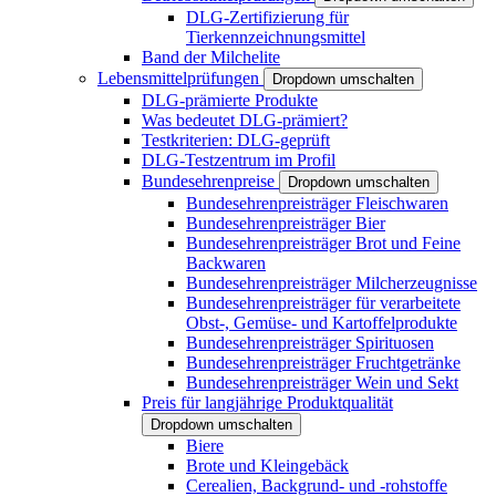
DLG-Zertifizierung für
Tierkennzeichnungsmittel
Band der Milchelite
Lebensmittelprüfungen
Dropdown umschalten
DLG-prämierte Produkte
Was bedeutet DLG-prämiert?
Testkriterien: DLG-geprüft
DLG-Testzentrum im Profil
Bundesehrenpreise
Dropdown umschalten
Bundesehrenpreisträger Fleischwaren
Bundesehrenpreisträger Bier
Bundesehrenpreisträger Brot und Feine
Backwaren
Bundesehrenpreisträger Milcherzeugnisse
Bundesehrenpreisträger für verarbeitete
Obst-, Gemüse- und Kartoffelprodukte
Bundesehrenpreisträger Spirituosen
Bundesehrenpreisträger Fruchtgetränke
Bundesehrenpreisträger Wein und Sekt
Preis für langjährige Produktqualität
Dropdown umschalten
Biere
Brote und Kleingebäck
Cerealien, Backgrund- und -rohstoffe