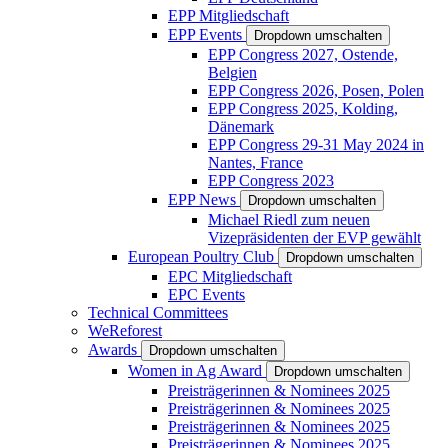
EPP Mitgliedschaft
EPP Events
Dropdown umschalten
EPP Congress 2027, Ostende,
Belgien
EPP Congress 2026, Posen, Polen
EPP Congress 2025, Kolding,
Dänemark
EPP Congress 29-31 May 2024 in
Nantes, France
EPP Congress 2023
EPP News
Dropdown umschalten
Michael Riedl zum neuen
Vizepräsidenten der EVP gewählt
European Poultry Club
Dropdown umschalten
EPC Mitgliedschaft
EPC Events
Technical Committees
WeReforest
Awards
Dropdown umschalten
Women in Ag Award
Dropdown umschalten
Preisträgerinnen & Nominees 2025
Preisträgerinnen & Nominees 2025
Preisträgerinnen & Nominees 2025
Preisträgerinnen & Nominees 2025