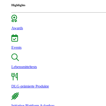
Highlights
Awards
Events
Lebensmitteltests
DLG-prämierte Produkte
Initiative Plattform Ackerbau