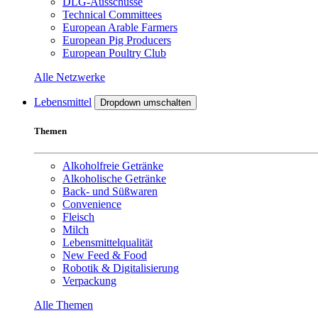
DLG-Ausschüsse
Technical Committees
European Arable Farmers
European Pig Producers
European Poultry Club
Alle Netzwerke
Lebensmittel
Dropdown umschalten
Themen
Alkoholfreie Getränke
Alkoholische Getränke
Back- und Süßwaren
Convenience
Fleisch
Milch
Lebensmittelqualität
New Feed & Food
Robotik & Digitalisierung
Verpackung
Alle Themen